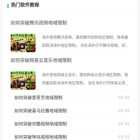
热门软件教程
如何突破腾讯视频地域限制
海外使用腾讯视频，遇到腾讯视频地区限制，使用番
茄取消海外地区限制。 当在海外打开腾讯视频，却突
然弹出“由于版权限制，您所在的地区无法播放”的提
如何突破网易云音乐地域限制
示语。 海外用户如香港、澳门、台湾、美国、加拿
大、澳大利亚、欧洲等国家和地区时，腾讯视频也会
海外使用网易云音乐，遇到网易云音乐地区限制，使
像其他音乐平台一样，出现地区及版权限制问题，且
用番茄取消海外地区限制。 当在海外打开网易云音
仅能在中国大陆地区播放。 遇到这个问题的朋友们，
乐，却突然弹出“由于版权限制，您所在的地区无法
使用番茄回国加速器，即可解决「海外用户收听腾讯
如何突破爱奇艺地域限制
03-22
播放”的提示语。 海外用户如香港、澳门、台湾、美
视频地区版权限制」的问题，无论人在香港、澳门、
国、加拿大、澳大利亚、欧洲等国家和地区时，网易
如何突破喜马拉雅地域限制
03-22
台湾、美国、加拿大、澳大利亚、欧洲等国家和地区
云音乐也会像其他音乐平台一样，出现地区及版权限
工作、留学、定居等，都可以使用，不再因地区和版
如何突破优酷视频地域限制
03-22
制问题，且仅能在中国大陆地区播放。 遇到这个问题
权限制所困扰。
的朋友们，使用番茄回国加速器，即可解决「海外用
如何突破咪咕视频地域限制
03-22
户收听网易云音乐地区版权限制」的问题，无论人在