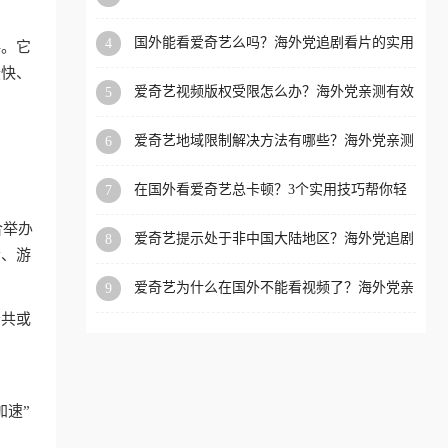
决追剧理财双难题的加速器攻略
洲等国家和地区工作、留
国外能看爱奇艺么吗？海外党追剧看片的实用
4
伴。它
学、定居等，都可以使用，
指南（附避坑技巧）
最快、
不再因地区和版权限制所困
爱奇艺视频版权受限怎么办？海外党亲测有效
5
扰。
的回国加速器选择指南
爱奇艺地域限制解决方法有哪些？海外党亲测
6
有效的破界指南
在国外看爱奇艺总卡顿？3个实用技巧帮你轻
7
松解锁国内影音与生活服务
合举办
爱奇艺提示处于非中国大陆地区？海外党追剧
8
音、游
看片的终极解决方案来了
爱奇艺为什么在国外不能看视频了？海外党亲
9
测有效的回国加速方案来了
公共或
加速”