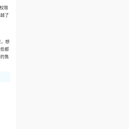
权限
跨越了
里，想
这些都
供的售