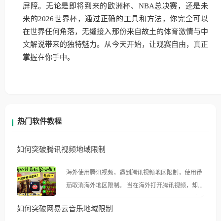
屏障。无论是即将到来的欧洲杯、NBA总决赛，还是未
来的2026世界杯，通过正确的工具和方法，你完全可以
在世界任何角落，无缝接入那份来自故土的体育激情与中
文解说带来的独特魅力。从今天开始，让观赛自由，真正
掌握在你手中。
热门软件教程
如何突破腾讯视频地域限制
海外使用腾讯视频，遇到腾讯视频地区限制，使用番
茄取消海外地区限制。 当在海外打开腾讯视频，却突
然弹出“由于版权限制，您所在的地区无法播放”的提
如何突破网易云音乐地域限制
示语。 海外用户如香港、澳门、台湾、美国、加拿