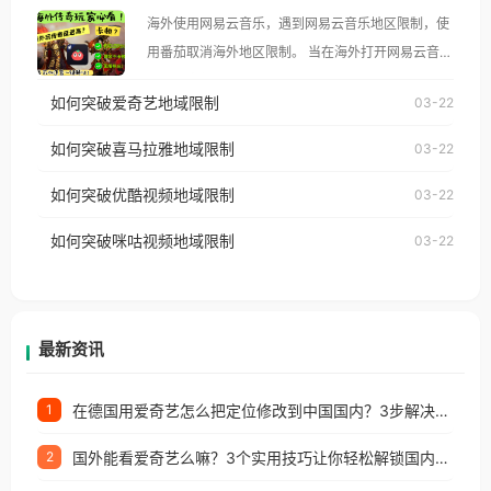
大、澳大利亚、欧洲等国家和地区时，腾讯视频也会
海外使用网易云音乐，遇到网易云音乐地区限制，使
像其他音乐平台一样，出现地区及版权限制问题，且
用番茄取消海外地区限制。 当在海外打开网易云音
仅能在中国大陆地区播放。 遇到这个问题的朋友们，
乐，却突然弹出“由于版权限制，您所在的地区无法
使用番茄回国加速器，即可解决「海外用户收听腾讯
如何突破爱奇艺地域限制
03-22
播放”的提示语。 海外用户如香港、澳门、台湾、美
视频地区版权限制」的问题，无论人在香港、澳门、
国、加拿大、澳大利亚、欧洲等国家和地区时，网易
如何突破喜马拉雅地域限制
03-22
台湾、美国、加拿大、澳大利亚、欧洲等国家和地区
云音乐也会像其他音乐平台一样，出现地区及版权限
工作、留学、定居等，都可以使用，不再因地区和版
如何突破优酷视频地域限制
03-22
制问题，且仅能在中国大陆地区播放。 遇到这个问题
权限制所困扰。
的朋友们，使用番茄回国加速器，即可解决「海外用
如何突破咪咕视频地域限制
03-22
户收听网易云音乐地区版权限制」的问题，无论人在
香港、澳门、台湾、美国、加拿大、澳大利亚、欧洲
等国家和地区工作、留学、定居等，都可以使用，不
再因地区和版权限制所困扰。
最新资讯
在德国用爱奇艺怎么把定位修改到中国国内？3步解决+2个实用场景分享
1
国外能看爱奇艺么嘛？3个实用技巧让你轻松解锁国内影视（附越南华数TV定位修改+网易云海外收费解析）
2