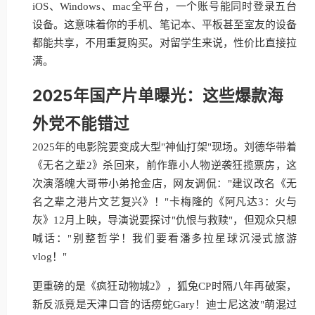
iOS、Windows、mac全平台，一个账号能同时登录五台
设备。这意味着你的手机、笔记本、平板甚至室友的设备
都能共享，不用重复购买。对留学生来说，性价比直接拉
满。
2025年国产片单曝光：这些爆款海
外党不能错过
2025年的电影院要变成大型"神仙打架"现场。刘德华带着
《无名之辈2》杀回来，前作靠小人物逆袭狂揽票房，这
次演落魄大哥带小弟抢金店，网友调侃："建议改名《无
名之辈之港片文艺复兴》！"卡梅隆的《阿凡达3：火与
灰》12月上映，导演说要探讨"仇恨与救赎"，但观众只想
喊话："别整哲学！我们要看潘多拉星球沉浸式旅游
vlog！"
更重磅的是《疯狂动物城2》，狐兔CP时隔八年再破案，
新反派竟是天津口音的话痨蛇Gary！迪士尼这波"萌混过