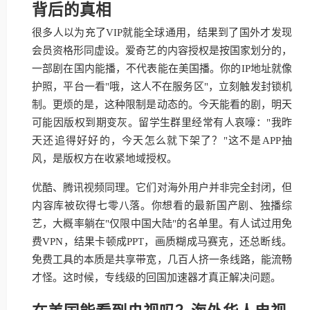
背后的真相
很多人以为充了VIP就能全球通用，结果到了国外才发现
会员资格形同虚设。爱奇艺的内容授权是按国家划分的，
一部剧在国内能播，不代表能在美国播。你的IP地址就像
护照，平台一看"哦，这人不在服务区"，立刻触发封锁机
制。更烦的是，这种限制是动态的。今天能看的剧，明天
可能因版权到期变灰。留学生群里经常有人哀嚎："我昨
天还追得好好的，今天怎么就下架了？"这不是APP抽
风，是版权方在收紧地域授权。
优酷、腾讯视频同理。它们对海外用户并非完全封闭，但
内容库被砍得七零八落。你想看的最新国产剧、独播综
艺，大概率躺在"仅限中国大陆"的名单里。有人试过用免
费VPN，结果卡顿成PPT，画质糊成马赛克，还总断线。
免费工具的本质是共享带宽，几百人挤一条线路，能流畅
才怪。这时候，专线级的回国加速器才真正解决问题。