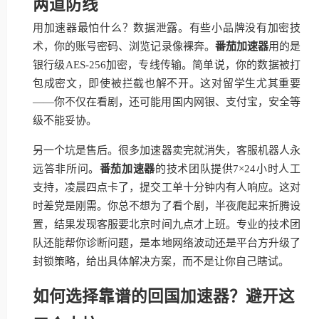
两道防线
用加速器最怕什么？数据泄露。有些小品牌没有加密技
术，你的账号密码、浏览记录像裸奔。
番茄加速器
用的是
银行级AES-256加密，专线传输。简单说，你的数据被打
包成密文，即使被拦截也解不开。这对留学生尤其重要
——你不仅在看剧，还可能用国内网银、支付宝，安全等
级不能妥协。
另一个坑是售后。很多加速器卖完就消失，客服机器人永
远答非所问。
番茄加速器
的技术团队提供7×24小时人工
支持，凌晨四点卡了，提交工单十分钟内有人响应。这对
时差党是刚需。你总不想为了看个剧，半夜爬起来折腾设
置，结果发现客服要北京时间九点才上班。专业的技术团
队还能帮你诊断问题，是本地网络波动还是平台方升级了
封锁策略，给出具体解决方案，而不是让你自己瞎试。
如何选择靠谱的回国加速器？避开这