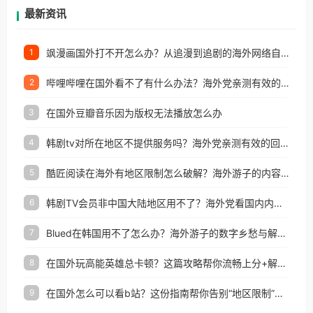
再因地区和版权限制所困扰。
最新资讯
飒漫画国外打不开怎么办？从追漫到追剧的海外网络自由之路
1
哔哩哔哩在国外看不了有什么办法？海外党亲测有效的回国加速解决方案
2
在国外豆瓣音乐因为版权无法播放怎么办
3
韩剧tv对所在地区不提供服务吗？海外党亲测有效的回国加速解决方案
4
酷匠阅读在海外有地区限制怎么破解？海外游子的内容归乡路
5
韩剧TV会员非中国大陆地区用不了？海外党看国内内容的加速器选择指南
6
Blued在韩国用不了怎么办？海外游子的数字乡愁与解决方案
7
在国外玩高能英雄总卡顿？这篇攻略帮你流畅上分+解锁国内影音自由
8
在国外怎么可以看b站？这份指南帮你告别“地区限制”的烦恼
9