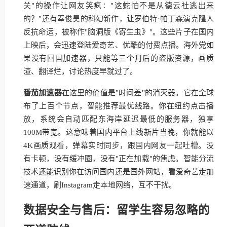
关"的操作让网友笑疯："这蛇怕不是从德云社逃出来
的？"还有奉俊昊的科幻新作，让罗伯特·帕丁森演克隆人
反抗命运，被称作"脑洞版《寄生虫》"。这些片子在国内
上映后，会迅速登陆爱奇艺、优酷的付费点播。海外党如
果没有回国加速器，只能等三个月后的盗版资源，画质
渣、翻译烂，讨论热度早就过了。
番茄加速器
在这里的价值是"时间差"的消灭器。它在全球
布了上百个节点，智能推荐最优线路。你在纽约点击播
放，系统会自动匹配东海岸延迟最低的服务器，独享
100M带宽。这意味着国内平台上线新片当晚，你就能以
4K画质观看，弹幕实时同步，跟国内网友一起吐槽。没
有卡顿，没有缓冲圈，没有"正在加载"的焦虑。智能分流
技术还能识别你在访问国内还是国外网站，看爱奇艺走加
速通道，刷Instagram走本地网络，互不干扰。
数据安全与售后：留学生容易忽略的