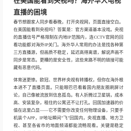
在美国能看到央视吗？海外华人电视
直播的困境
春节想跟家人同步看春晚，打开央视网，页面直接空白。
在美国能看到央视吗？答案是：官方渠道基本没戏。央视
的直播信号严格限制在内地IP范围内，连CCTV官网的回
看功能都对海外IP关门。海外华人常用的办法是找各种第
三方直播源，但画质不稳定，延迟高得离谱，解说声画不
同步是常态。更糟的是安全性，这些来路不明的链接可能
藏有恶意代码。
体育迷更惨。欧冠、世界杯央视有转播权，但你在海外根
本进不了直播页面。只能眼巴巴看着国内朋友圈刷屏讨
论，自己像被流放到信息孤岛。有人折腾过卫星锅，成本
高、安装复杂，租住的公寓还不让打孔。回国加速器的价
值在这里凸显——它不需要你改变任何物理设备，只要手
机装个APP，IP地址瞬间"飞"回国内，央视直播、地方卫
视、甚至各省市的地面频道都能流畅观看。关键是稳定