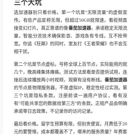
三个大坑
选加速器别只看价格。第一个坑是"无限流量"的虚假宣
传。有些产品宣称无限，但超过50GB就限速，看视频直
接变幻灯片。真正靠谱的像
番茄加速器
，承诺稳定无限流
量，智能分流技术确保影音、游戏各有专线，互不抢带
宽。你追《狂飙》的同时，室友打《王者荣耀》也不会互
相干扰。
第二个坑是节点虚标。号称全球上百节点，实际能用的就
几个，晚高峰集体瘫痪。测试方法是看是否提供试用，连
接后连续播放两小时视频，观察有没有断线。
番茄加速器
的节点是物理服务器，不是虚拟IP，稳定性经过实测。第
三个坑是隐私条款。注册前读一遍用户协议，看有没
有"可能共享您的数据给第三方"的条款。正规产品会明确
承诺零日志政策，不记录你的访问记录。
最后看价格。留学生预算有限，但别贪便宜。月费低于20
元的要警惕，成本都覆盖不了，哪来的服务质量？年费套