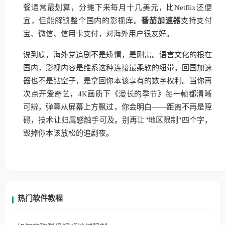
餐通常最划算，分摊下来每月十几美元，比Netflix还便
宜，但能解锁整个国内的影视库。
番茄加速器
支持支付
宝、微信、信用卡支付，对海外用户很友好。
说到底，海外党追剧不是矫情，是刚需。语言文化的根在
国内，影视内容是维系这种连接最柔软的纽带。回国加速
器也不是钻空子，是拿回你本该享有的数字权利。当你再
次点开爱奇艺，4K画质下《漫长的季节》每一帧都清晰
可辨，弹幕从屏幕上方飘过，你会明白——距离不再是障
碍，技术让归属感触手可及。别再让"地区限制"四个字，
毁掉你本该放松的追剧夜。
热门软件教程