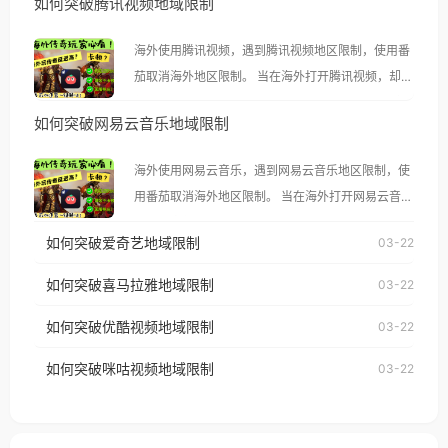
如何突破腾讯视频地域限制
海外使用腾讯视频，遇到腾讯视频地区限制，使用番
茄取消海外地区限制。 当在海外打开腾讯视频，却突
然弹出“由于版权限制，您所在的地区无法播放”的提
如何突破网易云音乐地域限制
示语。 海外用户如香港、澳门、台湾、美国、加拿
大、澳大利亚、欧洲等国家和地区时，腾讯视频也会
海外使用网易云音乐，遇到网易云音乐地区限制，使
像其他音乐平台一样，出现地区及版权限制问题，且
用番茄取消海外地区限制。 当在海外打开网易云音
仅能在中国大陆地区播放。 遇到这个问题的朋友们，
乐，却突然弹出“由于版权限制，您所在的地区无法
使用番茄回国加速器，即可解决「海外用户收听腾讯
如何突破爱奇艺地域限制
03-22
播放”的提示语。 海外用户如香港、澳门、台湾、美
视频地区版权限制」的问题，无论人在香港、澳门、
国、加拿大、澳大利亚、欧洲等国家和地区时，网易
如何突破喜马拉雅地域限制
03-22
台湾、美国、加拿大、澳大利亚、欧洲等国家和地区
云音乐也会像其他音乐平台一样，出现地区及版权限
工作、留学、定居等，都可以使用，不再因地区和版
如何突破优酷视频地域限制
03-22
制问题，且仅能在中国大陆地区播放。 遇到这个问题
权限制所困扰。
的朋友们，使用番茄回国加速器，即可解决「海外用
如何突破咪咕视频地域限制
03-22
户收听网易云音乐地区版权限制」的问题，无论人在
香港、澳门、台湾、美国、加拿大、澳大利亚、欧洲
等国家和地区工作、留学、定居等，都可以使用，不