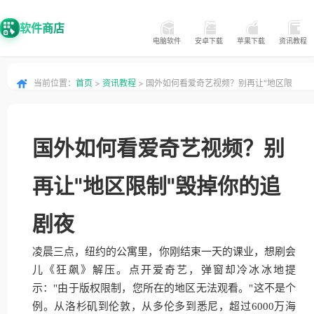
软件商店
电脑软件
安卓下载
苹果下载
资讯教程
当前位置：
首页
>
资讯教程
> 国外如何看爱奇艺视频？别再让"地区限
制"毁掉你的追剧夜
国外如何看爱奇艺视频？别
再让"地区限制"毁掉你的追
剧夜
凌晨三点，纽约的公寓里，你刚结束一天的课业，想刷会
儿《狂飙》解压。点开爱奇艺，弹窗却冷冰冰地提
示："由于版权限制，您所在的地区无法观看。"这不是个
例。从洛杉矶到伦敦，从多伦多到悉尼，超过6000万海