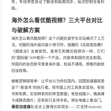
性，专线带宽保证了解说和画面同步，延迟控制在毫秒
级。
海外怎么看优酷视频？三大平台对比
与破解方案
海外怎么看优酷视频？这个问题在留学生论坛被问了上万
次。优酷的海外版内容少得可怜，独播的《这就是街舞》
《圆桌派》全被锁死。爱奇艺和腾讯视频也一样，它们
的"国际版"APP是另一个产品，内容库和国内完全割裂。
你国内的会员账号登录海外版，权益不通用，想看的剧依
旧没权限。
破解逻辑很简单：让平台以为你在国内。回国加速器就是
这个"易容术"的执行者。但市面上的工具鱼龙混杂。有些
号称免费，实则倒卖你的带宽数据；有些线路少，晚高峰
卡成静态图片；还有些只支持手机，想在电脑上看没门。
番茄加速器
在这点上做得比较周全——它支持Android、