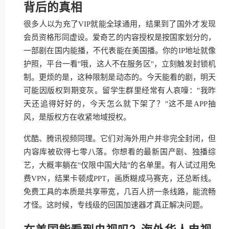
背后的真相
很多人以为充了VIP就能全球通用，结果到了国外才发现
会员资格形同虚设。爱奇艺的内容授权是按国家划分的，
一部剧在国内能播，不代表能在美国播。你的IP地址就像
护照，平台一看"哦，这人不在服务区"，立刻触发封锁机
制。更烦的是，这种限制是动态的。今天能看的剧，明天
可能因版权到期变灰。留学生群里经常有人哀嚎："我昨
天还追得好好的，今天怎么就下架了？"这不是APP抽
风，是版权方在收紧地域授权。
优酷、腾讯视频同理。它们对海外用户并非完全封闭，但
内容库被砍得七零八落。你想看的最新国产剧、独播综
艺，大概率躺在"仅限中国大陆"的名单里。有人试过用免
费VPN，结果卡顿成PPT，画质糊成马赛克，还总断线。
免费工具的本质是共享带宽，几百人挤一条线路，能流畅
才怪。这时候，专线级的回国加速器才真正解决问题。