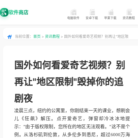
软件商店
电脑软件
安卓下载
苹果下载
资讯教程
当前位置：
首页
>
资讯教程
> 国外如何看爱奇艺视频？别再让"地区限
制"毁掉你的追剧夜
国外如何看爱奇艺视频？别
再让"地区限制"毁掉你的追
剧夜
凌晨三点，纽约的公寓里，你刚结束一天的课业，想刷会
儿《狂飙》解压。点开爱奇艺，弹窗却冷冰冰地提
示："由于版权限制，您所在的地区无法观看。"这不是个
例。从洛杉矶到伦敦，从多伦多到悉尼，超过6000万海