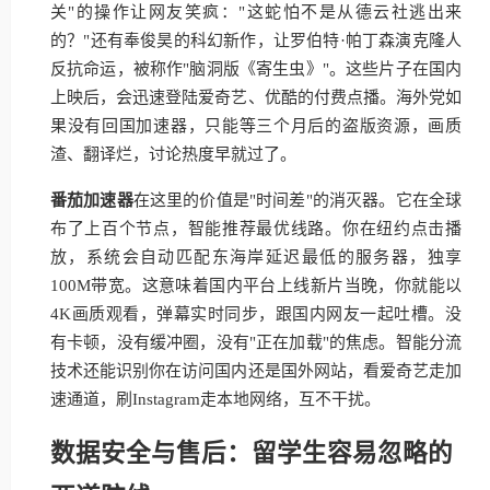
关"的操作让网友笑疯："这蛇怕不是从德云社逃出来
的？"还有奉俊昊的科幻新作，让罗伯特·帕丁森演克隆人
反抗命运，被称作"脑洞版《寄生虫》"。这些片子在国内
上映后，会迅速登陆爱奇艺、优酷的付费点播。海外党如
果没有回国加速器，只能等三个月后的盗版资源，画质
渣、翻译烂，讨论热度早就过了。
番茄加速器
在这里的价值是"时间差"的消灭器。它在全球
布了上百个节点，智能推荐最优线路。你在纽约点击播
放，系统会自动匹配东海岸延迟最低的服务器，独享
100M带宽。这意味着国内平台上线新片当晚，你就能以
4K画质观看，弹幕实时同步，跟国内网友一起吐槽。没
有卡顿，没有缓冲圈，没有"正在加载"的焦虑。智能分流
技术还能识别你在访问国内还是国外网站，看爱奇艺走加
速通道，刷Instagram走本地网络，互不干扰。
数据安全与售后：留学生容易忽略的