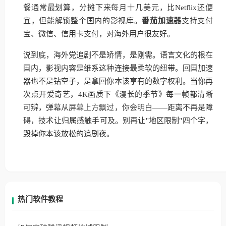
餐通常最划算，分摊下来每月十几美元，比Netflix还便
宜，但能解锁整个国内的影视库。
番茄加速器
支持支付
宝、微信、信用卡支付，对海外用户很友好。
说到底，海外党追剧不是矫情，是刚需。语言文化的根在
国内，影视内容是维系这种连接最柔软的纽带。回国加速
器也不是钻空子，是拿回你本该享有的数字权利。当你再
次点开爱奇艺，4K画质下《漫长的季节》每一帧都清晰
可辨，弹幕从屏幕上方飘过，你会明白——距离不再是障
碍，技术让归属感触手可及。别再让"地区限制"四个字，
毁掉你本该放松的追剧夜。
热门软件教程