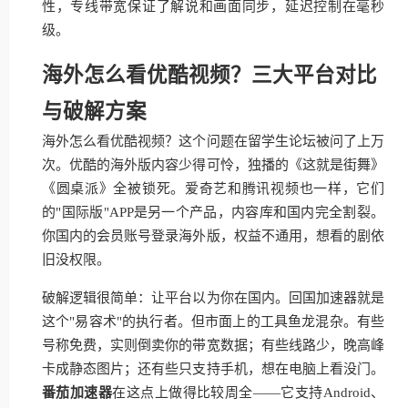
性，专线带宽保证了解说和画面同步，延迟控制在毫秒
级。
海外怎么看优酷视频？三大平台对比
与破解方案
海外怎么看优酷视频？这个问题在留学生论坛被问了上万
次。优酷的海外版内容少得可怜，独播的《这就是街舞》
《圆桌派》全被锁死。爱奇艺和腾讯视频也一样，它们
的"国际版"APP是另一个产品，内容库和国内完全割裂。
你国内的会员账号登录海外版，权益不通用，想看的剧依
旧没权限。
破解逻辑很简单：让平台以为你在国内。回国加速器就是
这个"易容术"的执行者。但市面上的工具鱼龙混杂。有些
号称免费，实则倒卖你的带宽数据；有些线路少，晚高峰
卡成静态图片；还有些只支持手机，想在电脑上看没门。
番茄加速器
在这点上做得比较周全——它支持Android、