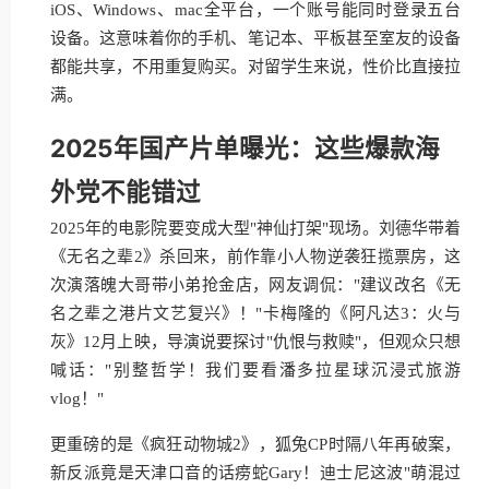
iOS、Windows、mac全平台，一个账号能同时登录五台
设备。这意味着你的手机、笔记本、平板甚至室友的设备
都能共享，不用重复购买。对留学生来说，性价比直接拉
满。
2025年国产片单曝光：这些爆款海
外党不能错过
2025年的电影院要变成大型"神仙打架"现场。刘德华带着
《无名之辈2》杀回来，前作靠小人物逆袭狂揽票房，这
次演落魄大哥带小弟抢金店，网友调侃："建议改名《无
名之辈之港片文艺复兴》！"卡梅隆的《阿凡达3：火与
灰》12月上映，导演说要探讨"仇恨与救赎"，但观众只想
喊话："别整哲学！我们要看潘多拉星球沉浸式旅游
vlog！"
更重磅的是《疯狂动物城2》，狐兔CP时隔八年再破案，
新反派竟是天津口音的话痨蛇Gary！迪士尼这波"萌混过