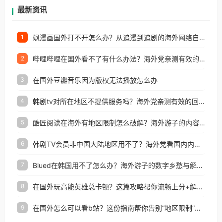
再因地区和版权限制所困扰。
最新资讯
飒漫画国外打不开怎么办？从追漫到追剧的海外网络自由之路
1
哔哩哔哩在国外看不了有什么办法？海外党亲测有效的回国加速解决方案
2
在国外豆瓣音乐因为版权无法播放怎么办
3
韩剧tv对所在地区不提供服务吗？海外党亲测有效的回国加速解决方案
4
酷匠阅读在海外有地区限制怎么破解？海外游子的内容归乡路
5
韩剧TV会员非中国大陆地区用不了？海外党看国内内容的加速器选择指南
6
Blued在韩国用不了怎么办？海外游子的数字乡愁与解决方案
7
在国外玩高能英雄总卡顿？这篇攻略帮你流畅上分+解锁国内影音自由
8
在国外怎么可以看b站？这份指南帮你告别“地区限制”的烦恼
9