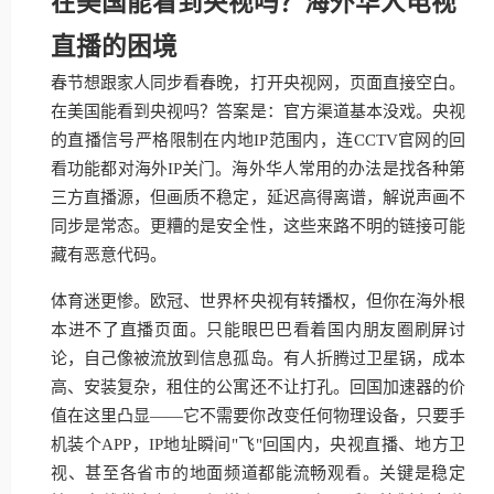
在美国能看到央视吗？海外华人电视
直播的困境
春节想跟家人同步看春晚，打开央视网，页面直接空白。
在美国能看到央视吗？答案是：官方渠道基本没戏。央视
的直播信号严格限制在内地IP范围内，连CCTV官网的回
看功能都对海外IP关门。海外华人常用的办法是找各种第
三方直播源，但画质不稳定，延迟高得离谱，解说声画不
同步是常态。更糟的是安全性，这些来路不明的链接可能
藏有恶意代码。
体育迷更惨。欧冠、世界杯央视有转播权，但你在海外根
本进不了直播页面。只能眼巴巴看着国内朋友圈刷屏讨
论，自己像被流放到信息孤岛。有人折腾过卫星锅，成本
高、安装复杂，租住的公寓还不让打孔。回国加速器的价
值在这里凸显——它不需要你改变任何物理设备，只要手
机装个APP，IP地址瞬间"飞"回国内，央视直播、地方卫
视、甚至各省市的地面频道都能流畅观看。关键是稳定