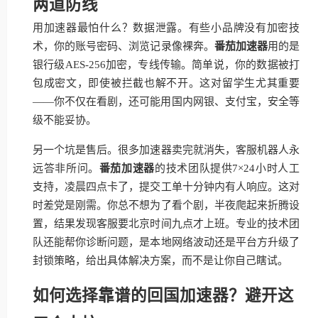
两道防线
用加速器最怕什么？数据泄露。有些小品牌没有加密技
术，你的账号密码、浏览记录像裸奔。
番茄加速器
用的是
银行级AES-256加密，专线传输。简单说，你的数据被打
包成密文，即使被拦截也解不开。这对留学生尤其重要
——你不仅在看剧，还可能用国内网银、支付宝，安全等
级不能妥协。
另一个坑是售后。很多加速器卖完就消失，客服机器人永
远答非所问。
番茄加速器
的技术团队提供7×24小时人工
支持，凌晨四点卡了，提交工单十分钟内有人响应。这对
时差党是刚需。你总不想为了看个剧，半夜爬起来折腾设
置，结果发现客服要北京时间九点才上班。专业的技术团
队还能帮你诊断问题，是本地网络波动还是平台方升级了
封锁策略，给出具体解决方案，而不是让你自己瞎试。
如何选择靠谱的回国加速器？避开这