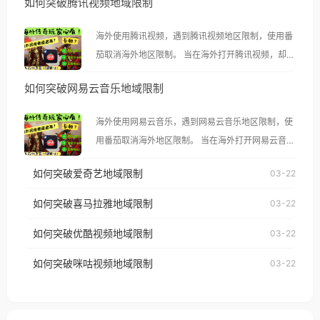
如何突破腾讯视频地域限制
海外使用腾讯视频，遇到腾讯视频地区限制，使用番
茄取消海外地区限制。 当在海外打开腾讯视频，却突
然弹出“由于版权限制，您所在的地区无法播放”的提
如何突破网易云音乐地域限制
示语。 海外用户如香港、澳门、台湾、美国、加拿
大、澳大利亚、欧洲等国家和地区时，腾讯视频也会
海外使用网易云音乐，遇到网易云音乐地区限制，使
像其他音乐平台一样，出现地区及版权限制问题，且
用番茄取消海外地区限制。 当在海外打开网易云音
仅能在中国大陆地区播放。 遇到这个问题的朋友们，
乐，却突然弹出“由于版权限制，您所在的地区无法
使用番茄回国加速器，即可解决「海外用户收听腾讯
如何突破爱奇艺地域限制
03-22
播放”的提示语。 海外用户如香港、澳门、台湾、美
视频地区版权限制」的问题，无论人在香港、澳门、
国、加拿大、澳大利亚、欧洲等国家和地区时，网易
如何突破喜马拉雅地域限制
03-22
台湾、美国、加拿大、澳大利亚、欧洲等国家和地区
云音乐也会像其他音乐平台一样，出现地区及版权限
工作、留学、定居等，都可以使用，不再因地区和版
如何突破优酷视频地域限制
03-22
制问题，且仅能在中国大陆地区播放。 遇到这个问题
权限制所困扰。
的朋友们，使用番茄回国加速器，即可解决「海外用
如何突破咪咕视频地域限制
03-22
户收听网易云音乐地区版权限制」的问题，无论人在
香港、澳门、台湾、美国、加拿大、澳大利亚、欧洲
等国家和地区工作、留学、定居等，都可以使用，不