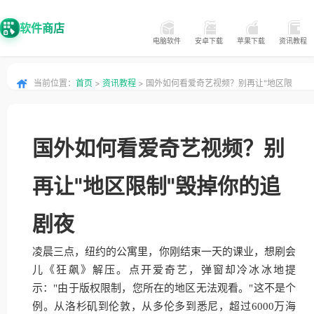
软件商店
电脑软件
安卓下载
苹果下载
资讯教程
当前位置：
首页
>
资讯教程
> 国外如何看爱奇艺视频？别再让"地区限
制"毁掉你的追剧夜
国外如何看爱奇艺视频？别
再让"地区限制"毁掉你的追
剧夜
凌晨三点，纽约的公寓里，你刚结束一天的课业，想刷会
儿《狂飙》解压。点开爱奇艺，弹窗却冷冰冰地提
示："由于版权限制，您所在的地区无法观看。"这不是个
例。从洛杉矶到伦敦，从多伦多到悉尼，超过6000万海