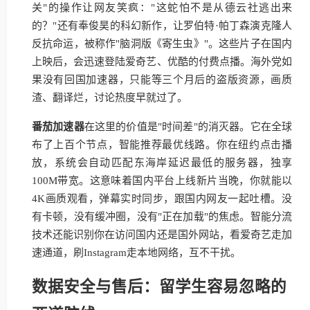
关"的操作让网友笑疯："这蛇怕不是从德云社逃出来
的？"还有奉俊昊的科幻新作，让罗伯特·帕丁森演克隆人
反抗命运，被称作"脑洞版《寄生虫》"。这些片子在国内
上映后，会迅速登陆爱奇艺、优酷的付费点播。海外党如
果没有回国加速器，只能等三个月后的盗版资源，画质
渣、翻译烂，讨论热度早就过了。
番茄加速器
在这里的价值是"时间差"的消灭器。它在全球
布了上百个节点，智能推荐最优线路。你在纽约点击播
放，系统会自动匹配东海岸延迟最低的服务器，独享
100M带宽。这意味着国内平台上线新片当晚，你就能以
4K画质观看，弹幕实时同步，跟国内网友一起吐槽。没
有卡顿，没有缓冲圈，没有"正在加载"的焦虑。智能分流
技术还能识别你在访问国内还是国外网站，看爱奇艺走加
速通道，刷Instagram走本地网络，互不干扰。
数据安全与售后：留学生容易忽略的