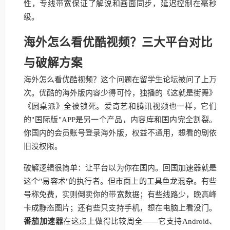
性，专线带宽保证了解说和画面同步，延迟控制在毫秒
级。
海外怎么看优酷视频？三大平台对比
与破解方案
海外怎么看优酷视频？这个问题在留学生论坛被问了上万
次。优酷的海外版内容少得可怜，独播的《这就是街舞》
《圆桌派》全被锁死。爱奇艺和腾讯视频也一样，它们
的"国际版"APP是另一个产品，内容库和国内完全割裂。
你国内的会员账号登录海外版，权益不通用，想看的剧依
旧没权限。
破解逻辑很简单：让平台以为你在国内。回国加速器就是
这个"易容术"的执行者。但市面上的工具鱼龙混杂。有些
号称免费，实则倒卖你的带宽数据；有些线路少，晚高峰
卡成静态图片；还有些只支持手机，想在电脑上看没门。
番茄加速器
在这点上做得比较周全——它支持Android、