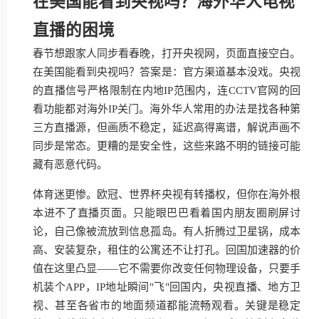
在美国能看到央视吗？海外华人电视
直播的困境
春节想跟家人同步看春晚，打开央视网，页面直接空白。
在美国能看到央视吗？答案是：官方渠道基本没戏。央视
的直播信号严格限制在内地IP范围内，连CCTV官网的回
看功能都对海外IP关门。海外华人常用的办法是找各种第
三方直播源，但画质不稳定，延迟高得离谱，解说声画不
同步是常态。更糟的是安全性，这些来路不明的链接可能
藏有恶意代码。
体育迷更惨。欧冠、世界杯央视有转播权，但你在海外根
本进不了直播页面。只能眼巴巴看着国内朋友圈刷屏讨
论，自己像被流放到信息孤岛。有人折腾过卫星锅，成本
高、安装复杂，租住的公寓还不让打孔。回国加速器的价
值在这里凸显——它不需要你改变任何物理设备，只要手
机装个APP，IP地址瞬间"飞"回国内，央视直播、地方卫
视、甚至各省市的地面频道都能流畅观看。关键是稳定