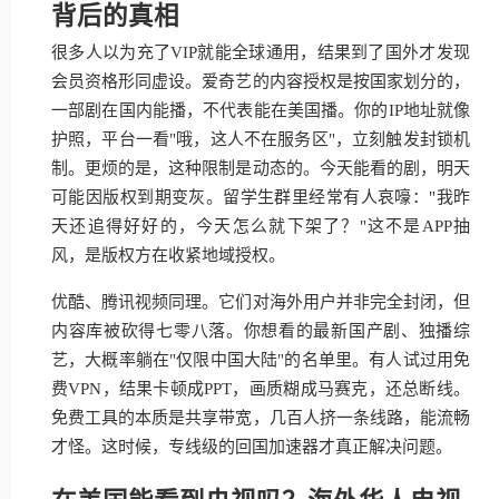
背后的真相
很多人以为充了VIP就能全球通用，结果到了国外才发现
会员资格形同虚设。爱奇艺的内容授权是按国家划分的，
一部剧在国内能播，不代表能在美国播。你的IP地址就像
护照，平台一看"哦，这人不在服务区"，立刻触发封锁机
制。更烦的是，这种限制是动态的。今天能看的剧，明天
可能因版权到期变灰。留学生群里经常有人哀嚎："我昨
天还追得好好的，今天怎么就下架了？"这不是APP抽
风，是版权方在收紧地域授权。
优酷、腾讯视频同理。它们对海外用户并非完全封闭，但
内容库被砍得七零八落。你想看的最新国产剧、独播综
艺，大概率躺在"仅限中国大陆"的名单里。有人试过用免
费VPN，结果卡顿成PPT，画质糊成马赛克，还总断线。
免费工具的本质是共享带宽，几百人挤一条线路，能流畅
才怪。这时候，专线级的回国加速器才真正解决问题。