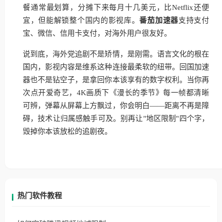
餐通常最划算，分摊下来每月十几美元，比Netflix还便
宜，但能解锁整个国内的影视库。
番茄加速器
支持支付
宝、微信、信用卡支付，对海外用户很友好。
说到底，海外党追剧不是矫情，是刚需。语言文化的根在
国内，影视内容是维系这种连接最柔软的纽带。回国加速
器也不是钻空子，是拿回你本该享有的数字权利。当你再
次点开爱奇艺，4K画质下《漫长的季节》每一帧都清晰
可辨，弹幕从屏幕上方飘过，你会明白——距离不再是障
碍，技术让归属感触手可及。别再让"地区限制"四个字，
毁掉你本该放松的追剧夜。
热门软件教程