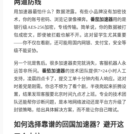
两道防线
用加速器最怕什么？数据泄露。有些小品牌没有加密技
术，你的账号密码、浏览记录像裸奔。
番茄加速器
用的是
银行级AES-256加密，专线传输。简单说，你的数据被打
包成密文，即使被拦截也解不开。这对留学生尤其重要
——你不仅在看剧，还可能用国内网银、支付宝，安全等
级不能妥协。
另一个坑是售后。很多加速器卖完就消失，客服机器人永
远答非所问。
番茄加速器
的技术团队提供7×24小时人工
支持，凌晨四点卡了，提交工单十分钟内有人响应。这对
时差党是刚需。你总不想为了看个剧，半夜爬起来折腾设
置，结果发现客服要北京时间九点才上班。专业的技术团
队还能帮你诊断问题，是本地网络波动还是平台方升级了
封锁策略，给出具体解决方案，而不是让你自己瞎试。
如何选择靠谱的回国加速器？避开这