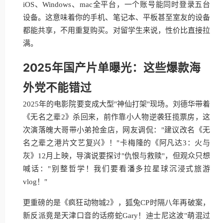
iOS、Windows、mac全平台，一个账号能同时登录五台
设备。这意味着你的手机、笔记本、平板甚至室友的设备
都能共享，不用重复购买。对留学生来说，性价比直接拉
满。
2025年国产片单曝光：这些爆款海
外党不能错过
2025年的电影院要变成大型"神仙打架"现场。刘德华带着
《无名之辈2》杀回来，前作靠小人物逆袭狂揽票房，这
次演落魄大哥带小弟抢金店，网友调侃："建议改名《无
名之辈之港片文艺复兴》！"卡梅隆的《阿凡达3：火与
灰》12月上映，导演说要探讨"仇恨与救赎"，但观众只想
喊话："别整哲学！我们要看潘多拉星球沉浸式旅游
vlog！"
更重磅的是《疯狂动物城2》，狐兔CP时隔八年再破案，
新反派竟是天津口音的话痨蛇Gary！迪士尼这波"萌混过