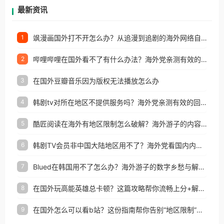
再因地区和版权限制所困扰。
最新资讯
飒漫画国外打不开怎么办？从追漫到追剧的海外网络自由之路
1
哔哩哔哩在国外看不了有什么办法？海外党亲测有效的回国加速解决方案
2
在国外豆瓣音乐因为版权无法播放怎么办
3
韩剧tv对所在地区不提供服务吗？海外党亲测有效的回国加速解决方案
4
酷匠阅读在海外有地区限制怎么破解？海外游子的内容归乡路
5
韩剧TV会员非中国大陆地区用不了？海外党看国内内容的加速器选择指南
6
Blued在韩国用不了怎么办？海外游子的数字乡愁与解决方案
7
在国外玩高能英雄总卡顿？这篇攻略帮你流畅上分+解锁国内影音自由
8
在国外怎么可以看b站？这份指南帮你告别“地区限制”的烦恼
9