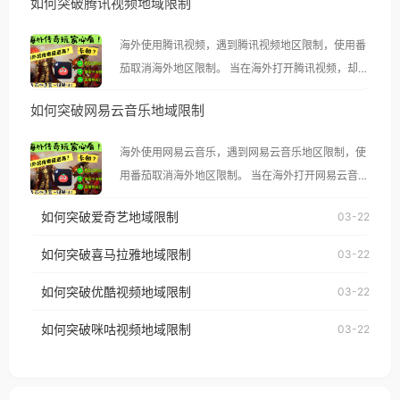
如何突破腾讯视频地域限制
海外使用腾讯视频，遇到腾讯视频地区限制，使用番
茄取消海外地区限制。 当在海外打开腾讯视频，却突
然弹出“由于版权限制，您所在的地区无法播放”的提
如何突破网易云音乐地域限制
示语。 海外用户如香港、澳门、台湾、美国、加拿
大、澳大利亚、欧洲等国家和地区时，腾讯视频也会
海外使用网易云音乐，遇到网易云音乐地区限制，使
像其他音乐平台一样，出现地区及版权限制问题，且
用番茄取消海外地区限制。 当在海外打开网易云音
仅能在中国大陆地区播放。 遇到这个问题的朋友们，
乐，却突然弹出“由于版权限制，您所在的地区无法
使用番茄回国加速器，即可解决「海外用户收听腾讯
如何突破爱奇艺地域限制
03-22
播放”的提示语。 海外用户如香港、澳门、台湾、美
视频地区版权限制」的问题，无论人在香港、澳门、
国、加拿大、澳大利亚、欧洲等国家和地区时，网易
如何突破喜马拉雅地域限制
03-22
台湾、美国、加拿大、澳大利亚、欧洲等国家和地区
云音乐也会像其他音乐平台一样，出现地区及版权限
工作、留学、定居等，都可以使用，不再因地区和版
如何突破优酷视频地域限制
03-22
制问题，且仅能在中国大陆地区播放。 遇到这个问题
权限制所困扰。
的朋友们，使用番茄回国加速器，即可解决「海外用
如何突破咪咕视频地域限制
03-22
户收听网易云音乐地区版权限制」的问题，无论人在
香港、澳门、台湾、美国、加拿大、澳大利亚、欧洲
等国家和地区工作、留学、定居等，都可以使用，不