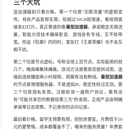
三个大坑
选加速器别只看价格。第一个坑是"无限流量"的虚假宣
传。有些产品宣称无限，但超过50GB就限速，看视频直
接变幻灯片。真正靠谱的像
番茄加速器
，承诺稳定无限流
量，智能分流技术确保影音、游戏各有专线，互不抢带
宽。你追《狂飙》的同时，室友打《王者荣耀》也不会互
相干扰。
第二个坑是节点虚标。号称全球上百节点，实际能用的就
几个，晚高峰集体瘫痪。测试方法是看是否提供试用，连
接后连续播放两小时视频，观察有没有断线。
番茄加速器
的节点是物理服务器，不是虚拟IP，稳定性经过实测。第
三个坑是隐私条款。注册前读一遍用户协议，看有没
有"可能共享您的数据给第三方"的条款。正规产品会明确
承诺零日志政策，不记录你的访问记录。
最后看价格。留学生预算有限，但别贪便宜。月费低于20
元的要警惕，成本都覆盖不了，哪来的服务质量？年费套