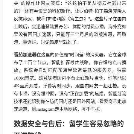
关"的操作让网友笑疯："这蛇怕不是从德云社逃出来
的？"还有奉俊昊的科幻新作，让罗伯特·帕丁森演克隆人
反抗命运，被称作"脑洞版《寄生虫》"。这些片子在国内
上映后，会迅速登陆爱奇艺、优酷的付费点播。海外党如
果没有回国加速器，只能等三个月后的盗版资源，画质
渣、翻译烂，讨论热度早就过了。
番茄加速器
在这里的价值是"时间差"的消灭器。它在全球
布了上百个节点，智能推荐最优线路。你在纽约点击播
放，系统会自动匹配东海岸延迟最低的服务器，独享
100M带宽。这意味着国内平台上线新片当晚，你就能以
4K画质观看，弹幕实时同步，跟国内网友一起吐槽。没
有卡顿，没有缓冲圈，没有"正在加载"的焦虑。智能分流
技术还能识别你在访问国内还是国外网站，看爱奇艺走加
速通道，刷Instagram走本地网络，互不干扰。
数据安全与售后：留学生容易忽略的