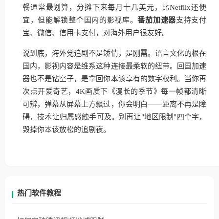
餐通常最划算，分摊下来每月十几美元，比Netflix还便
宜，但能解锁整个国内的影视库。
番茄加速器
支持支付
宝、微信、信用卡支付，对海外用户很友好。
说到底，海外党追剧不是矫情，是刚需。语言文化的根在
国内，影视内容是维系这种连接最柔软的纽带。回国加速
器也不是钻空子，是拿回你本该享有的数字权利。当你再
次点开爱奇艺，4K画质下《漫长的季节》每一帧都清晰
可辨，弹幕从屏幕上方飘过，你会明白——距离不再是障
碍，技术让归属感触手可及。别再让"地区限制"四个字，
毁掉你本该放松的追剧夜。
热门软件教程