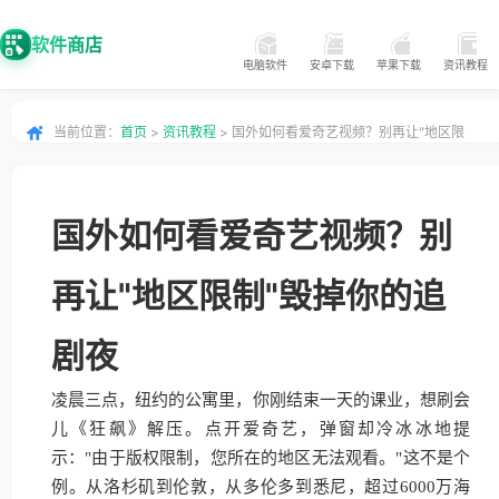
软件商店
电脑软件
安卓下载
苹果下载
资讯教程
当前位置：
首页
>
资讯教程
> 国外如何看爱奇艺视频？别再让"地区限
制"毁掉你的追剧夜
国外如何看爱奇艺视频？别
再让"地区限制"毁掉你的追
剧夜
凌晨三点，纽约的公寓里，你刚结束一天的课业，想刷会
儿《狂飙》解压。点开爱奇艺，弹窗却冷冰冰地提
示："由于版权限制，您所在的地区无法观看。"这不是个
例。从洛杉矶到伦敦，从多伦多到悉尼，超过6000万海