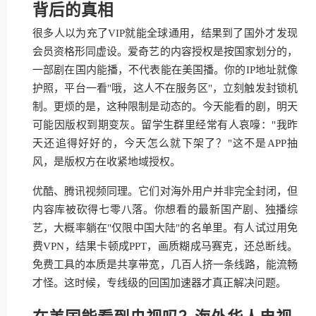
背后的真相
很多人以为充了VIP就能全球通用，结果到了国外才发现
会员资格形同虚设。爱奇艺的内容授权是按国家划分的，
一部剧在国内能播，不代表能在美国播。你的IP地址就像
护照，平台一看"哦，这人不在服务区"，立刻触发封锁机
制。更烦的是，这种限制是动态的。今天能看的剧，明天
可能因版权到期变灰。留学生群里经常有人哀嚎："我昨
天还追得好好的，今天怎么就下架了？"这不是APP抽
风，是版权方在收紧地域授权。
优酷、腾讯视频同理。它们对海外用户并非完全封闭，但
内容库被砍得七零八落。你想看的最新国产剧、独播综
艺，大概率躺在"仅限中国大陆"的名单里。有人试过用免
费VPN，结果卡顿成PPT，画质糊成马赛克，还总断线。
免费工具的本质是共享带宽，几百人挤一条线路，能流畅
才怪。这时候，专线级的回国加速器才真正解决问题。