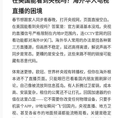
在美国能看到央视吗？海外华人电视
直播的困境
春节想跟家人同步看春晚，打开央视网，页面直接空白。
在美国能看到央视吗？答案是：官方渠道基本没戏。央视
的直播信号严格限制在内地IP范围内，连CCTV官网的回
看功能都对海外IP关门。海外华人常用的办法是找各种第
三方直播源，但画质不稳定，延迟高得离谱，解说声画不
同步是常态。更糟的是安全性，这些来路不明的链接可能
藏有恶意代码。
体育迷更惨。欧冠、世界杯央视有转播权，但你在海外根
本进不了直播页面。只能眼巴巴看着国内朋友圈刷屏讨
论，自己像被流放到信息孤岛。有人折腾过卫星锅，成本
高、安装复杂，租住的公寓还不让打孔。回国加速器的价
值在这里凸显——它不需要你改变任何物理设备，只要手
机装个APP，IP地址瞬间"飞"回国内，央视直播、地方卫
视、甚至各省市的地面频道都能流畅观看。关键是稳定