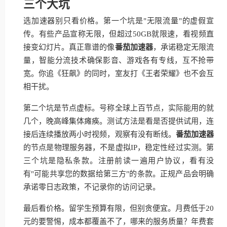
三个大坑
选加速器别只看价格。第一个坑是"无限流量"的虚假宣
传。有些产品宣称无限，但超过50GB就限速，看视频直
接变幻灯片。真正靠谱的像
番茄加速器
，承诺稳定无限流
量，智能分流技术确保影音、游戏各有专线，互不抢带
宽。你追《狂飙》的同时，室友打《王者荣耀》也不会互
相干扰。
第二个坑是节点虚标。号称全球上百节点，实际能用的就
几个，晚高峰集体瘫痪。测试方法是看是否提供试用，连
接后连续播放两小时视频，观察有没有断线。
番茄加速器
的节点是物理服务器，不是虚拟IP，稳定性经过实测。第
三个坑是隐私条款。注册前读一遍用户协议，看有没
有"可能共享您的数据给第三方"的条款。正规产品会明确
承诺零日志政策，不记录你的访问记录。
最后看价格。留学生预算有限，但别贪便宜。月费低于20
元的要警惕，成本都覆盖不了，哪来的服务质量？年费套