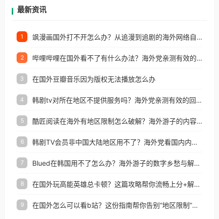
再因地区和版权限制所困扰。
最新资讯
飒漫画国外打不开怎么办？从追漫到追剧的海外网络自由之路
1
哔哩哔哩在国外看不了有什么办法？海外党亲测有效的回国加速解决方案
2
在国外豆瓣音乐因为版权无法播放怎么办
3
韩剧tv对所在地区不提供服务吗？海外党亲测有效的回国加速解决方案
4
酷匠阅读在海外有地区限制怎么破解？海外游子的内容归乡路
5
韩剧TV会员非中国大陆地区用不了？海外党看国内内容的加速器选择指南
6
Blued在韩国用不了怎么办？海外游子的数字乡愁与解决方案
7
在国外玩高能英雄总卡顿？这篇攻略帮你流畅上分+解锁国内影音自由
8
在国外怎么可以看b站？这份指南帮你告别“地区限制”的烦恼
9