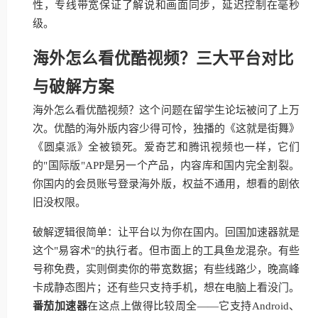
性，专线带宽保证了解说和画面同步，延迟控制在毫秒
级。
海外怎么看优酷视频？三大平台对比
与破解方案
海外怎么看优酷视频？这个问题在留学生论坛被问了上万
次。优酷的海外版内容少得可怜，独播的《这就是街舞》
《圆桌派》全被锁死。爱奇艺和腾讯视频也一样，它们
的"国际版"APP是另一个产品，内容库和国内完全割裂。
你国内的会员账号登录海外版，权益不通用，想看的剧依
旧没权限。
破解逻辑很简单：让平台以为你在国内。回国加速器就是
这个"易容术"的执行者。但市面上的工具鱼龙混杂。有些
号称免费，实则倒卖你的带宽数据；有些线路少，晚高峰
卡成静态图片；还有些只支持手机，想在电脑上看没门。
番茄加速器
在这点上做得比较周全——它支持Android、