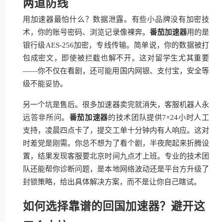
两道防线
用加速器最怕什么？数据泄露。有些小品牌没有加密技
术，你的账号密码、浏览记录像裸奔。
番茄加速器
用的是
银行级AES-256加密，专线传输。简单说，你的数据被打
包成密文，即使被拦截也解不开。这对留学生尤其重要
——你不仅在看剧，还可能用国内网银、支付宝，安全等
级不能妥协。
另一个坑是售后。很多加速器卖完就消失，客服机器人永
远答非所问。
番茄加速器
的技术团队提供7×24小时人工
支持，凌晨四点卡了，提交工单十分钟内有人响应。这对
时差党是刚需。你总不想为了看个剧，半夜爬起来折腾设
置，结果发现客服要北京时间九点才上班。专业的技术团
队还能帮你诊断问题，是本地网络波动还是平台方升级了
封锁策略，给出具体解决方案，而不是让你自己瞎试。
如何选择靠谱的回国加速器？避开这