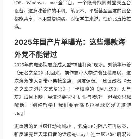
iOS、Windows、mac全平台，一个账号能同时登录五台
设备。这意味着你的手机、笔记本、平板甚至室友的设备
都能共享，不用重复购买。对留学生来说，性价比直接拉
满。
2025年国产片单曝光：这些爆款海
外党不能错过
2025年的电影院要变成大型"神仙打架"现场。刘德华带着
《无名之辈2》杀回来，前作靠小人物逆袭狂揽票房，这
次演落魄大哥带小弟抢金店，网友调侃："建议改名《无
名之辈之港片文艺复兴》！"卡梅隆的《阿凡达3：火与
灰》12月上映，导演说要探讨"仇恨与救赎"，但观众只想
喊话："别整哲学！我们要看潘多拉星球沉浸式旅游
vlog！"
更重磅的是《疯狂动物城2》，狐兔CP时隔八年再破案，
新反派竟是天津口音的话痨蛇Gary！迪士尼这波"萌混过