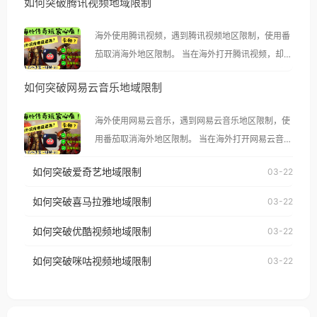
如何突破腾讯视频地域限制
海外使用腾讯视频，遇到腾讯视频地区限制，使用番
茄取消海外地区限制。 当在海外打开腾讯视频，却突
然弹出“由于版权限制，您所在的地区无法播放”的提
如何突破网易云音乐地域限制
示语。 海外用户如香港、澳门、台湾、美国、加拿
大、澳大利亚、欧洲等国家和地区时，腾讯视频也会
海外使用网易云音乐，遇到网易云音乐地区限制，使
像其他音乐平台一样，出现地区及版权限制问题，且
用番茄取消海外地区限制。 当在海外打开网易云音
仅能在中国大陆地区播放。 遇到这个问题的朋友们，
乐，却突然弹出“由于版权限制，您所在的地区无法
使用番茄回国加速器，即可解决「海外用户收听腾讯
如何突破爱奇艺地域限制
03-22
播放”的提示语。 海外用户如香港、澳门、台湾、美
视频地区版权限制」的问题，无论人在香港、澳门、
国、加拿大、澳大利亚、欧洲等国家和地区时，网易
如何突破喜马拉雅地域限制
03-22
台湾、美国、加拿大、澳大利亚、欧洲等国家和地区
云音乐也会像其他音乐平台一样，出现地区及版权限
工作、留学、定居等，都可以使用，不再因地区和版
如何突破优酷视频地域限制
03-22
制问题，且仅能在中国大陆地区播放。 遇到这个问题
权限制所困扰。
的朋友们，使用番茄回国加速器，即可解决「海外用
如何突破咪咕视频地域限制
03-22
户收听网易云音乐地区版权限制」的问题，无论人在
香港、澳门、台湾、美国、加拿大、澳大利亚、欧洲
等国家和地区工作、留学、定居等，都可以使用，不