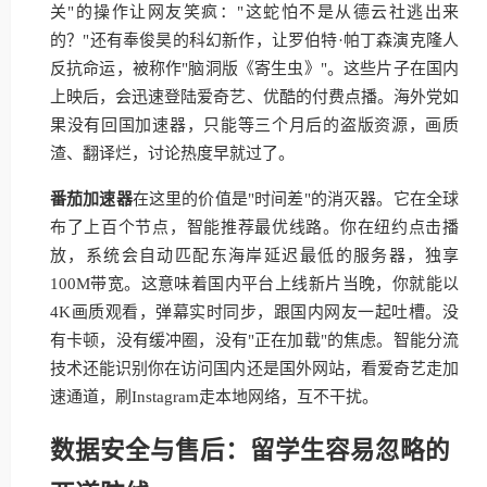
关"的操作让网友笑疯："这蛇怕不是从德云社逃出来
的？"还有奉俊昊的科幻新作，让罗伯特·帕丁森演克隆人
反抗命运，被称作"脑洞版《寄生虫》"。这些片子在国内
上映后，会迅速登陆爱奇艺、优酷的付费点播。海外党如
果没有回国加速器，只能等三个月后的盗版资源，画质
渣、翻译烂，讨论热度早就过了。
番茄加速器
在这里的价值是"时间差"的消灭器。它在全球
布了上百个节点，智能推荐最优线路。你在纽约点击播
放，系统会自动匹配东海岸延迟最低的服务器，独享
100M带宽。这意味着国内平台上线新片当晚，你就能以
4K画质观看，弹幕实时同步，跟国内网友一起吐槽。没
有卡顿，没有缓冲圈，没有"正在加载"的焦虑。智能分流
技术还能识别你在访问国内还是国外网站，看爱奇艺走加
速通道，刷Instagram走本地网络，互不干扰。
数据安全与售后：留学生容易忽略的