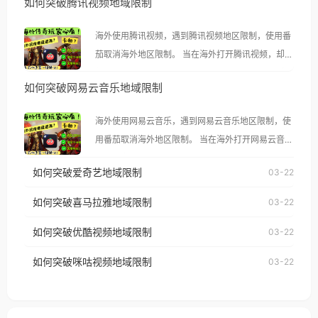
如何突破腾讯视频地域限制
海外使用腾讯视频，遇到腾讯视频地区限制，使用番
茄取消海外地区限制。 当在海外打开腾讯视频，却突
然弹出“由于版权限制，您所在的地区无法播放”的提
如何突破网易云音乐地域限制
示语。 海外用户如香港、澳门、台湾、美国、加拿
大、澳大利亚、欧洲等国家和地区时，腾讯视频也会
海外使用网易云音乐，遇到网易云音乐地区限制，使
像其他音乐平台一样，出现地区及版权限制问题，且
用番茄取消海外地区限制。 当在海外打开网易云音
仅能在中国大陆地区播放。 遇到这个问题的朋友们，
乐，却突然弹出“由于版权限制，您所在的地区无法
使用番茄回国加速器，即可解决「海外用户收听腾讯
如何突破爱奇艺地域限制
03-22
播放”的提示语。 海外用户如香港、澳门、台湾、美
视频地区版权限制」的问题，无论人在香港、澳门、
国、加拿大、澳大利亚、欧洲等国家和地区时，网易
如何突破喜马拉雅地域限制
03-22
台湾、美国、加拿大、澳大利亚、欧洲等国家和地区
云音乐也会像其他音乐平台一样，出现地区及版权限
工作、留学、定居等，都可以使用，不再因地区和版
如何突破优酷视频地域限制
03-22
制问题，且仅能在中国大陆地区播放。 遇到这个问题
权限制所困扰。
的朋友们，使用番茄回国加速器，即可解决「海外用
如何突破咪咕视频地域限制
03-22
户收听网易云音乐地区版权限制」的问题，无论人在
香港、澳门、台湾、美国、加拿大、澳大利亚、欧洲
等国家和地区工作、留学、定居等，都可以使用，不