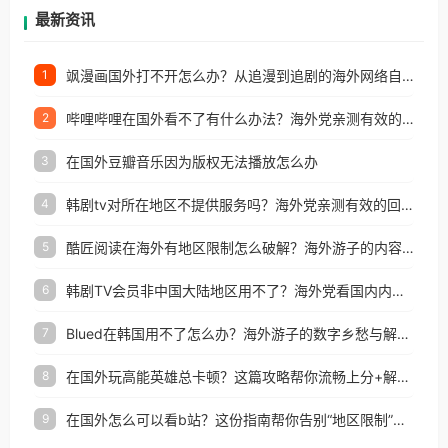
再因地区和版权限制所困扰。
最新资讯
飒漫画国外打不开怎么办？从追漫到追剧的海外网络自由之路
1
哔哩哔哩在国外看不了有什么办法？海外党亲测有效的回国加速解决方案
2
在国外豆瓣音乐因为版权无法播放怎么办
3
韩剧tv对所在地区不提供服务吗？海外党亲测有效的回国加速解决方案
4
酷匠阅读在海外有地区限制怎么破解？海外游子的内容归乡路
5
韩剧TV会员非中国大陆地区用不了？海外党看国内内容的加速器选择指南
6
Blued在韩国用不了怎么办？海外游子的数字乡愁与解决方案
7
在国外玩高能英雄总卡顿？这篇攻略帮你流畅上分+解锁国内影音自由
8
在国外怎么可以看b站？这份指南帮你告别“地区限制”的烦恼
9