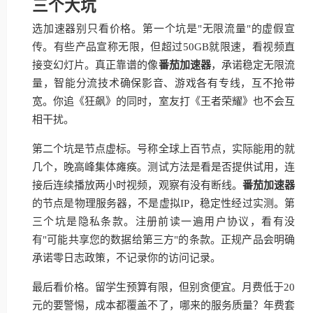
三个大坑
选加速器别只看价格。第一个坑是"无限流量"的虚假宣
传。有些产品宣称无限，但超过50GB就限速，看视频直
接变幻灯片。真正靠谱的像
番茄加速器
，承诺稳定无限流
量，智能分流技术确保影音、游戏各有专线，互不抢带
宽。你追《狂飙》的同时，室友打《王者荣耀》也不会互
相干扰。
第二个坑是节点虚标。号称全球上百节点，实际能用的就
几个，晚高峰集体瘫痪。测试方法是看是否提供试用，连
接后连续播放两小时视频，观察有没有断线。
番茄加速器
的节点是物理服务器，不是虚拟IP，稳定性经过实测。第
三个坑是隐私条款。注册前读一遍用户协议，看有没
有"可能共享您的数据给第三方"的条款。正规产品会明确
承诺零日志政策，不记录你的访问记录。
最后看价格。留学生预算有限，但别贪便宜。月费低于20
元的要警惕，成本都覆盖不了，哪来的服务质量？年费套