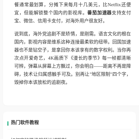
餐通常最划算，分摊下来每月十几美元，比Netflix还便
宜，但能解锁整个国内的影视库。
番茄加速器
支持支付
宝、微信、信用卡支付，对海外用户很友好。
说到底，海外党追剧不是矫情，是刚需。语言文化的根在
国内，影视内容是维系这种连接最柔软的纽带。回国加速
器也不是钻空子，是拿回你本该享有的数字权利。当你再
次点开爱奇艺，4K画质下《漫长的季节》每一帧都清晰
可辨，弹幕从屏幕上方飘过，你会明白——距离不再是障
碍，技术让归属感触手可及。别再让"地区限制"四个字，
毁掉你本该放松的追剧夜。
热门软件教程