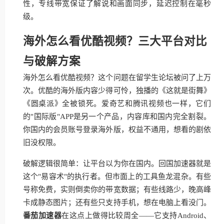
性，专线带宽保证了解说和画面同步，延迟控制在毫秒
级。
海外怎么看优酷视频？三大平台对比
与破解方案
海外怎么看优酷视频？这个问题在留学生论坛被问了上万
次。优酷的海外版内容少得可怜，独播的《这就是街舞》
《圆桌派》全被锁死。爱奇艺和腾讯视频也一样，它们
的"国际版"APP是另一个产品，内容库和国内完全割裂。
你国内的会员账号登录海外版，权益不通用，想看的剧依
旧没权限。
破解逻辑很简单：让平台以为你在国内。回国加速器就是
这个"易容术"的执行者。但市面上的工具鱼龙混杂。有些
号称免费，实则倒卖你的带宽数据；有些线路少，晚高峰
卡成静态图片；还有些只支持手机，想在电脑上看没门。
番茄加速器
在这点上做得比较周全——它支持Android、