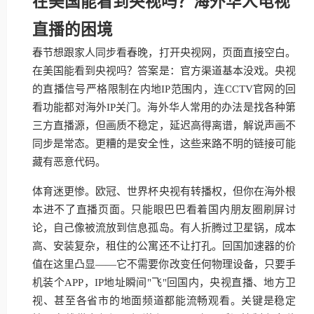
在美国能看到央视吗？海外华人电视
直播的困境
春节想跟家人同步看春晚，打开央视网，页面直接空白。
在美国能看到央视吗？答案是：官方渠道基本没戏。央视
的直播信号严格限制在内地IP范围内，连CCTV官网的回
看功能都对海外IP关门。海外华人常用的办法是找各种第
三方直播源，但画质不稳定，延迟高得离谱，解说声画不
同步是常态。更糟的是安全性，这些来路不明的链接可能
藏有恶意代码。
体育迷更惨。欧冠、世界杯央视有转播权，但你在海外根
本进不了直播页面。只能眼巴巴看着国内朋友圈刷屏讨
论，自己像被流放到信息孤岛。有人折腾过卫星锅，成本
高、安装复杂，租住的公寓还不让打孔。回国加速器的价
值在这里凸显——它不需要你改变任何物理设备，只要手
机装个APP，IP地址瞬间"飞"回国内，央视直播、地方卫
视、甚至各省市的地面频道都能流畅观看。关键是稳定