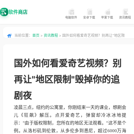
软件商店
电脑软件
安卓下载
苹果下载
资讯教程
当前位置：
首页
>
资讯教程
> 国外如何看爱奇艺视频？别再让"地区限
制"毁掉你的追剧夜
国外如何看爱奇艺视频？别
再让"地区限制"毁掉你的追
剧夜
凌晨三点，纽约的公寓里，你刚结束一天的课业，想刷会
儿《狂飙》解压。点开爱奇艺，弹窗却冷冰冰地提
示："由于版权限制，您所在的地区无法观看。"这不是个
例。从洛杉矶到伦敦，从多伦多到悉尼，超过6000万海