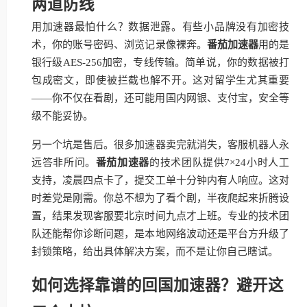
两道防线
用加速器最怕什么？数据泄露。有些小品牌没有加密技
术，你的账号密码、浏览记录像裸奔。
番茄加速器
用的是
银行级AES-256加密，专线传输。简单说，你的数据被打
包成密文，即使被拦截也解不开。这对留学生尤其重要
——你不仅在看剧，还可能用国内网银、支付宝，安全等
级不能妥协。
另一个坑是售后。很多加速器卖完就消失，客服机器人永
远答非所问。
番茄加速器
的技术团队提供7×24小时人工
支持，凌晨四点卡了，提交工单十分钟内有人响应。这对
时差党是刚需。你总不想为了看个剧，半夜爬起来折腾设
置，结果发现客服要北京时间九点才上班。专业的技术团
队还能帮你诊断问题，是本地网络波动还是平台方升级了
封锁策略，给出具体解决方案，而不是让你自己瞎试。
如何选择靠谱的回国加速器？避开这