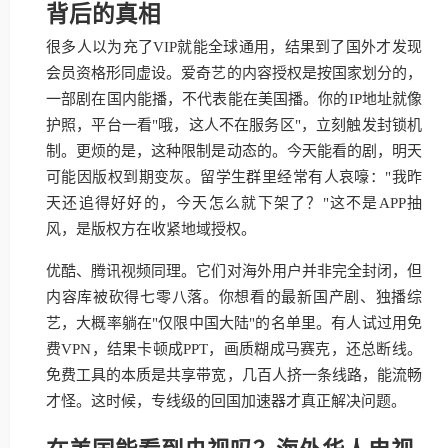
背后的真相
很多人以为充了VIP就能全球通用，结果到了国外才发现
会员资格形同虚设。爱奇艺的内容授权是按国家划分的，
一部剧在国内能播，不代表能在美国播。你的IP地址就像
护照，平台一看"哦，这人不在服务区"，立刻触发封锁机
制。更烦的是，这种限制是动态的。今天能看的剧，明天
可能因版权到期变灰。留学生群里经常有人哀嚎："我昨
天还追得好好的，今天怎么就下架了？"这不是APP抽
风，是版权方在收紧地域授权。
优酷、腾讯视频同理。它们对海外用户并非完全封闭，但
内容库被砍得七零八落。你想看的最新国产剧、独播综
艺，大概率躺在"仅限中国大陆"的名单里。有人试过用免
费VPN，结果卡顿成PPT，画质糊成马赛克，还总断线。
免费工具的本质是共享带宽，几百人挤一条线路，能流畅
才怪。这时候，专线级的回国加速器才真正解决问题。