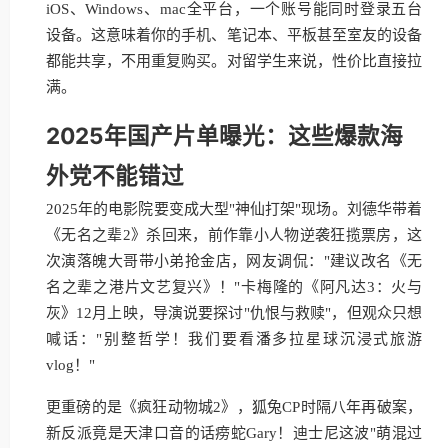
iOS、Windows、mac全平台，一个账号能同时登录五台
设备。这意味着你的手机、笔记本、平板甚至室友的设备
都能共享，不用重复购买。对留学生来说，性价比直接拉
满。
2025年国产片单曝光：这些爆款海
外党不能错过
2025年的电影院要变成大型"神仙打架"现场。刘德华带着
《无名之辈2》杀回来，前作靠小人物逆袭狂揽票房，这
次演落魄大哥带小弟抢金店，网友调侃："建议改名《无
名之辈之港片文艺复兴》！"卡梅隆的《阿凡达3：火与
灰》12月上映，导演说要探讨"仇恨与救赎"，但观众只想
喊话："别整哲学！我们要看潘多拉星球沉浸式旅游
vlog！"
更重磅的是《疯狂动物城2》，狐兔CP时隔八年再破案，
新反派竟是天津口音的话痨蛇Gary！迪士尼这波"萌混过