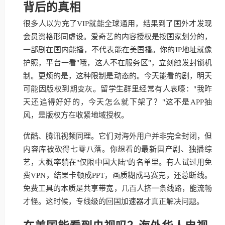
背后的真相
很多人以为充了VIP就能全球通用，结果到了国外才发现
会员资格形同虚设。爱奇艺的内容授权是按国家划分的，
一部剧在国内能播，不代表能在美国播。你的IP地址就像
护照，平台一看"哦，这人不在服务区"，立刻触发封锁机
制。更烦的是，这种限制是动态的。今天能看的剧，明天
可能因版权到期变灰。留学生群里经常有人哀嚎："我昨
天还追得好好的，今天怎么就下架了？"这不是APP抽
风，是版权方在收紧地域授权。
优酷、腾讯视频同理。它们对海外用户并非完全封闭，但
内容库被砍得七零八落。你想看的最新国产剧、独播综
艺，大概率躺在"仅限中国大陆"的名单里。有人试过用免
费VPN，结果卡顿成PPT，画质糊成马赛克，还总断线。
免费工具的本质是共享带宽，几百人挤一条线路，能流畅
才怪。这时候，专线级的回国加速器才真正解决问题。