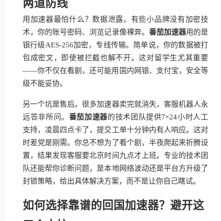
两道防线
用加速器最怕什么？数据泄露。有些小品牌没有加密技
术，你的账号密码、浏览记录像裸奔。
番茄加速器
用的是
银行级AES-256加密，专线传输。简单说，你的数据被打
包成密文，即使被拦截也解不开。这对留学生尤其重要
——你不仅在看剧，还可能用国内网银、支付宝，安全等
级不能妥协。
另一个坑是售后。很多加速器卖完就消失，客服机器人永
远答非所问。
番茄加速器
的技术团队提供7×24小时人工
支持，凌晨四点卡了，提交工单十分钟内有人响应。这对
时差党是刚需。你总不想为了看个剧，半夜爬起来折腾设
置，结果发现客服要北京时间九点才上班。专业的技术团
队还能帮你诊断问题，是本地网络波动还是平台方升级了
封锁策略，给出具体解决方案，而不是让你自己瞎试。
如何选择靠谱的回国加速器？避开这