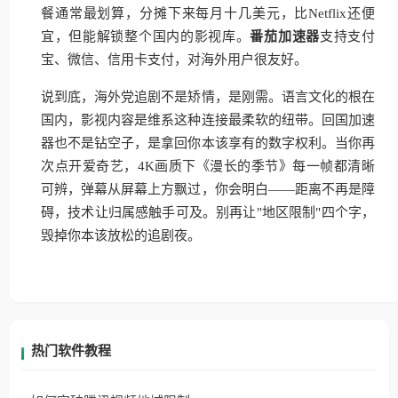
餐通常最划算，分摊下来每月十几美元，比Netflix还便
宜，但能解锁整个国内的影视库。
番茄加速器
支持支付
宝、微信、信用卡支付，对海外用户很友好。
说到底，海外党追剧不是矫情，是刚需。语言文化的根在
国内，影视内容是维系这种连接最柔软的纽带。回国加速
器也不是钻空子，是拿回你本该享有的数字权利。当你再
次点开爱奇艺，4K画质下《漫长的季节》每一帧都清晰
可辨，弹幕从屏幕上方飘过，你会明白——距离不再是障
碍，技术让归属感触手可及。别再让"地区限制"四个字，
毁掉你本该放松的追剧夜。
热门软件教程