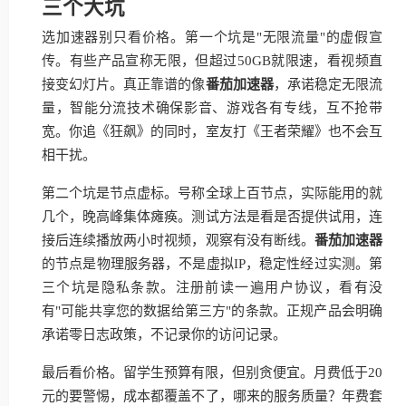
三个大坑
选加速器别只看价格。第一个坑是"无限流量"的虚假宣
传。有些产品宣称无限，但超过50GB就限速，看视频直
接变幻灯片。真正靠谱的像
番茄加速器
，承诺稳定无限流
量，智能分流技术确保影音、游戏各有专线，互不抢带
宽。你追《狂飙》的同时，室友打《王者荣耀》也不会互
相干扰。
第二个坑是节点虚标。号称全球上百节点，实际能用的就
几个，晚高峰集体瘫痪。测试方法是看是否提供试用，连
接后连续播放两小时视频，观察有没有断线。
番茄加速器
的节点是物理服务器，不是虚拟IP，稳定性经过实测。第
三个坑是隐私条款。注册前读一遍用户协议，看有没
有"可能共享您的数据给第三方"的条款。正规产品会明确
承诺零日志政策，不记录你的访问记录。
最后看价格。留学生预算有限，但别贪便宜。月费低于20
元的要警惕，成本都覆盖不了，哪来的服务质量？年费套