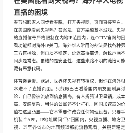
在美国能看到央视吗？海外华人电视
直播的困境
春节想跟家人同步看春晚，打开央视网，页面直接空白。
在美国能看到央视吗？答案是：官方渠道基本没戏。央视
的直播信号严格限制在内地IP范围内，连CCTV官网的回
看功能都对海外IP关门。海外华人常用的办法是找各种第
三方直播源，但画质不稳定，延迟高得离谱，解说声画不
同步是常态。更糟的是安全性，这些来路不明的链接可能
藏有恶意代码。
体育迷更惨。欧冠、世界杯央视有转播权，但你在海外根
本进不了直播页面。只能眼巴巴看着国内朋友圈刷屏讨
论，自己像被流放到信息孤岛。有人折腾过卫星锅，成本
高、安装复杂，租住的公寓还不让打孔。回国加速器的价
值在这里凸显——它不需要你改变任何物理设备，只要手
机装个APP，IP地址瞬间"飞"回国内，央视直播、地方卫
视、甚至各省市的地面频道都能流畅观看。关键是稳定