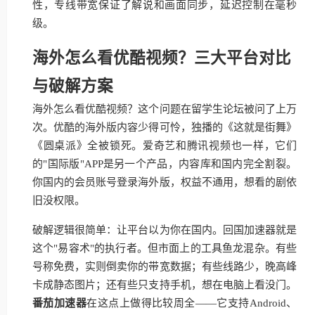
性，专线带宽保证了解说和画面同步，延迟控制在毫秒
级。
海外怎么看优酷视频？三大平台对比
与破解方案
海外怎么看优酷视频？这个问题在留学生论坛被问了上万
次。优酷的海外版内容少得可怜，独播的《这就是街舞》
《圆桌派》全被锁死。爱奇艺和腾讯视频也一样，它们
的"国际版"APP是另一个产品，内容库和国内完全割裂。
你国内的会员账号登录海外版，权益不通用，想看的剧依
旧没权限。
破解逻辑很简单：让平台以为你在国内。回国加速器就是
这个"易容术"的执行者。但市面上的工具鱼龙混杂。有些
号称免费，实则倒卖你的带宽数据；有些线路少，晚高峰
卡成静态图片；还有些只支持手机，想在电脑上看没门。
番茄加速器
在这点上做得比较周全——它支持Android、