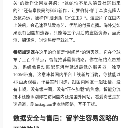
关"的操作让网友笑疯："这蛇怕不是从德云社逃出来
的？"还有奉俊昊的科幻新作，让罗伯特·帕丁森演克隆人
反抗命运，被称作"脑洞版《寄生虫》"。这些片子在国内
上映后，会迅速登陆爱奇艺、优酷的付费点播。海外党如
果没有回国加速器，只能等三个月后的盗版资源，画质
渣、翻译烂，讨论热度早就过了。
番茄加速器
在这里的价值是"时间差"的消灭器。它在全球
布了上百个节点，智能推荐最优线路。你在纽约点击播
放，系统会自动匹配东海岸延迟最低的服务器，独享
100M带宽。这意味着国内平台上线新片当晚，你就能以
4K画质观看，弹幕实时同步，跟国内网友一起吐槽。没
有卡顿，没有缓冲圈，没有"正在加载"的焦虑。智能分流
技术还能识别你在访问国内还是国外网站，看爱奇艺走加
速通道，刷Instagram走本地网络，互不干扰。
数据安全与售后：留学生容易忽略的