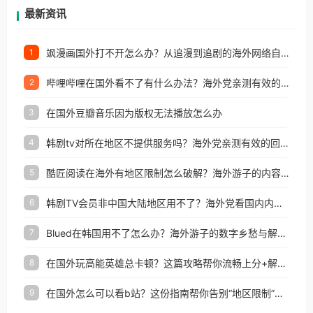
再因地区和版权限制所困扰。
最新资讯
飒漫画国外打不开怎么办？从追漫到追剧的海外网络自由之路
1
哔哩哔哩在国外看不了有什么办法？海外党亲测有效的回国加速解决方案
2
在国外豆瓣音乐因为版权无法播放怎么办
3
韩剧tv对所在地区不提供服务吗？海外党亲测有效的回国加速解决方案
4
酷匠阅读在海外有地区限制怎么破解？海外游子的内容归乡路
5
韩剧TV会员非中国大陆地区用不了？海外党看国内内容的加速器选择指南
6
Blued在韩国用不了怎么办？海外游子的数字乡愁与解决方案
7
在国外玩高能英雄总卡顿？这篇攻略帮你流畅上分+解锁国内影音自由
8
在国外怎么可以看b站？这份指南帮你告别“地区限制”的烦恼
9