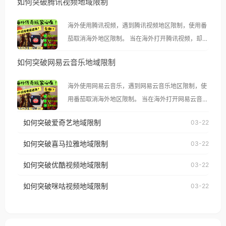
如何突破腾讯视频地域限制
海外使用腾讯视频，遇到腾讯视频地区限制，使用番
茄取消海外地区限制。 当在海外打开腾讯视频，却突
然弹出“由于版权限制，您所在的地区无法播放”的提
如何突破网易云音乐地域限制
示语。 海外用户如香港、澳门、台湾、美国、加拿
大、澳大利亚、欧洲等国家和地区时，腾讯视频也会
海外使用网易云音乐，遇到网易云音乐地区限制，使
像其他音乐平台一样，出现地区及版权限制问题，且
用番茄取消海外地区限制。 当在海外打开网易云音
仅能在中国大陆地区播放。 遇到这个问题的朋友们，
乐，却突然弹出“由于版权限制，您所在的地区无法
使用番茄回国加速器，即可解决「海外用户收听腾讯
如何突破爱奇艺地域限制
03-22
播放”的提示语。 海外用户如香港、澳门、台湾、美
视频地区版权限制」的问题，无论人在香港、澳门、
国、加拿大、澳大利亚、欧洲等国家和地区时，网易
如何突破喜马拉雅地域限制
03-22
台湾、美国、加拿大、澳大利亚、欧洲等国家和地区
云音乐也会像其他音乐平台一样，出现地区及版权限
工作、留学、定居等，都可以使用，不再因地区和版
如何突破优酷视频地域限制
03-22
制问题，且仅能在中国大陆地区播放。 遇到这个问题
权限制所困扰。
的朋友们，使用番茄回国加速器，即可解决「海外用
如何突破咪咕视频地域限制
03-22
户收听网易云音乐地区版权限制」的问题，无论人在
香港、澳门、台湾、美国、加拿大、澳大利亚、欧洲
等国家和地区工作、留学、定居等，都可以使用，不