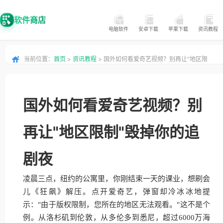
软件商店
电脑软件
安卓下载
苹果下载
资讯教程
当前位置：
首页
>
资讯教程
> 国外如何看爱奇艺视频？别再让"地区限
制"毁掉你的追剧夜
国外如何看爱奇艺视频？别
再让"地区限制"毁掉你的追
剧夜
凌晨三点，纽约的公寓里，你刚结束一天的课业，想刷会
儿《狂飙》解压。点开爱奇艺，弹窗却冷冰冰地提
示："由于版权限制，您所在的地区无法观看。"这不是个
例。从洛杉矶到伦敦，从多伦多到悉尼，超过6000万海