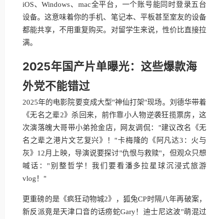
iOS、Windows、mac全平台，一个账号能同时登录五台
设备。这意味着你的手机、笔记本、平板甚至室友的设备
都能共享，不用重复购买。对留学生来说，性价比直接拉
满。
2025年国产片单曝光：这些爆款海
外党不能错过
2025年的电影院要变成大型"神仙打架"现场。刘德华带着
《无名之辈2》杀回来，前作靠小人物逆袭狂揽票房，这
次演落魄大哥带小弟抢金店，网友调侃："建议改名《无
名之辈之港片文艺复兴》！"卡梅隆的《阿凡达3：火与
灰》12月上映，导演说要探讨"仇恨与救赎"，但观众只想
喊话："别整哲学！我们要看潘多拉星球沉浸式旅游
vlog！"
更重磅的是《疯狂动物城2》，狐兔CP时隔八年再破案，
新反派竟是天津口音的话痨蛇Gary！迪士尼这波"萌混过