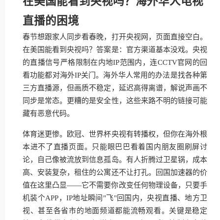
在美国能看到央视吗？海外华人电视
直播的困境
春节想跟家人同步看春晚，打开央视网，页面直接空白。
在美国能看到央视吗？答案是：官方渠道基本没戏。央视
的直播信号严格限制在内地IP范围内，连CCTV官网的回
看功能都对海外IP关门。海外华人常用的办法是找各种第
三方直播源，但画质不稳定，延迟高得离谱，解说声画不
同步是常态。更糟的是安全性，这些来路不明的链接可能
藏有恶意代码。
体育迷更惨。欧冠、世界杯央视有转播权，但你在海外根
本进不了直播页面。只能眼巴巴看着国内朋友圈刷屏讨
论，自己像被流放到信息孤岛。有人折腾过卫星锅，成本
高、安装复杂，租住的公寓还不让打孔。回国加速器的价
值在这里凸显——它不需要你改变任何物理设备，只要手
机装个APP，IP地址瞬间"飞"回国内，央视直播、地方卫
视、甚至各省市的地面频道都能流畅观看。关键是稳定