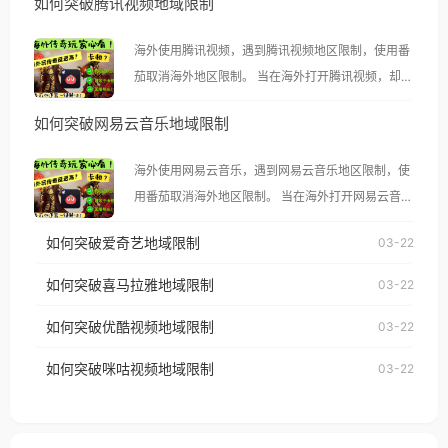
如何突破腾讯视频地域限制
海外使用腾讯视频，遇到腾讯视频地区限制，使用番
茄取消海外地区限制。 当在海外打开腾讯视频，却突
然弹出“由于版权限制，您所在的地区无法播放”的提
如何突破网易云音乐地域限制
示语。 海外用户如香港、澳门、台湾、美国、加拿
大、澳大利亚、欧洲等国家和地区时，腾讯视频也会
海外使用网易云音乐，遇到网易云音乐地区限制，使
像其他音乐平台一样，出现地区及版权限制问题，且
用番茄取消海外地区限制。 当在海外打开网易云音
仅能在中国大陆地区播放。 遇到这个问题的朋友们，
乐，却突然弹出“由于版权限制，您所在的地区无法
使用番茄回国加速器，即可解决「海外用户收听腾讯
如何突破爱奇艺地域限制
03-22
播放”的提示语。 海外用户如香港、澳门、台湾、美
视频地区版权限制」的问题，无论人在香港、澳门、
国、加拿大、澳大利亚、欧洲等国家和地区时，网易
如何突破喜马拉雅地域限制
03-22
台湾、美国、加拿大、澳大利亚、欧洲等国家和地区
云音乐也会像其他音乐平台一样，出现地区及版权限
工作、留学、定居等，都可以使用，不再因地区和版
如何突破优酷视频地域限制
03-22
制问题，且仅能在中国大陆地区播放。 遇到这个问题
权限制所困扰。
的朋友们，使用番茄回国加速器，即可解决「海外用
如何突破咪咕视频地域限制
03-22
户收听网易云音乐地区版权限制」的问题，无论人在
香港、澳门、台湾、美国、加拿大、澳大利亚、欧洲
等国家和地区工作、留学、定居等，都可以使用，不