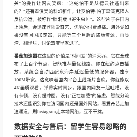
关"的操作让网友笑疯："这蛇怕不是从德云社逃出来
的？"还有奉俊昊的科幻新作，让罗伯特·帕丁森演克隆人
反抗命运，被称作"脑洞版《寄生虫》"。这些片子在国内
上映后，会迅速登陆爱奇艺、优酷的付费点播。海外党如
果没有回国加速器，只能等三个月后的盗版资源，画质
渣、翻译烂，讨论热度早就过了。
番茄加速器
在这里的价值是"时间差"的消灭器。它在全球
布了上百个节点，智能推荐最优线路。你在纽约点击播
放，系统会自动匹配东海岸延迟最低的服务器，独享
100M带宽。这意味着国内平台上线新片当晚，你就能以
4K画质观看，弹幕实时同步，跟国内网友一起吐槽。没
有卡顿，没有缓冲圈，没有"正在加载"的焦虑。智能分流
技术还能识别你在访问国内还是国外网站，看爱奇艺走加
速通道，刷Instagram走本地网络，互不干扰。
数据安全与售后：留学生容易忽略的