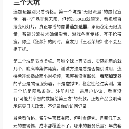
三个大坑
选加速器别只看价格。第一个坑是"无限流量"的虚假宣
传。有些产品宣称无限，但超过50GB就限速，看视频直
接变幻灯片。真正靠谱的像
番茄加速器
，承诺稳定无限流
量，智能分流技术确保影音、游戏各有专线，互不抢带
宽。你追《狂飙》的同时，室友打《王者荣耀》也不会互
相干扰。
第二个坑是节点虚标。号称全球上百节点，实际能用的就
几个，晚高峰集体瘫痪。测试方法是看是否提供试用，连
接后连续播放两小时视频，观察有没有断线。
番茄加速器
的节点是物理服务器，不是虚拟IP，稳定性经过实测。第
三个坑是隐私条款。注册前读一遍用户协议，看有没
有"可能共享您的数据给第三方"的条款。正规产品会明确
承诺零日志政策，不记录你的访问记录。
最后看价格。留学生预算有限，但别贪便宜。月费低于20
元的要警惕，成本都覆盖不了，哪来的服务质量？年费套