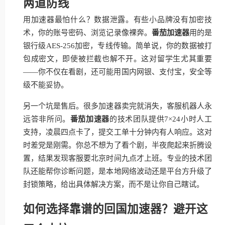
两道防线
用加速器最怕什么？数据泄露。有些小品牌没有加密技
术，你的账号密码、浏览记录像裸奔。
番茄加速器
用的是
银行级AES-256加密，专线传输。简单说，你的数据被打
包成密文，即使被拦截也解不开。这对留学生尤其重要
——你不仅在看剧，还可能用国内网银、支付宝，安全等
级不能妥协。
另一个坑是售后。很多加速器卖完就消失，客服机器人永
远答非所问。
番茄加速器
的技术团队提供7×24小时人工
支持，凌晨四点卡了，提交工单十分钟内有人响应。这对
时差党是刚需。你总不想为了看个剧，半夜爬起来折腾设
置，结果发现客服要北京时间九点才上班。专业的技术团
队还能帮你诊断问题，是本地网络波动还是平台方升级了
封锁策略，给出具体解决方案，而不是让你自己瞎试。
如何选择靠谱的回国加速器？避开这