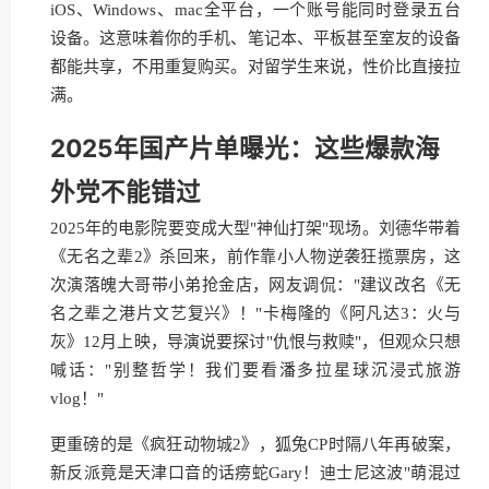
iOS、Windows、mac全平台，一个账号能同时登录五台
设备。这意味着你的手机、笔记本、平板甚至室友的设备
都能共享，不用重复购买。对留学生来说，性价比直接拉
满。
2025年国产片单曝光：这些爆款海
外党不能错过
2025年的电影院要变成大型"神仙打架"现场。刘德华带着
《无名之辈2》杀回来，前作靠小人物逆袭狂揽票房，这
次演落魄大哥带小弟抢金店，网友调侃："建议改名《无
名之辈之港片文艺复兴》！"卡梅隆的《阿凡达3：火与
灰》12月上映，导演说要探讨"仇恨与救赎"，但观众只想
喊话："别整哲学！我们要看潘多拉星球沉浸式旅游
vlog！"
更重磅的是《疯狂动物城2》，狐兔CP时隔八年再破案，
新反派竟是天津口音的话痨蛇Gary！迪士尼这波"萌混过