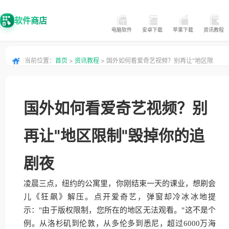
软件商店
电脑软件
安卓下载
苹果下载
资讯教程
当前位置：
首页
>
资讯教程
> 国外如何看爱奇艺视频？别再让"地区限
制"毁掉你的追剧夜
国外如何看爱奇艺视频？别
再让"地区限制"毁掉你的追
剧夜
凌晨三点，纽约的公寓里，你刚结束一天的课业，想刷会
儿《狂飙》解压。点开爱奇艺，弹窗却冷冰冰地提
示："由于版权限制，您所在的地区无法观看。"这不是个
例。从洛杉矶到伦敦，从多伦多到悉尼，超过6000万海