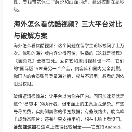
性，专线带宽保证了解说和画面同步，延迟控制在毫秒
级。
海外怎么看优酷视频？三大平台对比
与破解方案
海外怎么看优酷视频？这个问题在留学生论坛被问了上万
次。优酷的海外版内容少得可怜，独播的《这就是街舞》
《圆桌派》全被锁死。爱奇艺和腾讯视频也一样，它们
的"国际版"APP是另一个产品，内容库和国内完全割裂。
你国内的会员账号登录海外版，权益不通用，想看的剧依
旧没权限。
破解逻辑很简单：让平台以为你在国内。回国加速器就是
这个"易容术"的执行者。但市面上的工具鱼龙混杂。有些
号称免费，实则倒卖你的带宽数据；有些线路少，晚高峰
卡成静态图片；还有些只支持手机，想在电脑上看没门。
番茄加速器
在这点上做得比较周全——它支持Android、