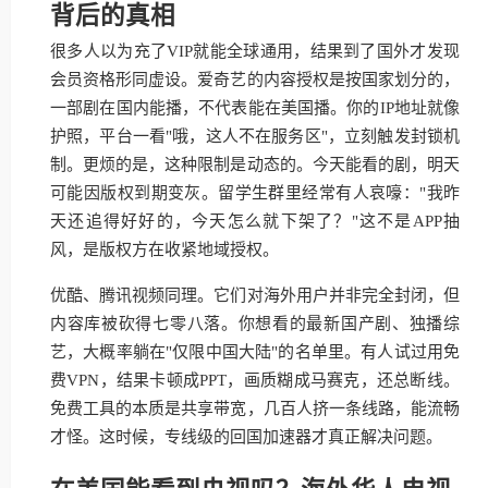
背后的真相
很多人以为充了VIP就能全球通用，结果到了国外才发现
会员资格形同虚设。爱奇艺的内容授权是按国家划分的，
一部剧在国内能播，不代表能在美国播。你的IP地址就像
护照，平台一看"哦，这人不在服务区"，立刻触发封锁机
制。更烦的是，这种限制是动态的。今天能看的剧，明天
可能因版权到期变灰。留学生群里经常有人哀嚎："我昨
天还追得好好的，今天怎么就下架了？"这不是APP抽
风，是版权方在收紧地域授权。
优酷、腾讯视频同理。它们对海外用户并非完全封闭，但
内容库被砍得七零八落。你想看的最新国产剧、独播综
艺，大概率躺在"仅限中国大陆"的名单里。有人试过用免
费VPN，结果卡顿成PPT，画质糊成马赛克，还总断线。
免费工具的本质是共享带宽，几百人挤一条线路，能流畅
才怪。这时候，专线级的回国加速器才真正解决问题。