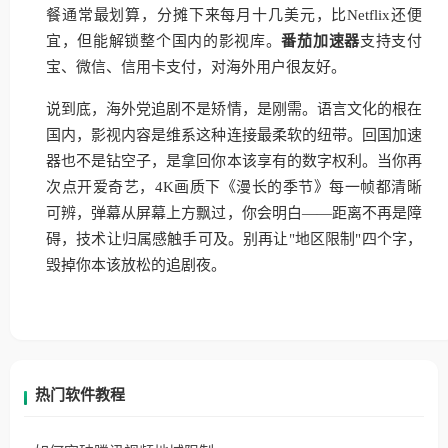
餐通常最划算，分摊下来每月十几美元，比Netflix还便
宜，但能解锁整个国内的影视库。
番茄加速器
支持支付
宝、微信、信用卡支付，对海外用户很友好。
说到底，海外党追剧不是矫情，是刚需。语言文化的根在
国内，影视内容是维系这种连接最柔软的纽带。回国加速
器也不是钻空子，是拿回你本该享有的数字权利。当你再
次点开爱奇艺，4K画质下《漫长的季节》每一帧都清晰
可辨，弹幕从屏幕上方飘过，你会明白——距离不再是障
碍，技术让归属感触手可及。别再让"地区限制"四个字，
毁掉你本该放松的追剧夜。
热门软件教程