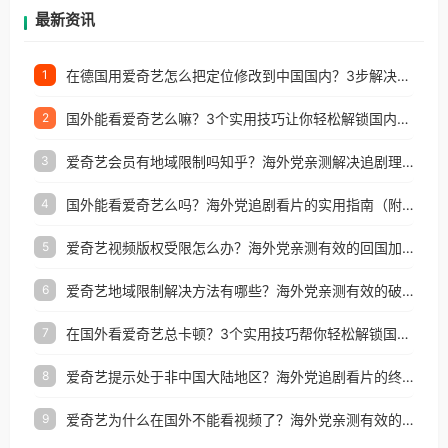
再因地区和版权限制所困扰。
最新资讯
在德国用爱奇艺怎么把定位修改到中国国内？3步解决+2个实用场景分享
1
国外能看爱奇艺么嘛？3个实用技巧让你轻松解锁国内影视（附越南华数TV定位修改+网易云海外收费解析）
2
爱奇艺会员有地域限制吗知乎？海外党亲测解决追剧理财双难题的加速器攻略
3
国外能看爱奇艺么吗？海外党追剧看片的实用指南（附避坑技巧）
4
爱奇艺视频版权受限怎么办？海外党亲测有效的回国加速器选择指南
5
爱奇艺地域限制解决方法有哪些？海外党亲测有效的破界指南
6
在国外看爱奇艺总卡顿？3个实用技巧帮你轻松解锁国内影音与生活服务
7
爱奇艺提示处于非中国大陆地区？海外党追剧看片的终极解决方案来了
8
爱奇艺为什么在国外不能看视频了？海外党亲测有效的回国加速方案来了
9