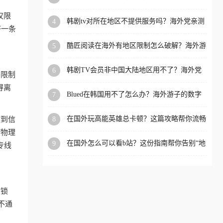
洲等国家和地区工作、留
仅限
韩剧tv对所在地区不提供服务吗？海外党亲测
4
学、定居等，都可以使用，
挤一条
有效的回国加速解决方案
不再因地区和版权限制所困
酷匠阅读在海外有地区限制怎么破解？海外游
5
扰。
子的内容归乡路
韩剧TV会员非中国大陆地区用不了？海外党
6
格限制
看国内内容的加速器选择指南
得离
Blued在韩国用不了怎么办？海外游子的数字
7
乡愁与解决方案
在国外玩高能英雄总卡顿？这篇攻略帮你流畅
8
放到信
上分+解锁国内影音自由
何物理
在国外怎么可以看b站？这份指南帮你告别“地
9
专线
区限制”的烦恼
被锁
不通