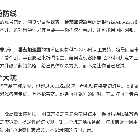
道防线
的账号密码、浏览记录像裸奔。
番茄加速器
用的是银行级AES-256
不开。这对留学生尤其重要——你不仅在看剧，还可能用国内网银
非所问。
番茄加速器
的技术团队提供7×24小时人工支持，凌晨四点
了看个剧，半夜爬起来折腾设置，结果发现客服要北京时间九点才
方升级了封锁策略，给出具体解决方案，而不是让你自己瞎试。
个大坑
些产品宣称无限，但超过50GB就限速，看视频直接变幻灯片。真正
游戏各有专线，互不抢带宽。你追《狂飙》的同时，室友打《王者
，晚高峰集体瘫痪。测试方法是看是否提供试用，连接后连续播放
是虚拟IP，稳定性经过实测。第三个坑是隐私条款。注册前读一遍用
品会明确承诺零日志政策，不记录你的访问记录。