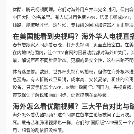
优酷、腾讯视频同理。它们对海外用户并非完全封闭，但内容
中国大陆"的名单里。有人试过用免费VPN，结果卡顿成PP
线路，能流畅才怪。这时候，专线级的回国加速器才真正解决
在美国能看到央视吗？海外华人电视直
春节想跟家人同步看春晚，打开央视网，页面直接空白。在美
在内地IP范围内，连CCTV官网的回看功能都对海外IP关
谱，解说声画不同步是常态。更糟的是安全性，这些来路不明
体育迷更惨。欧冠、世界杯央视有转播权，但你在海外根本进
息孤岛。有人折腾过卫星锅，成本高、安装复杂，租住的公寓
设备，只要手机装个APP，IP地址瞬间"飞"回国内，央视
带宽保证了解说和画面同步，延迟控制在毫秒级。
海外怎么看优酷视频？三大平台对比与
海外怎么看优酷视频？这个问题在留学生论坛被问了上万次。
死。爱奇艺和腾讯视频也一样，它们的"国际版"APP是另一
用，想看的剧依旧没权限。