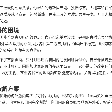
库被砍得七零八落。你想看的最新国产剧、独播综艺，大概率躺在"
T，画质糊成马赛克，还总断线。免费工具的本质是共享带宽，几百人
问题。
播的困境
国能看到央视吗？答案是：官方渠道基本没戏。央视的直播信号严
门。海外华人常用的办法是找各种第三方直播源，但画质不稳定，延迟高
的链接可能藏有恶意代码。
不了直播页面。只能眼巴巴看着国内朋友圈刷屏讨论，自己像被流
还不让打孔。回国加速器的价值在这里凸显——它不需要你改变任
直播、地方卫视、甚至各省市的地面频道都能流畅观看。关键是稳定性，
破解方案
优酷的海外版内容少得可怜，独播的《这就是街舞》《圆桌派》全
个产品，内容库和国内完全割裂。你国内的会员账号登录海外版，权益