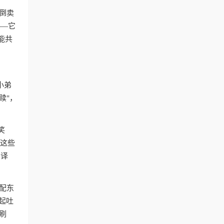
倒卖
——它
能共
小弟
赎"，
笑
。这些
翻译
配东
起吐
刷