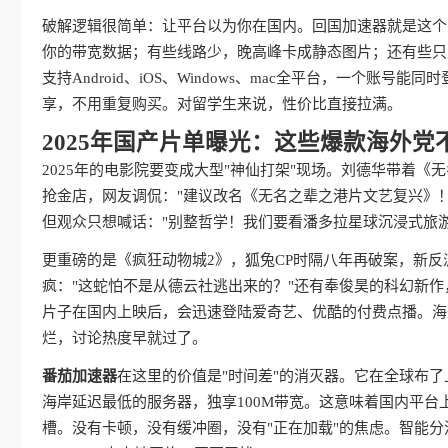
破解逻辑很简单：让平台以为你在国内。回国加速器就是这个
你的带宽数据；有些线路少，晚高峰卡成静态图片；还有些只
支持Android、iOS、Windows、mac全平台，一个
享，不用重复购买。对留学生来说，性价比直接拉满。
2025年国产片单曝光：这些爆款海外党
2025年的电影院要变成大型"神仙打架"现场。刘德华带着
抢金店，网友调侃："建议改名《无名之辈之港片文艺复兴》！
但观众只想喊话："别整哲学！我们要看潘多拉星球沉浸式旅游vl
更重磅的是《疯狂动物城2》，狐兔CP时隔八年再破案，新反派
疯："这蛇怕不是从德云社逃出来的？"还有奉俊昊的科幻新作
片子在国内上映后，会迅速登陆爱奇艺、优酷的付费点播。海
烂，讨论热度早就过了。
番茄加速器
在这里的价值是"时间差"的消灭器。它在全球布
海岸延迟最低的服务器，独享100M带宽。这意味着国内平台
槽。没有卡顿，没有缓冲圈，没有"正在加载"的焦虑。智能