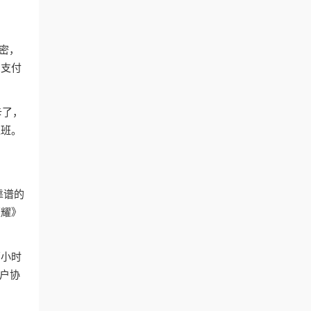
加密，
、支付
卡了，
上班。
靠谱的
荣耀》
两小时
户协