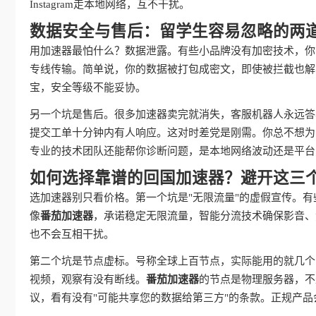
Instagram走本地网络，互不干扰。
数据安全与售后：留学生容易忽略的两
用加速器最怕什么？数据泄露。有些小品牌没有加密技术，你
专线传输。简单说，你的数据被打包成密文，即使被拦截也解
宝，安全等级不能妥协。
另一个坑是售后。很多加速器卖完就消失，客服机器人永远答
提交工单十分钟内有人响应。这对时差党是刚需。你总不想为
专业的技术团队还能帮你诊断问题，是本地网络波动还是平台
如何选择靠谱的回国加速器？避开这三
选加速器别只看价格。第一个坑是"无限流量"的虚假宣传。有
像
番茄加速器
，承诺稳定无限流量，智能分流技术确保影音、
也不会互相干扰。
第二个坑是节点虚标。号称全球上百节点，实际能用的就几个
视频，观察有没有断线。
番茄加速器
的节点是物理服务器，不
议，看有没有"可能共享您的数据给第三方"的条款。正规产