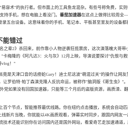
"易容术"的执行者。但市面上的工具鱼龙混杂。有些号称免费，实则
支持手机，想在电脑上看没门。
番茄加速器
在这点上做得比较周全
账号能同时登录五台设备。这意味着你的手机、笔记本、平板甚至室友的设备都
不能错过
《无名之辈2》杀回来，前作靠小人物逆袭狂揽票房，这次演落魄大哥带
"卡梅隆的《阿凡达3：火与灰》12月上映，导演说要探讨"仇恨与救
og！"
竟是天津口音的话痨蛇Gary！迪士尼这波"萌混过关"的操作让网友
，让罗伯特·帕丁森演克隆人反抗命运，被称作"脑洞版《寄生虫》"
外党如果没有回国加速器，只能等三个月后的盗版资源，画质渣、
了上百个节点，智能推荐最优线路。你在纽约点击播放，系统会自动匹
上线新片当晚，你就能以4K画质观看，弹幕实时同步，跟国内网友一
分流技术还能识别你在访问国内还是国外网站，看爱奇艺走加速通道，