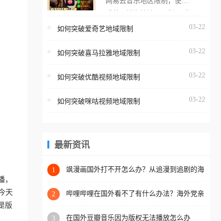
网易云音乐地区限制，使用
海外用户如香港、澳门、台
番茄取消海外地区限制。 当
湾、美国、加拿大、澳大利
在海外打开网易云音乐，却
03-22
如何突破爱奇艺地域限制
亚、欧洲等国家和地区时，
突然弹出“由于版权限制，您
腾讯视频也会像其他音乐平
03-22
所在的地区无法播放”的提示
如何突破喜马拉雅地域限制
台一样，出现地区及版权限
语。 海外用户如香港、澳
制问题，且仅能在中国大陆
03-22
如何突破优酷视频地域限制
门、台湾、美国、加拿大、
地区播放。 遇到这个问题的
澳大利亚、欧洲等国家和地
朋友们，使用番茄回国加速
03-22
如何突破咪咕视频地域限制
区时，网易云音乐也会像其
器，即可解决「海外用户收
他音乐平台一样，出现地区
听腾讯视频地区版权限制」
及版权限制问题，且仅能在
的问题，无论人在香港、澳
中国大陆地区播放。 遇到这
最新资讯
门、台湾、美国、加拿大、
个问题的朋友们，使用番茄
澳大利亚、欧洲等国家和地
回国加速器，即可解决「海
飒漫画国外打不开怎么办？从追漫到追剧的海
1
区工作、留学、定居等，都
外网络自由之路
播，
外用户收听网易云音乐地区
可以使用，不再因地区和版
今天
版权限制」的问题，无论人
哔哩哔哩在国外看不了有什么办法？海外党亲
2
权限制所困扰。
测有效的回国加速解决方案
是版
在香港、澳门、台湾、美
在国外豆瓣音乐因为版权无法播放怎么办
3
国、加拿大、澳大利亚、欧