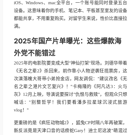
iOS、Windows、mac全平台，一个账号能同时登录五台
设备。这意味着你的手机、笔记本、平板甚至室友的设备
都能共享，不用重复购买。对留学生来说，性价比直接拉
满。
2025年国产片单曝光：这些爆款海
外党不能错过
2025年的电影院要变成大型"神仙打架"现场。刘德华带着
《无名之辈2》杀回来，前作靠小人物逆袭狂揽票房，这
次演落魄大哥带小弟抢金店，网友调侃："建议改名《无
名之辈之港片文艺复兴》！"卡梅隆的《阿凡达3：火与
灰》12月上映，导演说要探讨"仇恨与救赎"，但观众只想
喊话："别整哲学！我们要看潘多拉星球沉浸式旅游
vlog！"
更重磅的是《疯狂动物城2》，狐兔CP时隔八年再破案，
新反派竟是天津口音的话痨蛇Gary！迪士尼这波"萌混过