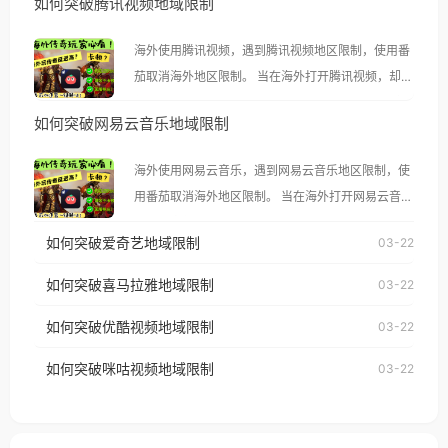
如何突破腾讯视频地域限制
海外使用腾讯视频，遇到腾讯视频地区限制，使用番
茄取消海外地区限制。 当在海外打开腾讯视频，却突
然弹出“由于版权限制，您所在的地区无法播放”的提
如何突破网易云音乐地域限制
示语。 海外用户如香港、澳门、台湾、美国、加拿
大、澳大利亚、欧洲等国家和地区时，腾讯视频也会
海外使用网易云音乐，遇到网易云音乐地区限制，使
像其他音乐平台一样，出现地区及版权限制问题，且
用番茄取消海外地区限制。 当在海外打开网易云音
仅能在中国大陆地区播放。 遇到这个问题的朋友们，
乐，却突然弹出“由于版权限制，您所在的地区无法
使用番茄回国加速器，即可解决「海外用户收听腾讯
如何突破爱奇艺地域限制
03-22
播放”的提示语。 海外用户如香港、澳门、台湾、美
视频地区版权限制」的问题，无论人在香港、澳门、
国、加拿大、澳大利亚、欧洲等国家和地区时，网易
如何突破喜马拉雅地域限制
03-22
台湾、美国、加拿大、澳大利亚、欧洲等国家和地区
云音乐也会像其他音乐平台一样，出现地区及版权限
工作、留学、定居等，都可以使用，不再因地区和版
如何突破优酷视频地域限制
03-22
制问题，且仅能在中国大陆地区播放。 遇到这个问题
权限制所困扰。
的朋友们，使用番茄回国加速器，即可解决「海外用
如何突破咪咕视频地域限制
03-22
户收听网易云音乐地区版权限制」的问题，无论人在
香港、澳门、台湾、美国、加拿大、澳大利亚、欧洲
等国家和地区工作、留学、定居等，都可以使用，不