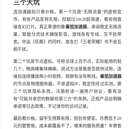
三个大坑
选加速器别只看价格。第一个坑是"无限流量"的虚假宣
传。有些产品宣称无限，但超过50GB就限速，看视频直
接变幻灯片。真正靠谱的像
番茄加速器
，承诺稳定无限流
量，智能分流技术确保影音、游戏各有专线，互不抢带
宽。你追《狂飙》的同时，室友打《王者荣耀》也不会互
相干扰。
第二个坑是节点虚标。号称全球上百节点，实际能用的就
几个，晚高峰集体瘫痪。测试方法是看是否提供试用，连
接后连续播放两小时视频，观察有没有断线。
番茄加速器
的节点是物理服务器，不是虚拟IP，稳定性经过实测。第
三个坑是隐私条款。注册前读一遍用户协议，看有没
有"可能共享您的数据给第三方"的条款。正规产品会明确
承诺零日志政策，不记录你的访问记录。
最后看价格。留学生预算有限，但别贪便宜。月费低于20
元的要警惕，成本都覆盖不了，哪来的服务质量？年费套