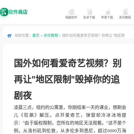
软件商店
电脑软件
安卓下载
苹果下载
资讯教程
当前位置：
首页
>
资讯教程
> 国外如何看爱奇艺视频？别再让"地区限
制"毁掉你的追剧夜
国外如何看爱奇艺视频？别
再让"地区限制"毁掉你的追
剧夜
凌晨三点，纽约的公寓里，你刚结束一天的课业，想刷会
儿《狂飙》解压。点开爱奇艺，弹窗却冷冰冰地提
示："由于版权限制，您所在的地区无法观看。"这不是个
例。从洛杉矶到伦敦，从多伦多到悉尼，超过6000万海