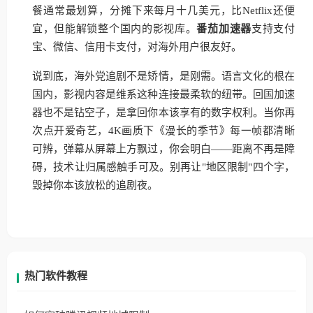
餐通常最划算，分摊下来每月十几美元，比Netflix还便
宜，但能解锁整个国内的影视库。
番茄加速器
支持支付
宝、微信、信用卡支付，对海外用户很友好。
说到底，海外党追剧不是矫情，是刚需。语言文化的根在
国内，影视内容是维系这种连接最柔软的纽带。回国加速
器也不是钻空子，是拿回你本该享有的数字权利。当你再
次点开爱奇艺，4K画质下《漫长的季节》每一帧都清晰
可辨，弹幕从屏幕上方飘过，你会明白——距离不再是障
碍，技术让归属感触手可及。别再让"地区限制"四个字，
毁掉你本该放松的追剧夜。
热门软件教程