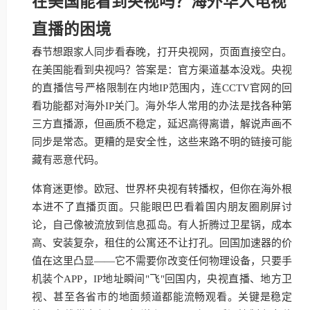
在美国能看到央视吗？海外华人电视
直播的困境
春节想跟家人同步看春晚，打开央视网，页面直接空白。
在美国能看到央视吗？答案是：官方渠道基本没戏。央视
的直播信号严格限制在内地IP范围内，连CCTV官网的回
看功能都对海外IP关门。海外华人常用的办法是找各种第
三方直播源，但画质不稳定，延迟高得离谱，解说声画不
同步是常态。更糟的是安全性，这些来路不明的链接可能
藏有恶意代码。
体育迷更惨。欧冠、世界杯央视有转播权，但你在海外根
本进不了直播页面。只能眼巴巴看着国内朋友圈刷屏讨
论，自己像被流放到信息孤岛。有人折腾过卫星锅，成本
高、安装复杂，租住的公寓还不让打孔。回国加速器的价
值在这里凸显——它不需要你改变任何物理设备，只要手
机装个APP，IP地址瞬间"飞"回国内，央视直播、地方卫
视、甚至各省市的地面频道都能流畅观看。关键是稳定