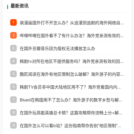
再因地区和版权限制所困扰。
最新资讯
飒漫画国外打不开怎么办？从追漫到追剧的海外网络自由之路
1
哔哩哔哩在国外看不了有什么办法？海外党亲测有效的回国加速解决方案
2
在国外豆瓣音乐因为版权无法播放怎么办
3
韩剧tv对所在地区不提供服务吗？海外党亲测有效的回国加速解决方案
4
酷匠阅读在海外有地区限制怎么破解？海外游子的内容归乡路
5
韩剧TV会员非中国大陆地区用不了？海外党看国内内容的加速器选择指南
6
Blued在韩国用不了怎么办？海外游子的数字乡愁与解决方案
7
在国外玩高能英雄总卡顿？这篇攻略帮你流畅上分+解锁国内影音自由
8
在国外怎么可以看b站？这份指南帮你告别“地区限制”的烦恼
9