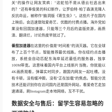
关"的操作让网友笑疯："这蛇怕不是从德云社逃出来
的？"还有奉俊昊的科幻新作，让罗伯特·帕丁森演克隆人
反抗命运，被称作"脑洞版《寄生虫》"。这些片子在国内
上映后，会迅速登陆爱奇艺、优酷的付费点播。海外党如
果没有回国加速器，只能等三个月后的盗版资源，画质
渣、翻译烂，讨论热度早就过了。
番茄加速器
在这里的价值是"时间差"的消灭器。它在全球
布了上百个节点，智能推荐最优线路。你在纽约点击播
放，系统会自动匹配东海岸延迟最低的服务器，独享
100M带宽。这意味着国内平台上线新片当晚，你就能以
4K画质观看，弹幕实时同步，跟国内网友一起吐槽。没
有卡顿，没有缓冲圈，没有"正在加载"的焦虑。智能分流
技术还能识别你在访问国内还是国外网站，看爱奇艺走加
速通道，刷Instagram走本地网络，互不干扰。
数据安全与售后：留学生容易忽略的