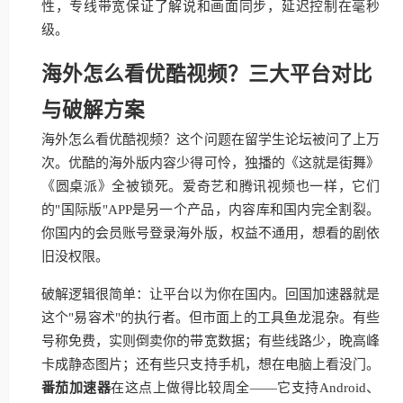
性，专线带宽保证了解说和画面同步，延迟控制在毫秒
级。
海外怎么看优酷视频？三大平台对比
与破解方案
海外怎么看优酷视频？这个问题在留学生论坛被问了上万
次。优酷的海外版内容少得可怜，独播的《这就是街舞》
《圆桌派》全被锁死。爱奇艺和腾讯视频也一样，它们
的"国际版"APP是另一个产品，内容库和国内完全割裂。
你国内的会员账号登录海外版，权益不通用，想看的剧依
旧没权限。
破解逻辑很简单：让平台以为你在国内。回国加速器就是
这个"易容术"的执行者。但市面上的工具鱼龙混杂。有些
号称免费，实则倒卖你的带宽数据；有些线路少，晚高峰
卡成静态图片；还有些只支持手机，想在电脑上看没门。
番茄加速器
在这点上做得比较周全——它支持Android、