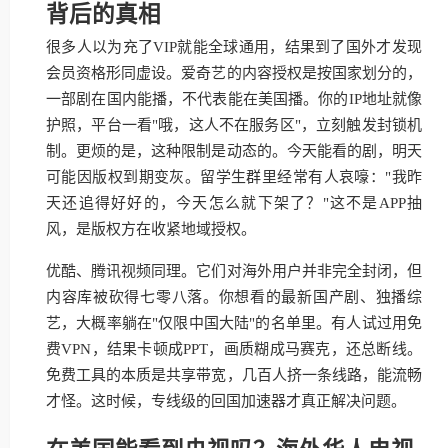
背后的真相
很多人以为充了VIP就能全球通用，结果到了国外才发现
会员资格形同虚设。爱奇艺的内容授权是按国家划分的，
一部剧在国内能播，不代表能在美国播。你的IP地址就像
护照，平台一看"哦，这人不在服务区"，立刻触发封锁机
制。更烦的是，这种限制是动态的。今天能看的剧，明天
可能因版权到期变灰。留学生群里经常有人哀嚎："我昨
天还追得好好的，今天怎么就下架了？"这不是APP抽
风，是版权方在收紧地域授权。
优酷、腾讯视频同理。它们对海外用户并非完全封闭，但
内容库被砍得七零八落。你想看的最新国产剧、独播综
艺，大概率躺在"仅限中国大陆"的名单里。有人试过用免
费VPN，结果卡顿成PPT，画质糊成马赛克，还总断线。
免费工具的本质是共享带宽，几百人挤一条线路，能流畅
才怪。这时候，专线级的回国加速器才真正解决问题。