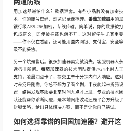
两道防线
用加速器最怕什么？数据泄露。有些小品牌没有加密技
术，你的账号密码、浏览记录像裸奔。
番茄加速器
用的是
银行级AES-256加密，专线传输。简单说，你的数据被打
包成密文，即使被拦截也解不开。这对留学生尤其重要
——你不仅在看剧，还可能用国内网银、支付宝，安全等
级不能妥协。
另一个坑是售后。很多加速器卖完就消失，客服机器人永
远答非所问。
番茄加速器
的技术团队提供7×24小时人工
支持，凌晨四点卡了，提交工单十分钟内有人响应。这对
时差党是刚需。你总不想为了看个剧，半夜爬起来折腾设
置，结果发现客服要北京时间九点才上班。专业的技术团
队还能帮你诊断问题，是本地网络波动还是平台方升级了
封锁策略，给出具体解决方案，而不是让你自己瞎试。
如何选择靠谱的回国加速器？避开这