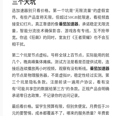
三个大坑
选加速器别只看价格。第一个坑是"无限流量"的虚假宣
传。有些产品宣称无限，但超过50GB就限速，看视频直
接变幻灯片。真正靠谱的像
番茄加速器
，承诺稳定无限流
量，智能分流技术确保影音、游戏各有专线，互不抢带
宽。你追《狂飙》的同时，室友打《王者荣耀》也不会互
相干扰。
第二个坑是节点虚标。号称全球上百节点，实际能用的就
几个，晚高峰集体瘫痪。测试方法是看是否提供试用，连
接后连续播放两小时视频，观察有没有断线。
番茄加速器
的节点是物理服务器，不是虚拟IP，稳定性经过实测。第
三个坑是隐私条款。注册前读一遍用户协议，看有没
有"可能共享您的数据给第三方"的条款。正规产品会明确
承诺零日志政策，不记录你的访问记录。
最后看价格。留学生预算有限，但别贪便宜。月费低于20
元的要警惕，成本都覆盖不了，哪来的服务质量？年费套