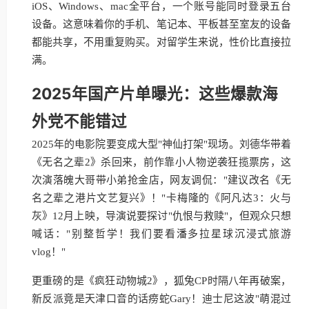
iOS、Windows、mac全平台，一个账号能同时登录五台
设备。这意味着你的手机、笔记本、平板甚至室友的设备
都能共享，不用重复购买。对留学生来说，性价比直接拉
满。
2025年国产片单曝光：这些爆款海
外党不能错过
2025年的电影院要变成大型"神仙打架"现场。刘德华带着
《无名之辈2》杀回来，前作靠小人物逆袭狂揽票房，这
次演落魄大哥带小弟抢金店，网友调侃："建议改名《无
名之辈之港片文艺复兴》！"卡梅隆的《阿凡达3：火与
灰》12月上映，导演说要探讨"仇恨与救赎"，但观众只想
喊话："别整哲学！我们要看潘多拉星球沉浸式旅游
vlog！"
更重磅的是《疯狂动物城2》，狐兔CP时隔八年再破案，
新反派竟是天津口音的话痨蛇Gary！迪士尼这波"萌混过