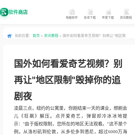
软件商店
电脑软件
安卓下载
苹果下载
资讯教程
当前位置：
首页
>
资讯教程
> 国外如何看爱奇艺视频？别再让"地区限
制"毁掉你的追剧夜
国外如何看爱奇艺视频？别
再让"地区限制"毁掉你的追
剧夜
凌晨三点，纽约的公寓里，你刚结束一天的课业，想刷会
儿《狂飙》解压。点开爱奇艺，弹窗却冷冰冰地提
示："由于版权限制，您所在的地区无法观看。"这不是个
例。从洛杉矶到伦敦，从多伦多到悉尼，超过6000万海