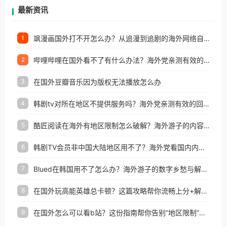
再因地区和版权限制所困扰。
最新资讯
飒漫画国外打不开怎么办？从追漫到追剧的海外网络自由之路
1
哔哩哔哩在国外看不了有什么办法？海外党亲测有效的回国加速解决方案
2
在国外豆瓣音乐因为版权无法播放怎么办
3
韩剧tv对所在地区不提供服务吗？海外党亲测有效的回国加速解决方案
4
酷匠阅读在海外有地区限制怎么破解？海外游子的内容归乡路
5
韩剧TV会员非中国大陆地区用不了？海外党看国内内容的加速器选择指南
6
Blued在韩国用不了怎么办？海外游子的数字乡愁与解决方案
7
在国外玩高能英雄总卡顿？这篇攻略帮你流畅上分+解锁国内影音自由
8
在国外怎么可以看b站？这份指南帮你告别“地区限制”的烦恼
9