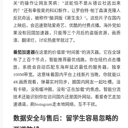
关"的操作让网友笑疯："这蛇怕不是从德云社逃出来
的？"还有奉俊昊的科幻新作，让罗伯特·帕丁森演克隆人
反抗命运，被称作"脑洞版《寄生虫》"。这些片子在国内
上映后，会迅速登陆爱奇艺、优酷的付费点播。海外党如
果没有回国加速器，只能等三个月后的盗版资源，画质
渣、翻译烂，讨论热度早就过了。
番茄加速器
在这里的价值是"时间差"的消灭器。它在全球
布了上百个节点，智能推荐最优线路。你在纽约点击播
放，系统会自动匹配东海岸延迟最低的服务器，独享
100M带宽。这意味着国内平台上线新片当晚，你就能以
4K画质观看，弹幕实时同步，跟国内网友一起吐槽。没
有卡顿，没有缓冲圈，没有"正在加载"的焦虑。智能分流
技术还能识别你在访问国内还是国外网站，看爱奇艺走加
速通道，刷Instagram走本地网络，互不干扰。
数据安全与售后：留学生容易忽略的