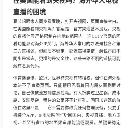
在美国能看到央视吗？海外华人电视
直播的困境
春节想跟家人同步看春晚，打开央视网，页面直接空白。
在美国能看到央视吗？答案是：官方渠道基本没戏。央视
的直播信号严格限制在内地IP范围内，连CCTV官网的回
看功能都对海外IP关门。海外华人常用的办法是找各种第
三方直播源，但画质不稳定，延迟高得离谱，解说声画不
同步是常态。更糟的是安全性，这些来路不明的链接可能
藏有恶意代码。
体育迷更惨。欧冠、世界杯央视有转播权，但你在海外根
本进不了直播页面。只能眼巴巴看着国内朋友圈刷屏讨
论，自己像被流放到信息孤岛。有人折腾过卫星锅，成本
高、安装复杂，租住的公寓还不让打孔。回国加速器的价
值在这里凸显——它不需要你改变任何物理设备，只要手
机装个APP，IP地址瞬间"飞"回国内，央视直播、地方卫
视、甚至各省市的地面频道都能流畅观看。关键是稳定