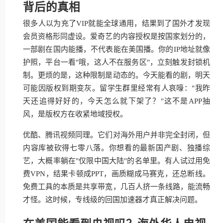
背后的真相
很多人以为充了VIP就能全球通用，结果到了国外才发现
会员资格形同虚设。爱奇艺的内容授权是按国家划分的，
一部剧在国内能播，不代表能在美国播。你的IP地址就像
护照，平台一看"哦，这人不在服务区"，立刻触发封锁机
制。更烦的是，这种限制是动态的。今天能看的剧，明天
可能因版权到期变灰。留学生群里经常有人哀嚎："我昨
天还追得好好的，今天怎么就下架了？"这不是APP抽
风，是版权方在收紧地域授权。
优酷、腾讯视频同理。它们对海外用户并非完全封闭，但
内容库被砍得七零八落。你想看的最新国产剧、独播综
艺，大概率躺在"仅限中国大陆"的名单里。有人试过用免
费VPN，结果卡顿成PPT，画质糊成马赛克，还总断线。
免费工具的本质是共享带宽，几百人挤一条线路，能流畅
才怪。这时候，专线级的回国加速器才真正解决问题。