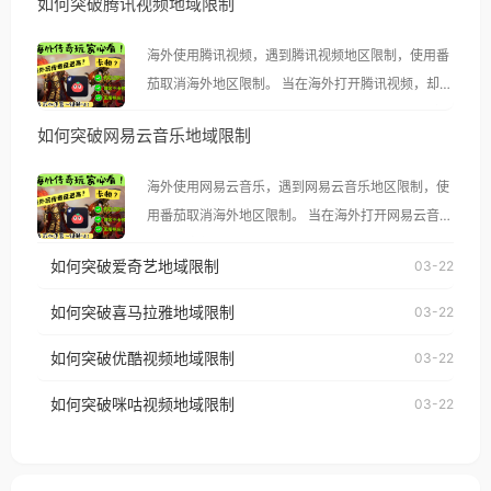
如何突破腾讯视频地域限制
海外使用腾讯视频，遇到腾讯视频地区限制，使用番
茄取消海外地区限制。 当在海外打开腾讯视频，却突
然弹出“由于版权限制，您所在的地区无法播放”的提
如何突破网易云音乐地域限制
示语。 海外用户如香港、澳门、台湾、美国、加拿
大、澳大利亚、欧洲等国家和地区时，腾讯视频也会
海外使用网易云音乐，遇到网易云音乐地区限制，使
像其他音乐平台一样，出现地区及版权限制问题，且
用番茄取消海外地区限制。 当在海外打开网易云音
仅能在中国大陆地区播放。 遇到这个问题的朋友们，
乐，却突然弹出“由于版权限制，您所在的地区无法
使用番茄回国加速器，即可解决「海外用户收听腾讯
如何突破爱奇艺地域限制
03-22
播放”的提示语。 海外用户如香港、澳门、台湾、美
视频地区版权限制」的问题，无论人在香港、澳门、
国、加拿大、澳大利亚、欧洲等国家和地区时，网易
如何突破喜马拉雅地域限制
03-22
台湾、美国、加拿大、澳大利亚、欧洲等国家和地区
云音乐也会像其他音乐平台一样，出现地区及版权限
工作、留学、定居等，都可以使用，不再因地区和版
如何突破优酷视频地域限制
03-22
制问题，且仅能在中国大陆地区播放。 遇到这个问题
权限制所困扰。
的朋友们，使用番茄回国加速器，即可解决「海外用
如何突破咪咕视频地域限制
03-22
户收听网易云音乐地区版权限制」的问题，无论人在
香港、澳门、台湾、美国、加拿大、澳大利亚、欧洲
等国家和地区工作、留学、定居等，都可以使用，不