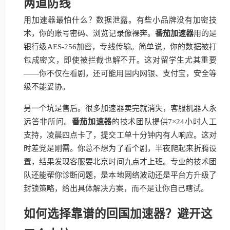
两道防线
用加速器最怕什么？数据泄露。有些小品牌没有加密技
术，你的账号密码、浏览记录像裸奔。
番茄加速器
用的是
银行级AES-256加密，专线传输。简单说，你的数据被打
包成密文，即使被拦截也解不开。这对留学生尤其重要
——你不仅在看剧，还可能用国内网银、支付宝，安全等
级不能妥协。
另一个坑是售后。很多加速器卖完就消失，客服机器人永
远答非所问。
番茄加速器
的技术团队提供7×24小时人工
支持，凌晨四点卡了，提交工单十分钟内有人响应。这对
时差党是刚需。你总不想为了看个剧，半夜爬起来折腾设
置，结果发现客服要北京时间九点才上班。专业的技术团
队还能帮你诊断问题，是本地网络波动还是平台方升级了
封锁策略，给出具体解决方案，而不是让你自己瞎试。
如何选择靠谱的回国加速器？避开这