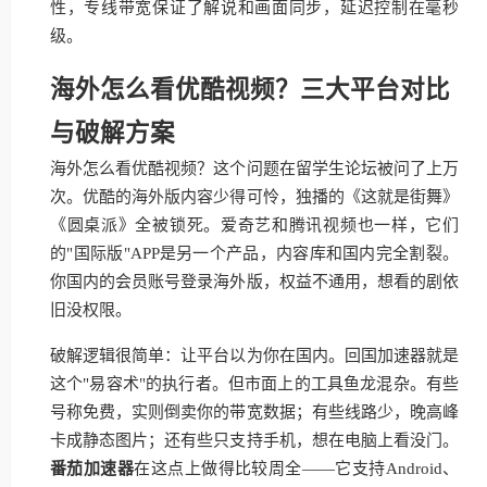
性，专线带宽保证了解说和画面同步，延迟控制在毫秒
级。
海外怎么看优酷视频？三大平台对比
与破解方案
海外怎么看优酷视频？这个问题在留学生论坛被问了上万
次。优酷的海外版内容少得可怜，独播的《这就是街舞》
《圆桌派》全被锁死。爱奇艺和腾讯视频也一样，它们
的"国际版"APP是另一个产品，内容库和国内完全割裂。
你国内的会员账号登录海外版，权益不通用，想看的剧依
旧没权限。
破解逻辑很简单：让平台以为你在国内。回国加速器就是
这个"易容术"的执行者。但市面上的工具鱼龙混杂。有些
号称免费，实则倒卖你的带宽数据；有些线路少，晚高峰
卡成静态图片；还有些只支持手机，想在电脑上看没门。
番茄加速器
在这点上做得比较周全——它支持Android、