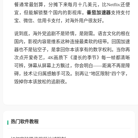
餐通常最划算，分摊下来每月十几美元，比Netflix还便
宜，但能解锁整个国内的影视库。
番茄加速器
支持支付
宝、微信、信用卡支付，对海外用户很友好。
说到底，海外党追剧不是矫情，是刚需。语言文化的根在
国内，影视内容是维系这种连接最柔软的纽带。回国加速
器也不是钻空子，是拿回你本该享有的数字权利。当你再
次点开爱奇艺，4K画质下《漫长的季节》每一帧都清晰
可辨，弹幕从屏幕上方飘过，你会明白——距离不再是障
碍，技术让归属感触手可及。别再让"地区限制"四个字，
毁掉你本该放松的追剧夜。
热门软件教程