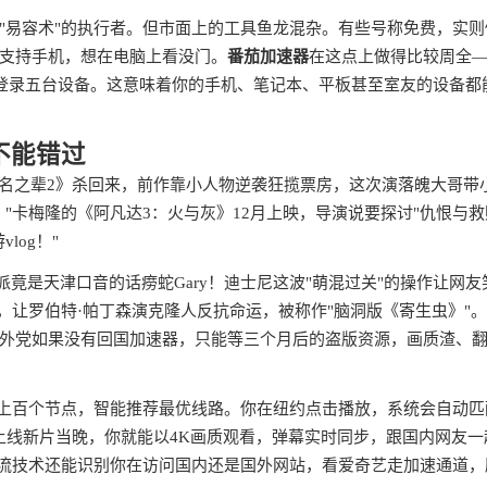
"易容术"的执行者。但市面上的工具鱼龙混杂。有些号称免费，实则
支持手机，想在电脑上看没门。
番茄加速器
在这点上做得比较周全
账号能同时登录五台设备。这意味着你的手机、笔记本、平板甚至室友的设备都
不能错过
《无名之辈2》杀回来，前作靠小人物逆袭狂揽票房，这次演落魄大哥带
"卡梅隆的《阿凡达3：火与灰》12月上映，导演说要探讨"仇恨与救
og！"
竟是天津口音的话痨蛇Gary！迪士尼这波"萌混过关"的操作让网友
，让罗伯特·帕丁森演克隆人反抗命运，被称作"脑洞版《寄生虫》"
外党如果没有回国加速器，只能等三个月后的盗版资源，画质渣、
了上百个节点，智能推荐最优线路。你在纽约点击播放，系统会自动匹
上线新片当晚，你就能以4K画质观看，弹幕实时同步，跟国内网友一
分流技术还能识别你在访问国内还是国外网站，看爱奇艺走加速通道，