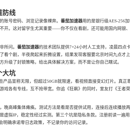
道防线
的账号密码、浏览记录像裸奔。
番茄加速器
用的是银行级AES-256
不开。这对留学生尤其重要——你不仅在看剧，还可能用国内网银
非所问。
番茄加速器
的技术团队提供7×24小时人工支持，凌晨四点
了看个剧，半夜爬起来折腾设置，结果发现客服要北京时间九点才
方升级了封锁策略，给出具体解决方案，而不是让你自己瞎试。
个大坑
些产品宣称无限，但超过50GB就限速，看视频直接变幻灯片。真正
游戏各有专线，互不抢带宽。你追《狂飙》的同时，室友打《王者
，晚高峰集体瘫痪。测试方法是看是否提供试用，连接后连续播放
是虚拟IP，稳定性经过实测。第三个坑是隐私条款。注册前读一遍用
品会明确承诺零日志政策，不记录你的访问记录。