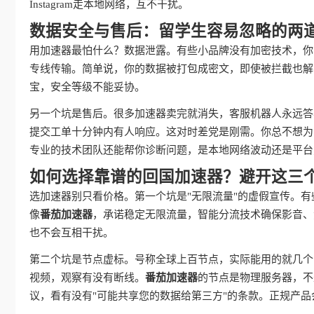
Instagram走本地网络，互不干扰。
数据安全与售后：留学生容易忽略的两
用加速器最怕什么？数据泄露。有些小品牌没有加密技术，你
专线传输。简单说，你的数据被打包成密文，即使被拦截也解
宝，安全等级不能妥协。
另一个坑是售后。很多加速器卖完就消失，客服机器人永远答
提交工单十分钟内有人响应。这对时差党是刚需。你总不想为
专业的技术团队还能帮你诊断问题，是本地网络波动还是平台
如何选择靠谱的回国加速器？避开这三
选加速器别只看价格。第一个坑是"无限流量"的虚假宣传。有
像
番茄加速器
，承诺稳定无限流量，智能分流技术确保影音、
也不会互相干扰。
第二个坑是节点虚标。号称全球上百节点，实际能用的就几个
视频，观察有没有断线。
番茄加速器
的节点是物理服务器，不
议，看有没有"可能共享您的数据给第三方"的条款。正规产