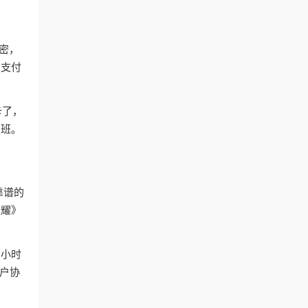
加密，
、支付
卡了，
上班。
靠谱的
荣耀》
两小时
户协