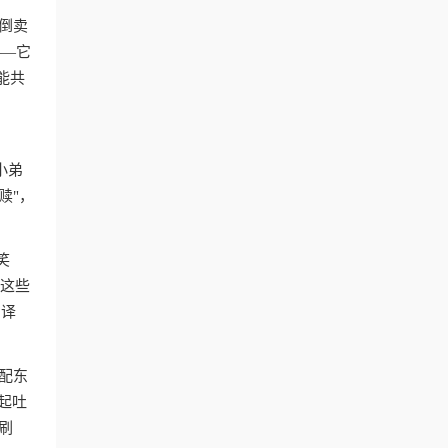
倒卖
——它
能共
小弟
赎"，
笑
。这些
翻译
配东
起吐
刷