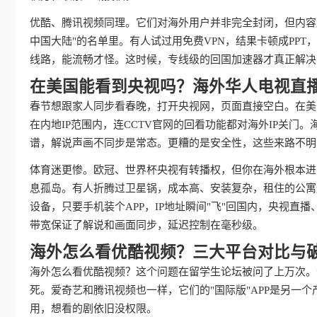
优酷、腾讯视频同理。它们对海外用户并非完全封闭，但内容
中国大陆"的名单里。有人试过用免费VPN，结果卡顿成PP
线路，能流畅才怪。这时候，专线级的回国加速器才真正解决
在美国能看到央视吗？海外华人电视直
春节想跟家人同步看春晚，打开央视网，页面直接空白。在美
在内地IP范围内，连CCTV官网的回看功能都对海外IP关
谱，解说声画不同步是常态。更糟的是安全性，这些来路不明
体育迷更惨。欧冠、世界杯央视有转播权，但你在海外根本进
息孤岛。有人折腾过卫星锅，成本高、安装复杂，租住的公寓
设备，只要手机装个APP，IP地址瞬间"飞"回国内，央视
带宽保证了解说和画面同步，延迟控制在毫秒级。
海外怎么看优酷视频？三大平台对比与
海外怎么看优酷视频？这个问题在留学生论坛被问了上万次。
死。爱奇艺和腾讯视频也一样，它们的"国际版"APP是另一
用，想看的剧依旧没权限。