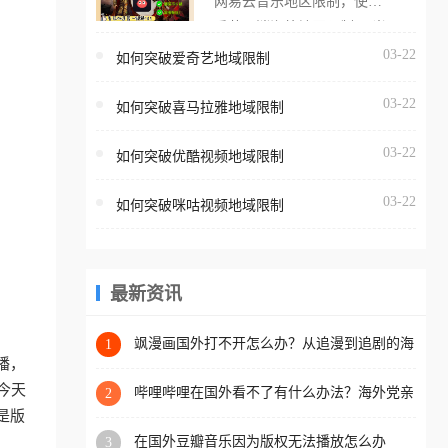
网易云音乐地区限制，使用
海外用户如香港、澳门、台
番茄取消海外地区限制。 当
湾、美国、加拿大、澳大利
在海外打开网易云音乐，却
03-22
如何突破爱奇艺地域限制
亚、欧洲等国家和地区时，
突然弹出“由于版权限制，您
腾讯视频也会像其他音乐平
03-22
所在的地区无法播放”的提示
如何突破喜马拉雅地域限制
台一样，出现地区及版权限
语。 海外用户如香港、澳
制问题，且仅能在中国大陆
03-22
如何突破优酷视频地域限制
门、台湾、美国、加拿大、
地区播放。 遇到这个问题的
澳大利亚、欧洲等国家和地
朋友们，使用番茄回国加速
03-22
如何突破咪咕视频地域限制
区时，网易云音乐也会像其
器，即可解决「海外用户收
他音乐平台一样，出现地区
听腾讯视频地区版权限制」
及版权限制问题，且仅能在
的问题，无论人在香港、澳
中国大陆地区播放。 遇到这
最新资讯
门、台湾、美国、加拿大、
个问题的朋友们，使用番茄
澳大利亚、欧洲等国家和地
回国加速器，即可解决「海
飒漫画国外打不开怎么办？从追漫到追剧的海
1
区工作、留学、定居等，都
外网络自由之路
播，
外用户收听网易云音乐地区
可以使用，不再因地区和版
今天
版权限制」的问题，无论人
哔哩哔哩在国外看不了有什么办法？海外党亲
2
权限制所困扰。
测有效的回国加速解决方案
是版
在香港、澳门、台湾、美
在国外豆瓣音乐因为版权无法播放怎么办
3
国、加拿大、澳大利亚、欧