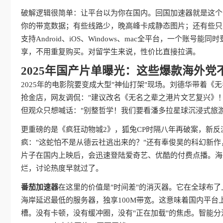
破解逻辑很简单：让平台以为你在国内。回国加速器就是这个
你的带宽数据；有些线路少，晚高峰卡成静态图片；还有些只
支持Android、iOS、Windows、mac全平台，一个
享，不用重复购买。对留学生来说，性价比直接拉满。
2025年国产片单曝光：这些爆款海外党
2025年的电影院要变成大型"神仙打架"现场。刘德华带着
抢金店，网友调侃："建议改名《无名之辈之港片文艺复兴》！
但观众只想喊话："别整哲学！我们要看潘多拉星球沉浸式旅游vl
更重磅的是《疯狂动物城2》，狐兔CP时隔八年再破案，新反派
疯："这蛇怕不是从德云社逃出来的？"还有奉俊昊的科幻新作
片子在国内上映后，会迅速登陆爱奇艺、优酷的付费点播。海
烂，讨论热度早就过了。
番茄加速器
在这里的价值是"时间差"的消灭器。它在全球布
海岸延迟最低的服务器，独享100M带宽。这意味着国内平台
槽。没有卡顿，没有缓冲圈，没有"正在加载"的焦虑。智能