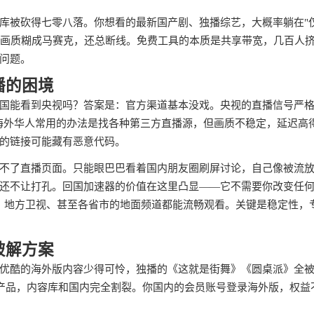
库被砍得七零八落。你想看的最新国产剧、独播综艺，大概率躺在"
T，画质糊成马赛克，还总断线。免费工具的本质是共享带宽，几百人
问题。
播的困境
国能看到央视吗？答案是：官方渠道基本没戏。央视的直播信号严
门。海外华人常用的办法是找各种第三方直播源，但画质不稳定，延迟高
的链接可能藏有恶意代码。
不了直播页面。只能眼巴巴看着国内朋友圈刷屏讨论，自己像被流
还不让打孔。回国加速器的价值在这里凸显——它不需要你改变任
直播、地方卫视、甚至各省市的地面频道都能流畅观看。关键是稳定性，
破解方案
优酷的海外版内容少得可怜，独播的《这就是街舞》《圆桌派》全
个产品，内容库和国内完全割裂。你国内的会员账号登录海外版，权益