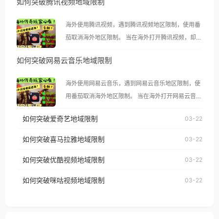
如何突破腾讯视频地域限制
海外使用腾讯视频，遇到腾讯视频地区限制，使用番
茄取消海外地区限制。 当在海外打开腾讯视频，却突
然弹出“由于版权限制，您所在的地区无法播放”的提
如何突破网易云音乐地域限制
示语。 海外用户如香港、澳门、台湾、美国、加拿
大、澳大利亚、欧洲等国家和地区时，腾讯视频也会
海外使用网易云音乐，遇到网易云音乐地区限制，使
像其他音乐平台一样，出现地区及版权限制问题，且
用番茄取消海外地区限制。 当在海外打开网易云音
仅能在中国大陆地区播放。 遇到这个问题的朋友们，
乐，却突然弹出“由于版权限制，您所在的地区无法
使用番茄回国加速器，即可解决「海外用户收听腾讯
如何突破爱奇艺地域限制
03-22
播放”的提示语。 海外用户如香港、澳门、台湾、美
视频地区版权限制」的问题，无论人在香港、澳门、
国、加拿大、澳大利亚、欧洲等国家和地区时，网易
如何突破喜马拉雅地域限制
03-22
台湾、美国、加拿大、澳大利亚、欧洲等国家和地区
云音乐也会像其他音乐平台一样，出现地区及版权限
工作、留学、定居等，都可以使用，不再因地区和版
如何突破优酷视频地域限制
03-22
制问题，且仅能在中国大陆地区播放。 遇到这个问题
权限制所困扰。
的朋友们，使用番茄回国加速器，即可解决「海外用
如何突破咪咕视频地域限制
03-22
户收听网易云音乐地区版权限制」的问题，无论人在
香港、澳门、台湾、美国、加拿大、澳大利亚、欧洲
等国家和地区工作、留学、定居等，都可以使用，不