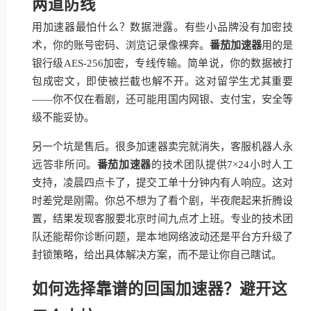
两道防线
用加速器最怕什么？数据泄露。有些小品牌没有加密技
术，你的账号密码、浏览记录像裸奔。
番茄加速器
用的是
银行级AES-256加密，专线传输。简单说，你的数据被打
包成密文，即使被拦截也解不开。这对留学生尤其重要
——你不仅在看剧，还可能用国内网银、支付宝，安全等
级不能妥协。
另一个坑是售后。很多加速器卖完就消失，客服机器人永
远答非所问。
番茄加速器
的技术团队提供7×24小时人工
支持，凌晨四点卡了，提交工单十分钟内有人响应。这对
时差党是刚需。你总不想为了看个剧，半夜爬起来折腾设
置，结果发现客服要北京时间九点才上班。专业的技术团
队还能帮你诊断问题，是本地网络波动还是平台方升级了
封锁策略，给出具体解决方案，而不是让你自己瞎试。
如何选择靠谱的回国加速器？避开这