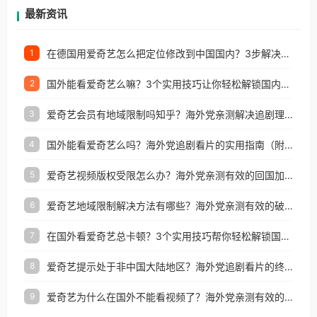
再因地区和版权限制所困扰。
最新资讯
在德国用爱奇艺怎么把定位修改到中国国内？3步解决+2个实用场景分享
1
国外能看爱奇艺么嘛？3个实用技巧让你轻松解锁国内影视（附越南华数TV定位修改+网易云海外收费解析）
2
爱奇艺会员有地域限制吗知乎？海外党亲测解决追剧理财双难题的加速器攻略
3
国外能看爱奇艺么吗？海外党追剧看片的实用指南（附避坑技巧）
4
爱奇艺视频版权受限怎么办？海外党亲测有效的回国加速器选择指南
5
爱奇艺地域限制解决方法有哪些？海外党亲测有效的破界指南
6
在国外看爱奇艺总卡顿？3个实用技巧帮你轻松解锁国内影音与生活服务
7
爱奇艺提示处于非中国大陆地区？海外党追剧看片的终极解决方案来了
8
爱奇艺为什么在国外不能看视频了？海外党亲测有效的回国加速方案来了
9