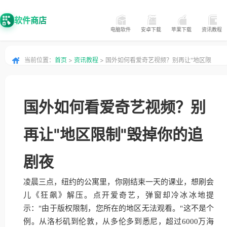
软件商店
电脑软件
安卓下载
苹果下载
资讯教程
当前位置：
首页
>
资讯教程
> 国外如何看爱奇艺视频？别再让"地区限
制"毁掉你的追剧夜
国外如何看爱奇艺视频？别
再让"地区限制"毁掉你的追
剧夜
凌晨三点，纽约的公寓里，你刚结束一天的课业，想刷会
儿《狂飙》解压。点开爱奇艺，弹窗却冷冰冰地提
示："由于版权限制，您所在的地区无法观看。"这不是个
例。从洛杉矶到伦敦，从多伦多到悉尼，超过6000万海