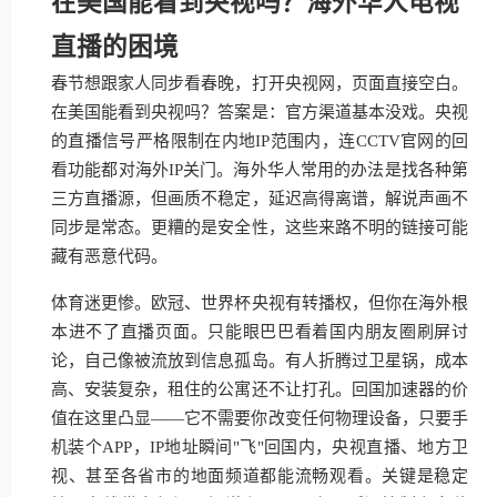
在美国能看到央视吗？海外华人电视
直播的困境
春节想跟家人同步看春晚，打开央视网，页面直接空白。
在美国能看到央视吗？答案是：官方渠道基本没戏。央视
的直播信号严格限制在内地IP范围内，连CCTV官网的回
看功能都对海外IP关门。海外华人常用的办法是找各种第
三方直播源，但画质不稳定，延迟高得离谱，解说声画不
同步是常态。更糟的是安全性，这些来路不明的链接可能
藏有恶意代码。
体育迷更惨。欧冠、世界杯央视有转播权，但你在海外根
本进不了直播页面。只能眼巴巴看着国内朋友圈刷屏讨
论，自己像被流放到信息孤岛。有人折腾过卫星锅，成本
高、安装复杂，租住的公寓还不让打孔。回国加速器的价
值在这里凸显——它不需要你改变任何物理设备，只要手
机装个APP，IP地址瞬间"飞"回国内，央视直播、地方卫
视、甚至各省市的地面频道都能流畅观看。关键是稳定