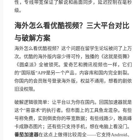
性，专线带宽保证了解说和画面同步，延迟控制在毫秒
级。
海外怎么看优酷视频？三大平台对比
与破解方案
海外怎么看优酷视频？这个问题在留学生论坛被问了上万
次。优酷的海外版内容少得可怜，独播的《这就是街舞》
《圆桌派》全被锁死。爱奇艺和腾讯视频也一样，它们
的"国际版"APP是另一个产品，内容库和国内完全割裂。
你国内的会员账号登录海外版，权益不通用，想看的剧依
旧没权限。
破解逻辑很简单：让平台以为你在国内。回国加速器就是
这个"易容术"的执行者。但市面上的工具鱼龙混杂。有些
号称免费，实则倒卖你的带宽数据；有些线路少，晚高峰
卡成静态图片；还有些只支持手机，想在电脑上看没门。
番茄加速器
在这点上做得比较周全——它支持Android、