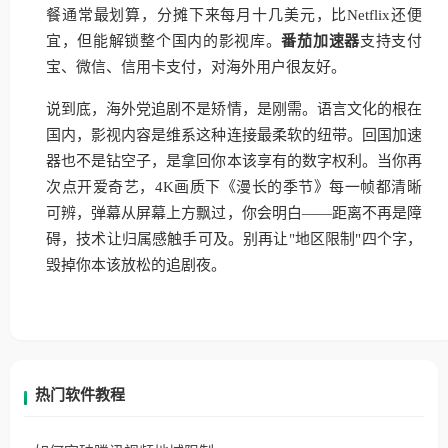
餐通常最划算，分摊下来每月十几美元，比Netflix还便
宜，但能解锁整个国内的影视库。
番茄加速器
支持支付
宝、微信、信用卡支付，对海外用户很友好。
说到底，海外党追剧不是矫情，是刚需。语言文化的根在
国内，影视内容是维系这种连接最柔软的纽带。回国加速
器也不是钻空子，是拿回你本该享有的数字权利。当你再
次点开爱奇艺，4K画质下《漫长的季节》每一帧都清晰
可辨，弹幕从屏幕上方飘过，你会明白——距离不再是障
碍，技术让归属感触手可及。别再让"地区限制"四个字，
毁掉你本该放松的追剧夜。
热门软件教程