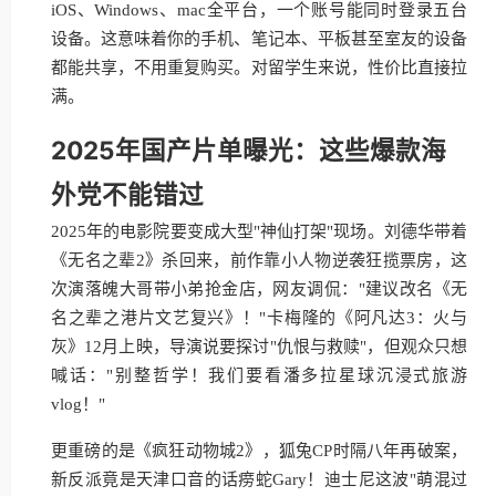
iOS、Windows、mac全平台，一个账号能同时登录五台
设备。这意味着你的手机、笔记本、平板甚至室友的设备
都能共享，不用重复购买。对留学生来说，性价比直接拉
满。
2025年国产片单曝光：这些爆款海
外党不能错过
2025年的电影院要变成大型"神仙打架"现场。刘德华带着
《无名之辈2》杀回来，前作靠小人物逆袭狂揽票房，这
次演落魄大哥带小弟抢金店，网友调侃："建议改名《无
名之辈之港片文艺复兴》！"卡梅隆的《阿凡达3：火与
灰》12月上映，导演说要探讨"仇恨与救赎"，但观众只想
喊话："别整哲学！我们要看潘多拉星球沉浸式旅游
vlog！"
更重磅的是《疯狂动物城2》，狐兔CP时隔八年再破案，
新反派竟是天津口音的话痨蛇Gary！迪士尼这波"萌混过