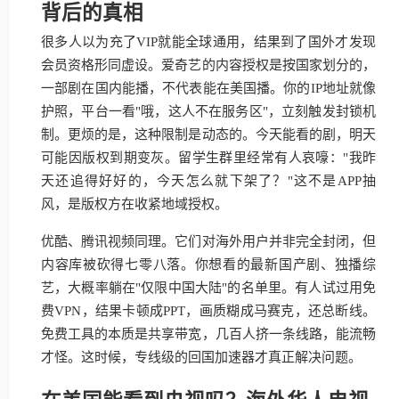
背后的真相
很多人以为充了VIP就能全球通用，结果到了国外才发现
会员资格形同虚设。爱奇艺的内容授权是按国家划分的，
一部剧在国内能播，不代表能在美国播。你的IP地址就像
护照，平台一看"哦，这人不在服务区"，立刻触发封锁机
制。更烦的是，这种限制是动态的。今天能看的剧，明天
可能因版权到期变灰。留学生群里经常有人哀嚎："我昨
天还追得好好的，今天怎么就下架了？"这不是APP抽
风，是版权方在收紧地域授权。
优酷、腾讯视频同理。它们对海外用户并非完全封闭，但
内容库被砍得七零八落。你想看的最新国产剧、独播综
艺，大概率躺在"仅限中国大陆"的名单里。有人试过用免
费VPN，结果卡顿成PPT，画质糊成马赛克，还总断线。
免费工具的本质是共享带宽，几百人挤一条线路，能流畅
才怪。这时候，专线级的回国加速器才真正解决问题。