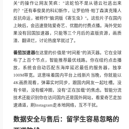
关"的操作让网友笑疯："这蛇怕不是从德云社逃出来
的？"还有奉俊昊的科幻新作，让罗伯特·帕丁森演克隆人
反抗命运，被称作"脑洞版《寄生虫》"。这些片子在国内
上映后，会迅速登陆爱奇艺、优酷的付费点播。海外党如
果没有回国加速器，只能等三个月后的盗版资源，画质
渣、翻译烂，讨论热度早就过了。
番茄加速器
在这里的价值是"时间差"的消灭器。它在全球
布了上百个节点，智能推荐最优线路。你在纽约点击播
放，系统会自动匹配东海岸延迟最低的服务器，独享
100M带宽。这意味着国内平台上线新片当晚，你就能以
4K画质观看，弹幕实时同步，跟国内网友一起吐槽。没
有卡顿，没有缓冲圈，没有"正在加载"的焦虑。智能分流
技术还能识别你在访问国内还是国外网站，看爱奇艺走加
速通道，刷Instagram走本地网络，互不干扰。
数据安全与售后：留学生容易忽略的