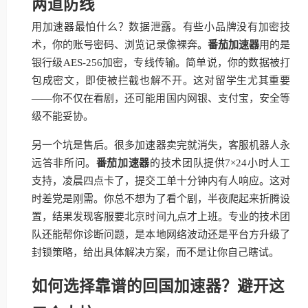
两道防线
用加速器最怕什么？数据泄露。有些小品牌没有加密技
术，你的账号密码、浏览记录像裸奔。
番茄加速器
用的是
银行级AES-256加密，专线传输。简单说，你的数据被打
包成密文，即使被拦截也解不开。这对留学生尤其重要
——你不仅在看剧，还可能用国内网银、支付宝，安全等
级不能妥协。
另一个坑是售后。很多加速器卖完就消失，客服机器人永
远答非所问。
番茄加速器
的技术团队提供7×24小时人工
支持，凌晨四点卡了，提交工单十分钟内有人响应。这对
时差党是刚需。你总不想为了看个剧，半夜爬起来折腾设
置，结果发现客服要北京时间九点才上班。专业的技术团
队还能帮你诊断问题，是本地网络波动还是平台方升级了
封锁策略，给出具体解决方案，而不是让你自己瞎试。
如何选择靠谱的回国加速器？避开这