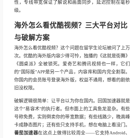
性，专线带宽保证了解说和画面同步，延迟控制在毫秒
级。
海外怎么看优酷视频？三大平台对比
与破解方案
海外怎么看优酷视频？这个问题在留学生论坛被问了上万
次。优酷的海外版内容少得可怜，独播的《这就是街舞》
《圆桌派》全被锁死。爱奇艺和腾讯视频也一样，它们
的"国际版"APP是另一个产品，内容库和国内完全割裂。
你国内的会员账号登录海外版，权益不通用，想看的剧依
旧没权限。
破解逻辑很简单：让平台以为你在国内。回国加速器就是
这个"易容术"的执行者。但市面上的工具鱼龙混杂。有些
号称免费，实则倒卖你的带宽数据；有些线路少，晚高峰
卡成静态图片；还有些只支持手机，想在电脑上看没门。
番茄加速器
在这点上做得比较周全——它支持Android、