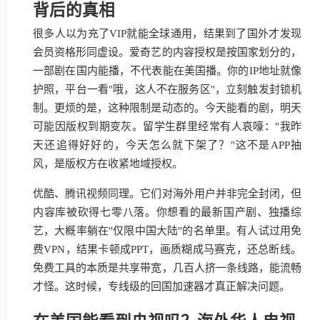
背后的真相
很多人以为充了VIP就能全球通用，结果到了国外才发现
会员资格形同虚设。爱奇艺的内容授权是按国家划分的，
一部剧在国内能播，不代表能在美国播。你的IP地址就像
护照，平台一看"哦，这人不在服务区"，立刻触发封锁机
制。更烦的是，这种限制是动态的。今天能看的剧，明天
可能因版权到期变灰。留学生群里经常有人哀嚎："我昨
天还追得好好的，今天怎么就下架了？"这不是APP抽
风，是版权方在收紧地域授权。
优酷、腾讯视频同理。它们对海外用户并非完全封闭，但
内容库被砍得七零八落。你想看的最新国产剧、独播综
艺，大概率躺在"仅限中国大陆"的名单里。有人试过用免
费VPN，结果卡顿成PPT，画质糊成马赛克，还总断线。
免费工具的本质是共享带宽，几百人挤一条线路，能流畅
才怪。这时候，专线级的回国加速器才真正解决问题。