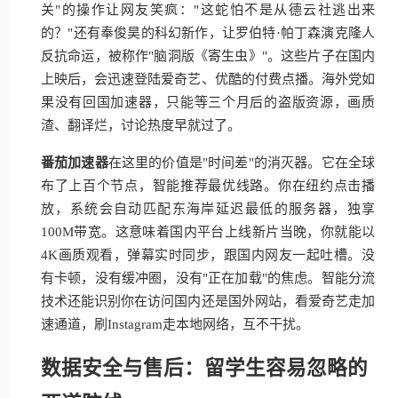
关"的操作让网友笑疯："这蛇怕不是从德云社逃出来
的？"还有奉俊昊的科幻新作，让罗伯特·帕丁森演克隆人
反抗命运，被称作"脑洞版《寄生虫》"。这些片子在国内
上映后，会迅速登陆爱奇艺、优酷的付费点播。海外党如
果没有回国加速器，只能等三个月后的盗版资源，画质
渣、翻译烂，讨论热度早就过了。
番茄加速器
在这里的价值是"时间差"的消灭器。它在全球
布了上百个节点，智能推荐最优线路。你在纽约点击播
放，系统会自动匹配东海岸延迟最低的服务器，独享
100M带宽。这意味着国内平台上线新片当晚，你就能以
4K画质观看，弹幕实时同步，跟国内网友一起吐槽。没
有卡顿，没有缓冲圈，没有"正在加载"的焦虑。智能分流
技术还能识别你在访问国内还是国外网站，看爱奇艺走加
速通道，刷Instagram走本地网络，互不干扰。
数据安全与售后：留学生容易忽略的