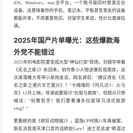
iOS、Windows、mac全平台，一个账号能同时登录五台
设备。这意味着你的手机、笔记本、平板甚至室友的设备
都能共享，不用重复购买。对留学生来说，性价比直接拉
满。
2025年国产片单曝光：这些爆款海
外党不能错过
2025年的电影院要变成大型"神仙打架"现场。刘德华带着
《无名之辈2》杀回来，前作靠小人物逆袭狂揽票房，这
次演落魄大哥带小弟抢金店，网友调侃："建议改名《无
名之辈之港片文艺复兴》！"卡梅隆的《阿凡达3：火与
灰》12月上映，导演说要探讨"仇恨与救赎"，但观众只想
喊话："别整哲学！我们要看潘多拉星球沉浸式旅游
vlog！"
更重磅的是《疯狂动物城2》，狐兔CP时隔八年再破案，
新反派竟是天津口音的话痨蛇Gary！迪士尼这波"萌混过