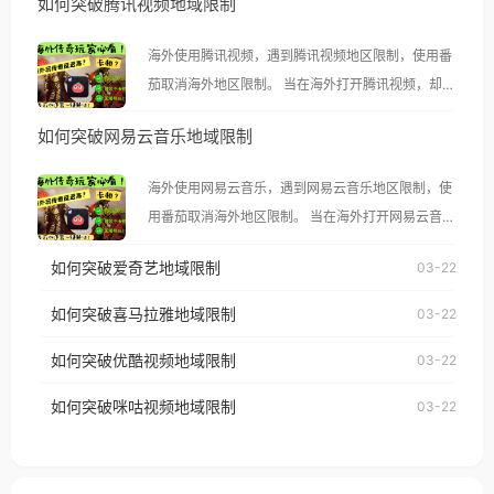
如何突破腾讯视频地域限制
海外使用腾讯视频，遇到腾讯视频地区限制，使用番
茄取消海外地区限制。 当在海外打开腾讯视频，却突
然弹出“由于版权限制，您所在的地区无法播放”的提
如何突破网易云音乐地域限制
示语。 海外用户如香港、澳门、台湾、美国、加拿
大、澳大利亚、欧洲等国家和地区时，腾讯视频也会
海外使用网易云音乐，遇到网易云音乐地区限制，使
像其他音乐平台一样，出现地区及版权限制问题，且
用番茄取消海外地区限制。 当在海外打开网易云音
仅能在中国大陆地区播放。 遇到这个问题的朋友们，
乐，却突然弹出“由于版权限制，您所在的地区无法
使用番茄回国加速器，即可解决「海外用户收听腾讯
如何突破爱奇艺地域限制
03-22
播放”的提示语。 海外用户如香港、澳门、台湾、美
视频地区版权限制」的问题，无论人在香港、澳门、
国、加拿大、澳大利亚、欧洲等国家和地区时，网易
如何突破喜马拉雅地域限制
03-22
台湾、美国、加拿大、澳大利亚、欧洲等国家和地区
云音乐也会像其他音乐平台一样，出现地区及版权限
工作、留学、定居等，都可以使用，不再因地区和版
如何突破优酷视频地域限制
03-22
制问题，且仅能在中国大陆地区播放。 遇到这个问题
权限制所困扰。
的朋友们，使用番茄回国加速器，即可解决「海外用
如何突破咪咕视频地域限制
03-22
户收听网易云音乐地区版权限制」的问题，无论人在
香港、澳门、台湾、美国、加拿大、澳大利亚、欧洲
等国家和地区工作、留学、定居等，都可以使用，不