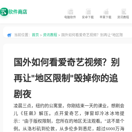
软件商店
电脑软件
安卓下载
苹果下载
资讯教程
当前位置：
首页
>
资讯教程
> 国外如何看爱奇艺视频？别再让"地区限
制"毁掉你的追剧夜
国外如何看爱奇艺视频？别
再让"地区限制"毁掉你的追
剧夜
凌晨三点，纽约的公寓里，你刚结束一天的课业，想刷会
儿《狂飙》解压。点开爱奇艺，弹窗却冷冰冰地提
示："由于版权限制，您所在的地区无法观看。"这不是个
例。从洛杉矶到伦敦，从多伦多到悉尼，超过6000万海