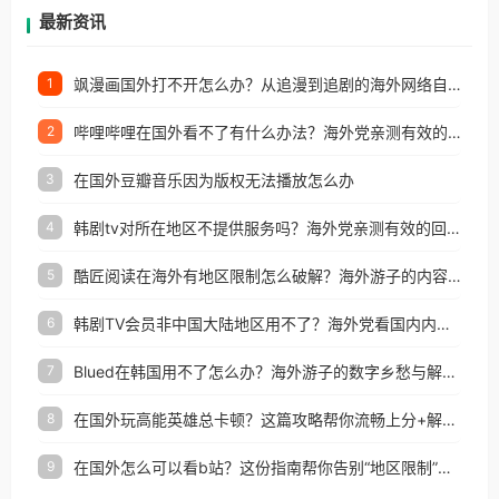
再因地区和版权限制所困扰。
最新资讯
飒漫画国外打不开怎么办？从追漫到追剧的海外网络自由之路
1
哔哩哔哩在国外看不了有什么办法？海外党亲测有效的回国加速解决方案
2
在国外豆瓣音乐因为版权无法播放怎么办
3
韩剧tv对所在地区不提供服务吗？海外党亲测有效的回国加速解决方案
4
酷匠阅读在海外有地区限制怎么破解？海外游子的内容归乡路
5
韩剧TV会员非中国大陆地区用不了？海外党看国内内容的加速器选择指南
6
Blued在韩国用不了怎么办？海外游子的数字乡愁与解决方案
7
在国外玩高能英雄总卡顿？这篇攻略帮你流畅上分+解锁国内影音自由
8
在国外怎么可以看b站？这份指南帮你告别“地区限制”的烦恼
9