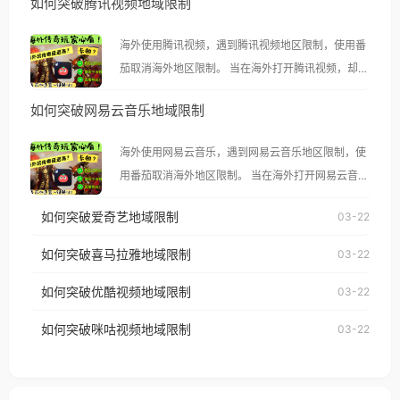
如何突破腾讯视频地域限制
海外使用腾讯视频，遇到腾讯视频地区限制，使用番
茄取消海外地区限制。 当在海外打开腾讯视频，却突
然弹出“由于版权限制，您所在的地区无法播放”的提
如何突破网易云音乐地域限制
示语。 海外用户如香港、澳门、台湾、美国、加拿
大、澳大利亚、欧洲等国家和地区时，腾讯视频也会
海外使用网易云音乐，遇到网易云音乐地区限制，使
像其他音乐平台一样，出现地区及版权限制问题，且
用番茄取消海外地区限制。 当在海外打开网易云音
仅能在中国大陆地区播放。 遇到这个问题的朋友们，
乐，却突然弹出“由于版权限制，您所在的地区无法
使用番茄回国加速器，即可解决「海外用户收听腾讯
如何突破爱奇艺地域限制
03-22
播放”的提示语。 海外用户如香港、澳门、台湾、美
视频地区版权限制」的问题，无论人在香港、澳门、
国、加拿大、澳大利亚、欧洲等国家和地区时，网易
如何突破喜马拉雅地域限制
03-22
台湾、美国、加拿大、澳大利亚、欧洲等国家和地区
云音乐也会像其他音乐平台一样，出现地区及版权限
工作、留学、定居等，都可以使用，不再因地区和版
如何突破优酷视频地域限制
03-22
制问题，且仅能在中国大陆地区播放。 遇到这个问题
权限制所困扰。
的朋友们，使用番茄回国加速器，即可解决「海外用
如何突破咪咕视频地域限制
03-22
户收听网易云音乐地区版权限制」的问题，无论人在
香港、澳门、台湾、美国、加拿大、澳大利亚、欧洲
等国家和地区工作、留学、定居等，都可以使用，不