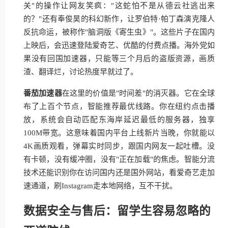
关"的操作让网友笑疯："这蛇怕不是从德云社逃出来
的？"还有奉俊昊的科幻新作，让罗伯特·帕丁森演克隆人
反抗命运，被称作"脑洞版《寄生虫》"。这些片子在国内
上映后，会迅速登陆爱奇艺、优酷的付费点播。海外党如
果没有回国加速器，只能等三个月后的盗版资源，画质
渣、翻译烂，讨论热度早就过了。
番茄加速器
在这里的价值是"时间差"的消灭器。它在全球
布了上百个节点，智能推荐最优线路。你在纽约点击播
放，系统会自动匹配东海岸延迟最低的服务器，独享
100M带宽。这意味着国内平台上线新片当晚，你就能以
4K画质观看，弹幕实时同步，跟国内网友一起吐槽。没
有卡顿，没有缓冲圈，没有"正在加载"的焦虑。智能分流
技术还能识别你在访问国内还是国外网站，看爱奇艺走加
速通道，刷Instagram走本地网络，互不干扰。
数据安全与售后：留学生容易忽略的