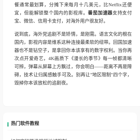
餐通常最划算，分摊下来每月十几美元，比Netflix还便
宜，但能解锁整个国内的影视库。
番茄加速器
支持支付
宝、微信、信用卡支付，对海外用户很友好。
说到底，海外党追剧不是矫情，是刚需。语言文化的根在
国内，影视内容是维系这种连接最柔软的纽带。回国加速
器也不是钻空子，是拿回你本该享有的数字权利。当你再
次点开爱奇艺，4K画质下《漫长的季节》每一帧都清晰
可辨，弹幕从屏幕上方飘过，你会明白——距离不再是障
碍，技术让归属感触手可及。别再让"地区限制"四个字，
毁掉你本该放松的追剧夜。
热门软件教程