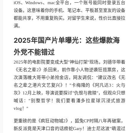
iOS、Windows、mac全平台，一个账号能同时登录五台
设备。这意味着你的手机、笔记本、平板甚至室友的设备
都能共享，不用重复购买。对留学生来说，性价比直接拉
满。
2025年国产片单曝光：这些爆款海
外党不能错过
2025年的电影院要变成大型"神仙打架"现场。刘德华带着
《无名之辈2》杀回来，前作靠小人物逆袭狂揽票房，这
次演落魄大哥带小弟抢金店，网友调侃："建议改名《无
名之辈之港片文艺复兴》！"卡梅隆的《阿凡达3：火与
灰》12月上映，导演说要探讨"仇恨与救赎"，但观众只想
喊话："别整哲学！我们要看潘多拉星球沉浸式旅游
vlog！"
更重磅的是《疯狂动物城2》，狐兔CP时隔八年再破案，
新反派竟是天津口音的话痨蛇Gary！迪士尼这波"萌混过