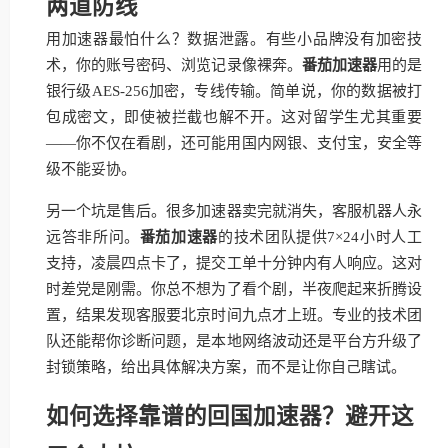
两道防线
用加速器最怕什么？数据泄露。有些小品牌没有加密技
术，你的账号密码、浏览记录像裸奔。
番茄加速器
用的是
银行级AES-256加密，专线传输。简单说，你的数据被打
包成密文，即使被拦截也解不开。这对留学生尤其重要
——你不仅在看剧，还可能用国内网银、支付宝，安全等
级不能妥协。
另一个坑是售后。很多加速器卖完就消失，客服机器人永
远答非所问。
番茄加速器
的技术团队提供7×24小时人工
支持，凌晨四点卡了，提交工单十分钟内有人响应。这对
时差党是刚需。你总不想为了看个剧，半夜爬起来折腾设
置，结果发现客服要北京时间九点才上班。专业的技术团
队还能帮你诊断问题，是本地网络波动还是平台方升级了
封锁策略，给出具体解决方案，而不是让你自己瞎试。
如何选择靠谱的回国加速器？避开这