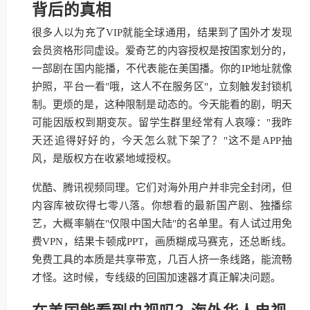
背后的真相
很多人以为充了VIP就能全球通用，结果到了国外才发现
会员资格形同虚设。爱奇艺的内容授权是按国家划分的，
一部剧在国内能播，不代表能在美国播。你的IP地址就像
护照，平台一看"哦，这人不在服务区"，立刻触发封锁机
制。更烦的是，这种限制是动态的。今天能看的剧，明天
可能因版权到期变灰。留学生群里经常有人哀嚎："我昨
天还追得好好的，今天怎么就下架了？"这不是APP抽
风，是版权方在收紧地域授权。
优酷、腾讯视频同理。它们对海外用户并非完全封闭，但
内容库被砍得七零八落。你想看的最新国产剧、独播综
艺，大概率躺在"仅限中国大陆"的名单里。有人试过用免
费VPN，结果卡顿成PPT，画质糊成马赛克，还总断线。
免费工具的本质是共享带宽，几百人挤一条线路，能流畅
才怪。这时候，专线级的回国加速器才真正解决问题。