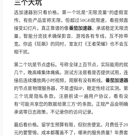
三个大坑
选加速器别只看价格。第一个坑是"无限流量"的虚假宣
传。有些产品宣称无限，但超过50GB就限速，看视频直
接变幻灯片。真正靠谱的像
番茄加速器
，承诺稳定无限流
量，智能分流技术确保影音、游戏各有专线，互不抢带
宽。你追《狂飙》的同时，室友打《王者荣耀》也不会互
相干扰。
第二个坑是节点虚标。号称全球上百节点，实际能用的就
几个，晚高峰集体瘫痪。测试方法是看是否提供试用，连
接后连续播放两小时视频，观察有没有断线。
番茄加速器
的节点是物理服务器，不是虚拟IP，稳定性经过实测。第
三个坑是隐私条款。注册前读一遍用户协议，看有没
有"可能共享您的数据给第三方"的条款。正规产品会明确
承诺零日志政策，不记录你的访问记录。
最后看价格。留学生预算有限，但别贪便宜。月费低于20
元的要警惕，成本都覆盖不了，哪来的服务质量？年费套