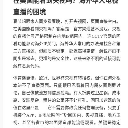
在美国能看到央视吗？海外华人电视
直播的困境
春节想跟家人同步看春晚，打开央视网，页面直接空白。
在美国能看到央视吗？答案是：官方渠道基本没戏。央视
的直播信号严格限制在内地IP范围内，连CCTV官网的回
看功能都对海外IP关门。海外华人常用的办法是找各种第
三方直播源，但画质不稳定，延迟高得离谱，解说声画不
同步是常态。更糟的是安全性，这些来路不明的链接可能
藏有恶意代码。
体育迷更惨。欧冠、世界杯央视有转播权，但你在海外根
本进不了直播页面。只能眼巴巴看着国内朋友圈刷屏讨
论，自己像被流放到信息孤岛。有人折腾过卫星锅，成本
高、安装复杂，租住的公寓还不让打孔。回国加速器的价
值在这里凸显——它不需要你改变任何物理设备，只要手
机装个APP，IP地址瞬间"飞"回国内，央视直播、地方卫
视、甚至各省市的地面频道都能流畅观看。关键是稳定