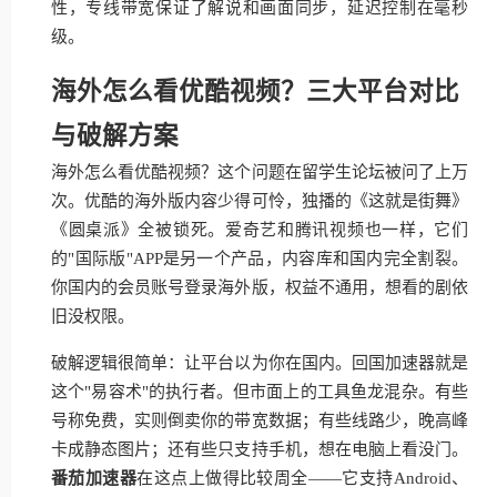
性，专线带宽保证了解说和画面同步，延迟控制在毫秒
级。
海外怎么看优酷视频？三大平台对比
与破解方案
海外怎么看优酷视频？这个问题在留学生论坛被问了上万
次。优酷的海外版内容少得可怜，独播的《这就是街舞》
《圆桌派》全被锁死。爱奇艺和腾讯视频也一样，它们
的"国际版"APP是另一个产品，内容库和国内完全割裂。
你国内的会员账号登录海外版，权益不通用，想看的剧依
旧没权限。
破解逻辑很简单：让平台以为你在国内。回国加速器就是
这个"易容术"的执行者。但市面上的工具鱼龙混杂。有些
号称免费，实则倒卖你的带宽数据；有些线路少，晚高峰
卡成静态图片；还有些只支持手机，想在电脑上看没门。
番茄加速器
在这点上做得比较周全——它支持Android、