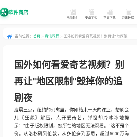
软件商店
电脑软件
安卓下载
苹果下载
资讯教程
当前位置：
首页
>
资讯教程
> 国外如何看爱奇艺视频？别再让"地区限
制"毁掉你的追剧夜
国外如何看爱奇艺视频？别
再让"地区限制"毁掉你的追
剧夜
凌晨三点，纽约的公寓里，你刚结束一天的课业，想刷会
儿《狂飙》解压。点开爱奇艺，弹窗却冷冰冰地提
示："由于版权限制，您所在的地区无法观看。"这不是个
例。从洛杉矶到伦敦，从多伦多到悉尼，超过6000万海