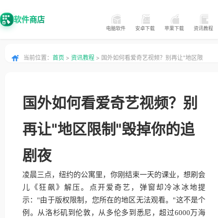
软件商店
电脑软件
安卓下载
苹果下载
资讯教程
当前位置：
首页
>
资讯教程
> 国外如何看爱奇艺视频？别再让"地区限
制"毁掉你的追剧夜
国外如何看爱奇艺视频？别
再让"地区限制"毁掉你的追
剧夜
凌晨三点，纽约的公寓里，你刚结束一天的课业，想刷会
儿《狂飙》解压。点开爱奇艺，弹窗却冷冰冰地提
示："由于版权限制，您所在的地区无法观看。"这不是个
例。从洛杉矶到伦敦，从多伦多到悉尼，超过6000万海