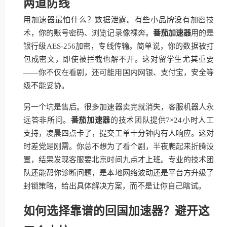
两道防线
用加速器最怕什么？数据泄露。有些小品牌没有加密技
术，你的账号密码、浏览记录像裸奔。
番茄加速器
用的是
银行级AES-256加密，专线传输。简单说，你的数据被打
包成密文，即使被拦截也解不开。这对留学生尤其重要
——你不仅在看剧，还可能用国内网银、支付宝，安全等
级不能妥协。
另一个坑是售后。很多加速器卖完就消失，客服机器人永
远答非所问。
番茄加速器
的技术团队提供7×24小时人工
支持，凌晨四点卡了，提交工单十分钟内有人响应。这对
时差党是刚需。你总不想为了看个剧，半夜爬起来折腾设
置，结果发现客服要北京时间九点才上班。专业的技术团
队还能帮你诊断问题，是本地网络波动还是平台方升级了
封锁策略，给出具体解决方案，而不是让你自己瞎试。
如何选择靠谱的回国加速器？避开这