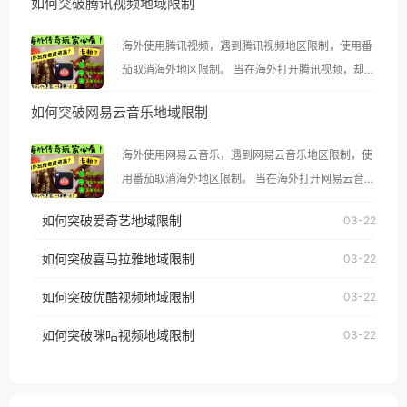
如何突破腾讯视频地域限制
海外使用腾讯视频，遇到腾讯视频地区限制，使用番
茄取消海外地区限制。 当在海外打开腾讯视频，却突
然弹出“由于版权限制，您所在的地区无法播放”的提
如何突破网易云音乐地域限制
示语。 海外用户如香港、澳门、台湾、美国、加拿
大、澳大利亚、欧洲等国家和地区时，腾讯视频也会
海外使用网易云音乐，遇到网易云音乐地区限制，使
像其他音乐平台一样，出现地区及版权限制问题，且
用番茄取消海外地区限制。 当在海外打开网易云音
仅能在中国大陆地区播放。 遇到这个问题的朋友们，
乐，却突然弹出“由于版权限制，您所在的地区无法
使用番茄回国加速器，即可解决「海外用户收听腾讯
如何突破爱奇艺地域限制
03-22
播放”的提示语。 海外用户如香港、澳门、台湾、美
视频地区版权限制」的问题，无论人在香港、澳门、
国、加拿大、澳大利亚、欧洲等国家和地区时，网易
如何突破喜马拉雅地域限制
03-22
台湾、美国、加拿大、澳大利亚、欧洲等国家和地区
云音乐也会像其他音乐平台一样，出现地区及版权限
工作、留学、定居等，都可以使用，不再因地区和版
如何突破优酷视频地域限制
03-22
制问题，且仅能在中国大陆地区播放。 遇到这个问题
权限制所困扰。
的朋友们，使用番茄回国加速器，即可解决「海外用
如何突破咪咕视频地域限制
03-22
户收听网易云音乐地区版权限制」的问题，无论人在
香港、澳门、台湾、美国、加拿大、澳大利亚、欧洲
等国家和地区工作、留学、定居等，都可以使用，不