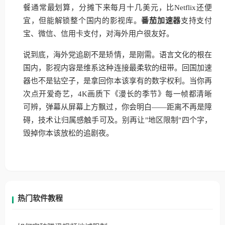
餐通常最划算，分摊下来每月十几美元，比Netflix还便
宜，但能解锁整个国内的影视库。
番茄加速器
支持支付
宝、微信、信用卡支付，对海外用户很友好。
说到底，海外党追剧不是矫情，是刚需。语言文化的根在
国内，影视内容是维系这种连接最柔软的纽带。回国加速
器也不是钻空子，是拿回你本该享有的数字权利。当你再
次点开爱奇艺，4K画质下《漫长的季节》每一帧都清晰
可辨，弹幕从屏幕上方飘过，你会明白——距离不再是障
碍，技术让归属感触手可及。别再让"地区限制"四个字，
毁掉你本该放松的追剧夜。
热门软件教程