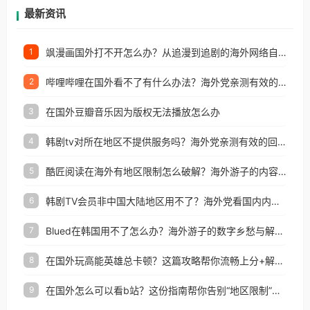
再因地区和版权限制所困扰。
最新资讯
飒漫画国外打不开怎么办？从追漫到追剧的海外网络自由之路
1
哔哩哔哩在国外看不了有什么办法？海外党亲测有效的回国加速解决方案
2
在国外豆瓣音乐因为版权无法播放怎么办
3
韩剧tv对所在地区不提供服务吗？海外党亲测有效的回国加速解决方案
4
酷匠阅读在海外有地区限制怎么破解？海外游子的内容归乡路
5
韩剧TV会员非中国大陆地区用不了？海外党看国内内容的加速器选择指南
6
Blued在韩国用不了怎么办？海外游子的数字乡愁与解决方案
7
在国外玩高能英雄总卡顿？这篇攻略帮你流畅上分+解锁国内影音自由
8
在国外怎么可以看b站？这份指南帮你告别“地区限制”的烦恼
9