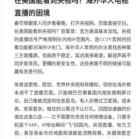
在美国能看到央视吗？海外华人电视
直播的困境
春节想跟家人同步看春晚，打开央视网，页面直接空白。
在美国能看到央视吗？答案是：官方渠道基本没戏。央视
的直播信号严格限制在内地IP范围内，连CCTV官网的回
看功能都对海外IP关门。海外华人常用的办法是找各种第
三方直播源，但画质不稳定，延迟高得离谱，解说声画不
同步是常态。更糟的是安全性，这些来路不明的链接可能
藏有恶意代码。
体育迷更惨。欧冠、世界杯央视有转播权，但你在海外根
本进不了直播页面。只能眼巴巴看着国内朋友圈刷屏讨
论，自己像被流放到信息孤岛。有人折腾过卫星锅，成本
高、安装复杂，租住的公寓还不让打孔。回国加速器的价
值在这里凸显——它不需要你改变任何物理设备，只要手
机装个APP，IP地址瞬间"飞"回国内，央视直播、地方卫
视、甚至各省市的地面频道都能流畅观看。关键是稳定