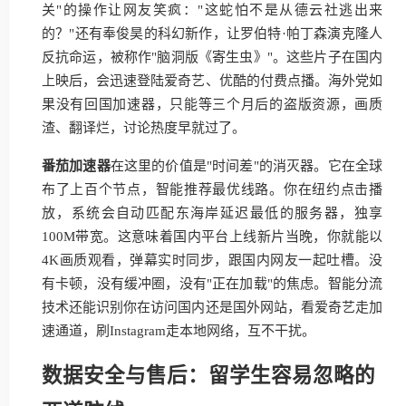
关"的操作让网友笑疯："这蛇怕不是从德云社逃出来
的？"还有奉俊昊的科幻新作，让罗伯特·帕丁森演克隆人
反抗命运，被称作"脑洞版《寄生虫》"。这些片子在国内
上映后，会迅速登陆爱奇艺、优酷的付费点播。海外党如
果没有回国加速器，只能等三个月后的盗版资源，画质
渣、翻译烂，讨论热度早就过了。
番茄加速器
在这里的价值是"时间差"的消灭器。它在全球
布了上百个节点，智能推荐最优线路。你在纽约点击播
放，系统会自动匹配东海岸延迟最低的服务器，独享
100M带宽。这意味着国内平台上线新片当晚，你就能以
4K画质观看，弹幕实时同步，跟国内网友一起吐槽。没
有卡顿，没有缓冲圈，没有"正在加载"的焦虑。智能分流
技术还能识别你在访问国内还是国外网站，看爱奇艺走加
速通道，刷Instagram走本地网络，互不干扰。
数据安全与售后：留学生容易忽略的