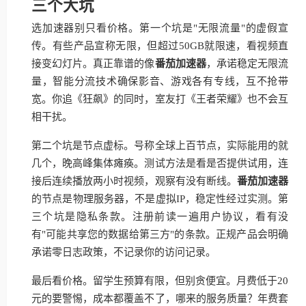
三个大坑
选加速器别只看价格。第一个坑是"无限流量"的虚假宣
传。有些产品宣称无限，但超过50GB就限速，看视频直
接变幻灯片。真正靠谱的像
番茄加速器
，承诺稳定无限流
量，智能分流技术确保影音、游戏各有专线，互不抢带
宽。你追《狂飙》的同时，室友打《王者荣耀》也不会互
相干扰。
第二个坑是节点虚标。号称全球上百节点，实际能用的就
几个，晚高峰集体瘫痪。测试方法是看是否提供试用，连
接后连续播放两小时视频，观察有没有断线。
番茄加速器
的节点是物理服务器，不是虚拟IP，稳定性经过实测。第
三个坑是隐私条款。注册前读一遍用户协议，看有没
有"可能共享您的数据给第三方"的条款。正规产品会明确
承诺零日志政策，不记录你的访问记录。
最后看价格。留学生预算有限，但别贪便宜。月费低于20
元的要警惕，成本都覆盖不了，哪来的服务质量？年费套