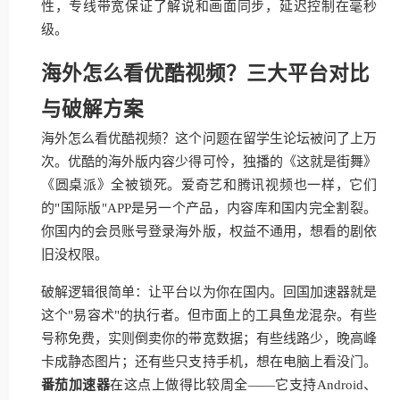
性，专线带宽保证了解说和画面同步，延迟控制在毫秒
级。
海外怎么看优酷视频？三大平台对比
与破解方案
海外怎么看优酷视频？这个问题在留学生论坛被问了上万
次。优酷的海外版内容少得可怜，独播的《这就是街舞》
《圆桌派》全被锁死。爱奇艺和腾讯视频也一样，它们
的"国际版"APP是另一个产品，内容库和国内完全割裂。
你国内的会员账号登录海外版，权益不通用，想看的剧依
旧没权限。
破解逻辑很简单：让平台以为你在国内。回国加速器就是
这个"易容术"的执行者。但市面上的工具鱼龙混杂。有些
号称免费，实则倒卖你的带宽数据；有些线路少，晚高峰
卡成静态图片；还有些只支持手机，想在电脑上看没门。
番茄加速器
在这点上做得比较周全——它支持Android、