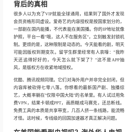
背后的真相
很多人以为充了VIP就能全球通用，结果到了国外才发现
会员资格形同虚设。爱奇艺的内容授权是按国家划分的，
一部剧在国内能播，不代表能在美国播。你的IP地址就像
护照，平台一看"哦，这人不在服务区"，立刻触发封锁机
制。更烦的是，这种限制是动态的。今天能看的剧，明天
可能因版权到期变灰。留学生群里经常有人哀嚎："我昨
天还追得好好的，今天怎么就下架了？"这不是APP抽
风，是版权方在收紧地域授权。
优酷、腾讯视频同理。它们对海外用户并非完全封闭，但
内容库被砍得七零八落。你想看的最新国产剧、独播综
艺，大概率躺在"仅限中国大陆"的名单里。有人试过用免
费VPN，结果卡顿成PPT，画质糊成马赛克，还总断线。
免费工具的本质是共享带宽，几百人挤一条线路，能流畅
才怪。这时候，专线级的回国加速器才真正解决问题。