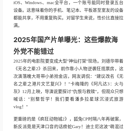
iOS、Windows、mac全平台，一个账号能同时登录五台
设备。这意味着你的手机、笔记本、平板甚至室友的设备
都能共享，不用重复购买。对留学生来说，性价比直接拉
满。
2025年国产片单曝光：这些爆款海
外党不能错过
2025年的电影院要变成大型"神仙打架"现场。刘德华带着
《无名之辈2》杀回来，前作靠小人物逆袭狂揽票房，这
次演落魄大哥带小弟抢金店，网友调侃："建议改名《无
名之辈之港片文艺复兴》！"卡梅隆的《阿凡达3：火与
灰》12月上映，导演说要探讨"仇恨与救赎"，但观众只想
喊话："别整哲学！我们要看潘多拉星球沉浸式旅游
vlog！"
更重磅的是《疯狂动物城2》，狐兔CP时隔八年再破案，
新反派竟是天津口音的话痨蛇Gary！迪士尼这波"萌混过