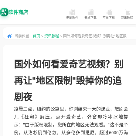
软件商店
电脑软件
安卓下载
苹果下载
资讯教程
当前位置：
首页
>
资讯教程
> 国外如何看爱奇艺视频？别再让"地区限
制"毁掉你的追剧夜
国外如何看爱奇艺视频？别
再让"地区限制"毁掉你的追
剧夜
凌晨三点，纽约的公寓里，你刚结束一天的课业，想刷会
儿《狂飙》解压。点开爱奇艺，弹窗却冷冰冰地提
示："由于版权限制，您所在的地区无法观看。"这不是个
例。从洛杉矶到伦敦，从多伦多到悉尼，超过6000万海