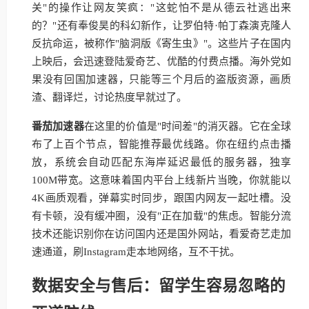
关"的操作让网友笑疯："这蛇怕不是从德云社逃出来
的？"还有奉俊昊的科幻新作，让罗伯特·帕丁森演克隆人
反抗命运，被称作"脑洞版《寄生虫》"。这些片子在国内
上映后，会迅速登陆爱奇艺、优酷的付费点播。海外党如
果没有回国加速器，只能等三个月后的盗版资源，画质
渣、翻译烂，讨论热度早就过了。
番茄加速器
在这里的价值是"时间差"的消灭器。它在全球
布了上百个节点，智能推荐最优线路。你在纽约点击播
放，系统会自动匹配东海岸延迟最低的服务器，独享
100M带宽。这意味着国内平台上线新片当晚，你就能以
4K画质观看，弹幕实时同步，跟国内网友一起吐槽。没
有卡顿，没有缓冲圈，没有"正在加载"的焦虑。智能分流
技术还能识别你在访问国内还是国外网站，看爱奇艺走加
速通道，刷Instagram走本地网络，互不干扰。
数据安全与售后：留学生容易忽略的