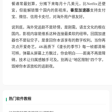
餐通常最划算，分摊下来每月十几美元，比Netflix还便
宜，但能解锁整个国内的影视库。
番茄加速器
支持支付
宝、微信、信用卡支付，对海外用户很友好。
说到底，海外党追剧不是矫情，是刚需。语言文化的根在
国内，影视内容是维系这种连接最柔软的纽带。回国加速
器也不是钻空子，是拿回你本该享有的数字权利。当你再
次点开爱奇艺，4K画质下《漫长的季节》每一帧都清晰
可辨，弹幕从屏幕上方飘过，你会明白——距离不再是障
碍，技术让归属感触手可及。别再让"地区限制"四个字，
毁掉你本该放松的追剧夜。
热门软件教程