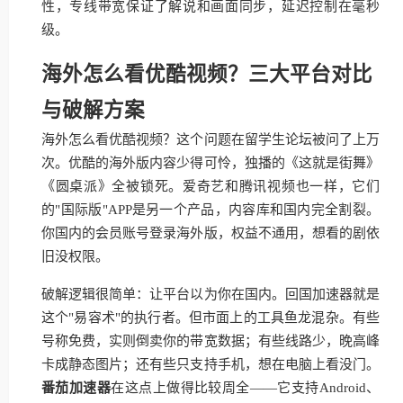
性，专线带宽保证了解说和画面同步，延迟控制在毫秒
级。
海外怎么看优酷视频？三大平台对比
与破解方案
海外怎么看优酷视频？这个问题在留学生论坛被问了上万
次。优酷的海外版内容少得可怜，独播的《这就是街舞》
《圆桌派》全被锁死。爱奇艺和腾讯视频也一样，它们
的"国际版"APP是另一个产品，内容库和国内完全割裂。
你国内的会员账号登录海外版，权益不通用，想看的剧依
旧没权限。
破解逻辑很简单：让平台以为你在国内。回国加速器就是
这个"易容术"的执行者。但市面上的工具鱼龙混杂。有些
号称免费，实则倒卖你的带宽数据；有些线路少，晚高峰
卡成静态图片；还有些只支持手机，想在电脑上看没门。
番茄加速器
在这点上做得比较周全——它支持Android、