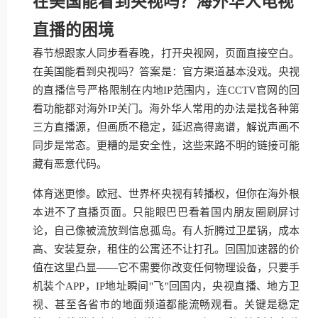
在美国能看到央视吗？海外华人电视
直播的困境
春节想跟家人同步看春晚，打开央视网，页面直接空白。
在美国能看到央视吗？答案是：官方渠道基本没戏。央视
的直播信号严格限制在内地IP范围内，连CCTV官网的回
看功能都对海外IP关门。海外华人常用的办法是找各种第
三方直播源，但画质不稳定，延迟高得离谱，解说声画不
同步是常态。更糟的是安全性，这些来路不明的链接可能
藏有恶意代码。
体育迷更惨。欧冠、世界杯央视有转播权，但你在海外根
本进不了直播页面。只能眼巴巴看着国内朋友圈刷屏讨
论，自己像被流放到信息孤岛。有人折腾过卫星锅，成本
高、安装复杂，租住的公寓还不让打孔。回国加速器的价
值在这里凸显——它不需要你改变任何物理设备，只要手
机装个APP，IP地址瞬间"飞"回国内，央视直播、地方卫
视、甚至各省市的地面频道都能流畅观看。关键是稳定