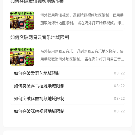
如何突破腾讯视频地域限制
海外使用腾讯视频，遇到腾讯视频地区限制，使用番
茄取消海外地区限制。 当在海外打开腾讯视频，却突
然弹出“由于版权限制，您所在的地区无法播放”的提
如何突破网易云音乐地域限制
示语。 海外用户如香港、澳门、台湾、美国、加拿
大、澳大利亚、欧洲等国家和地区时，腾讯视频也会
海外使用网易云音乐，遇到网易云音乐地区限制，使
像其他音乐平台一样，出现地区及版权限制问题，且
用番茄取消海外地区限制。 当在海外打开网易云音
仅能在中国大陆地区播放。 遇到这个问题的朋友们，
乐，却突然弹出“由于版权限制，您所在的地区无法
使用番茄回国加速器，即可解决「海外用户收听腾讯
如何突破爱奇艺地域限制
03-22
播放”的提示语。 海外用户如香港、澳门、台湾、美
视频地区版权限制」的问题，无论人在香港、澳门、
国、加拿大、澳大利亚、欧洲等国家和地区时，网易
如何突破喜马拉雅地域限制
03-22
台湾、美国、加拿大、澳大利亚、欧洲等国家和地区
云音乐也会像其他音乐平台一样，出现地区及版权限
工作、留学、定居等，都可以使用，不再因地区和版
如何突破优酷视频地域限制
03-22
制问题，且仅能在中国大陆地区播放。 遇到这个问题
权限制所困扰。
的朋友们，使用番茄回国加速器，即可解决「海外用
如何突破咪咕视频地域限制
03-22
户收听网易云音乐地区版权限制」的问题，无论人在
香港、澳门、台湾、美国、加拿大、澳大利亚、欧洲
等国家和地区工作、留学、定居等，都可以使用，不