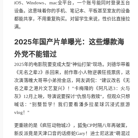
iOS、Windows、mac全平台，一个账号能同时登录五台
设备。这意味着你的手机、笔记本、平板甚至室友的设备
都能共享，不用重复购买。对留学生来说，性价比直接拉
满。
2025年国产片单曝光：这些爆款海
外党不能错过
2025年的电影院要变成大型"神仙打架"现场。刘德华带着
《无名之辈2》杀回来，前作靠小人物逆袭狂揽票房，这
次演落魄大哥带小弟抢金店，网友调侃："建议改名《无
名之辈之港片文艺复兴》！"卡梅隆的《阿凡达3：火与
灰》12月上映，导演说要探讨"仇恨与救赎"，但观众只想
喊话："别整哲学！我们要看潘多拉星球沉浸式旅游
vlog！"
更重磅的是《疯狂动物城2》，狐兔CP时隔八年再破案，
新反派竟是天津口音的话痨蛇Gary！迪士尼这波"萌混过