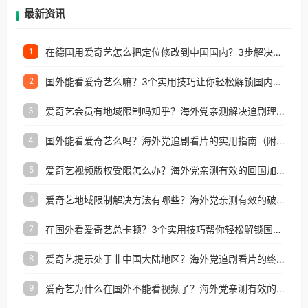
再因地区和版权限制所困扰。
最新资讯
在德国用爱奇艺怎么把定位修改到中国国内？3步解决+2个实用场景分享
1
国外能看爱奇艺么嘛？3个实用技巧让你轻松解锁国内影视（附越南华数TV定位修改+网易云海外收费解析）
2
爱奇艺会员有地域限制吗知乎？海外党亲测解决追剧理财双难题的加速器攻略
3
国外能看爱奇艺么吗？海外党追剧看片的实用指南（附避坑技巧）
4
爱奇艺视频版权受限怎么办？海外党亲测有效的回国加速器选择指南
5
爱奇艺地域限制解决方法有哪些？海外党亲测有效的破界指南
6
在国外看爱奇艺总卡顿？3个实用技巧帮你轻松解锁国内影音与生活服务
7
爱奇艺提示处于非中国大陆地区？海外党追剧看片的终极解决方案来了
8
爱奇艺为什么在国外不能看视频了？海外党亲测有效的回国加速方案来了
9