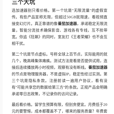
三个大坑
选加速器别只看价格。第一个坑是"无限流量"的虚假宣
传。有些产品宣称无限，但超过50GB就限速，看视频直
接变幻灯片。真正靠谱的像
番茄加速器
，承诺稳定无限流
量，智能分流技术确保影音、游戏各有专线，互不抢带
宽。你追《狂飙》的同时，室友打《王者荣耀》也不会互
相干扰。
第二个坑是节点虚标。号称全球上百节点，实际能用的就
几个，晚高峰集体瘫痪。测试方法是看是否提供试用，连
接后连续播放两小时视频，观察有没有断线。
番茄加速器
的节点是物理服务器，不是虚拟IP，稳定性经过实测。第
三个坑是隐私条款。注册前读一遍用户协议，看有没
有"可能共享您的数据给第三方"的条款。正规产品会明确
承诺零日志政策，不记录你的访问记录。
最后看价格。留学生预算有限，但别贪便宜。月费低于20
元的要警惕，成本都覆盖不了，哪来的服务质量？年费套