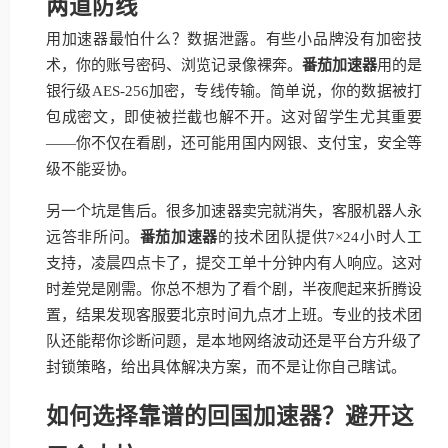
两道防线
用加速器最怕什么？数据泄露。有些小品牌没有加密技
术，你的账号密码、浏览记录像裸奔。
番茄加速器
用的是
银行级AES-256加密，专线传输。简单说，你的数据被打
包成密文，即使被拦截也解不开。这对留学生尤其重要
——你不仅在看剧，还可能用国内网银、支付宝，安全等
级不能妥协。
另一个坑是售后。很多加速器卖完就消失，客服机器人永
远答非所问。
番茄加速器
的技术团队提供7×24小时人工
支持，凌晨四点卡了，提交工单十分钟内有人响应。这对
时差党是刚需。你总不想为了看个剧，半夜爬起来折腾设
置，结果发现客服要北京时间九点才上班。专业的技术团
队还能帮你诊断问题，是本地网络波动还是平台方升级了
封锁策略，给出具体解决方案，而不是让你自己瞎试。
如何选择靠谱的回国加速器？避开这