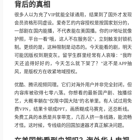
背后的真相
很多人以为充了VIP就能全球通用，结果到了国外才发现
会员资格形同虚设。爱奇艺的内容授权是按国家划分的，
一部剧在国内能播，不代表能在美国播。你的IP地址就像
护照，平台一看"哦，这人不在服务区"，立刻触发封锁机
制。更烦的是，这种限制是动态的。今天能看的剧，明天
可能因版权到期变灰。留学生群里经常有人哀嚎："我昨
天还追得好好的，今天怎么就下架了？"这不是APP抽
风，是版权方在收紧地域授权。
优酷、腾讯视频同理。它们对海外用户并非完全封闭，但
内容库被砍得七零八落。你想看的最新国产剧、独播综
艺，大概率躺在"仅限中国大陆"的名单里。有人试过用免
费VPN，结果卡顿成PPT，画质糊成马赛克，还总断线。
免费工具的本质是共享带宽，几百人挤一条线路，能流畅
才怪。这时候，专线级的回国加速器才真正解决问题。