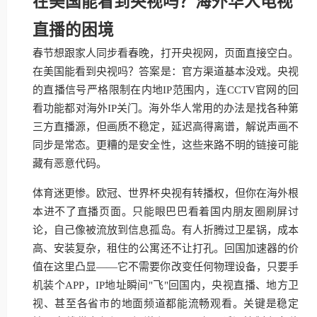
在美国能看到央视吗？海外华人电视
直播的困境
春节想跟家人同步看春晚，打开央视网，页面直接空白。
在美国能看到央视吗？答案是：官方渠道基本没戏。央视
的直播信号严格限制在内地IP范围内，连CCTV官网的回
看功能都对海外IP关门。海外华人常用的办法是找各种第
三方直播源，但画质不稳定，延迟高得离谱，解说声画不
同步是常态。更糟的是安全性，这些来路不明的链接可能
藏有恶意代码。
体育迷更惨。欧冠、世界杯央视有转播权，但你在海外根
本进不了直播页面。只能眼巴巴看着国内朋友圈刷屏讨
论，自己像被流放到信息孤岛。有人折腾过卫星锅，成本
高、安装复杂，租住的公寓还不让打孔。回国加速器的价
值在这里凸显——它不需要你改变任何物理设备，只要手
机装个APP，IP地址瞬间"飞"回国内，央视直播、地方卫
视、甚至各省市的地面频道都能流畅观看。关键是稳定