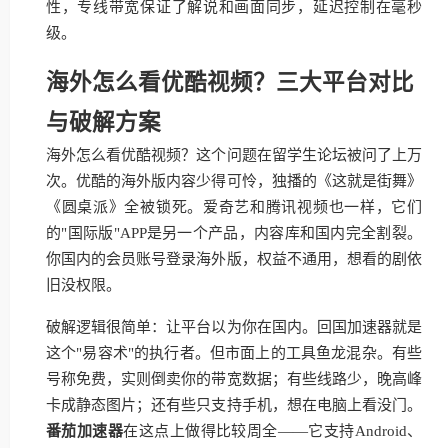
性，专线带宽保证了解说和画面同步，延迟控制在毫秒
级。
海外怎么看优酷视频？三大平台对比
与破解方案
海外怎么看优酷视频？这个问题在留学生论坛被问了上万
次。优酷的海外版内容少得可怜，独播的《这就是街舞》
《圆桌派》全被锁死。爱奇艺和腾讯视频也一样，它们
的"国际版"APP是另一个产品，内容库和国内完全割裂。
你国内的会员账号登录海外版，权益不通用，想看的剧依
旧没权限。
破解逻辑很简单：让平台以为你在国内。回国加速器就是
这个"易容术"的执行者。但市面上的工具鱼龙混杂。有些
号称免费，实则倒卖你的带宽数据；有些线路少，晚高峰
卡成静态图片；还有些只支持手机，想在电脑上看没门。
番茄加速器
在这点上做得比较周全——它支持Android、