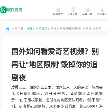
软件商店
电脑软件
安卓下载
苹果下载
资讯教程
当前位置：
首页
>
资讯教程
> 国外如何看爱奇艺视频？别再让"地区限
制"毁掉你的追剧夜
国外如何看爱奇艺视频？别
再让"地区限制"毁掉你的追
剧夜
凌晨三点，纽约的公寓里，你刚结束一天的课业，想刷会
儿《狂飙》解压。点开爱奇艺，弹窗却冷冰冰地提
示："由于版权限制，您所在的地区无法观看。"这不是个
例。从洛杉矶到伦敦，从多伦多到悉尼，超过6000万海