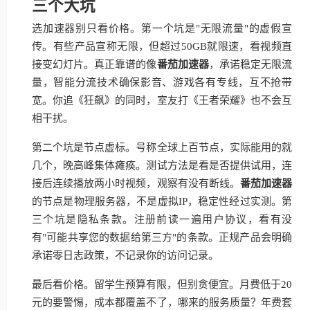
三个大坑
选加速器别只看价格。第一个坑是"无限流量"的虚假宣
传。有些产品宣称无限，但超过50GB就限速，看视频直
接变幻灯片。真正靠谱的像
番茄加速器
，承诺稳定无限流
量，智能分流技术确保影音、游戏各有专线，互不抢带
宽。你追《狂飙》的同时，室友打《王者荣耀》也不会互
相干扰。
第二个坑是节点虚标。号称全球上百节点，实际能用的就
几个，晚高峰集体瘫痪。测试方法是看是否提供试用，连
接后连续播放两小时视频，观察有没有断线。
番茄加速器
的节点是物理服务器，不是虚拟IP，稳定性经过实测。第
三个坑是隐私条款。注册前读一遍用户协议，看有没
有"可能共享您的数据给第三方"的条款。正规产品会明确
承诺零日志政策，不记录你的访问记录。
最后看价格。留学生预算有限，但别贪便宜。月费低于20
元的要警惕，成本都覆盖不了，哪来的服务质量？年费套