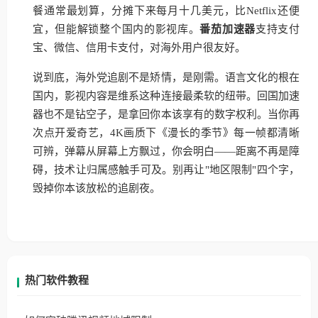
餐通常最划算，分摊下来每月十几美元，比Netflix还便
宜，但能解锁整个国内的影视库。
番茄加速器
支持支付
宝、微信、信用卡支付，对海外用户很友好。
说到底，海外党追剧不是矫情，是刚需。语言文化的根在
国内，影视内容是维系这种连接最柔软的纽带。回国加速
器也不是钻空子，是拿回你本该享有的数字权利。当你再
次点开爱奇艺，4K画质下《漫长的季节》每一帧都清晰
可辨，弹幕从屏幕上方飘过，你会明白——距离不再是障
碍，技术让归属感触手可及。别再让"地区限制"四个字，
毁掉你本该放松的追剧夜。
热门软件教程