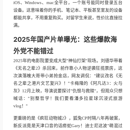
iOS、Windows、mac全平台，一个账号能同时登录五台
设备。这意味着你的手机、笔记本、平板甚至室友的设备
都能共享，不用重复购买。对留学生来说，性价比直接拉
满。
2025年国产片单曝光：这些爆款海
外党不能错过
2025年的电影院要变成大型"神仙打架"现场。刘德华带着
《无名之辈2》杀回来，前作靠小人物逆袭狂揽票房，这
次演落魄大哥带小弟抢金店，网友调侃："建议改名《无
名之辈之港片文艺复兴》！"卡梅隆的《阿凡达3：火与
灰》12月上映，导演说要探讨"仇恨与救赎"，但观众只想
喊话："别整哲学！我们要看潘多拉星球沉浸式旅游
vlog！"
更重磅的是《疯狂动物城2》，狐兔CP时隔八年再破案，
新反派竟是天津口音的话痨蛇Gary！迪士尼这波"萌混过