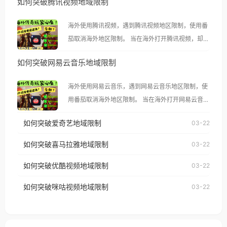
如何突破腾讯视频地域限制
海外使用腾讯视频，遇到腾讯视频地区限制，使用番
茄取消海外地区限制。 当在海外打开腾讯视频，却突
然弹出“由于版权限制，您所在的地区无法播放”的提
如何突破网易云音乐地域限制
示语。 海外用户如香港、澳门、台湾、美国、加拿
大、澳大利亚、欧洲等国家和地区时，腾讯视频也会
海外使用网易云音乐，遇到网易云音乐地区限制，使
像其他音乐平台一样，出现地区及版权限制问题，且
用番茄取消海外地区限制。 当在海外打开网易云音
仅能在中国大陆地区播放。 遇到这个问题的朋友们，
乐，却突然弹出“由于版权限制，您所在的地区无法
使用番茄回国加速器，即可解决「海外用户收听腾讯
如何突破爱奇艺地域限制
03-22
播放”的提示语。 海外用户如香港、澳门、台湾、美
视频地区版权限制」的问题，无论人在香港、澳门、
国、加拿大、澳大利亚、欧洲等国家和地区时，网易
如何突破喜马拉雅地域限制
03-22
台湾、美国、加拿大、澳大利亚、欧洲等国家和地区
云音乐也会像其他音乐平台一样，出现地区及版权限
工作、留学、定居等，都可以使用，不再因地区和版
如何突破优酷视频地域限制
03-22
制问题，且仅能在中国大陆地区播放。 遇到这个问题
权限制所困扰。
的朋友们，使用番茄回国加速器，即可解决「海外用
如何突破咪咕视频地域限制
03-22
户收听网易云音乐地区版权限制」的问题，无论人在
香港、澳门、台湾、美国、加拿大、澳大利亚、欧洲
等国家和地区工作、留学、定居等，都可以使用，不