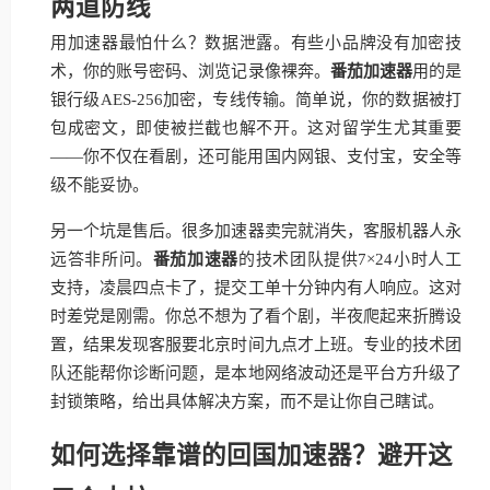
两道防线
用加速器最怕什么？数据泄露。有些小品牌没有加密技
术，你的账号密码、浏览记录像裸奔。
番茄加速器
用的是
银行级AES-256加密，专线传输。简单说，你的数据被打
包成密文，即使被拦截也解不开。这对留学生尤其重要
——你不仅在看剧，还可能用国内网银、支付宝，安全等
级不能妥协。
另一个坑是售后。很多加速器卖完就消失，客服机器人永
远答非所问。
番茄加速器
的技术团队提供7×24小时人工
支持，凌晨四点卡了，提交工单十分钟内有人响应。这对
时差党是刚需。你总不想为了看个剧，半夜爬起来折腾设
置，结果发现客服要北京时间九点才上班。专业的技术团
队还能帮你诊断问题，是本地网络波动还是平台方升级了
封锁策略，给出具体解决方案，而不是让你自己瞎试。
如何选择靠谱的回国加速器？避开这