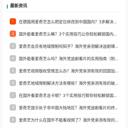
再因地区和版权限制所困扰。
最新资讯
在德国用爱奇艺怎么把定位修改到中国国内？3步解决+2个实用场景分享
1
国外能看爱奇艺么嘛？3个实用技巧让你轻松解锁国内影视（附越南华数TV定位修改+网易云海外收费解析）
2
爱奇艺会员有地域限制吗知乎？海外党亲测解决追剧理财双难题的加速器攻略
3
国外能看爱奇艺么吗？海外党追剧看片的实用指南（附避坑技巧）
4
爱奇艺视频版权受限怎么办？海外党亲测有效的回国加速器选择指南
5
爱奇艺地域限制解决方法有哪些？海外党亲测有效的破界指南
6
在国外看爱奇艺总卡顿？3个实用技巧帮你轻松解锁国内影音与生活服务
7
爱奇艺提示处于非中国大陆地区？海外党追剧看片的终极解决方案来了
8
爱奇艺为什么在国外不能看视频了？海外党亲测有效的回国加速方案来了
9