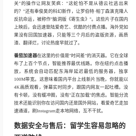
关"的操作让网友笑疯："这蛇怕不是从德云社逃出来
的？"还有奉俊昊的科幻新作，让罗伯特·帕丁森演克隆人
反抗命运，被称作"脑洞版《寄生虫》"。这些片子在国内
上映后，会迅速登陆爱奇艺、优酷的付费点播。海外党如
果没有回国加速器，只能等三个月后的盗版资源，画质
渣、翻译烂，讨论热度早就过了。
番茄加速器
在这里的价值是"时间差"的消灭器。它在全球
布了上百个节点，智能推荐最优线路。你在纽约点击播
放，系统会自动匹配东海岸延迟最低的服务器，独享
100M带宽。这意味着国内平台上线新片当晚，你就能以
4K画质观看，弹幕实时同步，跟国内网友一起吐槽。没
有卡顿，没有缓冲圈，没有"正在加载"的焦虑。智能分流
技术还能识别你在访问国内还是国外网站，看爱奇艺走加
速通道，刷Instagram走本地网络，互不干扰。
数据安全与售后：留学生容易忽略的