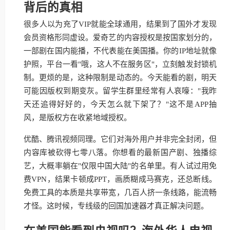
背后的真相
很多人以为充了VIP就能全球通用，结果到了国外才发现
会员资格形同虚设。爱奇艺的内容授权是按国家划分的，
一部剧在国内能播，不代表能在美国播。你的IP地址就像
护照，平台一看"哦，这人不在服务区"，立刻触发封锁机
制。更烦的是，这种限制是动态的。今天能看的剧，明天
可能因版权到期变灰。留学生群里经常有人哀嚎："我昨
天还追得好好的，今天怎么就下架了？"这不是APP抽
风，是版权方在收紧地域授权。
优酷、腾讯视频同理。它们对海外用户并非完全封闭，但
内容库被砍得七零八落。你想看的最新国产剧、独播综
艺，大概率躺在"仅限中国大陆"的名单里。有人试过用免
费VPN，结果卡顿成PPT，画质糊成马赛克，还总断线。
免费工具的本质是共享带宽，几百人挤一条线路，能流畅
才怪。这时候，专线级的回国加速器才真正解决问题。