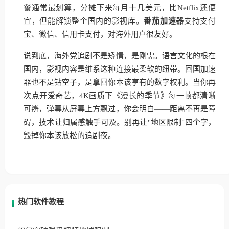
餐通常最划算，分摊下来每月十几美元，比Netflix还便
宜，但能解锁整个国内的影视库。
番茄加速器
支持支付
宝、微信、信用卡支付，对海外用户很友好。
说到底，海外党追剧不是矫情，是刚需。语言文化的根在
国内，影视内容是维系这种连接最柔软的纽带。回国加速
器也不是钻空子，是拿回你本该享有的数字权利。当你再
次点开爱奇艺，4K画质下《漫长的季节》每一帧都清晰
可辨，弹幕从屏幕上方飘过，你会明白——距离不再是障
碍，技术让归属感触手可及。别再让"地区限制"四个字，
毁掉你本该放松的追剧夜。
热门软件教程