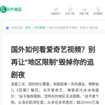
软件商店
电脑软件
安卓下载
苹果下载
资讯教程
当前位置：
首页
>
资讯教程
> 国外如何看爱奇艺视频？别再让"地区限
制"毁掉你的追剧夜
国外如何看爱奇艺视频？别
再让"地区限制"毁掉你的追
剧夜
凌晨三点，纽约的公寓里，你刚结束一天的课业，想刷会
儿《狂飙》解压。点开爱奇艺，弹窗却冷冰冰地提
示："由于版权限制，您所在的地区无法观看。"这不是个
例。从洛杉矶到伦敦，从多伦多到悉尼，超过6000万海