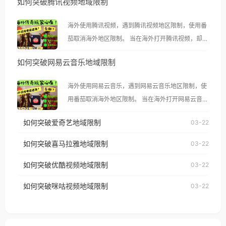
如何突破腾讯视频地域限制
海外使用腾讯视频，遇到腾讯视频地区限制，使用番
茄取消海外地区限制。 当在海外打开腾讯视频，却突
然弹出“由于版权限制，您所在的地区无法播放”的提
如何突破网易云音乐地域限制
示语。 海外用户如香港、澳门、台湾、美国、加拿
大、澳大利亚、欧洲等国家和地区时，腾讯视频也会
海外使用网易云音乐，遇到网易云音乐地区限制，使
像其他音乐平台一样，出现地区及版权限制问题，且
用番茄取消海外地区限制。 当在海外打开网易云音
仅能在中国大陆地区播放。 遇到这个问题的朋友们，
乐，却突然弹出“由于版权限制，您所在的地区无法
使用番茄回国加速器，即可解决「海外用户收听腾讯
如何突破爱奇艺地域限制
03-22
播放”的提示语。 海外用户如香港、澳门、台湾、美
视频地区版权限制」的问题，无论人在香港、澳门、
国、加拿大、澳大利亚、欧洲等国家和地区时，网易
如何突破喜马拉雅地域限制
03-22
台湾、美国、加拿大、澳大利亚、欧洲等国家和地区
云音乐也会像其他音乐平台一样，出现地区及版权限
工作、留学、定居等，都可以使用，不再因地区和版
如何突破优酷视频地域限制
03-22
制问题，且仅能在中国大陆地区播放。 遇到这个问题
权限制所困扰。
的朋友们，使用番茄回国加速器，即可解决「海外用
如何突破咪咕视频地域限制
03-22
户收听网易云音乐地区版权限制」的问题，无论人在
香港、澳门、台湾、美国、加拿大、澳大利亚、欧洲
等国家和地区工作、留学、定居等，都可以使用，不