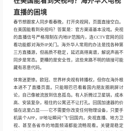
在美国能看到央视吗？海外华人电视
直播的困境
春节想跟家人同步看春晚，打开央视网，页面直接空白。
在美国能看到央视吗？答案是：官方渠道基本没戏。央视
的直播信号严格限制在内地IP范围内，连CCTV官网的回
看功能都对海外IP关门。海外华人常用的办法是找各种第
三方直播源，但画质不稳定，延迟高得离谱，解说声画不
同步是常态。更糟的是安全性，这些来路不明的链接可能
藏有恶意代码。
体育迷更惨。欧冠、世界杯央视有转播权，但你在海外根
本进不了直播页面。只能眼巴巴看着国内朋友圈刷屏讨
论，自己像被流放到信息孤岛。有人折腾过卫星锅，成本
高、安装复杂，租住的公寓还不让打孔。回国加速器的价
值在这里凸显——它不需要你改变任何物理设备，只要手
机装个APP，IP地址瞬间"飞"回国内，央视直播、地方卫
视、甚至各省市的地面频道都能流畅观看。关键是稳定