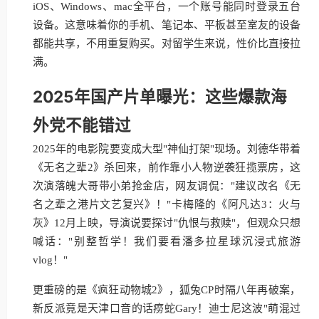
iOS、Windows、mac全平台，一个账号能同时登录五台
设备。这意味着你的手机、笔记本、平板甚至室友的设备
都能共享，不用重复购买。对留学生来说，性价比直接拉
满。
2025年国产片单曝光：这些爆款海
外党不能错过
2025年的电影院要变成大型"神仙打架"现场。刘德华带着
《无名之辈2》杀回来，前作靠小人物逆袭狂揽票房，这
次演落魄大哥带小弟抢金店，网友调侃："建议改名《无
名之辈之港片文艺复兴》！"卡梅隆的《阿凡达3：火与
灰》12月上映，导演说要探讨"仇恨与救赎"，但观众只想
喊话："别整哲学！我们要看潘多拉星球沉浸式旅游
vlog！"
更重磅的是《疯狂动物城2》，狐兔CP时隔八年再破案，
新反派竟是天津口音的话痨蛇Gary！迪士尼这波"萌混过