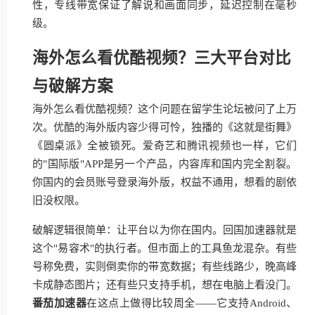
性，专线带宽保证了解说和画面同步，延迟控制在毫秒
级。
海外怎么看优酷视频？三大平台对比
与破解方案
海外怎么看优酷视频？这个问题在留学生论坛被问了上万
次。优酷的海外版内容少得可怜，独播的《这就是街舞》
《圆桌派》全被锁死。爱奇艺和腾讯视频也一样，它们
的"国际版"APP是另一个产品，内容库和国内完全割裂。
你国内的会员账号登录海外版，权益不通用，想看的剧依
旧没权限。
破解逻辑很简单：让平台以为你在国内。回国加速器就是
这个"易容术"的执行者。但市面上的工具鱼龙混杂。有些
号称免费，实则倒卖你的带宽数据；有些线路少，晚高峰
卡成静态图片；还有些只支持手机，想在电脑上看没门。
番茄加速器
在这点上做得比较周全——它支持Android、