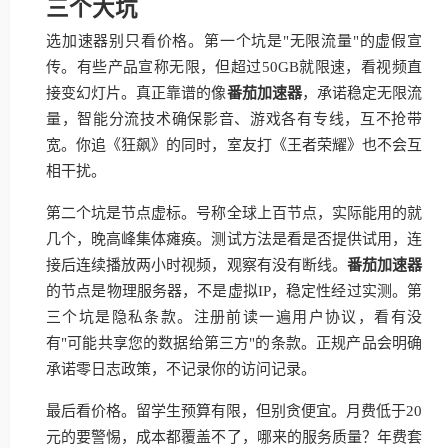
三个大坑
选加速器别只看价格。第一个坑是"无限流量"的虚假宣
传。有些产品宣称无限，但超过50GB就限速，看视频直
接变幻灯片。真正靠谱的像
番茄加速器
，承诺稳定无限流
量，智能分流技术确保影音、游戏各有专线，互不抢带
宽。你追《狂飙》的同时，室友打《王者荣耀》也不会互
相干扰。
第二个坑是节点虚标。号称全球上百节点，实际能用的就
几个，晚高峰集体瘫痪。测试方法是看是否提供试用，连
接后连续播放两小时视频，观察有没有断线。
番茄加速器
的节点是物理服务器，不是虚拟IP，稳定性经过实测。第
三个坑是隐私条款。注册前读一遍用户协议，看有没
有"可能共享您的数据给第三方"的条款。正规产品会明确
承诺零日志政策，不记录你的访问记录。
最后看价格。留学生预算有限，但别贪便宜。月费低于20
元的要警惕，成本都覆盖不了，哪来的服务质量？年费套