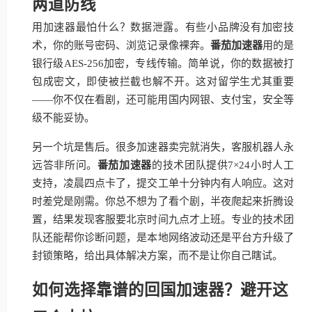
两道防线
用加速器最怕什么？数据泄露。有些小品牌没有加密技
术，你的账号密码、浏览记录像裸奔。
番茄加速器
用的是
银行级AES-256加密，专线传输。简单说，你的数据被打
包成密文，即使被拦截也解不开。这对留学生尤其重要
——你不仅在看剧，还可能用国内网银、支付宝，安全等
级不能妥协。
另一个坑是售后。很多加速器卖完就消失，客服机器人永
远答非所问。
番茄加速器
的技术团队提供7×24小时人工
支持，凌晨四点卡了，提交工单十分钟内有人响应。这对
时差党是刚需。你总不想为了看个剧，半夜爬起来折腾设
置，结果发现客服要北京时间九点才上班。专业的技术团
队还能帮你诊断问题，是本地网络波动还是平台方升级了
封锁策略，给出具体解决方案，而不是让你自己瞎试。
如何选择靠谱的回国加速器？避开这