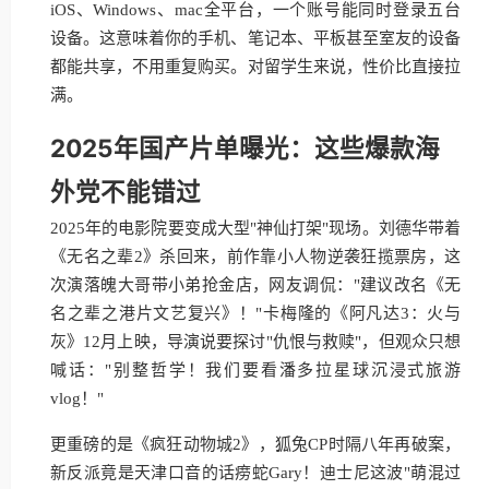
iOS、Windows、mac全平台，一个账号能同时登录五台
设备。这意味着你的手机、笔记本、平板甚至室友的设备
都能共享，不用重复购买。对留学生来说，性价比直接拉
满。
2025年国产片单曝光：这些爆款海
外党不能错过
2025年的电影院要变成大型"神仙打架"现场。刘德华带着
《无名之辈2》杀回来，前作靠小人物逆袭狂揽票房，这
次演落魄大哥带小弟抢金店，网友调侃："建议改名《无
名之辈之港片文艺复兴》！"卡梅隆的《阿凡达3：火与
灰》12月上映，导演说要探讨"仇恨与救赎"，但观众只想
喊话："别整哲学！我们要看潘多拉星球沉浸式旅游
vlog！"
更重磅的是《疯狂动物城2》，狐兔CP时隔八年再破案，
新反派竟是天津口音的话痨蛇Gary！迪士尼这波"萌混过