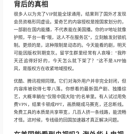
背后的真相
很多人以为充了VIP就能全球通用，结果到了国外才发现
会员资格形同虚设。爱奇艺的内容授权是按国家划分的，
一部剧在国内能播，不代表能在美国播。你的IP地址就像
护照，平台一看"哦，这人不在服务区"，立刻触发封锁机
制。更烦的是，这种限制是动态的。今天能看的剧，明天
可能因版权到期变灰。留学生群里经常有人哀嚎："我昨
天还追得好好的，今天怎么就下架了？"这不是APP抽
风，是版权方在收紧地域授权。
优酷、腾讯视频同理。它们对海外用户并非完全封闭，但
内容库被砍得七零八落。你想看的最新国产剧、独播综
艺，大概率躺在"仅限中国大陆"的名单里。有人试过用免
费VPN，结果卡顿成PPT，画质糊成马赛克，还总断线。
免费工具的本质是共享带宽，几百人挤一条线路，能流畅
才怪。这时候，专线级的回国加速器才真正解决问题。