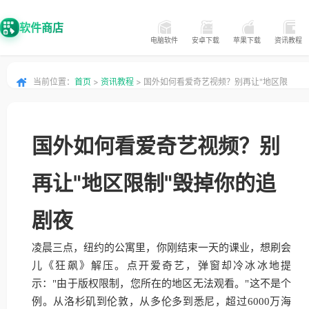
软件商店
电脑软件
安卓下载
苹果下载
资讯教程
当前位置：
首页
>
资讯教程
> 国外如何看爱奇艺视频？别再让"地区限
制"毁掉你的追剧夜
国外如何看爱奇艺视频？别
再让"地区限制"毁掉你的追
剧夜
凌晨三点，纽约的公寓里，你刚结束一天的课业，想刷会
儿《狂飙》解压。点开爱奇艺，弹窗却冷冰冰地提
示："由于版权限制，您所在的地区无法观看。"这不是个
例。从洛杉矶到伦敦，从多伦多到悉尼，超过6000万海