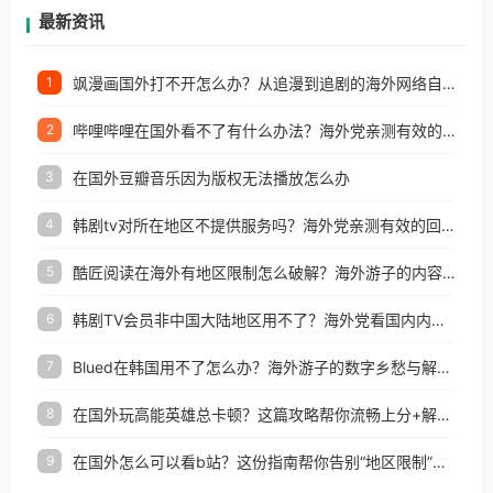
再因地区和版权限制所困扰。
最新资讯
飒漫画国外打不开怎么办？从追漫到追剧的海外网络自由之路
1
哔哩哔哩在国外看不了有什么办法？海外党亲测有效的回国加速解决方案
2
在国外豆瓣音乐因为版权无法播放怎么办
3
韩剧tv对所在地区不提供服务吗？海外党亲测有效的回国加速解决方案
4
酷匠阅读在海外有地区限制怎么破解？海外游子的内容归乡路
5
韩剧TV会员非中国大陆地区用不了？海外党看国内内容的加速器选择指南
6
Blued在韩国用不了怎么办？海外游子的数字乡愁与解决方案
7
在国外玩高能英雄总卡顿？这篇攻略帮你流畅上分+解锁国内影音自由
8
在国外怎么可以看b站？这份指南帮你告别“地区限制”的烦恼
9