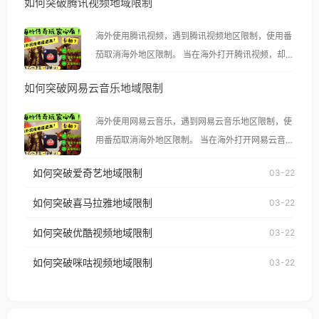
如何突破腾讯视频地域限制
海外使用腾讯视频，遇到腾讯视频地区限制，使用番
茄取消海外地区限制。 当在海外打开腾讯视频，却突
然弹出“由于版权限制，您所在的地区无法播放”的提
如何突破网易云音乐地域限制
示语。 海外用户如香港、澳门、台湾、美国、加拿
大、澳大利亚、欧洲等国家和地区时，腾讯视频也会
海外使用网易云音乐，遇到网易云音乐地区限制，使
像其他音乐平台一样，出现地区及版权限制问题，且
用番茄取消海外地区限制。 当在海外打开网易云音
仅能在中国大陆地区播放。 遇到这个问题的朋友们，
乐，却突然弹出“由于版权限制，您所在的地区无法
使用番茄回国加速器，即可解决「海外用户收听腾讯
如何突破爱奇艺地域限制
03-22
播放”的提示语。 海外用户如香港、澳门、台湾、美
视频地区版权限制」的问题，无论人在香港、澳门、
国、加拿大、澳大利亚、欧洲等国家和地区时，网易
如何突破喜马拉雅地域限制
03-22
台湾、美国、加拿大、澳大利亚、欧洲等国家和地区
云音乐也会像其他音乐平台一样，出现地区及版权限
工作、留学、定居等，都可以使用，不再因地区和版
如何突破优酷视频地域限制
03-22
制问题，且仅能在中国大陆地区播放。 遇到这个问题
权限制所困扰。
的朋友们，使用番茄回国加速器，即可解决「海外用
如何突破咪咕视频地域限制
03-22
户收听网易云音乐地区版权限制」的问题，无论人在
香港、澳门、台湾、美国、加拿大、澳大利亚、欧洲
等国家和地区工作、留学、定居等，都可以使用，不