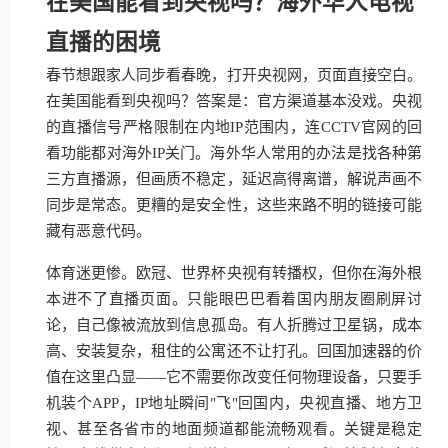
在美国能看到央视吗？海外华人电视
直播的困境
春节想跟家人同步看春晚，打开央视网，页面直接空白。
在美国能看到央视吗？答案是：官方渠道基本没戏。央视
的直播信号严格限制在内地IP范围内，连CCTV官网的回
看功能都对海外IP关门。海外华人常用的办法是找各种第
三方直播源，但画质不稳定，延迟高得离谱，解说声画不
同步是常态。更糟的是安全性，这些来路不明的链接可能
藏有恶意代码。
体育迷更惨。欧冠、世界杯央视有转播权，但你在海外根
本进不了直播页面。只能眼巴巴看着国内朋友圈刷屏讨
论，自己像被流放到信息孤岛。有人折腾过卫星锅，成本
高、安装复杂，租住的公寓还不让打孔。回国加速器的价
值在这里凸显——它不需要你改变任何物理设备，只要手
机装个APP，IP地址瞬间"飞"回国内，央视直播、地方卫
视、甚至各省市的地面频道都能流畅观看。关键是稳定