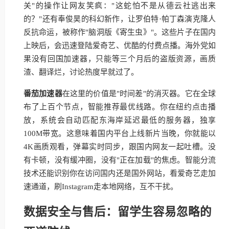
关"的操作让网友笑疯："这蛇怕不是从德云社逃出来
的？"还有奉俊昊的科幻新作，让罗伯特·帕丁森演克隆人
反抗命运，被称作"脑洞版《寄生虫》"。这些片子在国内
上映后，会迅速登陆爱奇艺、优酷的付费点播。海外党如
果没有回国加速器，只能等三个月后的盗版资源，画质
渣、翻译烂，讨论热度早就过了。
番茄加速器
在这里的价值是"时间差"的消灭器。它在全球
布了上百个节点，智能推荐最优线路。你在纽约点击播
放，系统会自动匹配东海岸延迟最低的服务器，独享
100M带宽。这意味着国内平台上线新片当晚，你就能以
4K画质观看，弹幕实时同步，跟国内网友一起吐槽。没
有卡顿，没有缓冲圈，没有"正在加载"的焦虑。智能分流
技术还能识别你在访问国内还是国外网站，看爱奇艺走加
速通道，刷Instagram走本地网络，互不干扰。
数据安全与售后：留学生容易忽略的