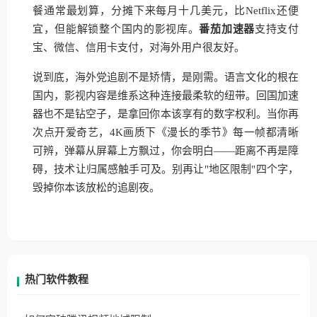
餐通常最划算，分摊下来每月十几美元，比Netflix还便
宜，但能解锁整个国内的影视库。
番茄加速器
支持支付
宝、微信、信用卡支付，对海外用户很友好。
说到底，海外党追剧不是矫情，是刚需。语言文化的根在
国内，影视内容是维系这种连接最柔软的纽带。回国加速
器也不是钻空子，是拿回你本该享有的数字权利。当你再
次点开爱奇艺，4K画质下《漫长的季节》每一帧都清晰
可辨，弹幕从屏幕上方飘过，你会明白——距离不再是障
碍，技术让归属感触手可及。别再让"地区限制"四个字，
毁掉你本该放松的追剧夜。
热门软件教程