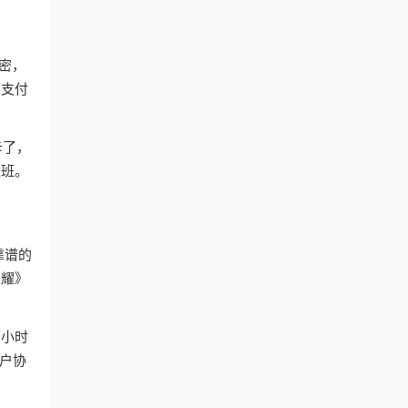
加密，
、支付
卡了，
上班。
靠谱的
荣耀》
两小时
户协