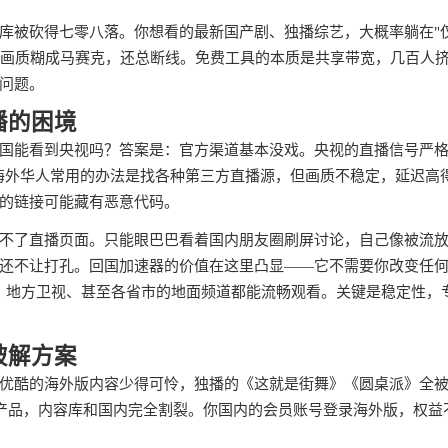
库被砍得七零八落。你想看的最新国产剧、独播综艺，大概率躺在"
T，画质糊成马赛克，还总断线。免费工具的本质是共享带宽，几百人
问题。
播的困境
国能看到央视吗？答案是：官方渠道基本没戏。央视的直播信号严
门。海外华人常用的办法是找各种第三方直播源，但画质不稳定，延迟高
的链接可能藏有恶意代码。
不了直播页面。只能眼巴巴看着国内朋友圈刷屏讨论，自己像被流
还不让打孔。回国加速器的价值在这里凸显——它不需要你改变任
直播、地方卫视、甚至各省市的地面频道都能流畅观看。关键是稳定性，
破解方案
优酷的海外版内容少得可怜，独播的《这就是街舞》《圆桌派》全
个产品，内容库和国内完全割裂。你国内的会员账号登录海外版，权益