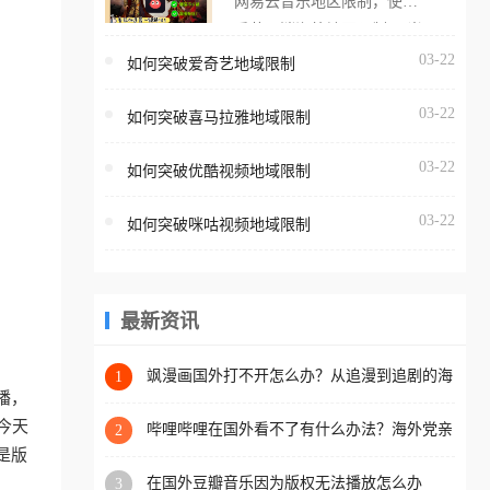
网易云音乐地区限制，使用
海外用户如香港、澳门、台
番茄取消海外地区限制。 当
湾、美国、加拿大、澳大利
在海外打开网易云音乐，却
03-22
如何突破爱奇艺地域限制
亚、欧洲等国家和地区时，
突然弹出“由于版权限制，您
腾讯视频也会像其他音乐平
03-22
所在的地区无法播放”的提示
如何突破喜马拉雅地域限制
台一样，出现地区及版权限
语。 海外用户如香港、澳
制问题，且仅能在中国大陆
03-22
如何突破优酷视频地域限制
门、台湾、美国、加拿大、
地区播放。 遇到这个问题的
澳大利亚、欧洲等国家和地
朋友们，使用番茄回国加速
03-22
如何突破咪咕视频地域限制
区时，网易云音乐也会像其
器，即可解决「海外用户收
他音乐平台一样，出现地区
听腾讯视频地区版权限制」
及版权限制问题，且仅能在
的问题，无论人在香港、澳
中国大陆地区播放。 遇到这
最新资讯
门、台湾、美国、加拿大、
个问题的朋友们，使用番茄
澳大利亚、欧洲等国家和地
回国加速器，即可解决「海
飒漫画国外打不开怎么办？从追漫到追剧的海
1
区工作、留学、定居等，都
外网络自由之路
播，
外用户收听网易云音乐地区
可以使用，不再因地区和版
今天
版权限制」的问题，无论人
哔哩哔哩在国外看不了有什么办法？海外党亲
2
权限制所困扰。
测有效的回国加速解决方案
是版
在香港、澳门、台湾、美
在国外豆瓣音乐因为版权无法播放怎么办
3
国、加拿大、澳大利亚、欧