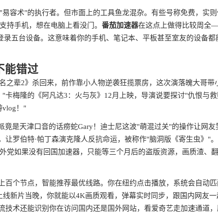
"易容术"的执行者。但市面上的工具鱼龙混杂。有些号称免费，实则
支持手机，想在电脑上看没门。
番茄加速器
在这点上做得比较周全
账号能同时登录五台设备。这意味着你的手机、笔记本、平板甚至室友的设备都
不能错过
《无名之辈2》杀回来，前作靠小人物逆袭狂揽票房，这次演落魄大哥带
"卡梅隆的《阿凡达3：火与灰》12月上映，导演说要探讨"仇恨与救
og！"
竟是天津口音的话痨蛇Gary！迪士尼这波"萌混过关"的操作让网友
，让罗伯特·帕丁森演克隆人反抗命运，被称作"脑洞版《寄生虫》"
外党如果没有回国加速器，只能等三个月后的盗版资源，画质渣、
了上百个节点，智能推荐最优线路。你在纽约点击播放，系统会自动匹
上线新片当晚，你就能以4K画质观看，弹幕实时同步，跟国内网友一
分流技术还能识别你在访问国内还是国外网站，看爱奇艺走加速通道，