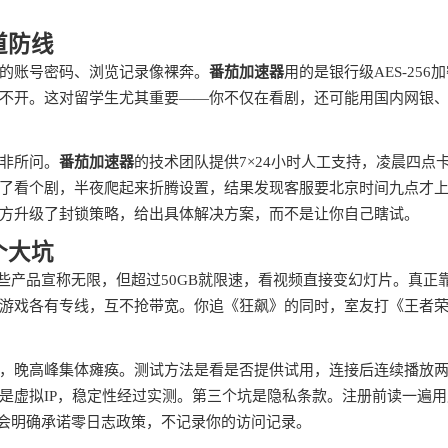
道防线
的账号密码、浏览记录像裸奔。
番茄加速器
用的是银行级AES-256
不开。这对留学生尤其重要——你不仅在看剧，还可能用国内网银
非所问。
番茄加速器
的技术团队提供7×24小时人工支持，凌晨四点
了看个剧，半夜爬起来折腾设置，结果发现客服要北京时间九点才
方升级了封锁策略，给出具体解决方案，而不是让你自己瞎试。
个大坑
些产品宣称无限，但超过50GB就限速，看视频直接变幻灯片。真正
游戏各有专线，互不抢带宽。你追《狂飙》的同时，室友打《王者
，晚高峰集体瘫痪。测试方法是看是否提供试用，连接后连续播放
是虚拟IP，稳定性经过实测。第三个坑是隐私条款。注册前读一遍用
品会明确承诺零日志政策，不记录你的访问记录。