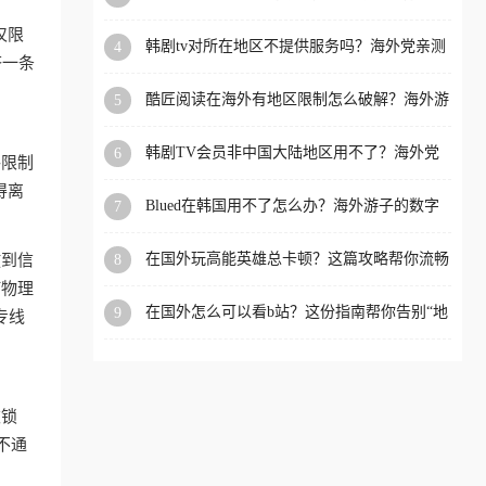
洲等国家和地区工作、留
仅限
韩剧tv对所在地区不提供服务吗？海外党亲测
4
学、定居等，都可以使用，
挤一条
有效的回国加速解决方案
不再因地区和版权限制所困
酷匠阅读在海外有地区限制怎么破解？海外游
5
扰。
子的内容归乡路
韩剧TV会员非中国大陆地区用不了？海外党
6
格限制
看国内内容的加速器选择指南
得离
Blued在韩国用不了怎么办？海外游子的数字
7
乡愁与解决方案
在国外玩高能英雄总卡顿？这篇攻略帮你流畅
8
放到信
上分+解锁国内影音自由
何物理
在国外怎么可以看b站？这份指南帮你告别“地
9
专线
区限制”的烦恼
被锁
不通