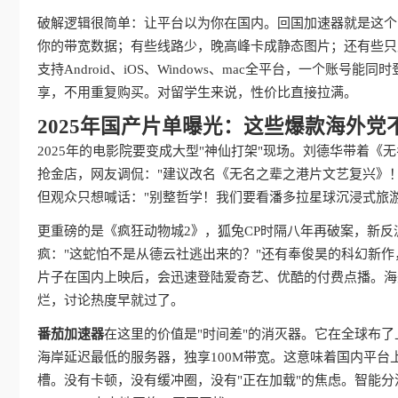
破解逻辑很简单：让平台以为你在国内。回国加速器就是这个
你的带宽数据；有些线路少，晚高峰卡成静态图片；还有些只
支持Android、iOS、Windows、mac全平台，一个
享，不用重复购买。对留学生来说，性价比直接拉满。
2025年国产片单曝光：这些爆款海外党
2025年的电影院要变成大型"神仙打架"现场。刘德华带着
抢金店，网友调侃："建议改名《无名之辈之港片文艺复兴》！
但观众只想喊话："别整哲学！我们要看潘多拉星球沉浸式旅游vl
更重磅的是《疯狂动物城2》，狐兔CP时隔八年再破案，新反派
疯："这蛇怕不是从德云社逃出来的？"还有奉俊昊的科幻新作
片子在国内上映后，会迅速登陆爱奇艺、优酷的付费点播。海
烂，讨论热度早就过了。
番茄加速器
在这里的价值是"时间差"的消灭器。它在全球布
海岸延迟最低的服务器，独享100M带宽。这意味着国内平台
槽。没有卡顿，没有缓冲圈，没有"正在加载"的焦虑。智能