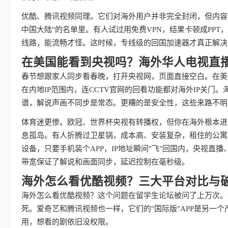
优酷、腾讯视频同理。它们对海外用户并非完全封闭，但内容
中国大陆"的名单里。有人试过用免费VPN，结果卡顿成PP
线路，能流畅才怪。这时候，专线级的回国加速器才真正解决
在美国能看到央视吗？海外华人电视直
春节想跟家人同步看春晚，打开央视网，页面直接空白。在美
在内地IP范围内，连CCTV官网的回看功能都对海外IP关
谱，解说声画不同步是常态。更糟的是安全性，这些来路不明
体育迷更惨。欧冠、世界杯央视有转播权，但你在海外根本进
息孤岛。有人折腾过卫星锅，成本高、安装复杂，租住的公寓
设备，只要手机装个APP，IP地址瞬间"飞"回国内，央视
带宽保证了解说和画面同步，延迟控制在毫秒级。
海外怎么看优酷视频？三大平台对比与
海外怎么看优酷视频？这个问题在留学生论坛被问了上万次。
死。爱奇艺和腾讯视频也一样，它们的"国际版"APP是另一
用，想看的剧依旧没权限。