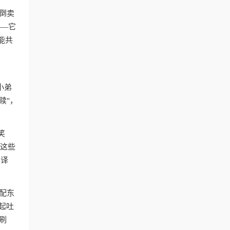
倒卖
——它
能共
小弟
赎"，
笑
。这些
翻译
配东
起吐
刷