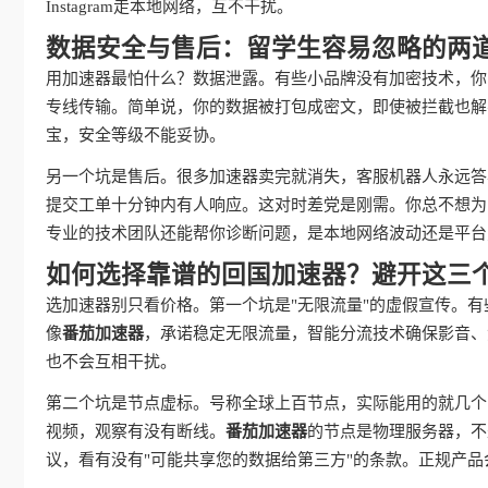
Instagram走本地网络，互不干扰。
数据安全与售后：留学生容易忽略的两
用加速器最怕什么？数据泄露。有些小品牌没有加密技术，你
专线传输。简单说，你的数据被打包成密文，即使被拦截也解
宝，安全等级不能妥协。
另一个坑是售后。很多加速器卖完就消失，客服机器人永远答
提交工单十分钟内有人响应。这对时差党是刚需。你总不想为
专业的技术团队还能帮你诊断问题，是本地网络波动还是平台
如何选择靠谱的回国加速器？避开这三
选加速器别只看价格。第一个坑是"无限流量"的虚假宣传。有
像
番茄加速器
，承诺稳定无限流量，智能分流技术确保影音、
也不会互相干扰。
第二个坑是节点虚标。号称全球上百节点，实际能用的就几个
视频，观察有没有断线。
番茄加速器
的节点是物理服务器，不
议，看有没有"可能共享您的数据给第三方"的条款。正规产