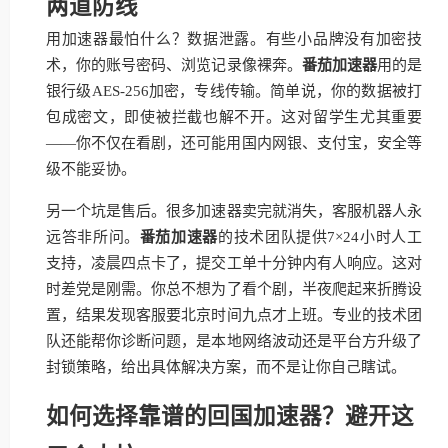
两道防线
用加速器最怕什么？数据泄露。有些小品牌没有加密技
术，你的账号密码、浏览记录像裸奔。
番茄加速器
用的是
银行级AES-256加密，专线传输。简单说，你的数据被打
包成密文，即使被拦截也解不开。这对留学生尤其重要
——你不仅在看剧，还可能用国内网银、支付宝，安全等
级不能妥协。
另一个坑是售后。很多加速器卖完就消失，客服机器人永
远答非所问。
番茄加速器
的技术团队提供7×24小时人工
支持，凌晨四点卡了，提交工单十分钟内有人响应。这对
时差党是刚需。你总不想为了看个剧，半夜爬起来折腾设
置，结果发现客服要北京时间九点才上班。专业的技术团
队还能帮你诊断问题，是本地网络波动还是平台方升级了
封锁策略，给出具体解决方案，而不是让你自己瞎试。
如何选择靠谱的回国加速器？避开这