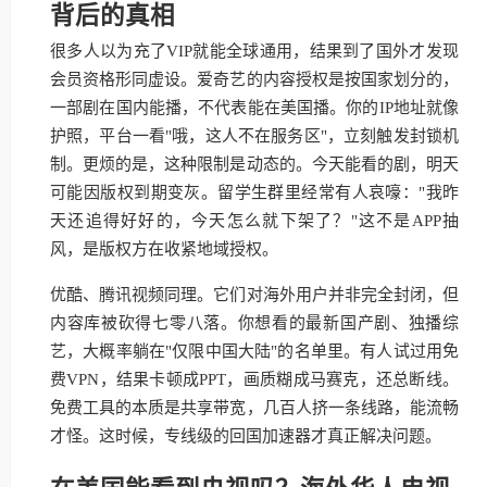
背后的真相
很多人以为充了VIP就能全球通用，结果到了国外才发现
会员资格形同虚设。爱奇艺的内容授权是按国家划分的，
一部剧在国内能播，不代表能在美国播。你的IP地址就像
护照，平台一看"哦，这人不在服务区"，立刻触发封锁机
制。更烦的是，这种限制是动态的。今天能看的剧，明天
可能因版权到期变灰。留学生群里经常有人哀嚎："我昨
天还追得好好的，今天怎么就下架了？"这不是APP抽
风，是版权方在收紧地域授权。
优酷、腾讯视频同理。它们对海外用户并非完全封闭，但
内容库被砍得七零八落。你想看的最新国产剧、独播综
艺，大概率躺在"仅限中国大陆"的名单里。有人试过用免
费VPN，结果卡顿成PPT，画质糊成马赛克，还总断线。
免费工具的本质是共享带宽，几百人挤一条线路，能流畅
才怪。这时候，专线级的回国加速器才真正解决问题。