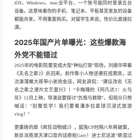
iOS、Windows、mac全平台，一个账号能同时登录五台
设备。这意味着你的手机、笔记本、平板甚至室友的设备
都能共享，不用重复购买。对留学生来说，性价比直接拉
满。
2025年国产片单曝光：这些爆款海
外党不能错过
2025年的电影院要变成大型"神仙打架"现场。刘德华带着
《无名之辈2》杀回来，前作靠小人物逆袭狂揽票房，这
次演落魄大哥带小弟抢金店，网友调侃："建议改名《无
名之辈之港片文艺复兴》！"卡梅隆的《阿凡达3：火与
灰》12月上映，导演说要探讨"仇恨与救赎"，但观众只想
喊话："别整哲学！我们要看潘多拉星球沉浸式旅游
vlog！"
更重磅的是《疯狂动物城2》，狐兔CP时隔八年再破案，
新反派竟是天津口音的话痨蛇Gary！迪士尼这波"萌混过