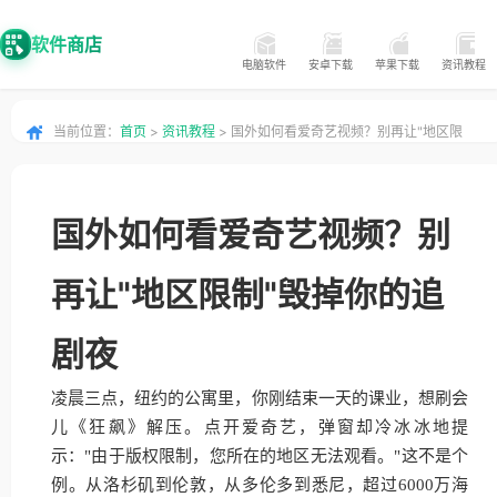
软件商店
电脑软件
安卓下载
苹果下载
资讯教程
当前位置：
首页
>
资讯教程
> 国外如何看爱奇艺视频？别再让"地区限
制"毁掉你的追剧夜
国外如何看爱奇艺视频？别
再让"地区限制"毁掉你的追
剧夜
凌晨三点，纽约的公寓里，你刚结束一天的课业，想刷会
儿《狂飙》解压。点开爱奇艺，弹窗却冷冰冰地提
示："由于版权限制，您所在的地区无法观看。"这不是个
例。从洛杉矶到伦敦，从多伦多到悉尼，超过6000万海