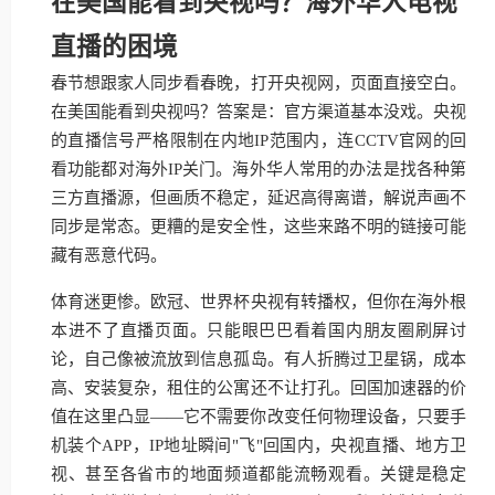
在美国能看到央视吗？海外华人电视
直播的困境
春节想跟家人同步看春晚，打开央视网，页面直接空白。
在美国能看到央视吗？答案是：官方渠道基本没戏。央视
的直播信号严格限制在内地IP范围内，连CCTV官网的回
看功能都对海外IP关门。海外华人常用的办法是找各种第
三方直播源，但画质不稳定，延迟高得离谱，解说声画不
同步是常态。更糟的是安全性，这些来路不明的链接可能
藏有恶意代码。
体育迷更惨。欧冠、世界杯央视有转播权，但你在海外根
本进不了直播页面。只能眼巴巴看着国内朋友圈刷屏讨
论，自己像被流放到信息孤岛。有人折腾过卫星锅，成本
高、安装复杂，租住的公寓还不让打孔。回国加速器的价
值在这里凸显——它不需要你改变任何物理设备，只要手
机装个APP，IP地址瞬间"飞"回国内，央视直播、地方卫
视、甚至各省市的地面频道都能流畅观看。关键是稳定