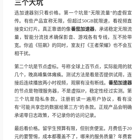
三个大坑
选加速器别只看价格。第一个坑是"无限流量"的虚假宣
传。有些产品宣称无限，但超过50GB就限速，看视频直
接变幻灯片。真正靠谱的像
番茄加速器
，承诺稳定无限流
量，智能分流技术确保影音、游戏各有专线，互不抢带
宽。你追《狂飙》的同时，室友打《王者荣耀》也不会互
相干扰。
第二个坑是节点虚标。号称全球上百节点，实际能用的就
几个，晚高峰集体瘫痪。测试方法是看是否提供试用，连
接后连续播放两小时视频，观察有没有断线。
番茄加速器
的节点是物理服务器，不是虚拟IP，稳定性经过实测。第
三个坑是隐私条款。注册前读一遍用户协议，看有没
有"可能共享您的数据给第三方"的条款。正规产品会明确
承诺零日志政策，不记录你的访问记录。
最后看价格。留学生预算有限，但别贪便宜。月费低于20
元的要警惕，成本都覆盖不了，哪来的服务质量？年费套