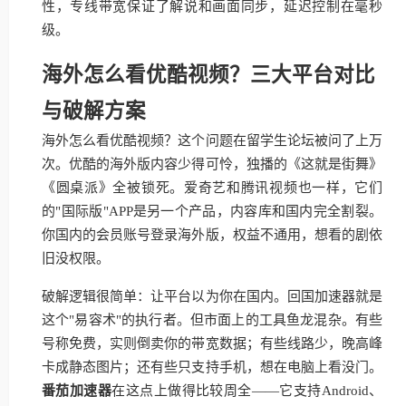
性，专线带宽保证了解说和画面同步，延迟控制在毫秒
级。
海外怎么看优酷视频？三大平台对比
与破解方案
海外怎么看优酷视频？这个问题在留学生论坛被问了上万
次。优酷的海外版内容少得可怜，独播的《这就是街舞》
《圆桌派》全被锁死。爱奇艺和腾讯视频也一样，它们
的"国际版"APP是另一个产品，内容库和国内完全割裂。
你国内的会员账号登录海外版，权益不通用，想看的剧依
旧没权限。
破解逻辑很简单：让平台以为你在国内。回国加速器就是
这个"易容术"的执行者。但市面上的工具鱼龙混杂。有些
号称免费，实则倒卖你的带宽数据；有些线路少，晚高峰
卡成静态图片；还有些只支持手机，想在电脑上看没门。
番茄加速器
在这点上做得比较周全——它支持Android、