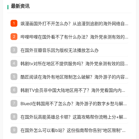
再因地区和版权限制所困扰。
最新资讯
飒漫画国外打不开怎么办？从追漫到追剧的海外网络自由之路
1
哔哩哔哩在国外看不了有什么办法？海外党亲测有效的回国加速解决方案
2
在国外豆瓣音乐因为版权无法播放怎么办
3
韩剧tv对所在地区不提供服务吗？海外党亲测有效的回国加速解决方案
4
酷匠阅读在海外有地区限制怎么破解？海外游子的内容归乡路
5
韩剧TV会员非中国大陆地区用不了？海外党看国内内容的加速器选择指南
6
Blued在韩国用不了怎么办？海外游子的数字乡愁与解决方案
7
在国外玩高能英雄总卡顿？这篇攻略帮你流畅上分+解锁国内影音自由
8
在国外怎么可以看b站？这份指南帮你告别“地区限制”的烦恼
9