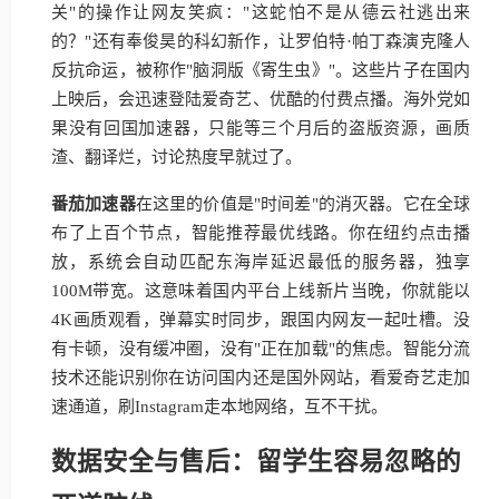
关"的操作让网友笑疯："这蛇怕不是从德云社逃出来
的？"还有奉俊昊的科幻新作，让罗伯特·帕丁森演克隆人
反抗命运，被称作"脑洞版《寄生虫》"。这些片子在国内
上映后，会迅速登陆爱奇艺、优酷的付费点播。海外党如
果没有回国加速器，只能等三个月后的盗版资源，画质
渣、翻译烂，讨论热度早就过了。
番茄加速器
在这里的价值是"时间差"的消灭器。它在全球
布了上百个节点，智能推荐最优线路。你在纽约点击播
放，系统会自动匹配东海岸延迟最低的服务器，独享
100M带宽。这意味着国内平台上线新片当晚，你就能以
4K画质观看，弹幕实时同步，跟国内网友一起吐槽。没
有卡顿，没有缓冲圈，没有"正在加载"的焦虑。智能分流
技术还能识别你在访问国内还是国外网站，看爱奇艺走加
速通道，刷Instagram走本地网络，互不干扰。
数据安全与售后：留学生容易忽略的