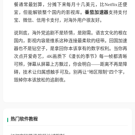
餐通常最划算，分摊下来每月十几美元，比Netflix还便
宜，但能解锁整个国内的影视库。
番茄加速器
支持支付
宝、微信、信用卡支付，对海外用户很友好。
说到底，海外党追剧不是矫情，是刚需。语言文化的根在
国内，影视内容是维系这种连接最柔软的纽带。回国加速
器也不是钻空子，是拿回你本该享有的数字权利。当你再
次点开爱奇艺，4K画质下《漫长的季节》每一帧都清晰
可辨，弹幕从屏幕上方飘过，你会明白——距离不再是障
碍，技术让归属感触手可及。别再让"地区限制"四个字，
毁掉你本该放松的追剧夜。
热门软件教程