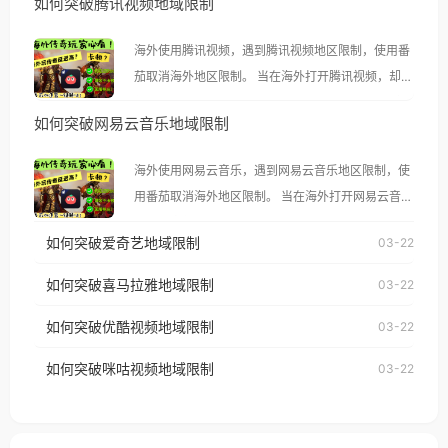
如何突破腾讯视频地域限制
海外使用腾讯视频，遇到腾讯视频地区限制，使用番
茄取消海外地区限制。 当在海外打开腾讯视频，却突
然弹出“由于版权限制，您所在的地区无法播放”的提
如何突破网易云音乐地域限制
示语。 海外用户如香港、澳门、台湾、美国、加拿
大、澳大利亚、欧洲等国家和地区时，腾讯视频也会
海外使用网易云音乐，遇到网易云音乐地区限制，使
像其他音乐平台一样，出现地区及版权限制问题，且
用番茄取消海外地区限制。 当在海外打开网易云音
仅能在中国大陆地区播放。 遇到这个问题的朋友们，
乐，却突然弹出“由于版权限制，您所在的地区无法
使用番茄回国加速器，即可解决「海外用户收听腾讯
如何突破爱奇艺地域限制
03-22
播放”的提示语。 海外用户如香港、澳门、台湾、美
视频地区版权限制」的问题，无论人在香港、澳门、
国、加拿大、澳大利亚、欧洲等国家和地区时，网易
如何突破喜马拉雅地域限制
03-22
台湾、美国、加拿大、澳大利亚、欧洲等国家和地区
云音乐也会像其他音乐平台一样，出现地区及版权限
工作、留学、定居等，都可以使用，不再因地区和版
如何突破优酷视频地域限制
03-22
制问题，且仅能在中国大陆地区播放。 遇到这个问题
权限制所困扰。
的朋友们，使用番茄回国加速器，即可解决「海外用
如何突破咪咕视频地域限制
03-22
户收听网易云音乐地区版权限制」的问题，无论人在
香港、澳门、台湾、美国、加拿大、澳大利亚、欧洲
等国家和地区工作、留学、定居等，都可以使用，不