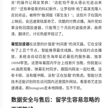
关"的操作让网友笑疯："这蛇怕不是从德云社逃出来
的？"还有奉俊昊的科幻新作，让罗伯特·帕丁森演克隆人
反抗命运，被称作"脑洞版《寄生虫》"。这些片子在国内
上映后，会迅速登陆爱奇艺、优酷的付费点播。海外党如
果没有回国加速器，只能等三个月后的盗版资源，画质
渣、翻译烂，讨论热度早就过了。
番茄加速器
在这里的价值是"时间差"的消灭器。它在全球
布了上百个节点，智能推荐最优线路。你在纽约点击播
放，系统会自动匹配东海岸延迟最低的服务器，独享
100M带宽。这意味着国内平台上线新片当晚，你就能以
4K画质观看，弹幕实时同步，跟国内网友一起吐槽。没
有卡顿，没有缓冲圈，没有"正在加载"的焦虑。智能分流
技术还能识别你在访问国内还是国外网站，看爱奇艺走加
速通道，刷Instagram走本地网络，互不干扰。
数据安全与售后：留学生容易忽略的