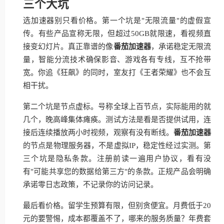
三个大坑
选加速器别只看价格。第一个坑是"无限流量"的虚假宣
传。有些产品宣称无限，但超过50GB就限速，看视频直
接变幻灯片。真正靠谱的像
番茄加速器
，承诺稳定无限流
量，智能分流技术确保影音、游戏各有专线，互不抢带
宽。你追《狂飙》的同时，室友打《王者荣耀》也不会互
相干扰。
第二个坑是节点虚标。号称全球上百节点，实际能用的就
几个，晚高峰集体瘫痪。测试方法是看是否提供试用，连
接后连续播放两小时视频，观察有没有断线。
番茄加速器
的节点是物理服务器，不是虚拟IP，稳定性经过实测。第
三个坑是隐私条款。注册前读一遍用户协议，看有没
有"可能共享您的数据给第三方"的条款。正规产品会明确
承诺零日志政策，不记录你的访问记录。
最后看价格。留学生预算有限，但别贪便宜。月费低于20
元的要警惕，成本都覆盖不了，哪来的服务质量？年费套