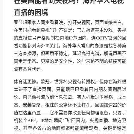
在美国能看到央视吗？海外华人电视
直播的困境
春节想跟家人同步看春晚，打开央视网，页面直接空白。
在美国能看到央视吗？答案是：官方渠道基本没戏。央视
的直播信号严格限制在内地IP范围内，连CCTV官网的回
看功能都对海外IP关门。海外华人常用的办法是找各种第
三方直播源，但画质不稳定，延迟高得离谱，解说声画不
同步是常态。更糟的是安全性，这些来路不明的链接可能
藏有恶意代码。
体育迷更惨。欧冠、世界杯央视有转播权，但你在海外根
本进不了直播页面。只能眼巴巴看着国内朋友圈刷屏讨
论，自己像被流放到信息孤岛。有人折腾过卫星锅，成本
高、安装复杂，租住的公寓还不让打孔。回国加速器的价
值在这里凸显——它不需要你改变任何物理设备，只要手
机装个APP，IP地址瞬间"飞"回国内，央视直播、地方卫
视、甚至各省市的地面频道都能流畅观看。关键是稳定