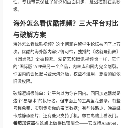
性，专线带宽保证了解说和画面同步，延迟控制在毫秒
级。
海外怎么看优酷视频？三大平台对比
与破解方案
海外怎么看优酷视频？这个问题在留学生论坛被问了上万
次。优酷的海外版内容少得可怜，独播的《这就是街舞》
《圆桌派》全被锁死。爱奇艺和腾讯视频也一样，它们
的"国际版"APP是另一个产品，内容库和国内完全割裂。
你国内的会员账号登录海外版，权益不通用，想看的剧依
旧没权限。
破解逻辑很简单：让平台以为你在国内。回国加速器就是
这个"易容术"的执行者。但市面上的工具鱼龙混杂。有些
号称免费，实则倒卖你的带宽数据；有些线路少，晚高峰
卡成静态图片；还有些只支持手机，想在电脑上看没门。
番茄加速器
在这点上做得比较周全——它支持Android、