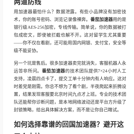
两道防线
用加速器最怕什么？数据泄露。有些小品牌没有加密技
术，你的账号密码、浏览记录像裸奔。
番茄加速器
用的是
银行级AES-256加密，专线传输。简单说，你的数据被打
包成密文，即使被拦截也解不开。这对留学生尤其重要
——你不仅在看剧，还可能用国内网银、支付宝，安全等
级不能妥协。
另一个坑是售后。很多加速器卖完就消失，客服机器人永
远答非所问。
番茄加速器
的技术团队提供7×24小时人工
支持，凌晨四点卡了，提交工单十分钟内有人响应。这对
时差党是刚需。你总不想为了看个剧，半夜爬起来折腾设
置，结果发现客服要北京时间九点才上班。专业的技术团
队还能帮你诊断问题，是本地网络波动还是平台方升级了
封锁策略，给出具体解决方案，而不是让你自己瞎试。
如何选择靠谱的回国加速器？避开这