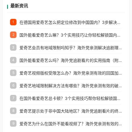
再因地区和版权限制所困扰。
最新资讯
在德国用爱奇艺怎么把定位修改到中国国内？3步解决+2个实用场景分享
1
国外能看爱奇艺么嘛？3个实用技巧让你轻松解锁国内影视（附越南华数TV定位修改+网易云海外收费解析）
2
爱奇艺会员有地域限制吗知乎？海外党亲测解决追剧理财双难题的加速器攻略
3
国外能看爱奇艺么吗？海外党追剧看片的实用指南（附避坑技巧）
4
爱奇艺视频版权受限怎么办？海外党亲测有效的回国加速器选择指南
5
爱奇艺地域限制解决方法有哪些？海外党亲测有效的破界指南
6
在国外看爱奇艺总卡顿？3个实用技巧帮你轻松解锁国内影音与生活服务
7
爱奇艺提示处于非中国大陆地区？海外党追剧看片的终极解决方案来了
8
爱奇艺为什么在国外不能看视频了？海外党亲测有效的回国加速方案来了
9