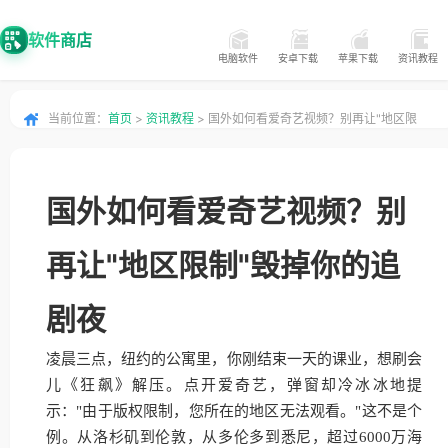
软件商店
电脑软件
安卓下载
苹果下载
资讯教程
当前位置：
首页
>
资讯教程
> 国外如何看爱奇艺视频？别再让"地区限
制"毁掉你的追剧夜
国外如何看爱奇艺视频？别
再让"地区限制"毁掉你的追
剧夜
凌晨三点，纽约的公寓里，你刚结束一天的课业，想刷会
儿《狂飙》解压。点开爱奇艺，弹窗却冷冰冰地提
示："由于版权限制，您所在的地区无法观看。"这不是个
例。从洛杉矶到伦敦，从多伦多到悉尼，超过6000万海