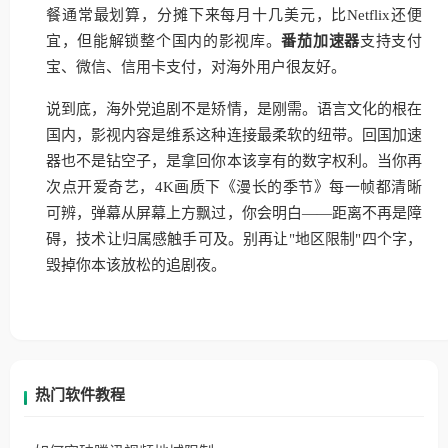
餐通常最划算，分摊下来每月十几美元，比Netflix还便
宜，但能解锁整个国内的影视库。
番茄加速器
支持支付
宝、微信、信用卡支付，对海外用户很友好。
说到底，海外党追剧不是矫情，是刚需。语言文化的根在
国内，影视内容是维系这种连接最柔软的纽带。回国加速
器也不是钻空子，是拿回你本该享有的数字权利。当你再
次点开爱奇艺，4K画质下《漫长的季节》每一帧都清晰
可辨，弹幕从屏幕上方飘过，你会明白——距离不再是障
碍，技术让归属感触手可及。别再让"地区限制"四个字，
毁掉你本该放松的追剧夜。
热门软件教程