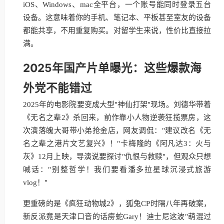
iOS、Windows、mac全平台，一个账号能同时登录五台
设备。这意味着你的手机、笔记本、平板甚至室友的设备
都能共享，不用重复购买。对留学生来说，性价比直接拉
满。
2025年国产片单曝光：这些爆款海
外党不能错过
2025年的电影院要变成大型"神仙打架"现场。刘德华带着
《无名之辈2》杀回来，前作靠小人物逆袭狂揽票房，这
次演落魄大哥带小弟抢金店，网友调侃："建议改名《无
名之辈之港片文艺复兴》！"卡梅隆的《阿凡达3：火与
灰》12月上映，导演说要探讨"仇恨与救赎"，但观众只想
喊话："别整哲学！我们要看潘多拉星球沉浸式旅游
vlog！"
更重磅的是《疯狂动物城2》，狐兔CP时隔八年再破案，
新反派竟是天津口音的话痨蛇Gary！迪士尼这波"萌混过