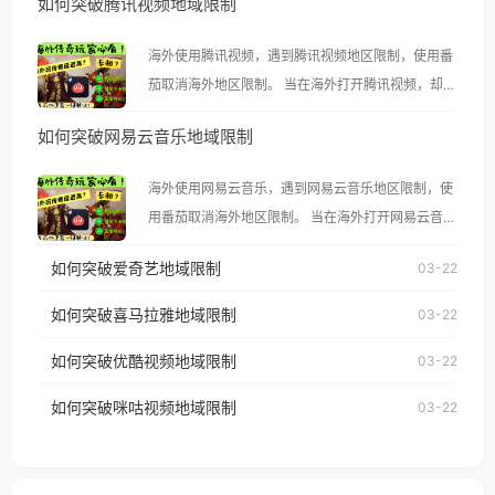
如何突破腾讯视频地域限制
海外使用腾讯视频，遇到腾讯视频地区限制，使用番
茄取消海外地区限制。 当在海外打开腾讯视频，却突
然弹出“由于版权限制，您所在的地区无法播放”的提
如何突破网易云音乐地域限制
示语。 海外用户如香港、澳门、台湾、美国、加拿
大、澳大利亚、欧洲等国家和地区时，腾讯视频也会
海外使用网易云音乐，遇到网易云音乐地区限制，使
像其他音乐平台一样，出现地区及版权限制问题，且
用番茄取消海外地区限制。 当在海外打开网易云音
仅能在中国大陆地区播放。 遇到这个问题的朋友们，
乐，却突然弹出“由于版权限制，您所在的地区无法
使用番茄回国加速器，即可解决「海外用户收听腾讯
如何突破爱奇艺地域限制
03-22
播放”的提示语。 海外用户如香港、澳门、台湾、美
视频地区版权限制」的问题，无论人在香港、澳门、
国、加拿大、澳大利亚、欧洲等国家和地区时，网易
如何突破喜马拉雅地域限制
03-22
台湾、美国、加拿大、澳大利亚、欧洲等国家和地区
云音乐也会像其他音乐平台一样，出现地区及版权限
工作、留学、定居等，都可以使用，不再因地区和版
如何突破优酷视频地域限制
03-22
制问题，且仅能在中国大陆地区播放。 遇到这个问题
权限制所困扰。
的朋友们，使用番茄回国加速器，即可解决「海外用
如何突破咪咕视频地域限制
03-22
户收听网易云音乐地区版权限制」的问题，无论人在
香港、澳门、台湾、美国、加拿大、澳大利亚、欧洲
等国家和地区工作、留学、定居等，都可以使用，不