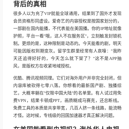
背后的真相
很多人以为充了VIP就能全球通用，结果到了国外才发现
会员资格形同虚设。爱奇艺的内容授权是按国家划分的，
一部剧在国内能播，不代表能在美国播。你的IP地址就像
护照，平台一看"哦，这人不在服务区"，立刻触发封锁机
制。更烦的是，这种限制是动态的。今天能看的剧，明天
可能因版权到期变灰。留学生群里经常有人哀嚎："我昨
天还追得好好的，今天怎么就下架了？"这不是APP抽
风，是版权方在收紧地域授权。
优酷、腾讯视频同理。它们对海外用户并非完全封闭，但
内容库被砍得七零八落。你想看的最新国产剧、独播综
艺，大概率躺在"仅限中国大陆"的名单里。有人试过用免
费VPN，结果卡顿成PPT，画质糊成马赛克，还总断线。
免费工具的本质是共享带宽，几百人挤一条线路，能流畅
才怪。这时候，专线级的回国加速器才真正解决问题。