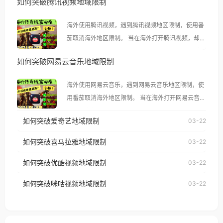
如何突破腾讯视频地域限制
海外使用腾讯视频，遇到腾讯视频地区限制，使用番
茄取消海外地区限制。 当在海外打开腾讯视频，却突
然弹出“由于版权限制，您所在的地区无法播放”的提
如何突破网易云音乐地域限制
示语。 海外用户如香港、澳门、台湾、美国、加拿
大、澳大利亚、欧洲等国家和地区时，腾讯视频也会
海外使用网易云音乐，遇到网易云音乐地区限制，使
像其他音乐平台一样，出现地区及版权限制问题，且
用番茄取消海外地区限制。 当在海外打开网易云音
仅能在中国大陆地区播放。 遇到这个问题的朋友们，
乐，却突然弹出“由于版权限制，您所在的地区无法
使用番茄回国加速器，即可解决「海外用户收听腾讯
如何突破爱奇艺地域限制
03-22
播放”的提示语。 海外用户如香港、澳门、台湾、美
视频地区版权限制」的问题，无论人在香港、澳门、
国、加拿大、澳大利亚、欧洲等国家和地区时，网易
如何突破喜马拉雅地域限制
03-22
台湾、美国、加拿大、澳大利亚、欧洲等国家和地区
云音乐也会像其他音乐平台一样，出现地区及版权限
工作、留学、定居等，都可以使用，不再因地区和版
如何突破优酷视频地域限制
03-22
制问题，且仅能在中国大陆地区播放。 遇到这个问题
权限制所困扰。
的朋友们，使用番茄回国加速器，即可解决「海外用
如何突破咪咕视频地域限制
03-22
户收听网易云音乐地区版权限制」的问题，无论人在
香港、澳门、台湾、美国、加拿大、澳大利亚、欧洲
等国家和地区工作、留学、定居等，都可以使用，不