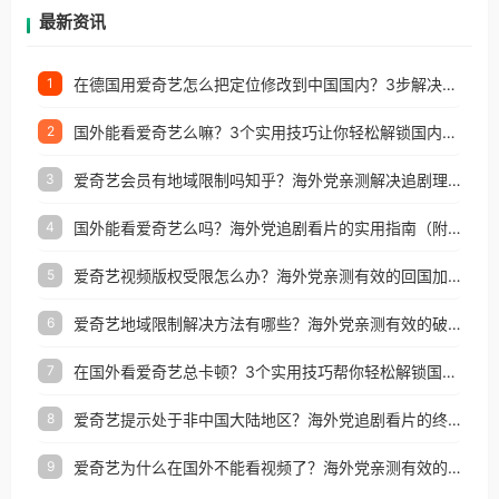
再因地区和版权限制所困扰。
最新资讯
在德国用爱奇艺怎么把定位修改到中国国内？3步解决+2个实用场景分享
1
国外能看爱奇艺么嘛？3个实用技巧让你轻松解锁国内影视（附越南华数TV定位修改+网易云海外收费解析）
2
爱奇艺会员有地域限制吗知乎？海外党亲测解决追剧理财双难题的加速器攻略
3
国外能看爱奇艺么吗？海外党追剧看片的实用指南（附避坑技巧）
4
爱奇艺视频版权受限怎么办？海外党亲测有效的回国加速器选择指南
5
爱奇艺地域限制解决方法有哪些？海外党亲测有效的破界指南
6
在国外看爱奇艺总卡顿？3个实用技巧帮你轻松解锁国内影音与生活服务
7
爱奇艺提示处于非中国大陆地区？海外党追剧看片的终极解决方案来了
8
爱奇艺为什么在国外不能看视频了？海外党亲测有效的回国加速方案来了
9