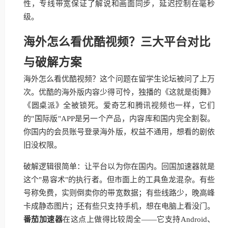
性，专线带宽保证了解说和画面同步，延迟控制在毫秒
级。
海外怎么看优酷视频？三大平台对比
与破解方案
海外怎么看优酷视频？这个问题在留学生论坛被问了上万
次。优酷的海外版内容少得可怜，独播的《这就是街舞》
《圆桌派》全被锁死。爱奇艺和腾讯视频也一样，它们
的"国际版"APP是另一个产品，内容库和国内完全割裂。
你国内的会员账号登录海外版，权益不通用，想看的剧依
旧没权限。
破解逻辑很简单：让平台以为你在国内。回国加速器就是
这个"易容术"的执行者。但市面上的工具鱼龙混杂。有些
号称免费，实则倒卖你的带宽数据；有些线路少，晚高峰
卡成静态图片；还有些只支持手机，想在电脑上看没门。
番茄加速器
在这点上做得比较周全——它支持Android、