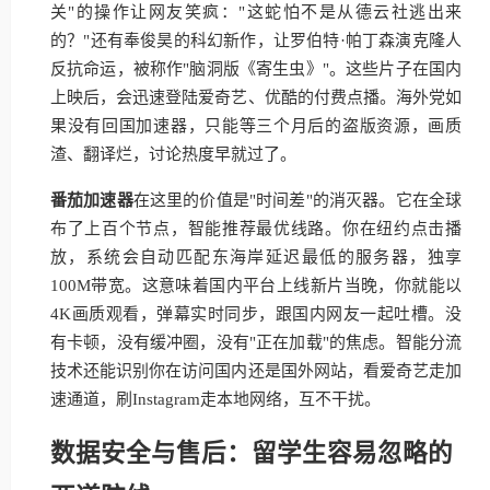
关"的操作让网友笑疯："这蛇怕不是从德云社逃出来
的？"还有奉俊昊的科幻新作，让罗伯特·帕丁森演克隆人
反抗命运，被称作"脑洞版《寄生虫》"。这些片子在国内
上映后，会迅速登陆爱奇艺、优酷的付费点播。海外党如
果没有回国加速器，只能等三个月后的盗版资源，画质
渣、翻译烂，讨论热度早就过了。
番茄加速器
在这里的价值是"时间差"的消灭器。它在全球
布了上百个节点，智能推荐最优线路。你在纽约点击播
放，系统会自动匹配东海岸延迟最低的服务器，独享
100M带宽。这意味着国内平台上线新片当晚，你就能以
4K画质观看，弹幕实时同步，跟国内网友一起吐槽。没
有卡顿，没有缓冲圈，没有"正在加载"的焦虑。智能分流
技术还能识别你在访问国内还是国外网站，看爱奇艺走加
速通道，刷Instagram走本地网络，互不干扰。
数据安全与售后：留学生容易忽略的