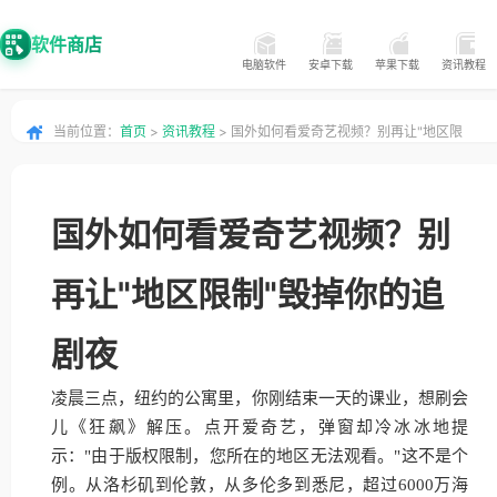
软件商店
电脑软件
安卓下载
苹果下载
资讯教程
当前位置：
首页
>
资讯教程
> 国外如何看爱奇艺视频？别再让"地区限
制"毁掉你的追剧夜
国外如何看爱奇艺视频？别
再让"地区限制"毁掉你的追
剧夜
凌晨三点，纽约的公寓里，你刚结束一天的课业，想刷会
儿《狂飙》解压。点开爱奇艺，弹窗却冷冰冰地提
示："由于版权限制，您所在的地区无法观看。"这不是个
例。从洛杉矶到伦敦，从多伦多到悉尼，超过6000万海