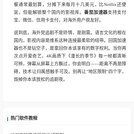
餐通常最划算，分摊下来每月十几美元，比Netflix还便
宜，但能解锁整个国内的影视库。
番茄加速器
支持支付
宝、微信、信用卡支付，对海外用户很友好。
说到底，海外党追剧不是矫情，是刚需。语言文化的根在
国内，影视内容是维系这种连接最柔软的纽带。回国加速
器也不是钻空子，是拿回你本该享有的数字权利。当你再
次点开爱奇艺，4K画质下《漫长的季节》每一帧都清晰
可辨，弹幕从屏幕上方飘过，你会明白——距离不再是障
碍，技术让归属感触手可及。别再让"地区限制"四个字，
毁掉你本该放松的追剧夜。
热门软件教程