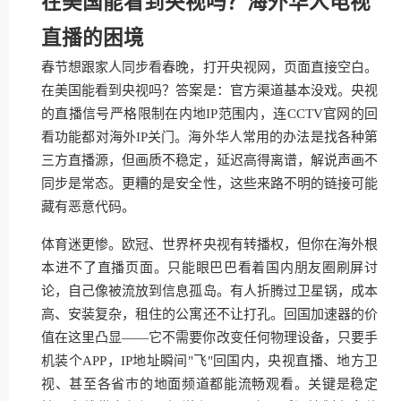
在美国能看到央视吗？海外华人电视
直播的困境
春节想跟家人同步看春晚，打开央视网，页面直接空白。
在美国能看到央视吗？答案是：官方渠道基本没戏。央视
的直播信号严格限制在内地IP范围内，连CCTV官网的回
看功能都对海外IP关门。海外华人常用的办法是找各种第
三方直播源，但画质不稳定，延迟高得离谱，解说声画不
同步是常态。更糟的是安全性，这些来路不明的链接可能
藏有恶意代码。
体育迷更惨。欧冠、世界杯央视有转播权，但你在海外根
本进不了直播页面。只能眼巴巴看着国内朋友圈刷屏讨
论，自己像被流放到信息孤岛。有人折腾过卫星锅，成本
高、安装复杂，租住的公寓还不让打孔。回国加速器的价
值在这里凸显——它不需要你改变任何物理设备，只要手
机装个APP，IP地址瞬间"飞"回国内，央视直播、地方卫
视、甚至各省市的地面频道都能流畅观看。关键是稳定