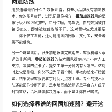
两道防线
用加速器最怕什么？数据泄露。有些小品牌没有加密技
术，你的账号密码、浏览记录像裸奔。
番茄加速器
用的是
银行级AES-256加密，专线传输。简单说，你的数据被打
包成密文，即使被拦截也解不开。这对留学生尤其重要
——你不仅在看剧，还可能用国内网银、支付宝，安全等
级不能妥协。
另一个坑是售后。很多加速器卖完就消失，客服机器人永
远答非所问。
番茄加速器
的技术团队提供7×24小时人工
支持，凌晨四点卡了，提交工单十分钟内有人响应。这对
时差党是刚需。你总不想为了看个剧，半夜爬起来折腾设
置，结果发现客服要北京时间九点才上班。专业的技术团
队还能帮你诊断问题，是本地网络波动还是平台方升级了
封锁策略，给出具体解决方案，而不是让你自己瞎试。
如何选择靠谱的回国加速器？避开这