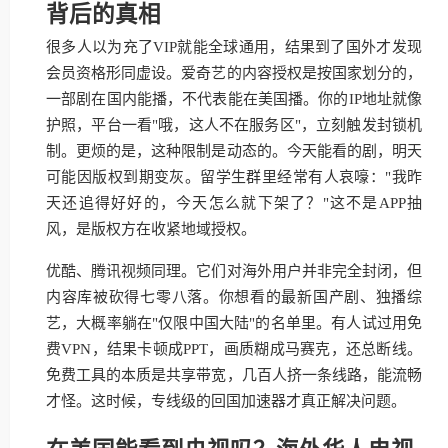
背后的真相
很多人以为充了VIP就能全球通用，结果到了国外才发现
会员资格形同虚设。爱奇艺的内容授权是按国家划分的，
一部剧在国内能播，不代表能在美国播。你的IP地址就像
护照，平台一看"哦，这人不在服务区"，立刻触发封锁机
制。更烦的是，这种限制是动态的。今天能看的剧，明天
可能因版权到期变灰。留学生群里经常有人哀嚎："我昨
天还追得好好的，今天怎么就下架了？"这不是APP抽
风，是版权方在收紧地域授权。
优酷、腾讯视频同理。它们对海外用户并非完全封闭，但
内容库被砍得七零八落。你想看的最新国产剧、独播综
艺，大概率躺在"仅限中国大陆"的名单里。有人试过用免
费VPN，结果卡顿成PPT，画质糊成马赛克，还总断线。
免费工具的本质是共享带宽，几百人挤一条线路，能流畅
才怪。这时候，专线级的回国加速器才真正解决问题。