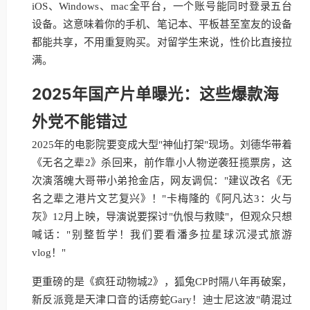
iOS、Windows、mac全平台，一个账号能同时登录五台
设备。这意味着你的手机、笔记本、平板甚至室友的设备
都能共享，不用重复购买。对留学生来说，性价比直接拉
满。
2025年国产片单曝光：这些爆款海
外党不能错过
2025年的电影院要变成大型"神仙打架"现场。刘德华带着
《无名之辈2》杀回来，前作靠小人物逆袭狂揽票房，这
次演落魄大哥带小弟抢金店，网友调侃："建议改名《无
名之辈之港片文艺复兴》！"卡梅隆的《阿凡达3：火与
灰》12月上映，导演说要探讨"仇恨与救赎"，但观众只想
喊话："别整哲学！我们要看潘多拉星球沉浸式旅游
vlog！"
更重磅的是《疯狂动物城2》，狐兔CP时隔八年再破案，
新反派竟是天津口音的话痨蛇Gary！迪士尼这波"萌混过