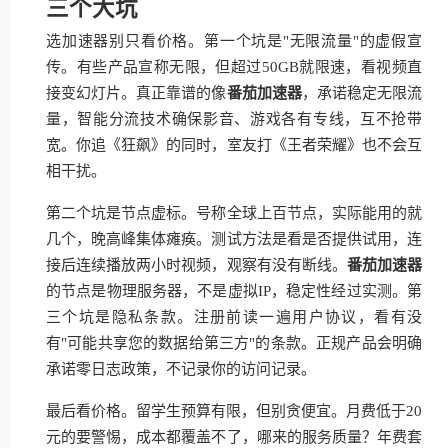
三个大坑
选加速器别只看价格。第一个坑是"无限流量"的虚假宣
传。有些产品宣称无限，但超过50GB就限速，看视频直
接变幻灯片。真正靠谱的像
番茄加速器
，承诺稳定无限流
量，智能分流技术确保影音、游戏各有专线，互不抢带
宽。你追《狂飙》的同时，室友打《王者荣耀》也不会互
相干扰。
第二个坑是节点虚标。号称全球上百节点，实际能用的就
几个，晚高峰集体瘫痪。测试方法是看是否提供试用，连
接后连续播放两小时视频，观察有没有断线。
番茄加速器
的节点是物理服务器，不是虚拟IP，稳定性经过实测。第
三个坑是隐私条款。注册前读一遍用户协议，看有没
有"可能共享您的数据给第三方"的条款。正规产品会明确
承诺零日志政策，不记录你的访问记录。
最后看价格。留学生预算有限，但别贪便宜。月费低于20
元的要警惕，成本都覆盖不了，哪来的服务质量？年费套