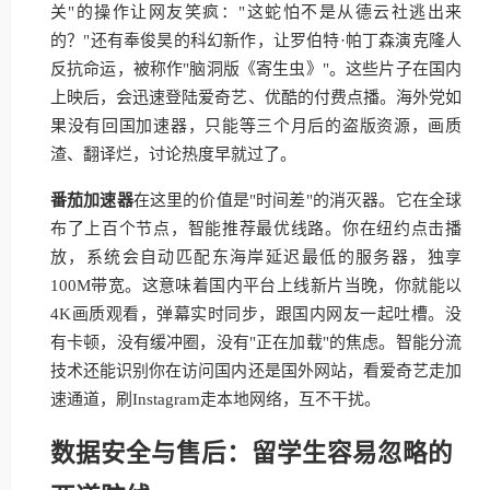
关"的操作让网友笑疯："这蛇怕不是从德云社逃出来
的？"还有奉俊昊的科幻新作，让罗伯特·帕丁森演克隆人
反抗命运，被称作"脑洞版《寄生虫》"。这些片子在国内
上映后，会迅速登陆爱奇艺、优酷的付费点播。海外党如
果没有回国加速器，只能等三个月后的盗版资源，画质
渣、翻译烂，讨论热度早就过了。
番茄加速器
在这里的价值是"时间差"的消灭器。它在全球
布了上百个节点，智能推荐最优线路。你在纽约点击播
放，系统会自动匹配东海岸延迟最低的服务器，独享
100M带宽。这意味着国内平台上线新片当晚，你就能以
4K画质观看，弹幕实时同步，跟国内网友一起吐槽。没
有卡顿，没有缓冲圈，没有"正在加载"的焦虑。智能分流
技术还能识别你在访问国内还是国外网站，看爱奇艺走加
速通道，刷Instagram走本地网络，互不干扰。
数据安全与售后：留学生容易忽略的