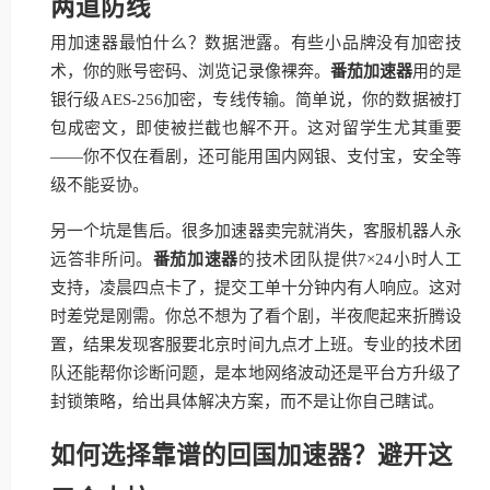
两道防线
用加速器最怕什么？数据泄露。有些小品牌没有加密技
术，你的账号密码、浏览记录像裸奔。
番茄加速器
用的是
银行级AES-256加密，专线传输。简单说，你的数据被打
包成密文，即使被拦截也解不开。这对留学生尤其重要
——你不仅在看剧，还可能用国内网银、支付宝，安全等
级不能妥协。
另一个坑是售后。很多加速器卖完就消失，客服机器人永
远答非所问。
番茄加速器
的技术团队提供7×24小时人工
支持，凌晨四点卡了，提交工单十分钟内有人响应。这对
时差党是刚需。你总不想为了看个剧，半夜爬起来折腾设
置，结果发现客服要北京时间九点才上班。专业的技术团
队还能帮你诊断问题，是本地网络波动还是平台方升级了
封锁策略，给出具体解决方案，而不是让你自己瞎试。
如何选择靠谱的回国加速器？避开这