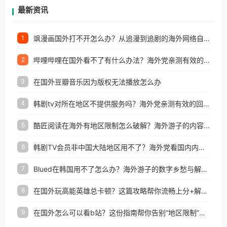
再因地区和版权限制所困扰。
最新资讯
飒漫画国外打不开怎么办？从追漫到追剧的海外网络自由之路
1
哔哩哔哩在国外看不了有什么办法？海外党亲测有效的回国加速解决方案
2
在国外豆瓣音乐因为版权无法播放怎么办
3
韩剧tv对所在地区不提供服务吗？海外党亲测有效的回国加速解决方案
4
酷匠阅读在海外有地区限制怎么破解？海外游子的内容归乡路
5
韩剧TV会员非中国大陆地区用不了？海外党看国内内容的加速器选择指南
6
Blued在韩国用不了怎么办？海外游子的数字乡愁与解决方案
7
在国外玩高能英雄总卡顿？这篇攻略帮你流畅上分+解锁国内影音自由
8
在国外怎么可以看b站？这份指南帮你告别“地区限制”的烦恼
9