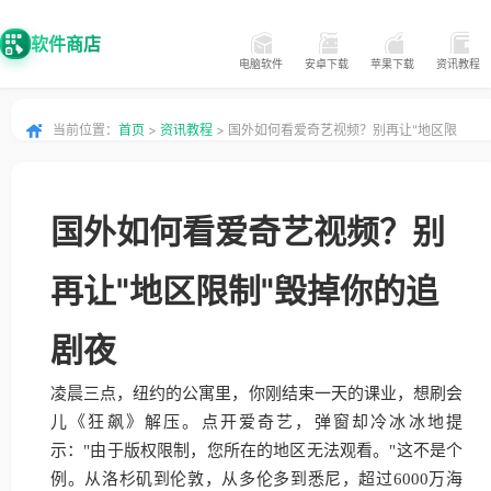
软件商店
电脑软件
安卓下载
苹果下载
资讯教程
当前位置：
首页
>
资讯教程
> 国外如何看爱奇艺视频？别再让"地区限
制"毁掉你的追剧夜
国外如何看爱奇艺视频？别
再让"地区限制"毁掉你的追
剧夜
凌晨三点，纽约的公寓里，你刚结束一天的课业，想刷会
儿《狂飙》解压。点开爱奇艺，弹窗却冷冰冰地提
示："由于版权限制，您所在的地区无法观看。"这不是个
例。从洛杉矶到伦敦，从多伦多到悉尼，超过6000万海