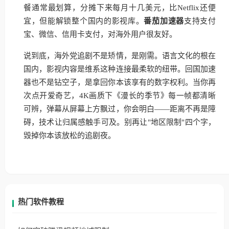
餐通常最划算，分摊下来每月十几美元，比Netflix还便
宜，但能解锁整个国内的影视库。
番茄加速器
支持支付
宝、微信、信用卡支付，对海外用户很友好。
说到底，海外党追剧不是矫情，是刚需。语言文化的根在
国内，影视内容是维系这种连接最柔软的纽带。回国加速
器也不是钻空子，是拿回你本该享有的数字权利。当你再
次点开爱奇艺，4K画质下《漫长的季节》每一帧都清晰
可辨，弹幕从屏幕上方飘过，你会明白——距离不再是障
碍，技术让归属感触手可及。别再让"地区限制"四个字，
毁掉你本该放松的追剧夜。
热门软件教程