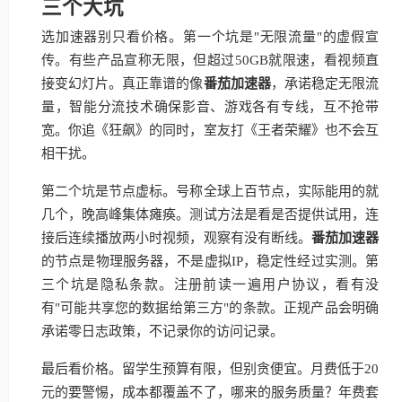
三个大坑
选加速器别只看价格。第一个坑是"无限流量"的虚假宣
传。有些产品宣称无限，但超过50GB就限速，看视频直
接变幻灯片。真正靠谱的像
番茄加速器
，承诺稳定无限流
量，智能分流技术确保影音、游戏各有专线，互不抢带
宽。你追《狂飙》的同时，室友打《王者荣耀》也不会互
相干扰。
第二个坑是节点虚标。号称全球上百节点，实际能用的就
几个，晚高峰集体瘫痪。测试方法是看是否提供试用，连
接后连续播放两小时视频，观察有没有断线。
番茄加速器
的节点是物理服务器，不是虚拟IP，稳定性经过实测。第
三个坑是隐私条款。注册前读一遍用户协议，看有没
有"可能共享您的数据给第三方"的条款。正规产品会明确
承诺零日志政策，不记录你的访问记录。
最后看价格。留学生预算有限，但别贪便宜。月费低于20
元的要警惕，成本都覆盖不了，哪来的服务质量？年费套