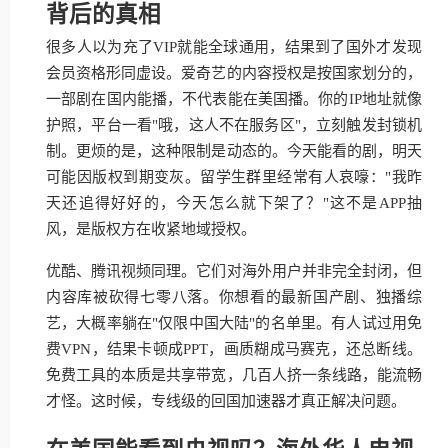
背后的真相
很多人以为充了VIP就能全球通用，结果到了国外才发现
会员资格形同虚设。爱奇艺的内容授权是按国家划分的，
一部剧在国内能播，不代表能在美国播。你的IP地址就像
护照，平台一看"哦，这人不在服务区"，立刻触发封锁机
制。更烦的是，这种限制是动态的。今天能看的剧，明天
可能因版权到期变灰。留学生群里经常有人哀嚎："我昨
天还追得好好的，今天怎么就下架了？"这不是APP抽
风，是版权方在收紧地域授权。
优酷、腾讯视频同理。它们对海外用户并非完全封闭，但
内容库被砍得七零八落。你想看的最新国产剧、独播综
艺，大概率躺在"仅限中国大陆"的名单里。有人试过用免
费VPN，结果卡顿成PPT，画质糊成马赛克，还总断线。
免费工具的本质是共享带宽，几百人挤一条线路，能流畅
才怪。这时候，专线级的回国加速器才真正解决问题。