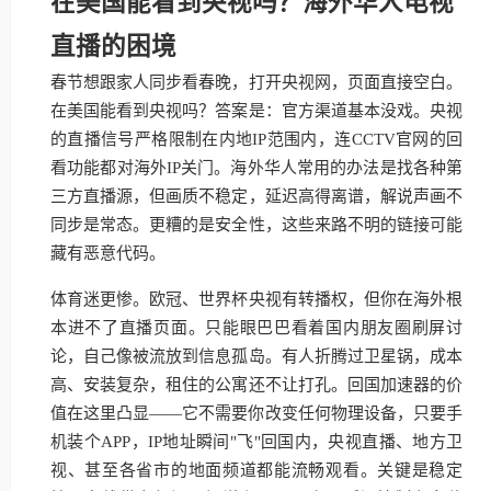
在美国能看到央视吗？海外华人电视
直播的困境
春节想跟家人同步看春晚，打开央视网，页面直接空白。
在美国能看到央视吗？答案是：官方渠道基本没戏。央视
的直播信号严格限制在内地IP范围内，连CCTV官网的回
看功能都对海外IP关门。海外华人常用的办法是找各种第
三方直播源，但画质不稳定，延迟高得离谱，解说声画不
同步是常态。更糟的是安全性，这些来路不明的链接可能
藏有恶意代码。
体育迷更惨。欧冠、世界杯央视有转播权，但你在海外根
本进不了直播页面。只能眼巴巴看着国内朋友圈刷屏讨
论，自己像被流放到信息孤岛。有人折腾过卫星锅，成本
高、安装复杂，租住的公寓还不让打孔。回国加速器的价
值在这里凸显——它不需要你改变任何物理设备，只要手
机装个APP，IP地址瞬间"飞"回国内，央视直播、地方卫
视、甚至各省市的地面频道都能流畅观看。关键是稳定