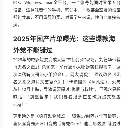
iOS、Windows、mac全平台，一个账号能同时登录五台
设备。这意味着你的手机、笔记本、平板甚至室友的设备
都能共享，不用重复购买。对留学生来说，性价比直接拉
满。
2025年国产片单曝光：这些爆款海
外党不能错过
2025年的电影院要变成大型"神仙打架"现场。刘德华带着
《无名之辈2》杀回来，前作靠小人物逆袭狂揽票房，这
次演落魄大哥带小弟抢金店，网友调侃："建议改名《无
名之辈之港片文艺复兴》！"卡梅隆的《阿凡达3：火与
灰》12月上映，导演说要探讨"仇恨与救赎"，但观众只想
喊话："别整哲学！我们要看潘多拉星球沉浸式旅游
vlog！"
更重磅的是《疯狂动物城2》，狐兔CP时隔八年再破案，
新反派竟是天津口音的话痨蛇Gary！迪士尼这波"萌混过