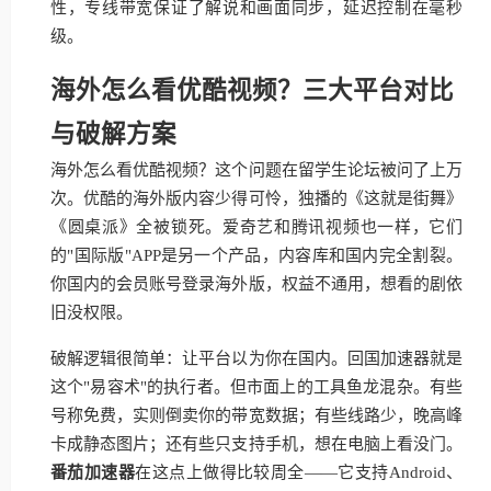
性，专线带宽保证了解说和画面同步，延迟控制在毫秒
级。
海外怎么看优酷视频？三大平台对比
与破解方案
海外怎么看优酷视频？这个问题在留学生论坛被问了上万
次。优酷的海外版内容少得可怜，独播的《这就是街舞》
《圆桌派》全被锁死。爱奇艺和腾讯视频也一样，它们
的"国际版"APP是另一个产品，内容库和国内完全割裂。
你国内的会员账号登录海外版，权益不通用，想看的剧依
旧没权限。
破解逻辑很简单：让平台以为你在国内。回国加速器就是
这个"易容术"的执行者。但市面上的工具鱼龙混杂。有些
号称免费，实则倒卖你的带宽数据；有些线路少，晚高峰
卡成静态图片；还有些只支持手机，想在电脑上看没门。
番茄加速器
在这点上做得比较周全——它支持Android、