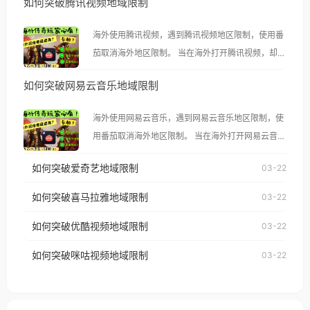
如何突破腾讯视频地域限制
海外使用腾讯视频，遇到腾讯视频地区限制，使用番
茄取消海外地区限制。 当在海外打开腾讯视频，却突
然弹出“由于版权限制，您所在的地区无法播放”的提
如何突破网易云音乐地域限制
示语。 海外用户如香港、澳门、台湾、美国、加拿
大、澳大利亚、欧洲等国家和地区时，腾讯视频也会
海外使用网易云音乐，遇到网易云音乐地区限制，使
像其他音乐平台一样，出现地区及版权限制问题，且
用番茄取消海外地区限制。 当在海外打开网易云音
仅能在中国大陆地区播放。 遇到这个问题的朋友们，
乐，却突然弹出“由于版权限制，您所在的地区无法
使用番茄回国加速器，即可解决「海外用户收听腾讯
如何突破爱奇艺地域限制
03-22
播放”的提示语。 海外用户如香港、澳门、台湾、美
视频地区版权限制」的问题，无论人在香港、澳门、
国、加拿大、澳大利亚、欧洲等国家和地区时，网易
如何突破喜马拉雅地域限制
03-22
台湾、美国、加拿大、澳大利亚、欧洲等国家和地区
云音乐也会像其他音乐平台一样，出现地区及版权限
工作、留学、定居等，都可以使用，不再因地区和版
如何突破优酷视频地域限制
03-22
制问题，且仅能在中国大陆地区播放。 遇到这个问题
权限制所困扰。
的朋友们，使用番茄回国加速器，即可解决「海外用
如何突破咪咕视频地域限制
03-22
户收听网易云音乐地区版权限制」的问题，无论人在
香港、澳门、台湾、美国、加拿大、澳大利亚、欧洲
等国家和地区工作、留学、定居等，都可以使用，不