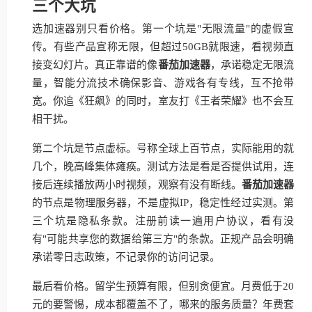
三个大坑
选加速器别只看价格。第一个坑是"无限流量"的虚假宣
传。有些产品宣称无限，但超过50GB就限速，看视频直
接变幻灯片。真正靠谱的像
番茄加速器
，承诺稳定无限流
量，智能分流技术确保影音、游戏各有专线，互不抢带
宽。你追《狂飙》的同时，室友打《王者荣耀》也不会互
相干扰。
第二个坑是节点虚标。号称全球上百节点，实际能用的就
几个，晚高峰集体瘫痪。测试方法是看是否提供试用，连
接后连续播放两小时视频，观察有没有断线。
番茄加速器
的节点是物理服务器，不是虚拟IP，稳定性经过实测。第
三个坑是隐私条款。注册前读一遍用户协议，看有没
有"可能共享您的数据给第三方"的条款。正规产品会明确
承诺零日志政策，不记录你的访问记录。
最后看价格。留学生预算有限，但别贪便宜。月费低于20
元的要警惕，成本都覆盖不了，哪来的服务质量？年费套