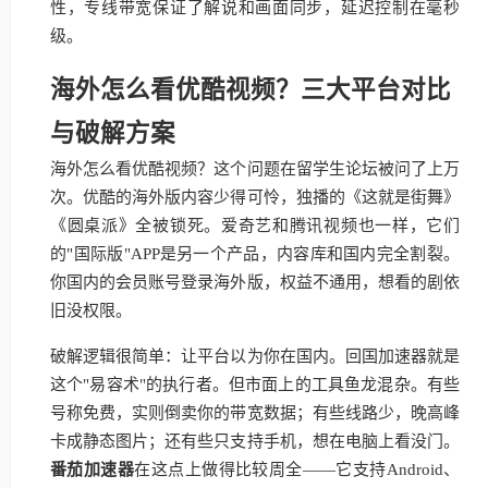
性，专线带宽保证了解说和画面同步，延迟控制在毫秒
级。
海外怎么看优酷视频？三大平台对比
与破解方案
海外怎么看优酷视频？这个问题在留学生论坛被问了上万
次。优酷的海外版内容少得可怜，独播的《这就是街舞》
《圆桌派》全被锁死。爱奇艺和腾讯视频也一样，它们
的"国际版"APP是另一个产品，内容库和国内完全割裂。
你国内的会员账号登录海外版，权益不通用，想看的剧依
旧没权限。
破解逻辑很简单：让平台以为你在国内。回国加速器就是
这个"易容术"的执行者。但市面上的工具鱼龙混杂。有些
号称免费，实则倒卖你的带宽数据；有些线路少，晚高峰
卡成静态图片；还有些只支持手机，想在电脑上看没门。
番茄加速器
在这点上做得比较周全——它支持Android、