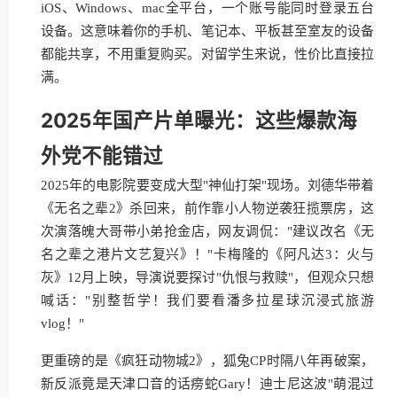
iOS、Windows、mac全平台，一个账号能同时登录五台
设备。这意味着你的手机、笔记本、平板甚至室友的设备
都能共享，不用重复购买。对留学生来说，性价比直接拉
满。
2025年国产片单曝光：这些爆款海
外党不能错过
2025年的电影院要变成大型"神仙打架"现场。刘德华带着
《无名之辈2》杀回来，前作靠小人物逆袭狂揽票房，这
次演落魄大哥带小弟抢金店，网友调侃："建议改名《无
名之辈之港片文艺复兴》！"卡梅隆的《阿凡达3：火与
灰》12月上映，导演说要探讨"仇恨与救赎"，但观众只想
喊话："别整哲学！我们要看潘多拉星球沉浸式旅游
vlog！"
更重磅的是《疯狂动物城2》，狐兔CP时隔八年再破案，
新反派竟是天津口音的话痨蛇Gary！迪士尼这波"萌混过