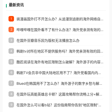
再因地区和版权限制所困扰。
最新资讯
飒漫画国外打不开怎么办？从追漫到追剧的海外网络自由之路
1
哔哩哔哩在国外看不了有什么办法？海外党亲测有效的回国加速解决方案
2
在国外豆瓣音乐因为版权无法播放怎么办
3
韩剧tv对所在地区不提供服务吗？海外党亲测有效的回国加速解决方案
4
酷匠阅读在海外有地区限制怎么破解？海外游子的内容归乡路
5
韩剧TV会员非中国大陆地区用不了？海外党看国内内容的加速器选择指南
6
Blued在韩国用不了怎么办？海外游子的数字乡愁与解决方案
7
在国外玩高能英雄总卡顿？这篇攻略帮你流畅上分+解锁国内影音自由
8
在国外怎么可以看b站？这份指南帮你告别“地区限制”的烦恼
9