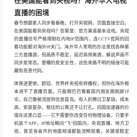
在美国能看到央视吗？海外华人电视
直播的困境
春节想跟家人同步看春晚，打开央视网，页面直接空白。
在美国能看到央视吗？答案是：官方渠道基本没戏。央视
的直播信号严格限制在内地IP范围内，连CCTV官网的回
看功能都对海外IP关门。海外华人常用的办法是找各种第
三方直播源，但画质不稳定，延迟高得离谱，解说声画不
同步是常态。更糟的是安全性，这些来路不明的链接可能
藏有恶意代码。
体育迷更惨。欧冠、世界杯央视有转播权，但你在海外根
本进不了直播页面。只能眼巴巴看着国内朋友圈刷屏讨
论，自己像被流放到信息孤岛。有人折腾过卫星锅，成本
高、安装复杂，租住的公寓还不让打孔。回国加速器的价
值在这里凸显——它不需要你改变任何物理设备，只要手
机装个APP，IP地址瞬间"飞"回国内，央视直播、地方卫
视、甚至各省市的地面频道都能流畅观看。关键是稳定