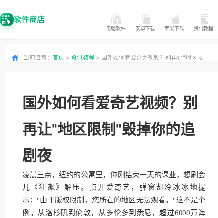
软件商店
电脑软件
安卓下载
苹果下载
资讯教程
当前位置：
首页
>
资讯教程
> 国外如何看爱奇艺视频？别再让"地区限
制"毁掉你的追剧夜
国外如何看爱奇艺视频？别
再让"地区限制"毁掉你的追
剧夜
凌晨三点，纽约的公寓里，你刚结束一天的课业，想刷会
儿《狂飙》解压。点开爱奇艺，弹窗却冷冰冰地提
示："由于版权限制，您所在的地区无法观看。"这不是个
例。从洛杉矶到伦敦，从多伦多到悉尼，超过6000万海