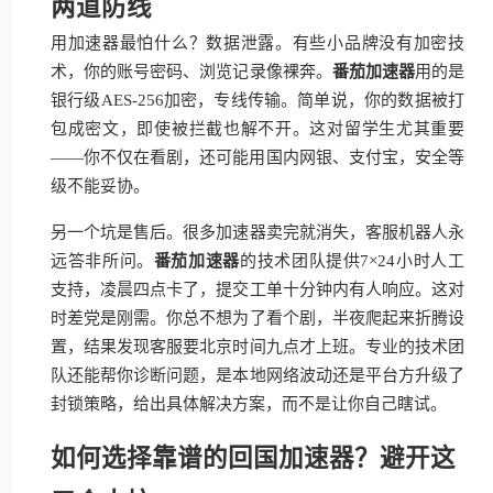
两道防线
用加速器最怕什么？数据泄露。有些小品牌没有加密技
术，你的账号密码、浏览记录像裸奔。
番茄加速器
用的是
银行级AES-256加密，专线传输。简单说，你的数据被打
包成密文，即使被拦截也解不开。这对留学生尤其重要
——你不仅在看剧，还可能用国内网银、支付宝，安全等
级不能妥协。
另一个坑是售后。很多加速器卖完就消失，客服机器人永
远答非所问。
番茄加速器
的技术团队提供7×24小时人工
支持，凌晨四点卡了，提交工单十分钟内有人响应。这对
时差党是刚需。你总不想为了看个剧，半夜爬起来折腾设
置，结果发现客服要北京时间九点才上班。专业的技术团
队还能帮你诊断问题，是本地网络波动还是平台方升级了
封锁策略，给出具体解决方案，而不是让你自己瞎试。
如何选择靠谱的回国加速器？避开这