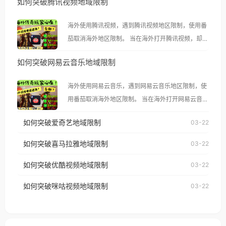
如何突破腾讯视频地域限制
海外使用腾讯视频，遇到腾讯视频地区限制，使用番
茄取消海外地区限制。 当在海外打开腾讯视频，却突
然弹出“由于版权限制，您所在的地区无法播放”的提
如何突破网易云音乐地域限制
示语。 海外用户如香港、澳门、台湾、美国、加拿
大、澳大利亚、欧洲等国家和地区时，腾讯视频也会
海外使用网易云音乐，遇到网易云音乐地区限制，使
像其他音乐平台一样，出现地区及版权限制问题，且
用番茄取消海外地区限制。 当在海外打开网易云音
仅能在中国大陆地区播放。 遇到这个问题的朋友们，
乐，却突然弹出“由于版权限制，您所在的地区无法
使用番茄回国加速器，即可解决「海外用户收听腾讯
如何突破爱奇艺地域限制
03-22
播放”的提示语。 海外用户如香港、澳门、台湾、美
视频地区版权限制」的问题，无论人在香港、澳门、
国、加拿大、澳大利亚、欧洲等国家和地区时，网易
如何突破喜马拉雅地域限制
03-22
台湾、美国、加拿大、澳大利亚、欧洲等国家和地区
云音乐也会像其他音乐平台一样，出现地区及版权限
工作、留学、定居等，都可以使用，不再因地区和版
如何突破优酷视频地域限制
03-22
制问题，且仅能在中国大陆地区播放。 遇到这个问题
权限制所困扰。
的朋友们，使用番茄回国加速器，即可解决「海外用
如何突破咪咕视频地域限制
03-22
户收听网易云音乐地区版权限制」的问题，无论人在
香港、澳门、台湾、美国、加拿大、澳大利亚、欧洲
等国家和地区工作、留学、定居等，都可以使用，不