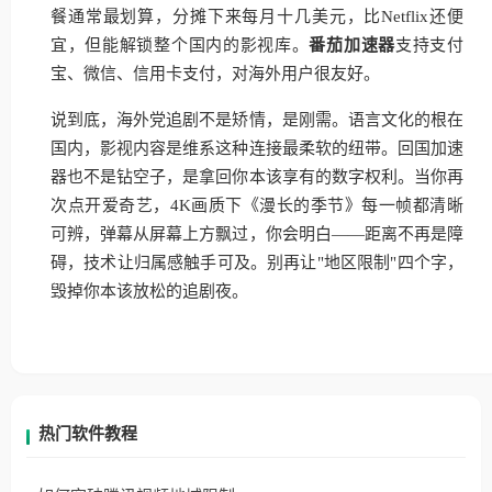
餐通常最划算，分摊下来每月十几美元，比Netflix还便
宜，但能解锁整个国内的影视库。
番茄加速器
支持支付
宝、微信、信用卡支付，对海外用户很友好。
说到底，海外党追剧不是矫情，是刚需。语言文化的根在
国内，影视内容是维系这种连接最柔软的纽带。回国加速
器也不是钻空子，是拿回你本该享有的数字权利。当你再
次点开爱奇艺，4K画质下《漫长的季节》每一帧都清晰
可辨，弹幕从屏幕上方飘过，你会明白——距离不再是障
碍，技术让归属感触手可及。别再让"地区限制"四个字，
毁掉你本该放松的追剧夜。
热门软件教程