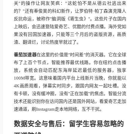
关"的操作让网友笑疯："这蛇怕不是从德云社逃出来
的？"还有奉俊昊的科幻新作，让罗伯特·帕丁森演克隆人
反抗命运，被称作"脑洞版《寄生虫》"。这些片子在国内
上映后，会迅速登陆爱奇艺、优酷的付费点播。海外党如
果没有回国加速器，只能等三个月后的盗版资源，画质
渣、翻译烂，讨论热度早就过了。
番茄加速器
在这里的价值是"时间差"的消灭器。它在全球
布了上百个节点，智能推荐最优线路。你在纽约点击播
放，系统会自动匹配东海岸延迟最低的服务器，独享
100M带宽。这意味着国内平台上线新片当晚，你就能以
4K画质观看，弹幕实时同步，跟国内网友一起吐槽。没
有卡顿，没有缓冲圈，没有"正在加载"的焦虑。智能分流
技术还能识别你在访问国内还是国外网站，看爱奇艺走加
速通道，刷Instagram走本地网络，互不干扰。
数据安全与售后：留学生容易忽略的