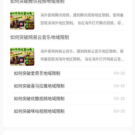
如何突破腾讯视频地域限制
海外使用腾讯视频，遇到腾讯视频地区限制，使用番
茄取消海外地区限制。 当在海外打开腾讯视频，却突
然弹出“由于版权限制，您所在的地区无法播放”的提
如何突破网易云音乐地域限制
示语。 海外用户如香港、澳门、台湾、美国、加拿
大、澳大利亚、欧洲等国家和地区时，腾讯视频也会
海外使用网易云音乐，遇到网易云音乐地区限制，使
像其他音乐平台一样，出现地区及版权限制问题，且
用番茄取消海外地区限制。 当在海外打开网易云音
仅能在中国大陆地区播放。 遇到这个问题的朋友们，
乐，却突然弹出“由于版权限制，您所在的地区无法
使用番茄回国加速器，即可解决「海外用户收听腾讯
如何突破爱奇艺地域限制
03-22
播放”的提示语。 海外用户如香港、澳门、台湾、美
视频地区版权限制」的问题，无论人在香港、澳门、
国、加拿大、澳大利亚、欧洲等国家和地区时，网易
如何突破喜马拉雅地域限制
03-22
台湾、美国、加拿大、澳大利亚、欧洲等国家和地区
云音乐也会像其他音乐平台一样，出现地区及版权限
工作、留学、定居等，都可以使用，不再因地区和版
如何突破优酷视频地域限制
03-22
制问题，且仅能在中国大陆地区播放。 遇到这个问题
权限制所困扰。
的朋友们，使用番茄回国加速器，即可解决「海外用
如何突破咪咕视频地域限制
03-22
户收听网易云音乐地区版权限制」的问题，无论人在
香港、澳门、台湾、美国、加拿大、澳大利亚、欧洲
等国家和地区工作、留学、定居等，都可以使用，不