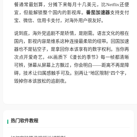
餐通常最划算，分摊下来每月十几美元，比Netflix还便
宜，但能解锁整个国内的影视库。
番茄加速器
支持支付
宝、微信、信用卡支付，对海外用户很友好。
说到底，海外党追剧不是矫情，是刚需。语言文化的根在
国内，影视内容是维系这种连接最柔软的纽带。回国加速
器也不是钻空子，是拿回你本该享有的数字权利。当你再
次点开爱奇艺，4K画质下《漫长的季节》每一帧都清晰
可辨，弹幕从屏幕上方飘过，你会明白——距离不再是障
碍，技术让归属感触手可及。别再让"地区限制"四个字，
毁掉你本该放松的追剧夜。
热门软件教程