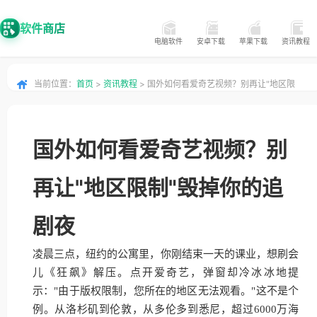
软件商店
电脑软件
安卓下载
苹果下载
资讯教程
当前位置：
首页
>
资讯教程
> 国外如何看爱奇艺视频？别再让"地区限
制"毁掉你的追剧夜
国外如何看爱奇艺视频？别
再让"地区限制"毁掉你的追
剧夜
凌晨三点，纽约的公寓里，你刚结束一天的课业，想刷会
儿《狂飙》解压。点开爱奇艺，弹窗却冷冰冰地提
示："由于版权限制，您所在的地区无法观看。"这不是个
例。从洛杉矶到伦敦，从多伦多到悉尼，超过6000万海