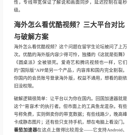
性，专线带宽保证了解说和画面同步，延迟控制在毫秒
级。
海外怎么看优酷视频？三大平台对比
与破解方案
海外怎么看优酷视频？这个问题在留学生论坛被问了上万
次。优酷的海外版内容少得可怜，独播的《这就是街舞》
《圆桌派》全被锁死。爱奇艺和腾讯视频也一样，它们
的"国际版"APP是另一个产品，内容库和国内完全割裂。
你国内的会员账号登录海外版，权益不通用，想看的剧依
旧没权限。
破解逻辑很简单：让平台以为你在国内。回国加速器就是
这个"易容术"的执行者。但市面上的工具鱼龙混杂。有些
号称免费，实则倒卖你的带宽数据；有些线路少，晚高峰
卡成静态图片；还有些只支持手机，想在电脑上看没门。
番茄加速器
在这点上做得比较周全——它支持Android、