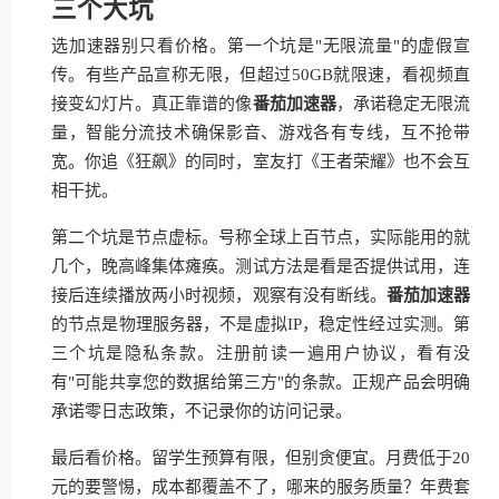
三个大坑
选加速器别只看价格。第一个坑是"无限流量"的虚假宣
传。有些产品宣称无限，但超过50GB就限速，看视频直
接变幻灯片。真正靠谱的像
番茄加速器
，承诺稳定无限流
量，智能分流技术确保影音、游戏各有专线，互不抢带
宽。你追《狂飙》的同时，室友打《王者荣耀》也不会互
相干扰。
第二个坑是节点虚标。号称全球上百节点，实际能用的就
几个，晚高峰集体瘫痪。测试方法是看是否提供试用，连
接后连续播放两小时视频，观察有没有断线。
番茄加速器
的节点是物理服务器，不是虚拟IP，稳定性经过实测。第
三个坑是隐私条款。注册前读一遍用户协议，看有没
有"可能共享您的数据给第三方"的条款。正规产品会明确
承诺零日志政策，不记录你的访问记录。
最后看价格。留学生预算有限，但别贪便宜。月费低于20
元的要警惕，成本都覆盖不了，哪来的服务质量？年费套