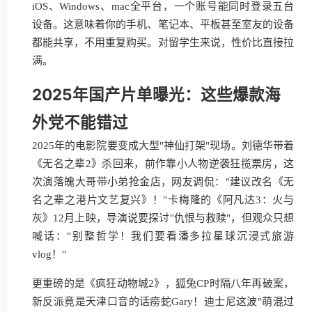
iOS、Windows、mac全平台，一个账号能同时登录五台
设备。这意味着你的手机、笔记本、平板甚至室友的设备
都能共享，不用重复购买。对留学生来说，性价比直接拉
满。
2025年国产片单曝光：这些爆款海
外党不能错过
2025年的电影院要变成大型"神仙打架"现场。刘德华带着
《无名之辈2》杀回来，前作靠小人物逆袭狂揽票房，这
次演落魄大哥带小弟抢金店，网友调侃："建议改名《无
名之辈之港片文艺复兴》！"卡梅隆的《阿凡达3：火与
灰》12月上映，导演说要探讨"仇恨与救赎"，但观众只想
喊话："别整哲学！我们要看潘多拉星球沉浸式旅游
vlog！"
更重磅的是《疯狂动物城2》，狐兔CP时隔八年再破案，
新反派竟是天津口音的话痨蛇Gary！迪士尼这波"萌混过