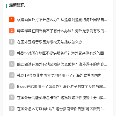
再因地区和版权限制所困扰。
最新资讯
飒漫画国外打不开怎么办？从追漫到追剧的海外网络自由之路
1
哔哩哔哩在国外看不了有什么办法？海外党亲测有效的回国加速解决方案
2
在国外豆瓣音乐因为版权无法播放怎么办
3
韩剧tv对所在地区不提供服务吗？海外党亲测有效的回国加速解决方案
4
酷匠阅读在海外有地区限制怎么破解？海外游子的内容归乡路
5
韩剧TV会员非中国大陆地区用不了？海外党看国内内容的加速器选择指南
6
Blued在韩国用不了怎么办？海外游子的数字乡愁与解决方案
7
在国外玩高能英雄总卡顿？这篇攻略帮你流畅上分+解锁国内影音自由
8
在国外怎么可以看b站？这份指南帮你告别“地区限制”的烦恼
9