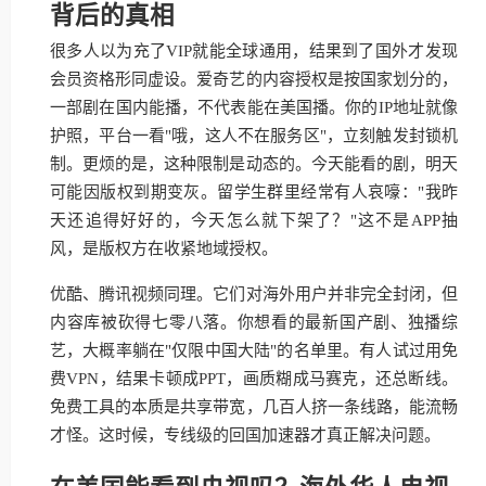
背后的真相
很多人以为充了VIP就能全球通用，结果到了国外才发现
会员资格形同虚设。爱奇艺的内容授权是按国家划分的，
一部剧在国内能播，不代表能在美国播。你的IP地址就像
护照，平台一看"哦，这人不在服务区"，立刻触发封锁机
制。更烦的是，这种限制是动态的。今天能看的剧，明天
可能因版权到期变灰。留学生群里经常有人哀嚎："我昨
天还追得好好的，今天怎么就下架了？"这不是APP抽
风，是版权方在收紧地域授权。
优酷、腾讯视频同理。它们对海外用户并非完全封闭，但
内容库被砍得七零八落。你想看的最新国产剧、独播综
艺，大概率躺在"仅限中国大陆"的名单里。有人试过用免
费VPN，结果卡顿成PPT，画质糊成马赛克，还总断线。
免费工具的本质是共享带宽，几百人挤一条线路，能流畅
才怪。这时候，专线级的回国加速器才真正解决问题。