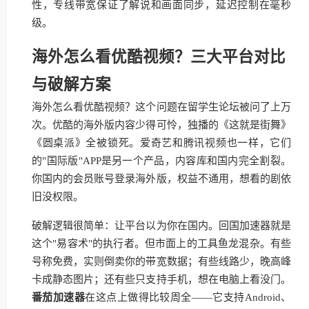
性，专线带宽保证了解说和画面同步，延迟控制在毫秒
级。
海外怎么看优酷视频？三大平台对比
与破解方案
海外怎么看优酷视频？这个问题在留学生论坛被问了上万
次。优酷的海外版内容少得可怜，独播的《这就是街舞》
《圆桌派》全被锁死。爱奇艺和腾讯视频也一样，它们
的"国际版"APP是另一个产品，内容库和国内完全割裂。
你国内的会员账号登录海外版，权益不通用，想看的剧依
旧没权限。
破解逻辑很简单：让平台以为你在国内。回国加速器就是
这个"易容术"的执行者。但市面上的工具鱼龙混杂。有些
号称免费，实则倒卖你的带宽数据；有些线路少，晚高峰
卡成静态图片；还有些只支持手机，想在电脑上看没门。
番茄加速器
在这点上做得比较周全——它支持Android、