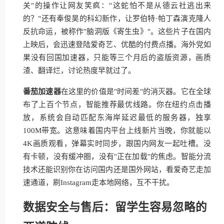
关"的操作让网友笑疯："这蛇怕不是从德云社逃出来
的？"还有奉俊昊的科幻新作，让罗伯特·帕丁森演克隆人
反抗命运，被称作"脑洞版《寄生虫》"。这些片子在国内
上映后，会迅速登陆爱奇艺、优酷的付费点播。海外党如
果没有回国加速器，只能等三个月后的盗版资源，画质
渣、翻译烂，讨论热度早就过了。
番茄加速器
在这里的价值是"时间差"的消灭器。它在全球
布了上百个节点，智能推荐最优线路。你在纽约点击播
放，系统会自动匹配东海岸延迟最低的服务器，独享
100M带宽。这意味着国内平台上线新片当晚，你就能以
4K画质观看，弹幕实时同步，跟国内网友一起吐槽。没
有卡顿，没有缓冲圈，没有"正在加载"的焦虑。智能分流
技术还能识别你在访问国内还是国外网站，看爱奇艺走加
速通道，刷Instagram走本地网络，互不干扰。
数据安全与售后：留学生容易忽略的