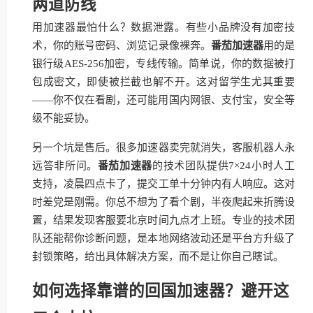
两道防线
用加速器最怕什么？数据泄露。有些小品牌没有加密技
术，你的账号密码、浏览记录像裸奔。
番茄加速器
用的是
银行级AES-256加密，专线传输。简单说，你的数据被打
包成密文，即使被拦截也解不开。这对留学生尤其重要
——你不仅在看剧，还可能用国内网银、支付宝，安全等
级不能妥协。
另一个坑是售后。很多加速器卖完就消失，客服机器人永
远答非所问。
番茄加速器
的技术团队提供7×24小时人工
支持，凌晨四点卡了，提交工单十分钟内有人响应。这对
时差党是刚需。你总不想为了看个剧，半夜爬起来折腾设
置，结果发现客服要北京时间九点才上班。专业的技术团
队还能帮你诊断问题，是本地网络波动还是平台方升级了
封锁策略，给出具体解决方案，而不是让你自己瞎试。
如何选择靠谱的回国加速器？避开这