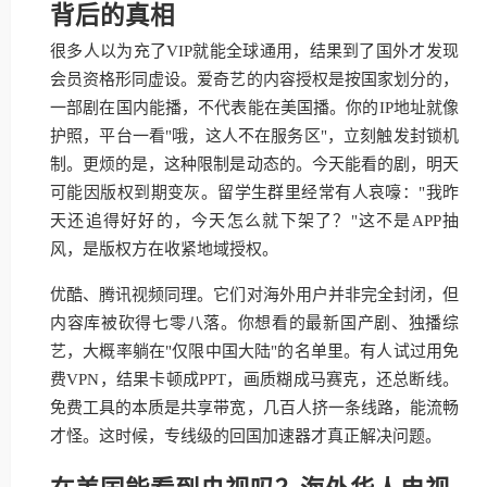
背后的真相
很多人以为充了VIP就能全球通用，结果到了国外才发现
会员资格形同虚设。爱奇艺的内容授权是按国家划分的，
一部剧在国内能播，不代表能在美国播。你的IP地址就像
护照，平台一看"哦，这人不在服务区"，立刻触发封锁机
制。更烦的是，这种限制是动态的。今天能看的剧，明天
可能因版权到期变灰。留学生群里经常有人哀嚎："我昨
天还追得好好的，今天怎么就下架了？"这不是APP抽
风，是版权方在收紧地域授权。
优酷、腾讯视频同理。它们对海外用户并非完全封闭，但
内容库被砍得七零八落。你想看的最新国产剧、独播综
艺，大概率躺在"仅限中国大陆"的名单里。有人试过用免
费VPN，结果卡顿成PPT，画质糊成马赛克，还总断线。
免费工具的本质是共享带宽，几百人挤一条线路，能流畅
才怪。这时候，专线级的回国加速器才真正解决问题。