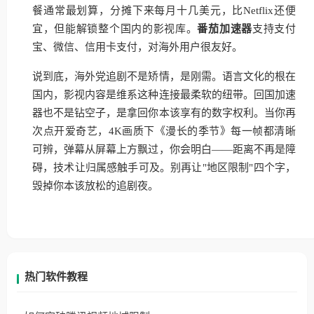
餐通常最划算，分摊下来每月十几美元，比Netflix还便
宜，但能解锁整个国内的影视库。
番茄加速器
支持支付
宝、微信、信用卡支付，对海外用户很友好。
说到底，海外党追剧不是矫情，是刚需。语言文化的根在
国内，影视内容是维系这种连接最柔软的纽带。回国加速
器也不是钻空子，是拿回你本该享有的数字权利。当你再
次点开爱奇艺，4K画质下《漫长的季节》每一帧都清晰
可辨，弹幕从屏幕上方飘过，你会明白——距离不再是障
碍，技术让归属感触手可及。别再让"地区限制"四个字，
毁掉你本该放松的追剧夜。
热门软件教程