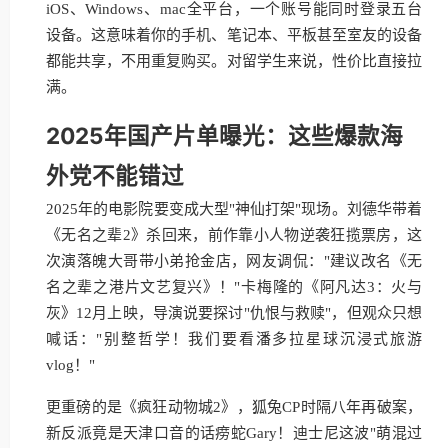
iOS、Windows、mac全平台，一个账号能同时登录五台
设备。这意味着你的手机、笔记本、平板甚至室友的设备
都能共享，不用重复购买。对留学生来说，性价比直接拉
满。
2025年国产片单曝光：这些爆款海
外党不能错过
2025年的电影院要变成大型"神仙打架"现场。刘德华带着
《无名之辈2》杀回来，前作靠小人物逆袭狂揽票房，这
次演落魄大哥带小弟抢金店，网友调侃："建议改名《无
名之辈之港片文艺复兴》！"卡梅隆的《阿凡达3：火与
灰》12月上映，导演说要探讨"仇恨与救赎"，但观众只想
喊话："别整哲学！我们要看潘多拉星球沉浸式旅游
vlog！"
更重磅的是《疯狂动物城2》，狐兔CP时隔八年再破案，
新反派竟是天津口音的话痨蛇Gary！迪士尼这波"萌混过