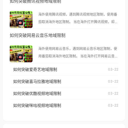
如何突破腾讯视频地域限制
海外使用腾讯视频，遇到腾讯视频地区限制，使用番
茄取消海外地区限制。 当在海外打开腾讯视频，却突
然弹出“由于版权限制，您所在的地区无法播放”的提
如何突破网易云音乐地域限制
示语。 海外用户如香港、澳门、台湾、美国、加拿
大、澳大利亚、欧洲等国家和地区时，腾讯视频也会
海外使用网易云音乐，遇到网易云音乐地区限制，使
像其他音乐平台一样，出现地区及版权限制问题，且
用番茄取消海外地区限制。 当在海外打开网易云音
仅能在中国大陆地区播放。 遇到这个问题的朋友们，
乐，却突然弹出“由于版权限制，您所在的地区无法
使用番茄回国加速器，即可解决「海外用户收听腾讯
如何突破爱奇艺地域限制
03-22
播放”的提示语。 海外用户如香港、澳门、台湾、美
视频地区版权限制」的问题，无论人在香港、澳门、
国、加拿大、澳大利亚、欧洲等国家和地区时，网易
如何突破喜马拉雅地域限制
03-22
台湾、美国、加拿大、澳大利亚、欧洲等国家和地区
云音乐也会像其他音乐平台一样，出现地区及版权限
工作、留学、定居等，都可以使用，不再因地区和版
如何突破优酷视频地域限制
03-22
制问题，且仅能在中国大陆地区播放。 遇到这个问题
权限制所困扰。
的朋友们，使用番茄回国加速器，即可解决「海外用
如何突破咪咕视频地域限制
03-22
户收听网易云音乐地区版权限制」的问题，无论人在
香港、澳门、台湾、美国、加拿大、澳大利亚、欧洲
等国家和地区工作、留学、定居等，都可以使用，不