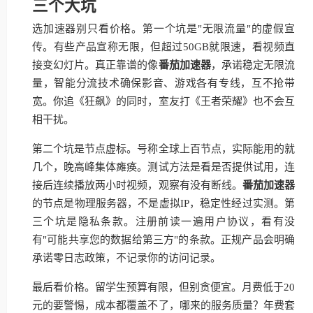
三个大坑
选加速器别只看价格。第一个坑是"无限流量"的虚假宣
传。有些产品宣称无限，但超过50GB就限速，看视频直
接变幻灯片。真正靠谱的像
番茄加速器
，承诺稳定无限流
量，智能分流技术确保影音、游戏各有专线，互不抢带
宽。你追《狂飙》的同时，室友打《王者荣耀》也不会互
相干扰。
第二个坑是节点虚标。号称全球上百节点，实际能用的就
几个，晚高峰集体瘫痪。测试方法是看是否提供试用，连
接后连续播放两小时视频，观察有没有断线。
番茄加速器
的节点是物理服务器，不是虚拟IP，稳定性经过实测。第
三个坑是隐私条款。注册前读一遍用户协议，看有没
有"可能共享您的数据给第三方"的条款。正规产品会明确
承诺零日志政策，不记录你的访问记录。
最后看价格。留学生预算有限，但别贪便宜。月费低于20
元的要警惕，成本都覆盖不了，哪来的服务质量？年费套