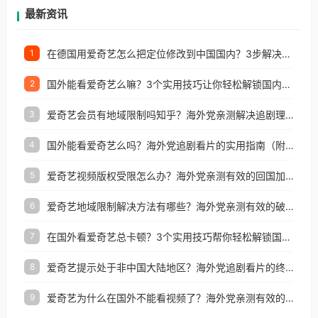
再因地区和版权限制所困扰。
最新资讯
在德国用爱奇艺怎么把定位修改到中国国内？3步解决+2个实用场景分享
1
国外能看爱奇艺么嘛？3个实用技巧让你轻松解锁国内影视（附越南华数TV定位修改+网易云海外收费解析）
2
爱奇艺会员有地域限制吗知乎？海外党亲测解决追剧理财双难题的加速器攻略
3
国外能看爱奇艺么吗？海外党追剧看片的实用指南（附避坑技巧）
4
爱奇艺视频版权受限怎么办？海外党亲测有效的回国加速器选择指南
5
爱奇艺地域限制解决方法有哪些？海外党亲测有效的破界指南
6
在国外看爱奇艺总卡顿？3个实用技巧帮你轻松解锁国内影音与生活服务
7
爱奇艺提示处于非中国大陆地区？海外党追剧看片的终极解决方案来了
8
爱奇艺为什么在国外不能看视频了？海外党亲测有效的回国加速方案来了
9