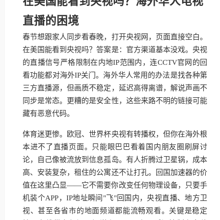
在美国能看到央视吗？海外华人电视
直播的困境
春节想跟家人同步看春晚，打开央视网，页面直接空白。
在美国能看到央视吗？答案是：官方渠道基本没戏。央视
的直播信号严格限制在内地IP范围内，连CCTV官网的回
看功能都对海外IP关门。海外华人常用的办法是找各种第
三方直播源，但画质不稳定，延迟高得离谱，解说声画不
同步是常态。更糟的是安全性，这些来路不明的链接可能
藏有恶意代码。
体育迷更惨。欧冠、世界杯央视有转播权，但你在海外根
本进不了直播页面。只能眼巴巴看着国内朋友圈刷屏讨
论，自己像被流放到信息孤岛。有人折腾过卫星锅，成本
高、安装复杂，租住的公寓还不让打孔。回国加速器的价
值在这里凸显——它不需要你改变任何物理设备，只要手
机装个APP，IP地址瞬间"飞"回国内，央视直播、地方卫
视、甚至各省市的地面频道都能流畅观看。关键是稳定