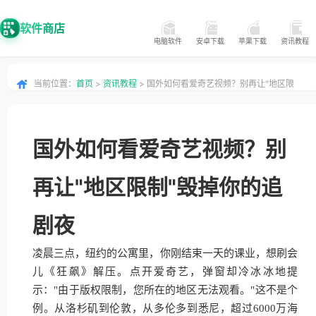
软件商店
电脑软件
安卓下载
苹果下载
资讯教程
当前位置：
首页
>
资讯教程
> 国外如何看爱奇艺视频？别再让"地区限
制"毁掉你的追剧夜
国外如何看爱奇艺视频？别
再让"地区限制"毁掉你的追
剧夜
凌晨三点，纽约的公寓里，你刚结束一天的课业，想刷会
儿《狂飙》解压。点开爱奇艺，弹窗却冷冰冰地提
示："由于版权限制，您所在的地区无法观看。"这不是个
例。从洛杉矶到伦敦，从多伦多到悉尼，超过6000万海