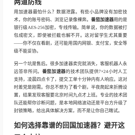
两道防线
用加速器最怕什么？数据泄露。有些小品牌没有加密技
术，你的账号密码、浏览记录像裸奔。
番茄加速器
用的是
银行级AES-256加密，专线传输。简单说，你的数据被打
包成密文，即使被拦截也解不开。这对留学生尤其重要
——你不仅在看剧，还可能用国内网银、支付宝，安全等
级不能妥协。
另一个坑是售后。很多加速器卖完就消失，客服机器人永
远答非所问。
番茄加速器
的技术团队提供7×24小时人工
支持，凌晨四点卡了，提交工单十分钟内有人响应。这对
时差党是刚需。你总不想为了看个剧，半夜爬起来折腾设
置，结果发现客服要北京时间九点才上班。专业的技术团
队还能帮你诊断问题，是本地网络波动还是平台方升级了
封锁策略，给出具体解决方案，而不是让你自己瞎试。
如何选择靠谱的回国加速器？避开这