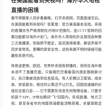
在美国能看到央视吗？海外华人电视
直播的困境
春节想跟家人同步看春晚，打开央视网，页面直接空白。
在美国能看到央视吗？答案是：官方渠道基本没戏。央视
的直播信号严格限制在内地IP范围内，连CCTV官网的回
看功能都对海外IP关门。海外华人常用的办法是找各种第
三方直播源，但画质不稳定，延迟高得离谱，解说声画不
同步是常态。更糟的是安全性，这些来路不明的链接可能
藏有恶意代码。
体育迷更惨。欧冠、世界杯央视有转播权，但你在海外根
本进不了直播页面。只能眼巴巴看着国内朋友圈刷屏讨
论，自己像被流放到信息孤岛。有人折腾过卫星锅，成本
高、安装复杂，租住的公寓还不让打孔。回国加速器的价
值在这里凸显——它不需要你改变任何物理设备，只要手
机装个APP，IP地址瞬间"飞"回国内，央视直播、地方卫
视、甚至各省市的地面频道都能流畅观看。关键是稳定