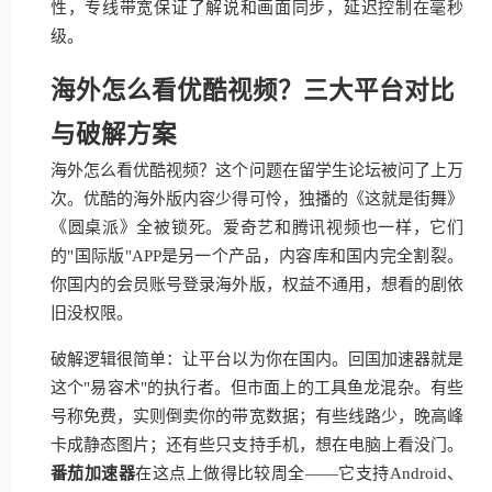
性，专线带宽保证了解说和画面同步，延迟控制在毫秒
级。
海外怎么看优酷视频？三大平台对比
与破解方案
海外怎么看优酷视频？这个问题在留学生论坛被问了上万
次。优酷的海外版内容少得可怜，独播的《这就是街舞》
《圆桌派》全被锁死。爱奇艺和腾讯视频也一样，它们
的"国际版"APP是另一个产品，内容库和国内完全割裂。
你国内的会员账号登录海外版，权益不通用，想看的剧依
旧没权限。
破解逻辑很简单：让平台以为你在国内。回国加速器就是
这个"易容术"的执行者。但市面上的工具鱼龙混杂。有些
号称免费，实则倒卖你的带宽数据；有些线路少，晚高峰
卡成静态图片；还有些只支持手机，想在电脑上看没门。
番茄加速器
在这点上做得比较周全——它支持Android、