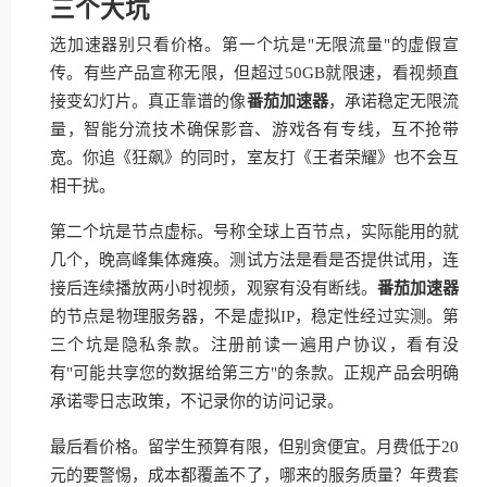
三个大坑
选加速器别只看价格。第一个坑是"无限流量"的虚假宣
传。有些产品宣称无限，但超过50GB就限速，看视频直
接变幻灯片。真正靠谱的像
番茄加速器
，承诺稳定无限流
量，智能分流技术确保影音、游戏各有专线，互不抢带
宽。你追《狂飙》的同时，室友打《王者荣耀》也不会互
相干扰。
第二个坑是节点虚标。号称全球上百节点，实际能用的就
几个，晚高峰集体瘫痪。测试方法是看是否提供试用，连
接后连续播放两小时视频，观察有没有断线。
番茄加速器
的节点是物理服务器，不是虚拟IP，稳定性经过实测。第
三个坑是隐私条款。注册前读一遍用户协议，看有没
有"可能共享您的数据给第三方"的条款。正规产品会明确
承诺零日志政策，不记录你的访问记录。
最后看价格。留学生预算有限，但别贪便宜。月费低于20
元的要警惕，成本都覆盖不了，哪来的服务质量？年费套