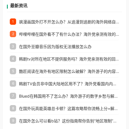
再因地区和版权限制所困扰。
最新资讯
飒漫画国外打不开怎么办？从追漫到追剧的海外网络自由之路
1
哔哩哔哩在国外看不了有什么办法？海外党亲测有效的回国加速解决方案
2
在国外豆瓣音乐因为版权无法播放怎么办
3
韩剧tv对所在地区不提供服务吗？海外党亲测有效的回国加速解决方案
4
酷匠阅读在海外有地区限制怎么破解？海外游子的内容归乡路
5
韩剧TV会员非中国大陆地区用不了？海外党看国内内容的加速器选择指南
6
Blued在韩国用不了怎么办？海外游子的数字乡愁与解决方案
7
在国外玩高能英雄总卡顿？这篇攻略帮你流畅上分+解锁国内影音自由
8
在国外怎么可以看b站？这份指南帮你告别“地区限制”的烦恼
9