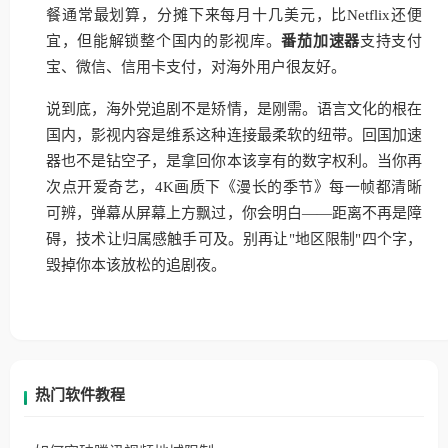
餐通常最划算，分摊下来每月十几美元，比Netflix还便
宜，但能解锁整个国内的影视库。
番茄加速器
支持支付
宝、微信、信用卡支付，对海外用户很友好。
说到底，海外党追剧不是矫情，是刚需。语言文化的根在
国内，影视内容是维系这种连接最柔软的纽带。回国加速
器也不是钻空子，是拿回你本该享有的数字权利。当你再
次点开爱奇艺，4K画质下《漫长的季节》每一帧都清晰
可辨，弹幕从屏幕上方飘过，你会明白——距离不再是障
碍，技术让归属感触手可及。别再让"地区限制"四个字，
毁掉你本该放松的追剧夜。
热门软件教程