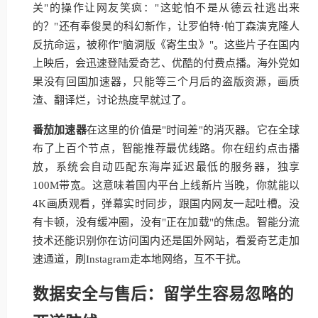
关"的操作让网友笑疯："这蛇怕不是从德云社逃出来
的？"还有奉俊昊的科幻新作，让罗伯特·帕丁森演克隆人
反抗命运，被称作"脑洞版《寄生虫》"。这些片子在国内
上映后，会迅速登陆爱奇艺、优酷的付费点播。海外党如
果没有回国加速器，只能等三个月后的盗版资源，画质
渣、翻译烂，讨论热度早就过了。
番茄加速器
在这里的价值是"时间差"的消灭器。它在全球
布了上百个节点，智能推荐最优线路。你在纽约点击播
放，系统会自动匹配东海岸延迟最低的服务器，独享
100M带宽。这意味着国内平台上线新片当晚，你就能以
4K画质观看，弹幕实时同步，跟国内网友一起吐槽。没
有卡顿，没有缓冲圈，没有"正在加载"的焦虑。智能分流
技术还能识别你在访问国内还是国外网站，看爱奇艺走加
速通道，刷Instagram走本地网络，互不干扰。
数据安全与售后：留学生容易忽略的