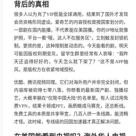
背后的真相
很多人以为充了VIP就能全球通用，结果到了国外才发现
会员资格形同虚设。爱奇艺的内容授权是按国家划分的，
一部剧在国内能播，不代表能在美国播。你的IP地址就像
护照，平台一看"哦，这人不在服务区"，立刻触发封锁机
制。更烦的是，这种限制是动态的。今天能看的剧，明天
可能因版权到期变灰。留学生群里经常有人哀嚎："我昨
天还追得好好的，今天怎么就下架了？"这不是APP抽
风，是版权方在收紧地域授权。
优酷、腾讯视频同理。它们对海外用户并非完全封闭，但
内容库被砍得七零八落。你想看的最新国产剧、独播综
艺，大概率躺在"仅限中国大陆"的名单里。有人试过用免
费VPN，结果卡顿成PPT，画质糊成马赛克，还总断线。
免费工具的本质是共享带宽，几百人挤一条线路，能流畅
才怪。这时候，专线级的回国加速器才真正解决问题。