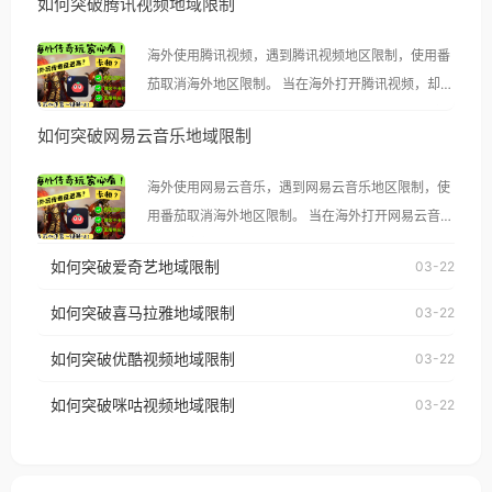
如何突破腾讯视频地域限制
海外使用腾讯视频，遇到腾讯视频地区限制，使用番
茄取消海外地区限制。 当在海外打开腾讯视频，却突
然弹出“由于版权限制，您所在的地区无法播放”的提
如何突破网易云音乐地域限制
示语。 海外用户如香港、澳门、台湾、美国、加拿
大、澳大利亚、欧洲等国家和地区时，腾讯视频也会
海外使用网易云音乐，遇到网易云音乐地区限制，使
像其他音乐平台一样，出现地区及版权限制问题，且
用番茄取消海外地区限制。 当在海外打开网易云音
仅能在中国大陆地区播放。 遇到这个问题的朋友们，
乐，却突然弹出“由于版权限制，您所在的地区无法
使用番茄回国加速器，即可解决「海外用户收听腾讯
如何突破爱奇艺地域限制
03-22
播放”的提示语。 海外用户如香港、澳门、台湾、美
视频地区版权限制」的问题，无论人在香港、澳门、
国、加拿大、澳大利亚、欧洲等国家和地区时，网易
如何突破喜马拉雅地域限制
03-22
台湾、美国、加拿大、澳大利亚、欧洲等国家和地区
云音乐也会像其他音乐平台一样，出现地区及版权限
工作、留学、定居等，都可以使用，不再因地区和版
如何突破优酷视频地域限制
03-22
制问题，且仅能在中国大陆地区播放。 遇到这个问题
权限制所困扰。
的朋友们，使用番茄回国加速器，即可解决「海外用
如何突破咪咕视频地域限制
03-22
户收听网易云音乐地区版权限制」的问题，无论人在
香港、澳门、台湾、美国、加拿大、澳大利亚、欧洲
等国家和地区工作、留学、定居等，都可以使用，不