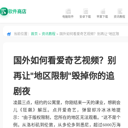
软件商店
电脑软件
安卓下载
苹果下载
资讯教程
当前位置：
首页
>
资讯教程
> 国外如何看爱奇艺视频？别再让"地区限
制"毁掉你的追剧夜
国外如何看爱奇艺视频？别
再让"地区限制"毁掉你的追
剧夜
凌晨三点，纽约的公寓里，你刚结束一天的课业，想刷会
儿《狂飙》解压。点开爱奇艺，弹窗却冷冰冰地提
示："由于版权限制，您所在的地区无法观看。"这不是个
例。从洛杉矶到伦敦，从多伦多到悉尼，超过6000万海