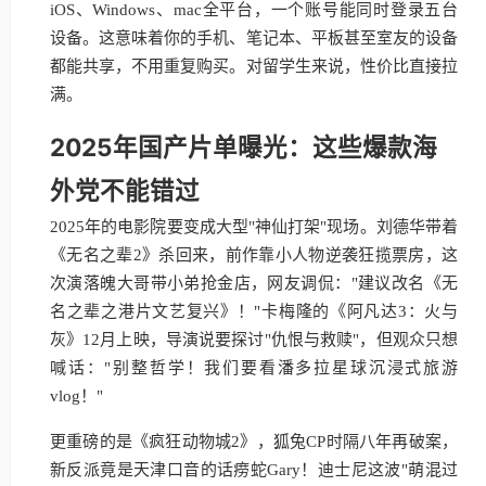
iOS、Windows、mac全平台，一个账号能同时登录五台
设备。这意味着你的手机、笔记本、平板甚至室友的设备
都能共享，不用重复购买。对留学生来说，性价比直接拉
满。
2025年国产片单曝光：这些爆款海
外党不能错过
2025年的电影院要变成大型"神仙打架"现场。刘德华带着
《无名之辈2》杀回来，前作靠小人物逆袭狂揽票房，这
次演落魄大哥带小弟抢金店，网友调侃："建议改名《无
名之辈之港片文艺复兴》！"卡梅隆的《阿凡达3：火与
灰》12月上映，导演说要探讨"仇恨与救赎"，但观众只想
喊话："别整哲学！我们要看潘多拉星球沉浸式旅游
vlog！"
更重磅的是《疯狂动物城2》，狐兔CP时隔八年再破案，
新反派竟是天津口音的话痨蛇Gary！迪士尼这波"萌混过