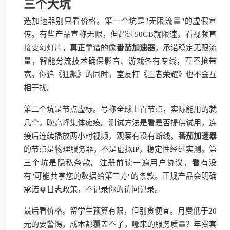
三个大坑
选加速器别只看价格。第一个坑是"无限流量"的虚假宣
传。有些产品宣称无限，但超过50GB就限速，看视频直
接变幻灯片。真正靠谱的像
番茄加速器
，承诺稳定无限流
量，智能分流技术确保影音、游戏各有专线，互不抢带
宽。你追《狂飙》的同时，室友打《王者荣耀》也不会互
相干扰。
第二个坑是节点虚标。号称全球上百节点，实际能用的就
几个，晚高峰集体瘫痪。测试方法是看是否提供试用，连
接后连续播放两小时视频，观察有没有断线。
番茄加速器
的节点是物理服务器，不是虚拟IP，稳定性经过实测。第
三个坑是隐私条款。注册前读一遍用户协议，看有没
有"可能共享您的数据给第三方"的条款。正规产品会明确
承诺零日志政策，不记录你的访问记录。
最后看价格。留学生预算有限，但别贪便宜。月费低于20
元的要警惕，成本都覆盖不了，哪来的服务质量？年费套