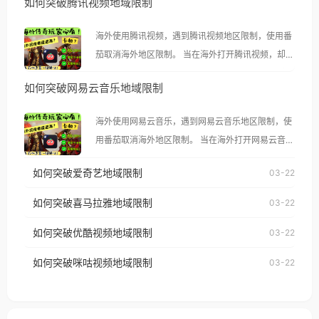
如何突破腾讯视频地域限制
海外使用腾讯视频，遇到腾讯视频地区限制，使用番
茄取消海外地区限制。 当在海外打开腾讯视频，却突
然弹出“由于版权限制，您所在的地区无法播放”的提
如何突破网易云音乐地域限制
示语。 海外用户如香港、澳门、台湾、美国、加拿
大、澳大利亚、欧洲等国家和地区时，腾讯视频也会
海外使用网易云音乐，遇到网易云音乐地区限制，使
像其他音乐平台一样，出现地区及版权限制问题，且
用番茄取消海外地区限制。 当在海外打开网易云音
仅能在中国大陆地区播放。 遇到这个问题的朋友们，
乐，却突然弹出“由于版权限制，您所在的地区无法
使用番茄回国加速器，即可解决「海外用户收听腾讯
如何突破爱奇艺地域限制
03-22
播放”的提示语。 海外用户如香港、澳门、台湾、美
视频地区版权限制」的问题，无论人在香港、澳门、
国、加拿大、澳大利亚、欧洲等国家和地区时，网易
如何突破喜马拉雅地域限制
03-22
台湾、美国、加拿大、澳大利亚、欧洲等国家和地区
云音乐也会像其他音乐平台一样，出现地区及版权限
工作、留学、定居等，都可以使用，不再因地区和版
如何突破优酷视频地域限制
03-22
制问题，且仅能在中国大陆地区播放。 遇到这个问题
权限制所困扰。
的朋友们，使用番茄回国加速器，即可解决「海外用
如何突破咪咕视频地域限制
03-22
户收听网易云音乐地区版权限制」的问题，无论人在
香港、澳门、台湾、美国、加拿大、澳大利亚、欧洲
等国家和地区工作、留学、定居等，都可以使用，不