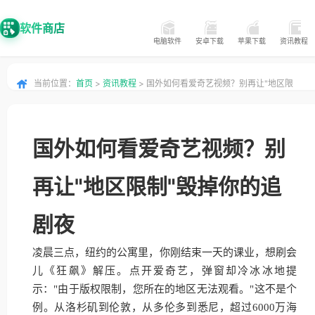
软件商店
电脑软件
安卓下载
苹果下载
资讯教程
当前位置：
首页
>
资讯教程
> 国外如何看爱奇艺视频？别再让"地区限
制"毁掉你的追剧夜
国外如何看爱奇艺视频？别
再让"地区限制"毁掉你的追
剧夜
凌晨三点，纽约的公寓里，你刚结束一天的课业，想刷会
儿《狂飙》解压。点开爱奇艺，弹窗却冷冰冰地提
示："由于版权限制，您所在的地区无法观看。"这不是个
例。从洛杉矶到伦敦，从多伦多到悉尼，超过6000万海