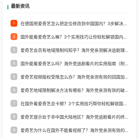
再因地区和版权限制所困扰。
最新资讯
在德国用爱奇艺怎么把定位修改到中国国内？3步解决+2个实用场景分享
1
国外能看爱奇艺么嘛？3个实用技巧让你轻松解锁国内影视（附越南华数TV定位修改+网易云海外收费解析）
2
爱奇艺会员有地域限制吗知乎？海外党亲测解决追剧理财双难题的加速器攻略
3
国外能看爱奇艺么吗？海外党追剧看片的实用指南（附避坑技巧）
4
爱奇艺视频版权受限怎么办？海外党亲测有效的回国加速器选择指南
5
爱奇艺地域限制解决方法有哪些？海外党亲测有效的破界指南
6
在国外看爱奇艺总卡顿？3个实用技巧帮你轻松解锁国内影音与生活服务
7
爱奇艺提示处于非中国大陆地区？海外党追剧看片的终极解决方案来了
8
爱奇艺为什么在国外不能看视频了？海外党亲测有效的回国加速方案来了
9