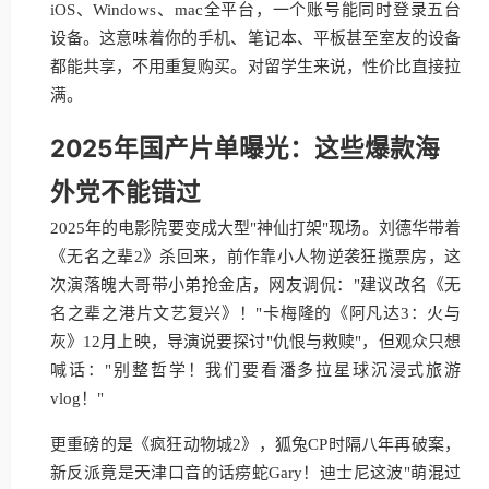
iOS、Windows、mac全平台，一个账号能同时登录五台
设备。这意味着你的手机、笔记本、平板甚至室友的设备
都能共享，不用重复购买。对留学生来说，性价比直接拉
满。
2025年国产片单曝光：这些爆款海
外党不能错过
2025年的电影院要变成大型"神仙打架"现场。刘德华带着
《无名之辈2》杀回来，前作靠小人物逆袭狂揽票房，这
次演落魄大哥带小弟抢金店，网友调侃："建议改名《无
名之辈之港片文艺复兴》！"卡梅隆的《阿凡达3：火与
灰》12月上映，导演说要探讨"仇恨与救赎"，但观众只想
喊话："别整哲学！我们要看潘多拉星球沉浸式旅游
vlog！"
更重磅的是《疯狂动物城2》，狐兔CP时隔八年再破案，
新反派竟是天津口音的话痨蛇Gary！迪士尼这波"萌混过