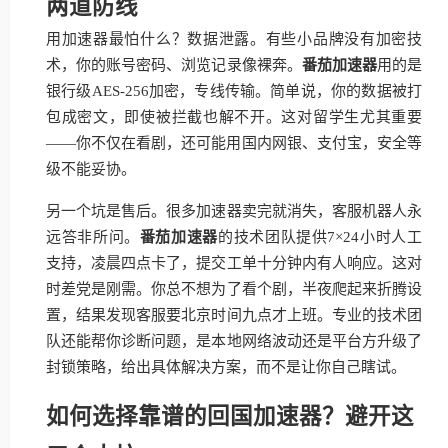
两道防线
用加速器最怕什么？数据泄露。有些小品牌没有加密技
术，你的账号密码、浏览记录像裸奔。
番茄加速器
用的是
银行级AES-256加密，专线传输。简单说，你的数据被打
包成密文，即使被拦截也解不开。这对留学生尤其重要
——你不仅在看剧，还可能用国内网银、支付宝，安全等
级不能妥协。
另一个坑是售后。很多加速器卖完就消失，客服机器人永
远答非所问。
番茄加速器
的技术团队提供7×24小时人工
支持，凌晨四点卡了，提交工单十分钟内有人响应。这对
时差党是刚需。你总不想为了看个剧，半夜爬起来折腾设
置，结果发现客服要北京时间九点才上班。专业的技术团
队还能帮你诊断问题，是本地网络波动还是平台方升级了
封锁策略，给出具体解决方案，而不是让你自己瞎试。
如何选择靠谱的回国加速器？避开这