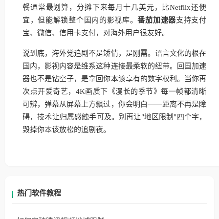
餐通常最划算，分摊下来每月十几美元，比Netflix还便
宜，但能解锁整个国内的影视库。
番茄加速器
支持支付
宝、微信、信用卡支付，对海外用户很友好。
说到底，海外党追剧不是矫情，是刚需。语言文化的根在
国内，影视内容是维系这种连接最柔软的纽带。回国加速
器也不是钻空子，是拿回你本该享有的数字权利。当你再
次点开爱奇艺，4K画质下《漫长的季节》每一帧都清晰
可辨，弹幕从屏幕上方飘过，你会明白——距离不再是障
碍，技术让归属感触手可及。别再让"地区限制"四个字，
毁掉你本该放松的追剧夜。
热门软件教程