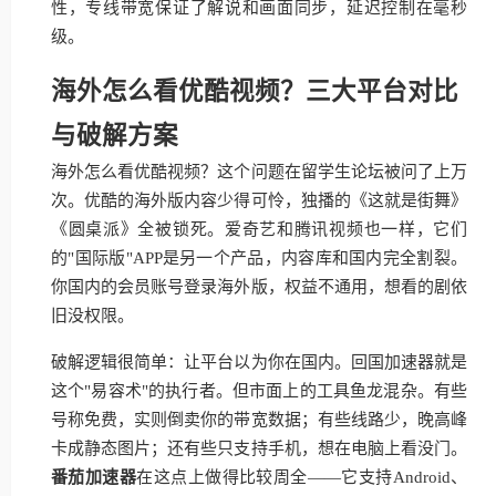
性，专线带宽保证了解说和画面同步，延迟控制在毫秒
级。
海外怎么看优酷视频？三大平台对比
与破解方案
海外怎么看优酷视频？这个问题在留学生论坛被问了上万
次。优酷的海外版内容少得可怜，独播的《这就是街舞》
《圆桌派》全被锁死。爱奇艺和腾讯视频也一样，它们
的"国际版"APP是另一个产品，内容库和国内完全割裂。
你国内的会员账号登录海外版，权益不通用，想看的剧依
旧没权限。
破解逻辑很简单：让平台以为你在国内。回国加速器就是
这个"易容术"的执行者。但市面上的工具鱼龙混杂。有些
号称免费，实则倒卖你的带宽数据；有些线路少，晚高峰
卡成静态图片；还有些只支持手机，想在电脑上看没门。
番茄加速器
在这点上做得比较周全——它支持Android、