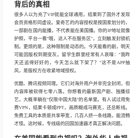
背后的真相
很多人以为充了VIP就能全球通用，结果到了国外才发现
会员资格形同虚设。爱奇艺的内容授权是按国家划分的，
一部剧在国内能播，不代表能在美国播。你的IP地址就像
护照，平台一看"哦，这人不在服务区"，立刻触发封锁机
制。更烦的是，这种限制是动态的。今天能看的剧，明天
可能因版权到期变灰。留学生群里经常有人哀嚎："我昨
天还追得好好的，今天怎么就下架了？"这不是APP抽
风，是版权方在收紧地域授权。
优酷、腾讯视频同理。它们对海外用户并非完全封闭，但
内容库被砍得七零八落。你想看的最新国产剧、独播综
艺，大概率躺在"仅限中国大陆"的名单里。有人试过用免
费VPN，结果卡顿成PPT，画质糊成马赛克，还总断线。
免费工具的本质是共享带宽，几百人挤一条线路，能流畅
才怪。这时候，专线级的回国加速器才真正解决问题。