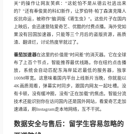
关"的操作让网友笑疯："这蛇怕不是从德云社逃出来
的？"还有奉俊昊的科幻新作，让罗伯特·帕丁森演克隆人
反抗命运，被称作"脑洞版《寄生虫》"。这些片子在国内
上映后，会迅速登陆爱奇艺、优酷的付费点播。海外党如
果没有回国加速器，只能等三个月后的盗版资源，画质
渣、翻译烂，讨论热度早就过了。
番茄加速器
在这里的价值是"时间差"的消灭器。它在全球
布了上百个节点，智能推荐最优线路。你在纽约点击播
放，系统会自动匹配东海岸延迟最低的服务器，独享
100M带宽。这意味着国内平台上线新片当晚，你就能以
4K画质观看，弹幕实时同步，跟国内网友一起吐槽。没
有卡顿，没有缓冲圈，没有"正在加载"的焦虑。智能分流
技术还能识别你在访问国内还是国外网站，看爱奇艺走加
速通道，刷Instagram走本地网络，互不干扰。
数据安全与售后：留学生容易忽略的