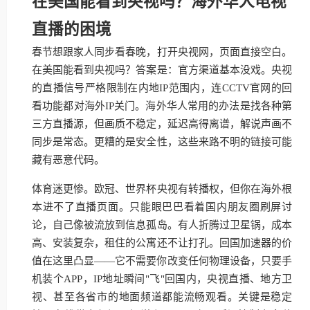
在美国能看到央视吗？海外华人电视
直播的困境
春节想跟家人同步看春晚，打开央视网，页面直接空白。
在美国能看到央视吗？答案是：官方渠道基本没戏。央视
的直播信号严格限制在内地IP范围内，连CCTV官网的回
看功能都对海外IP关门。海外华人常用的办法是找各种第
三方直播源，但画质不稳定，延迟高得离谱，解说声画不
同步是常态。更糟的是安全性，这些来路不明的链接可能
藏有恶意代码。
体育迷更惨。欧冠、世界杯央视有转播权，但你在海外根
本进不了直播页面。只能眼巴巴看着国内朋友圈刷屏讨
论，自己像被流放到信息孤岛。有人折腾过卫星锅，成本
高、安装复杂，租住的公寓还不让打孔。回国加速器的价
值在这里凸显——它不需要你改变任何物理设备，只要手
机装个APP，IP地址瞬间"飞"回国内，央视直播、地方卫
视、甚至各省市的地面频道都能流畅观看。关键是稳定