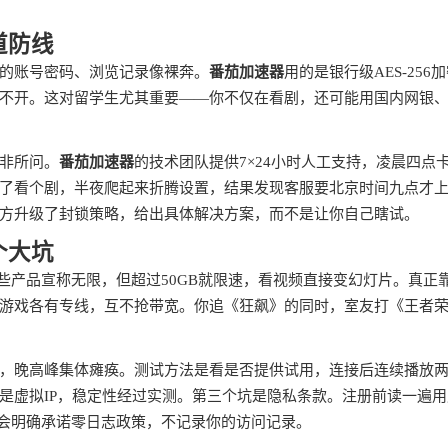
道防线
的账号密码、浏览记录像裸奔。
番茄加速器
用的是银行级AES-256
不开。这对留学生尤其重要——你不仅在看剧，还可能用国内网银
非所问。
番茄加速器
的技术团队提供7×24小时人工支持，凌晨四点
了看个剧，半夜爬起来折腾设置，结果发现客服要北京时间九点才
方升级了封锁策略，给出具体解决方案，而不是让你自己瞎试。
个大坑
些产品宣称无限，但超过50GB就限速，看视频直接变幻灯片。真正
游戏各有专线，互不抢带宽。你追《狂飙》的同时，室友打《王者
，晚高峰集体瘫痪。测试方法是看是否提供试用，连接后连续播放
是虚拟IP，稳定性经过实测。第三个坑是隐私条款。注册前读一遍用
品会明确承诺零日志政策，不记录你的访问记录。