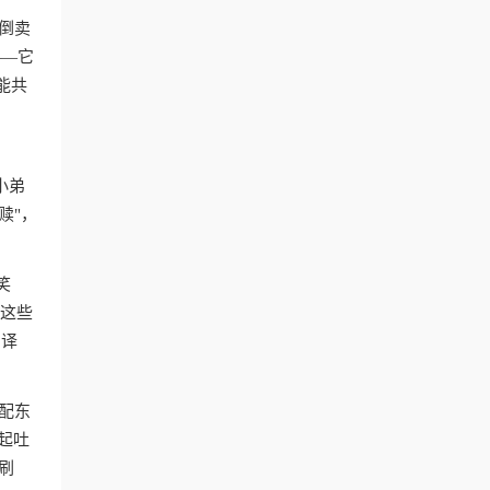
倒卖
——它
能共
小弟
赎"，
笑
。这些
翻译
配东
起吐
刷