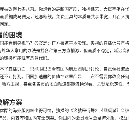
库被砍得七零八落。你想看的最新国产剧、独播综艺，大概率躺在"
T，画质糊成马赛克，还总断线。免费工具的本质是共享带宽，几百人
问题。
播的困境
国能看到央视吗？答案是：官方渠道基本没戏。央视的直播信号严
门。海外华人常用的办法是找各种第三方直播源，但画质不稳定，延迟高
的链接可能藏有恶意代码。
不了直播页面。只能眼巴巴看着国内朋友圈刷屏讨论，自己像被流
还不让打孔。回国加速器的价值在这里凸显——它不需要你改变任
直播、地方卫视、甚至各省市的地面频道都能流畅观看。关键是稳定性，
破解方案
优酷的海外版内容少得可怜，独播的《这就是街舞》《圆桌派》全
个产品，内容库和国内完全割裂。你国内的会员账号登录海外版，权益