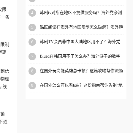
洲等国家和地区工作、留
仅限
韩剧tv对所在地区不提供服务吗？海外党亲测
4
学、定居等，都可以使用，
挤一条
有效的回国加速解决方案
不再因地区和版权限制所困
酷匠阅读在海外有地区限制怎么破解？海外游
5
扰。
子的内容归乡路
韩剧TV会员非中国大陆地区用不了？海外党
6
格限制
看国内内容的加速器选择指南
得离
Blued在韩国用不了怎么办？海外游子的数字
7
乡愁与解决方案
在国外玩高能英雄总卡顿？这篇攻略帮你流畅
8
放到信
上分+解锁国内影音自由
何物理
在国外怎么可以看b站？这份指南帮你告别“地
9
专线
区限制”的烦恼
被锁
不通