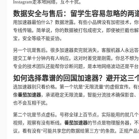
Instagram走本地网络，互不干扰。
数据安全与售后：留学生容易忽略的两
用加速器最怕什么？数据泄露。有些小品牌没有加密技术，你
专线传输。简单说，你的数据被打包成密文，即使被拦截也解
宝，安全等级不能妥协。
另一个坑是售后。很多加速器卖完就消失，客服机器人永远答
提交工单十分钟内有人响应。这对时差党是刚需。你总不想为
专业的技术团队还能帮你诊断问题，是本地网络波动还是平台
如何选择靠谱的回国加速器？避开这三
选加速器别只看价格。第一个坑是"无限流量"的虚假宣传。有
像
番茄加速器
，承诺稳定无限流量，智能分流技术确保影音、
也不会互相干扰。
第二个坑是节点虚标。号称全球上百节点，实际能用的就几个
视频，观察有没有断线。
番茄加速器
的节点是物理服务器，不
议，看有没有"可能共享您的数据给第三方"的条款。正规产