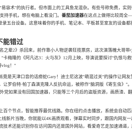
"易容术"的执行者。但市面上的工具鱼龙混杂。有些号称免费，实则
支持手机，想在电脑上看没门。
番茄加速器
在这点上做得比较周全
账号能同时登录五台设备。这意味着你的手机、笔记本、平板甚至室友的设备都
不能错过
《无名之辈2》杀回来，前作靠小人物逆袭狂揽票房，这次演落魄大哥带
"卡梅隆的《阿凡达3：火与灰》12月上映，导演说要探讨"仇恨与救
og！"
竟是天津口音的话痨蛇Gary！迪士尼这波"萌混过关"的操作让网友
，让罗伯特·帕丁森演克隆人反抗命运，被称作"脑洞版《寄生虫》"
外党如果没有回国加速器，只能等三个月后的盗版资源，画质渣、
了上百个节点，智能推荐最优线路。你在纽约点击播放，系统会自动匹
上线新片当晚，你就能以4K画质观看，弹幕实时同步，跟国内网友一
分流技术还能识别你在访问国内还是国外网站，看爱奇艺走加速通道，