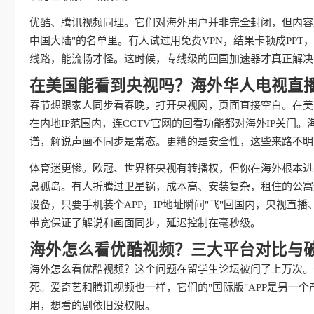
优酷、腾讯视频同理。它们对海外用户并非完全封闭，但内容
中国大陆"的名单里。有人试过用免费VPN，结果卡顿成PP
线路，能流畅才怪。这时候，专线级的回国加速器才真正解决
在美国能看到央视吗？海外华人电视直
春节想跟家人同步看春晚，打开央视网，页面直接空白。在美
在内地IP范围内，连CCTV官网的回看功能都对海外IP关
谱，解说声画不同步是常态。更糟的是安全性，这些来路不明
体育迷更惨。欧冠、世界杯央视有转播权，但你在海外根本进
息孤岛。有人折腾过卫星锅，成本高、安装复杂，租住的公寓
设备，只要手机装个APP，IP地址瞬间"飞"回国内，央视
带宽保证了解说和画面同步，延迟控制在毫秒级。
海外怎么看优酷视频？三大平台对比与
海外怎么看优酷视频？这个问题在留学生论坛被问了上万次。
死。爱奇艺和腾讯视频也一样，它们的"国际版"APP是另一
用，想看的剧依旧没权限。