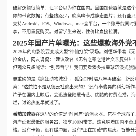
破解逻辑很简单：让平台以为你在国内。回国加速器就是这个
你的带宽数据；有些线路少，晚高峰卡成静态图片；还有些只
支持Android、iOS、Windows、mac全平台，一个
享，不用重复购买。对留学生来说，性价比直接拉满。
2025年国产片单曝光：这些爆款海外党
2025年的电影院要变成大型"神仙打架"现场。刘德华带着
抢金店，网友调侃："建议改名《无名之辈之港片文艺复兴》！
但观众只想喊话："别整哲学！我们要看潘多拉星球沉浸式旅游vl
更重磅的是《疯狂动物城2》，狐兔CP时隔八年再破案，新反派
疯："这蛇怕不是从德云社逃出来的？"还有奉俊昊的科幻新作
片子在国内上映后，会迅速登陆爱奇艺、优酷的付费点播。海
烂，讨论热度早就过了。
番茄加速器
在这里的价值是"时间差"的消灭器。它在全球布
海岸延迟最低的服务器，独享100M带宽。这意味着国内平台
槽。没有卡顿，没有缓冲圈，没有"正在加载"的焦虑。智能