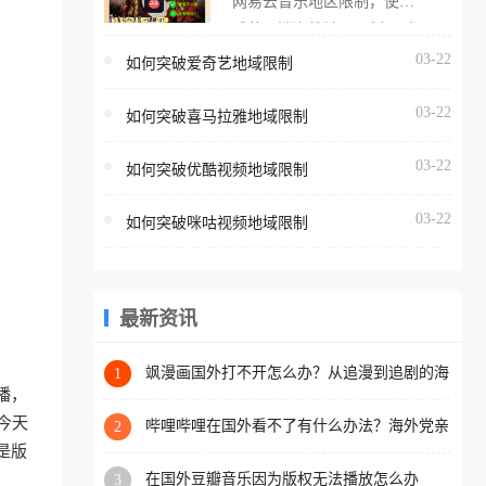
网易云音乐地区限制，使用
海外用户如香港、澳门、台
番茄取消海外地区限制。 当
湾、美国、加拿大、澳大利
在海外打开网易云音乐，却
03-22
如何突破爱奇艺地域限制
亚、欧洲等国家和地区时，
突然弹出“由于版权限制，您
腾讯视频也会像其他音乐平
03-22
所在的地区无法播放”的提示
如何突破喜马拉雅地域限制
台一样，出现地区及版权限
语。 海外用户如香港、澳
制问题，且仅能在中国大陆
03-22
如何突破优酷视频地域限制
门、台湾、美国、加拿大、
地区播放。 遇到这个问题的
澳大利亚、欧洲等国家和地
朋友们，使用番茄回国加速
03-22
如何突破咪咕视频地域限制
区时，网易云音乐也会像其
器，即可解决「海外用户收
他音乐平台一样，出现地区
听腾讯视频地区版权限制」
及版权限制问题，且仅能在
的问题，无论人在香港、澳
中国大陆地区播放。 遇到这
最新资讯
门、台湾、美国、加拿大、
个问题的朋友们，使用番茄
澳大利亚、欧洲等国家和地
回国加速器，即可解决「海
飒漫画国外打不开怎么办？从追漫到追剧的海
1
区工作、留学、定居等，都
外网络自由之路
播，
外用户收听网易云音乐地区
可以使用，不再因地区和版
今天
版权限制」的问题，无论人
哔哩哔哩在国外看不了有什么办法？海外党亲
2
权限制所困扰。
测有效的回国加速解决方案
是版
在香港、澳门、台湾、美
在国外豆瓣音乐因为版权无法播放怎么办
3
国、加拿大、澳大利亚、欧