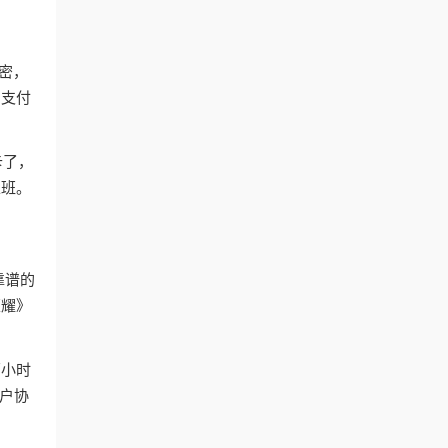
加密，
、支付
卡了，
上班。
靠谱的
荣耀》
两小时
户协