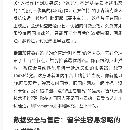
关"的操作让网友笑疯："这蛇怕不是从德云社逃出来
的？"还有奉俊昊的科幻新作，让罗伯特·帕丁森演克隆人
反抗命运，被称作"脑洞版《寄生虫》"。这些片子在国内
上映后，会迅速登陆爱奇艺、优酷的付费点播。海外党如
果没有回国加速器，只能等三个月后的盗版资源，画质
渣、翻译烂，讨论热度早就过了。
番茄加速器
在这里的价值是"时间差"的消灭器。它在全球
布了上百个节点，智能推荐最优线路。你在纽约点击播
放，系统会自动匹配东海岸延迟最低的服务器，独享
100M带宽。这意味着国内平台上线新片当晚，你就能以
4K画质观看，弹幕实时同步，跟国内网友一起吐槽。没
有卡顿，没有缓冲圈，没有"正在加载"的焦虑。智能分流
技术还能识别你在访问国内还是国外网站，看爱奇艺走加
速通道，刷Instagram走本地网络，互不干扰。
数据安全与售后：留学生容易忽略的