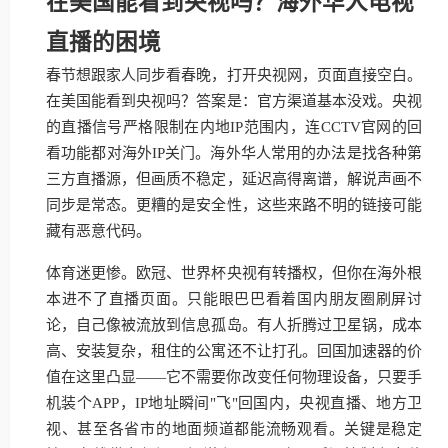
在美国能看到央视吗？海外华人电视
直播的困境
春节想跟家人同步看春晚，打开央视网，页面直接空白。
在美国能看到央视吗？答案是：官方渠道基本没戏。央视
的直播信号严格限制在内地IP范围内，连CCTV官网的回
看功能都对海外IP关门。海外华人常用的办法是找各种第
三方直播源，但画质不稳定，延迟高得离谱，解说声画不
同步是常态。更糟的是安全性，这些来路不明的链接可能
藏有恶意代码。
体育迷更惨。欧冠、世界杯央视有转播权，但你在海外根
本进不了直播页面。只能眼巴巴看着国内朋友圈刷屏讨
论，自己像被流放到信息孤岛。有人折腾过卫星锅，成本
高、安装复杂，租住的公寓还不让打孔。回国加速器的价
值在这里凸显——它不需要你改变任何物理设备，只要手
机装个APP，IP地址瞬间"飞"回国内，央视直播、地方卫
视、甚至各省市的地面频道都能流畅观看。关键是稳定