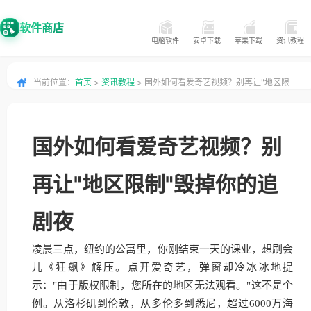
软件商店
电脑软件
安卓下载
苹果下载
资讯教程
当前位置：
首页
>
资讯教程
> 国外如何看爱奇艺视频？别再让"地区限
制"毁掉你的追剧夜
国外如何看爱奇艺视频？别
再让"地区限制"毁掉你的追
剧夜
凌晨三点，纽约的公寓里，你刚结束一天的课业，想刷会
儿《狂飙》解压。点开爱奇艺，弹窗却冷冰冰地提
示："由于版权限制，您所在的地区无法观看。"这不是个
例。从洛杉矶到伦敦，从多伦多到悉尼，超过6000万海