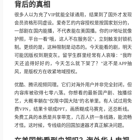
背后的真相
很多人以为充了VIP就能全球通用，结果到了国外才发现
会员资格形同虚设。爱奇艺的内容授权是按国家划分的，
一部剧在国内能播，不代表能在美国播。你的IP地址就像
护照，平台一看"哦，这人不在服务区"，立刻触发封锁机
制。更烦的是，这种限制是动态的。今天能看的剧，明天
可能因版权到期变灰。留学生群里经常有人哀嚎："我昨
天还追得好好的，今天怎么就下架了？"这不是APP抽
风，是版权方在收紧地域授权。
优酷、腾讯视频同理。它们对海外用户并非完全封闭，但
内容库被砍得七零八落。你想看的最新国产剧、独播综
艺，大概率躺在"仅限中国大陆"的名单里。有人试过用免
费VPN，结果卡顿成PPT，画质糊成马赛克，还总断线。
免费工具的本质是共享带宽，几百人挤一条线路，能流畅
才怪。这时候，专线级的回国加速器才真正解决问题。