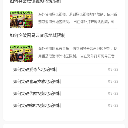
如何突破腾讯视频地域限制
海外使用腾讯视频，遇到腾讯视频地区限制，使用番
茄取消海外地区限制。 当在海外打开腾讯视频，却突
然弹出“由于版权限制，您所在的地区无法播放”的提
如何突破网易云音乐地域限制
示语。 海外用户如香港、澳门、台湾、美国、加拿
大、澳大利亚、欧洲等国家和地区时，腾讯视频也会
海外使用网易云音乐，遇到网易云音乐地区限制，使
像其他音乐平台一样，出现地区及版权限制问题，且
用番茄取消海外地区限制。 当在海外打开网易云音
仅能在中国大陆地区播放。 遇到这个问题的朋友们，
乐，却突然弹出“由于版权限制，您所在的地区无法
使用番茄回国加速器，即可解决「海外用户收听腾讯
如何突破爱奇艺地域限制
03-22
播放”的提示语。 海外用户如香港、澳门、台湾、美
视频地区版权限制」的问题，无论人在香港、澳门、
国、加拿大、澳大利亚、欧洲等国家和地区时，网易
如何突破喜马拉雅地域限制
03-22
台湾、美国、加拿大、澳大利亚、欧洲等国家和地区
云音乐也会像其他音乐平台一样，出现地区及版权限
工作、留学、定居等，都可以使用，不再因地区和版
如何突破优酷视频地域限制
03-22
制问题，且仅能在中国大陆地区播放。 遇到这个问题
权限制所困扰。
的朋友们，使用番茄回国加速器，即可解决「海外用
如何突破咪咕视频地域限制
03-22
户收听网易云音乐地区版权限制」的问题，无论人在
香港、澳门、台湾、美国、加拿大、澳大利亚、欧洲
等国家和地区工作、留学、定居等，都可以使用，不