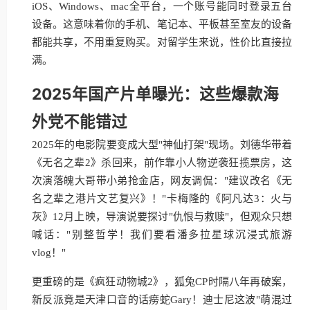
iOS、Windows、mac全平台，一个账号能同时登录五台
设备。这意味着你的手机、笔记本、平板甚至室友的设备
都能共享，不用重复购买。对留学生来说，性价比直接拉
满。
2025年国产片单曝光：这些爆款海
外党不能错过
2025年的电影院要变成大型"神仙打架"现场。刘德华带着
《无名之辈2》杀回来，前作靠小人物逆袭狂揽票房，这
次演落魄大哥带小弟抢金店，网友调侃："建议改名《无
名之辈之港片文艺复兴》！"卡梅隆的《阿凡达3：火与
灰》12月上映，导演说要探讨"仇恨与救赎"，但观众只想
喊话："别整哲学！我们要看潘多拉星球沉浸式旅游
vlog！"
更重磅的是《疯狂动物城2》，狐兔CP时隔八年再破案，
新反派竟是天津口音的话痨蛇Gary！迪士尼这波"萌混过