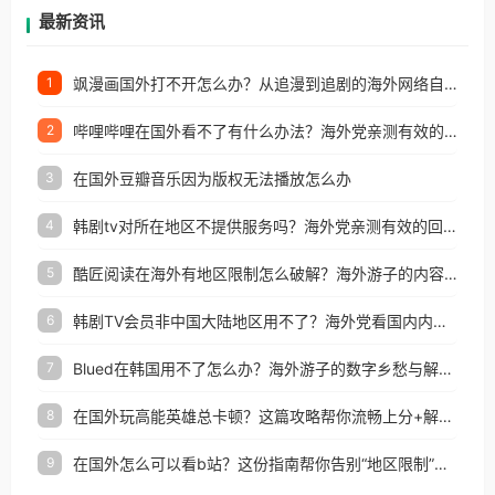
再因地区和版权限制所困扰。
最新资讯
飒漫画国外打不开怎么办？从追漫到追剧的海外网络自由之路
1
哔哩哔哩在国外看不了有什么办法？海外党亲测有效的回国加速解决方案
2
在国外豆瓣音乐因为版权无法播放怎么办
3
韩剧tv对所在地区不提供服务吗？海外党亲测有效的回国加速解决方案
4
酷匠阅读在海外有地区限制怎么破解？海外游子的内容归乡路
5
韩剧TV会员非中国大陆地区用不了？海外党看国内内容的加速器选择指南
6
Blued在韩国用不了怎么办？海外游子的数字乡愁与解决方案
7
在国外玩高能英雄总卡顿？这篇攻略帮你流畅上分+解锁国内影音自由
8
在国外怎么可以看b站？这份指南帮你告别“地区限制”的烦恼
9