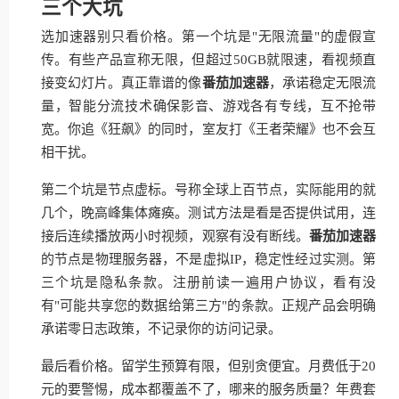
三个大坑
选加速器别只看价格。第一个坑是"无限流量"的虚假宣
传。有些产品宣称无限，但超过50GB就限速，看视频直
接变幻灯片。真正靠谱的像
番茄加速器
，承诺稳定无限流
量，智能分流技术确保影音、游戏各有专线，互不抢带
宽。你追《狂飙》的同时，室友打《王者荣耀》也不会互
相干扰。
第二个坑是节点虚标。号称全球上百节点，实际能用的就
几个，晚高峰集体瘫痪。测试方法是看是否提供试用，连
接后连续播放两小时视频，观察有没有断线。
番茄加速器
的节点是物理服务器，不是虚拟IP，稳定性经过实测。第
三个坑是隐私条款。注册前读一遍用户协议，看有没
有"可能共享您的数据给第三方"的条款。正规产品会明确
承诺零日志政策，不记录你的访问记录。
最后看价格。留学生预算有限，但别贪便宜。月费低于20
元的要警惕，成本都覆盖不了，哪来的服务质量？年费套