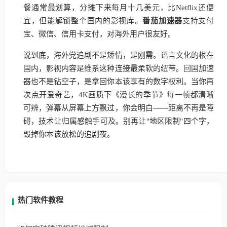
餐通常最划算，分摊下来每月十几美元，比Netflix还便
宜，但能解锁整个国内的影视库。
番茄加速器
支持支付
宝、微信、信用卡支付，对海外用户很友好。
说到底，海外党追剧不是矫情，是刚需。语言文化的根在
国内，影视内容是维系这种连接最柔软的纽带。回国加速
器也不是钻空子，是拿回你本该享有的数字权利。当你再
次点开爱奇艺，4K画质下《漫长的季节》每一帧都清晰
可辨，弹幕从屏幕上方飘过，你会明白——距离不再是障
碍，技术让归属感触手可及。别再让"地区限制"四个字，
毁掉你本该放松的追剧夜。
热门软件教程