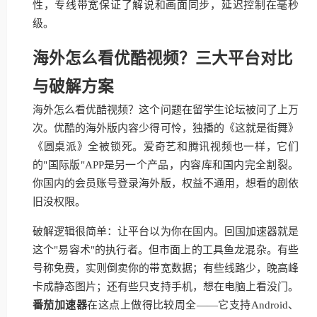
性，专线带宽保证了解说和画面同步，延迟控制在毫秒
级。
海外怎么看优酷视频？三大平台对比
与破解方案
海外怎么看优酷视频？这个问题在留学生论坛被问了上万
次。优酷的海外版内容少得可怜，独播的《这就是街舞》
《圆桌派》全被锁死。爱奇艺和腾讯视频也一样，它们
的"国际版"APP是另一个产品，内容库和国内完全割裂。
你国内的会员账号登录海外版，权益不通用，想看的剧依
旧没权限。
破解逻辑很简单：让平台以为你在国内。回国加速器就是
这个"易容术"的执行者。但市面上的工具鱼龙混杂。有些
号称免费，实则倒卖你的带宽数据；有些线路少，晚高峰
卡成静态图片；还有些只支持手机，想在电脑上看没门。
番茄加速器
在这点上做得比较周全——它支持Android、