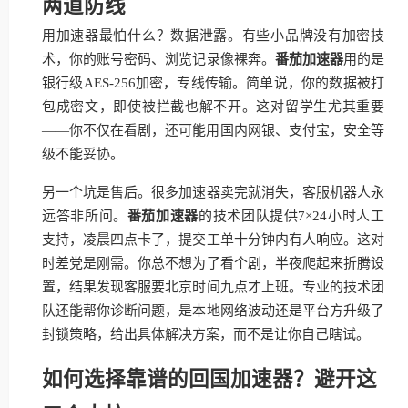
两道防线
用加速器最怕什么？数据泄露。有些小品牌没有加密技
术，你的账号密码、浏览记录像裸奔。
番茄加速器
用的是
银行级AES-256加密，专线传输。简单说，你的数据被打
包成密文，即使被拦截也解不开。这对留学生尤其重要
——你不仅在看剧，还可能用国内网银、支付宝，安全等
级不能妥协。
另一个坑是售后。很多加速器卖完就消失，客服机器人永
远答非所问。
番茄加速器
的技术团队提供7×24小时人工
支持，凌晨四点卡了，提交工单十分钟内有人响应。这对
时差党是刚需。你总不想为了看个剧，半夜爬起来折腾设
置，结果发现客服要北京时间九点才上班。专业的技术团
队还能帮你诊断问题，是本地网络波动还是平台方升级了
封锁策略，给出具体解决方案，而不是让你自己瞎试。
如何选择靠谱的回国加速器？避开这