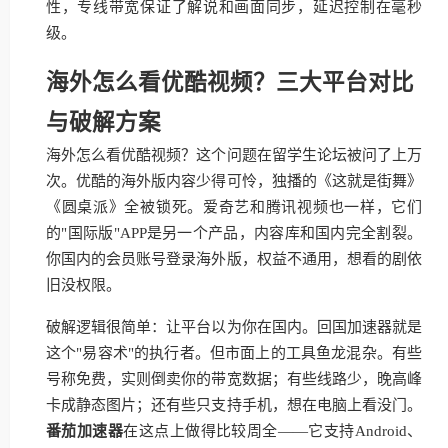
性，专线带宽保证了解说和画面同步，延迟控制在毫秒
级。
海外怎么看优酷视频？三大平台对比
与破解方案
海外怎么看优酷视频？这个问题在留学生论坛被问了上万
次。优酷的海外版内容少得可怜，独播的《这就是街舞》
《圆桌派》全被锁死。爱奇艺和腾讯视频也一样，它们
的"国际版"APP是另一个产品，内容库和国内完全割裂。
你国内的会员账号登录海外版，权益不通用，想看的剧依
旧没权限。
破解逻辑很简单：让平台以为你在国内。回国加速器就是
这个"易容术"的执行者。但市面上的工具鱼龙混杂。有些
号称免费，实则倒卖你的带宽数据；有些线路少，晚高峰
卡成静态图片；还有些只支持手机，想在电脑上看没门。
番茄加速器
在这点上做得比较周全——它支持Android、