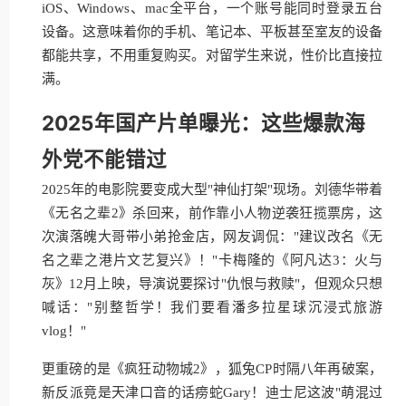
iOS、Windows、mac全平台，一个账号能同时登录五台
设备。这意味着你的手机、笔记本、平板甚至室友的设备
都能共享，不用重复购买。对留学生来说，性价比直接拉
满。
2025年国产片单曝光：这些爆款海
外党不能错过
2025年的电影院要变成大型"神仙打架"现场。刘德华带着
《无名之辈2》杀回来，前作靠小人物逆袭狂揽票房，这
次演落魄大哥带小弟抢金店，网友调侃："建议改名《无
名之辈之港片文艺复兴》！"卡梅隆的《阿凡达3：火与
灰》12月上映，导演说要探讨"仇恨与救赎"，但观众只想
喊话："别整哲学！我们要看潘多拉星球沉浸式旅游
vlog！"
更重磅的是《疯狂动物城2》，狐兔CP时隔八年再破案，
新反派竟是天津口音的话痨蛇Gary！迪士尼这波"萌混过