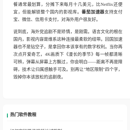
餐通常最划算，分摊下来每月十几美元，比Netflix还便
宜，但能解锁整个国内的影视库。
番茄加速器
支持支付
宝、微信、信用卡支付，对海外用户很友好。
说到底，海外党追剧不是矫情，是刚需。语言文化的根在
国内，影视内容是维系这种连接最柔软的纽带。回国加速
器也不是钻空子，是拿回你本该享有的数字权利。当你再
次点开爱奇艺，4K画质下《漫长的季节》每一帧都清晰
可辨，弹幕从屏幕上方飘过，你会明白——距离不再是障
碍，技术让归属感触手可及。别再让"地区限制"四个字，
毁掉你本该放松的追剧夜。
热门软件教程