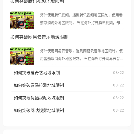
如何突破腾讯视频地域限制
海外使用腾讯视频，遇到腾讯视频地区限制，使用番
茄取消海外地区限制。 当在海外打开腾讯视频，却突
然弹出“由于版权限制，您所在的地区无法播放”的提
如何突破网易云音乐地域限制
示语。 海外用户如香港、澳门、台湾、美国、加拿
大、澳大利亚、欧洲等国家和地区时，腾讯视频也会
海外使用网易云音乐，遇到网易云音乐地区限制，使
像其他音乐平台一样，出现地区及版权限制问题，且
用番茄取消海外地区限制。 当在海外打开网易云音
仅能在中国大陆地区播放。 遇到这个问题的朋友们，
乐，却突然弹出“由于版权限制，您所在的地区无法
使用番茄回国加速器，即可解决「海外用户收听腾讯
如何突破爱奇艺地域限制
03-22
播放”的提示语。 海外用户如香港、澳门、台湾、美
视频地区版权限制」的问题，无论人在香港、澳门、
国、加拿大、澳大利亚、欧洲等国家和地区时，网易
如何突破喜马拉雅地域限制
03-22
台湾、美国、加拿大、澳大利亚、欧洲等国家和地区
云音乐也会像其他音乐平台一样，出现地区及版权限
工作、留学、定居等，都可以使用，不再因地区和版
如何突破优酷视频地域限制
03-22
制问题，且仅能在中国大陆地区播放。 遇到这个问题
权限制所困扰。
的朋友们，使用番茄回国加速器，即可解决「海外用
如何突破咪咕视频地域限制
03-22
户收听网易云音乐地区版权限制」的问题，无论人在
香港、澳门、台湾、美国、加拿大、澳大利亚、欧洲
等国家和地区工作、留学、定居等，都可以使用，不