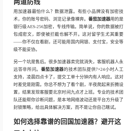
两道防线
用加速器最怕什么？数据泄露。有些小品牌没有加密技
术，你的账号密码、浏览记录像裸奔。
番茄加速器
用的是
银行级AES-256加密，专线传输。简单说，你的数据被打
包成密文，即使被拦截也解不开。这对留学生尤其重要
——你不仅在看剧，还可能用国内网银、支付宝，安全等
级不能妥协。
另一个坑是售后。很多加速器卖完就消失，客服机器人永
远答非所问。
番茄加速器
的技术团队提供7×24小时人工
支持，凌晨四点卡了，提交工单十分钟内有人响应。这对
时差党是刚需。你总不想为了看个剧，半夜爬起来折腾设
置，结果发现客服要北京时间九点才上班。专业的技术团
队还能帮你诊断问题，是本地网络波动还是平台方升级了
封锁策略，给出具体解决方案，而不是让你自己瞎试。
如何选择靠谱的回国加速器？避开这