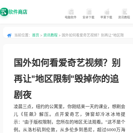
软件商店
电脑软件
安卓下载
苹果下载
资讯教程
当前位置：
首页
>
资讯教程
> 国外如何看爱奇艺视频？别再让"地区限
制"毁掉你的追剧夜
国外如何看爱奇艺视频？别
再让"地区限制"毁掉你的追
剧夜
凌晨三点，纽约的公寓里，你刚结束一天的课业，想刷会
儿《狂飙》解压。点开爱奇艺，弹窗却冷冰冰地提
示："由于版权限制，您所在的地区无法观看。"这不是个
例。从洛杉矶到伦敦，从多伦多到悉尼，超过6000万海