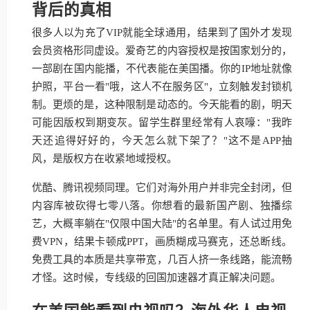
背后的真相
很多人以为充了VIP就能全球通用，结果到了国外才发现
会员资格形同虚设。爱奇艺的内容授权是按国家划分的，
一部剧在国内能播，不代表能在美国播。你的IP地址就像
护照，平台一看"哦，这人不在服务区"，立刻触发封锁机
制。更烦的是，这种限制是动态的。今天能看的剧，明天
可能因版权到期变灰。留学生群里经常有人哀嚎："我昨
天还追得好好的，今天怎么就下架了？"这不是APP抽
风，是版权方在收紧地域授权。
优酷、腾讯视频同理。它们对海外用户并非完全封闭，但
内容库被砍得七零八落。你想看的最新国产剧、独播综
艺，大概率躺在"仅限中国大陆"的名单里。有人试过用免
费VPN，结果卡顿成PPT，画质糊成马赛克，还总断线。
免费工具的本质是共享带宽，几百人挤一条线路，能流畅
才怪。这时候，专线级的回国加速器才真正解决问题。