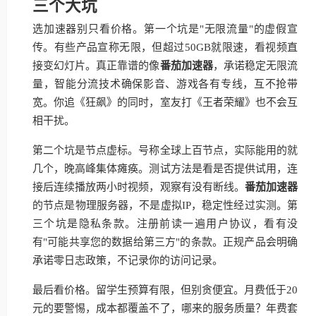
三个大坑
选加速器别只看价格。第一个坑是"无限流量"的虚假宣
传。有些产品宣称无限，但超过50GB就限速，看视频直
接变幻灯片。真正靠谱的像
番茄加速器
，承诺稳定无限流
量，智能分流技术确保影音、游戏各有专线，互不抢带
宽。你追《狂飙》的同时，室友打《王者荣耀》也不会互
相干扰。
第二个坑是节点虚标。号称全球上百节点，实际能用的就
几个，晚高峰集体瘫痪。测试方法是看是否提供试用，连
接后连续播放两小时视频，观察有没有断线。
番茄加速器
的节点是物理服务器，不是虚拟IP，稳定性经过实测。第
三个坑是隐私条款。注册前读一遍用户协议，看有没
有"可能共享您的数据给第三方"的条款。正规产品会明确
承诺零日志政策，不记录你的访问记录。
最后看价格。留学生预算有限，但别贪便宜。月费低于20
元的要警惕，成本都覆盖不了，哪来的服务质量？年费套