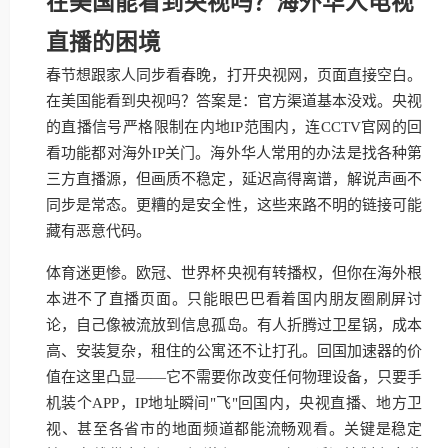
在美国能看到央视吗？海外华人电视
直播的困境
春节想跟家人同步看春晚，打开央视网，页面直接空白。
在美国能看到央视吗？答案是：官方渠道基本没戏。央视
的直播信号严格限制在内地IP范围内，连CCTV官网的回
看功能都对海外IP关门。海外华人常用的办法是找各种第
三方直播源，但画质不稳定，延迟高得离谱，解说声画不
同步是常态。更糟的是安全性，这些来路不明的链接可能
藏有恶意代码。
体育迷更惨。欧冠、世界杯央视有转播权，但你在海外根
本进不了直播页面。只能眼巴巴看着国内朋友圈刷屏讨
论，自己像被流放到信息孤岛。有人折腾过卫星锅，成本
高、安装复杂，租住的公寓还不让打孔。回国加速器的价
值在这里凸显——它不需要你改变任何物理设备，只要手
机装个APP，IP地址瞬间"飞"回国内，央视直播、地方卫
视、甚至各省市的地面频道都能流畅观看。关键是稳定