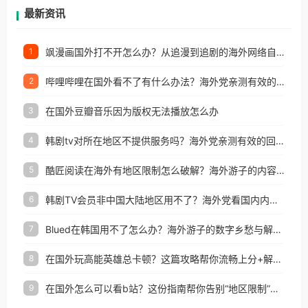
再因地区和版权限制所困扰。
最新资讯
飒漫画国外打不开怎么办？从追漫到追剧的海外网络自由之路
1
哔哩哔哩在国外看不了有什么办法？海外党亲测有效的回国加速解决方案
2
在国外豆瓣音乐因为版权无法播放怎么办
3
韩剧tv对所在地区不提供服务吗？海外党亲测有效的回国加速解决方案
4
酷匠阅读在海外有地区限制怎么破解？海外游子的内容归乡路
5
韩剧TV会员非中国大陆地区用不了？海外党看国内内容的加速器选择指南
6
Blued在韩国用不了怎么办？海外游子的数字乡愁与解决方案
7
在国外玩高能英雄总卡顿？这篇攻略帮你流畅上分+解锁国内影音自由
8
在国外怎么可以看b站？这份指南帮你告别“地区限制”的烦恼
9