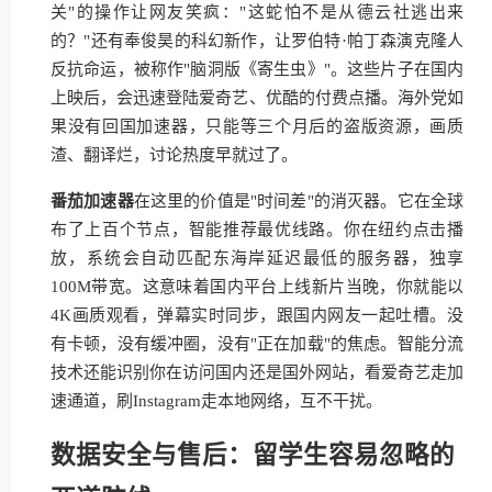
关"的操作让网友笑疯："这蛇怕不是从德云社逃出来
的？"还有奉俊昊的科幻新作，让罗伯特·帕丁森演克隆人
反抗命运，被称作"脑洞版《寄生虫》"。这些片子在国内
上映后，会迅速登陆爱奇艺、优酷的付费点播。海外党如
果没有回国加速器，只能等三个月后的盗版资源，画质
渣、翻译烂，讨论热度早就过了。
番茄加速器
在这里的价值是"时间差"的消灭器。它在全球
布了上百个节点，智能推荐最优线路。你在纽约点击播
放，系统会自动匹配东海岸延迟最低的服务器，独享
100M带宽。这意味着国内平台上线新片当晚，你就能以
4K画质观看，弹幕实时同步，跟国内网友一起吐槽。没
有卡顿，没有缓冲圈，没有"正在加载"的焦虑。智能分流
技术还能识别你在访问国内还是国外网站，看爱奇艺走加
速通道，刷Instagram走本地网络，互不干扰。
数据安全与售后：留学生容易忽略的