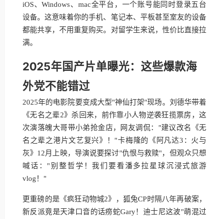
iOS、Windows、mac全平台，一个账号能同时登录五台
设备。这意味着你的手机、笔记本、平板甚至室友的设备
都能共享，不用重复购买。对留学生来说，性价比直接拉
满。
2025年国产片单曝光：这些爆款海
外党不能错过
2025年的电影院要变成大型"神仙打架"现场。刘德华带着
《无名之辈2》杀回来，前作靠小人物逆袭狂揽票房，这
次演落魄大哥带小弟抢金店，网友调侃："建议改名《无
名之辈之港片文艺复兴》！"卡梅隆的《阿凡达3：火与
灰》12月上映，导演说要探讨"仇恨与救赎"，但观众只想
喊话："别整哲学！我们要看潘多拉星球沉浸式旅游
vlog！"
更重磅的是《疯狂动物城2》，狐兔CP时隔八年再破案，
新反派竟是天津口音的话痨蛇Gary！迪士尼这波"萌混过