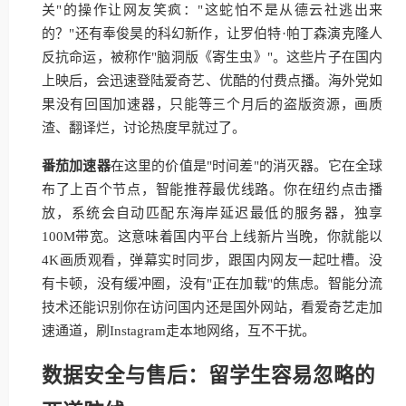
关"的操作让网友笑疯："这蛇怕不是从德云社逃出来
的？"还有奉俊昊的科幻新作，让罗伯特·帕丁森演克隆人
反抗命运，被称作"脑洞版《寄生虫》"。这些片子在国内
上映后，会迅速登陆爱奇艺、优酷的付费点播。海外党如
果没有回国加速器，只能等三个月后的盗版资源，画质
渣、翻译烂，讨论热度早就过了。
番茄加速器
在这里的价值是"时间差"的消灭器。它在全球
布了上百个节点，智能推荐最优线路。你在纽约点击播
放，系统会自动匹配东海岸延迟最低的服务器，独享
100M带宽。这意味着国内平台上线新片当晚，你就能以
4K画质观看，弹幕实时同步，跟国内网友一起吐槽。没
有卡顿，没有缓冲圈，没有"正在加载"的焦虑。智能分流
技术还能识别你在访问国内还是国外网站，看爱奇艺走加
速通道，刷Instagram走本地网络，互不干扰。
数据安全与售后：留学生容易忽略的