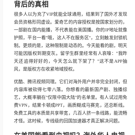
背后的真相
很多人以为充了VIP就能全球通用，结果到了国外才发现
会员资格形同虚设。爱奇艺的内容授权是按国家划分的，
一部剧在国内能播，不代表能在美国播。你的IP地址就像
护照，平台一看"哦，这人不在服务区"，立刻触发封锁机
制。更烦的是，这种限制是动态的。今天能看的剧，明天
可能因版权到期变灰。留学生群里经常有人哀嚎："我昨
天还追得好好的，今天怎么就下架了？"这不是APP抽
风，是版权方在收紧地域授权。
优酷、腾讯视频同理。它们对海外用户并非完全封闭，但
内容库被砍得七零八落。你想看的最新国产剧、独播综
艺，大概率躺在"仅限中国大陆"的名单里。有人试过用免
费VPN，结果卡顿成PPT，画质糊成马赛克，还总断线。
免费工具的本质是共享带宽，几百人挤一条线路，能流畅
才怪。这时候，专线级的回国加速器才真正解决问题。