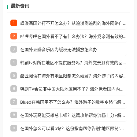
再因地区和版权限制所困扰。
最新资讯
飒漫画国外打不开怎么办？从追漫到追剧的海外网络自由之路
1
哔哩哔哩在国外看不了有什么办法？海外党亲测有效的回国加速解决方案
2
在国外豆瓣音乐因为版权无法播放怎么办
3
韩剧tv对所在地区不提供服务吗？海外党亲测有效的回国加速解决方案
4
酷匠阅读在海外有地区限制怎么破解？海外游子的内容归乡路
5
韩剧TV会员非中国大陆地区用不了？海外党看国内内容的加速器选择指南
6
Blued在韩国用不了怎么办？海外游子的数字乡愁与解决方案
7
在国外玩高能英雄总卡顿？这篇攻略帮你流畅上分+解锁国内影音自由
8
在国外怎么可以看b站？这份指南帮你告别“地区限制”的烦恼
9