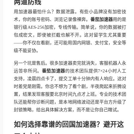
两道防线
用加速器最怕什么？数据泄露。有些小品牌没有加密技
术，你的账号密码、浏览记录像裸奔。
番茄加速器
用的是
银行级AES-256加密，专线传输。简单说，你的数据被打
包成密文，即使被拦截也解不开。这对留学生尤其重要
——你不仅在看剧，还可能用国内网银、支付宝，安全等
级不能妥协。
另一个坑是售后。很多加速器卖完就消失，客服机器人永
远答非所问。
番茄加速器
的技术团队提供7×24小时人工
支持，凌晨四点卡了，提交工单十分钟内有人响应。这对
时差党是刚需。你总不想为了看个剧，半夜爬起来折腾设
置，结果发现客服要北京时间九点才上班。专业的技术团
队还能帮你诊断问题，是本地网络波动还是平台方升级了
封锁策略，给出具体解决方案，而不是让你自己瞎试。
如何选择靠谱的回国加速器？避开这