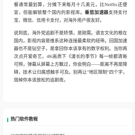
餐通常最划算，分摊下来每月十几美元，比Netflix还便
宜，但能解锁整个国内的影视库。
番茄加速器
支持支付
宝、微信、信用卡支付，对海外用户很友好。
说到底，海外党追剧不是矫情，是刚需。语言文化的根在
国内，影视内容是维系这种连接最柔软的纽带。回国加速
器也不是钻空子，是拿回你本该享有的数字权利。当你再
次点开爱奇艺，4K画质下《漫长的季节》每一帧都清晰
可辨，弹幕从屏幕上方飘过，你会明白——距离不再是障
碍，技术让归属感触手可及。别再让"地区限制"四个字，
毁掉你本该放松的追剧夜。
热门软件教程