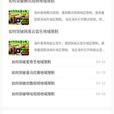
如何突破腾讯视频地域限制
海外使用腾讯视频，遇到腾讯视频地区限制，使用番
茄取消海外地区限制。 当在海外打开腾讯视频，却突
然弹出“由于版权限制，您所在的地区无法播放”的提
如何突破网易云音乐地域限制
示语。 海外用户如香港、澳门、台湾、美国、加拿
大、澳大利亚、欧洲等国家和地区时，腾讯视频也会
海外使用网易云音乐，遇到网易云音乐地区限制，使
像其他音乐平台一样，出现地区及版权限制问题，且
用番茄取消海外地区限制。 当在海外打开网易云音
仅能在中国大陆地区播放。 遇到这个问题的朋友们，
乐，却突然弹出“由于版权限制，您所在的地区无法
使用番茄回国加速器，即可解决「海外用户收听腾讯
如何突破爱奇艺地域限制
03-22
播放”的提示语。 海外用户如香港、澳门、台湾、美
视频地区版权限制」的问题，无论人在香港、澳门、
国、加拿大、澳大利亚、欧洲等国家和地区时，网易
如何突破喜马拉雅地域限制
03-22
台湾、美国、加拿大、澳大利亚、欧洲等国家和地区
云音乐也会像其他音乐平台一样，出现地区及版权限
工作、留学、定居等，都可以使用，不再因地区和版
如何突破优酷视频地域限制
03-22
制问题，且仅能在中国大陆地区播放。 遇到这个问题
权限制所困扰。
的朋友们，使用番茄回国加速器，即可解决「海外用
如何突破咪咕视频地域限制
03-22
户收听网易云音乐地区版权限制」的问题，无论人在
香港、澳门、台湾、美国、加拿大、澳大利亚、欧洲
等国家和地区工作、留学、定居等，都可以使用，不