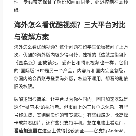
性，专线带宽保证了解说和画面同步，延迟控制在毫秒
级。
海外怎么看优酷视频？三大平台对比
与破解方案
海外怎么看优酷视频？这个问题在留学生论坛被问了上万
次。优酷的海外版内容少得可怜，独播的《这就是街舞》
《圆桌派》全被锁死。爱奇艺和腾讯视频也一样，它们
的"国际版"APP是另一个产品，内容库和国内完全割裂。
你国内的会员账号登录海外版，权益不通用，想看的剧依
旧没权限。
破解逻辑很简单：让平台以为你在国内。回国加速器就是
这个"易容术"的执行者。但市面上的工具鱼龙混杂。有些
号称免费，实则倒卖你的带宽数据；有些线路少，晚高峰
卡成静态图片；还有些只支持手机，想在电脑上看没门。
番茄加速器
在这点上做得比较周全——它支持Android、