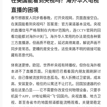
在美国能看到央视吗？海外华人电视
直播的困境
春节想跟家人同步看春晚，打开央视网，页面直接空白。
在美国能看到央视吗？答案是：官方渠道基本没戏。央视
的直播信号严格限制在内地IP范围内，连CCTV官网的回
看功能都对海外IP关门。海外华人常用的办法是找各种第
三方直播源，但画质不稳定，延迟高得离谱，解说声画不
同步是常态。更糟的是安全性，这些来路不明的链接可能
藏有恶意代码。
体育迷更惨。欧冠、世界杯央视有转播权，但你在海外根
本进不了直播页面。只能眼巴巴看着国内朋友圈刷屏讨
论，自己像被流放到信息孤岛。有人折腾过卫星锅，成本
高、安装复杂，租住的公寓还不让打孔。回国加速器的价
值在这里凸显——它不需要你改变任何物理设备，只要手
机装个APP，IP地址瞬间"飞"回国内，央视直播、地方卫
视、甚至各省市的地面频道都能流畅观看。关键是稳定