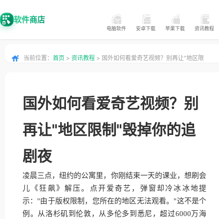
软件商店
电脑软件
安卓下载
苹果下载
资讯教程
当前位置：
首页
>
资讯教程
> 国外如何看爱奇艺视频？别再让"地区限
制"毁掉你的追剧夜
国外如何看爱奇艺视频？别
再让"地区限制"毁掉你的追
剧夜
凌晨三点，纽约的公寓里，你刚结束一天的课业，想刷会
儿《狂飙》解压。点开爱奇艺，弹窗却冷冰冰地提
示："由于版权限制，您所在的地区无法观看。"这不是个
例。从洛杉矶到伦敦，从多伦多到悉尼，超过6000万海