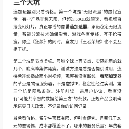
三个大坑
选加速器别只看价格。第一个坑是"无限流量"的虚假宣
传。有些产品宣称无限，但超过50GB就限速，看视频直
接变幻灯片。真正靠谱的像
番茄加速器
，承诺稳定无限流
量，智能分流技术确保影音、游戏各有专线，互不抢带
宽。你追《狂飙》的同时，室友打《王者荣耀》也不会互
相干扰。
第二个坑是节点虚标。号称全球上百节点，实际能用的就
几个，晚高峰集体瘫痪。测试方法是看是否提供试用，连
接后连续播放两小时视频，观察有没有断线。
番茄加速器
的节点是物理服务器，不是虚拟IP，稳定性经过实测。第
三个坑是隐私条款。注册前读一遍用户协议，看有没
有"可能共享您的数据给第三方"的条款。正规产品会明确
承诺零日志政策，不记录你的访问记录。
最后看价格。留学生预算有限，但别贪便宜。月费低于20
元的要警惕，成本都覆盖不了，哪来的服务质量？年费套