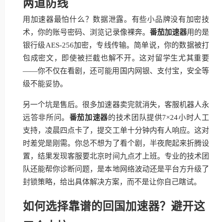
两道防线
用加速器最怕什么？数据泄露。有些小品牌没有加密技
术，你的账号密码、浏览记录像裸奔。
番茄加速器
用的是
银行级AES-256加密，专线传输。简单说，你的数据被打
包成密文，即使被拦截也解不开。这对留学生尤其重要
——你不仅在看剧，还可能用国内网银、支付宝，安全等
级不能妥协。
另一个坑是售后。很多加速器卖完就消失，客服机器人永
远答非所问。
番茄加速器
的技术团队提供7×24小时人工
支持，凌晨四点卡了，提交工单十分钟内有人响应。这对
时差党是刚需。你总不想为了看个剧，半夜爬起来折腾设
置，结果发现客服要北京时间九点才上班。专业的技术团
队还能帮你诊断问题，是本地网络波动还是平台方升级了
封锁策略，给出具体解决方案，而不是让你自己瞎试。
如何选择靠谱的回国加速器？避开这