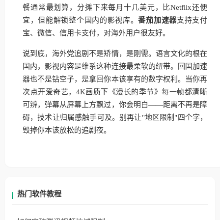
餐通常最划算，分摊下来每月十几美元，比Netflix还便
宜，但能解锁整个国内的影视库。
番茄加速器
支持支付
宝、微信、信用卡支付，对海外用户很友好。
说到底，海外党追剧不是矫情，是刚需。语言文化的根在
国内，影视内容是维系这种连接最柔软的纽带。回国加速
器也不是钻空子，是拿回你本该享有的数字权利。当你再
次点开爱奇艺，4K画质下《漫长的季节》每一帧都清晰
可辨，弹幕从屏幕上方飘过，你会明白——距离不再是障
碍，技术让归属感触手可及。别再让"地区限制"四个字，
毁掉你本该放松的追剧夜。
热门软件教程