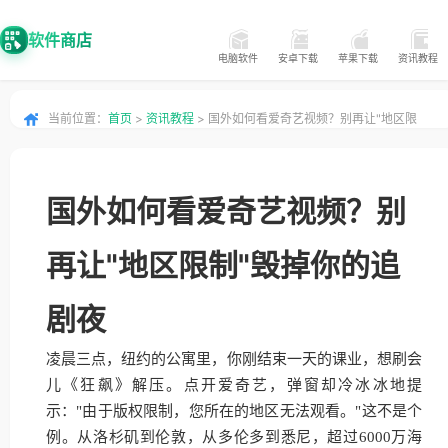
软件商店
电脑软件
安卓下载
苹果下载
资讯教程
当前位置：
首页
>
资讯教程
> 国外如何看爱奇艺视频？别再让"地区限
制"毁掉你的追剧夜
国外如何看爱奇艺视频？别
再让"地区限制"毁掉你的追
剧夜
凌晨三点，纽约的公寓里，你刚结束一天的课业，想刷会
儿《狂飙》解压。点开爱奇艺，弹窗却冷冰冰地提
示："由于版权限制，您所在的地区无法观看。"这不是个
例。从洛杉矶到伦敦，从多伦多到悉尼，超过6000万海