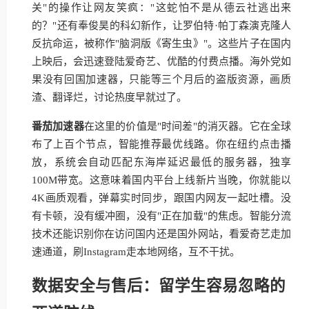
关"的操作让网友笑疯："这蛇怕不是从德云社逃出来
的？"还有奉俊昊的科幻新作，让罗伯特·帕丁森演克隆人
反抗命运，被称作"脑洞版《寄生虫》"。这些片子在国内
上映后，会迅速登陆爱奇艺、优酷的付费点播。海外党如
果没有回国加速器，只能等三个月后的盗版资源，画质
渣、翻译烂，讨论热度早就过了。
番茄加速器
在这里的价值是"时间差"的消灭器。它在全球
布了上百个节点，智能推荐最优线路。你在纽约点击播
放，系统会自动匹配东海岸延迟最低的服务器，独享
100M带宽。这意味着国内平台上线新片当晚，你就能以
4K画质观看，弹幕实时同步，跟国内网友一起吐槽。没
有卡顿，没有缓冲圈，没有"正在加载"的焦虑。智能分流
技术还能识别你在访问国内还是国外网站，看爱奇艺走加
速通道，刷Instagram走本地网络，互不干扰。
数据安全与售后：留学生容易忽略的