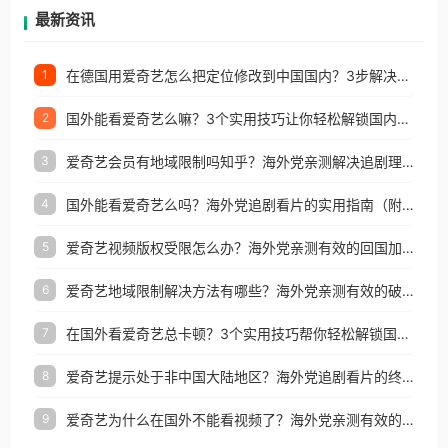
再因地区和版权限制所困扰。
最新资讯
在德国用爱奇艺怎么把定位修改到中国国内？3步解决+2个实用场景分享
1
国外能看爱奇艺么嘛？3个实用技巧让你轻松解锁国内影视（附越南华数TV定位修改+网易云海外收费解析）
2
爱奇艺会员有地域限制吗知乎？海外党亲测解决追剧理财双难题的加速器攻略
3
国外能看爱奇艺么吗？海外党追剧看片的实用指南（附避坑技巧）
4
爱奇艺视频版权受限怎么办？海外党亲测有效的回国加速器选择指南
5
爱奇艺地域限制解决方法有哪些？海外党亲测有效的破界指南
6
在国外看爱奇艺总卡顿？3个实用技巧帮你轻松解锁国内影音与生活服务
7
爱奇艺提示处于非中国大陆地区？海外党追剧看片的终极解决方案来了
8
爱奇艺为什么在国外不能看视频了？海外党亲测有效的回国加速方案来了
9