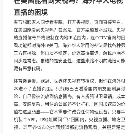
在美国能看到央视吗？海外华人电视
直播的困境
春节想跟家人同步看春晚，打开央视网，页面直接空白。
在美国能看到央视吗？答案是：官方渠道基本没戏。央视
的直播信号严格限制在内地IP范围内，连CCTV官网的回
看功能都对海外IP关门。海外华人常用的办法是找各种第
三方直播源，但画质不稳定，延迟高得离谱，解说声画不
同步是常态。更糟的是安全性，这些来路不明的链接可能
藏有恶意代码。
体育迷更惨。欧冠、世界杯央视有转播权，但你在海外根
本进不了直播页面。只能眼巴巴看着国内朋友圈刷屏讨
论，自己像被流放到信息孤岛。有人折腾过卫星锅，成本
高、安装复杂，租住的公寓还不让打孔。回国加速器的价
值在这里凸显——它不需要你改变任何物理设备，只要手
机装个APP，IP地址瞬间"飞"回国内，央视直播、地方卫
视、甚至各省市的地面频道都能流畅观看。关键是稳定