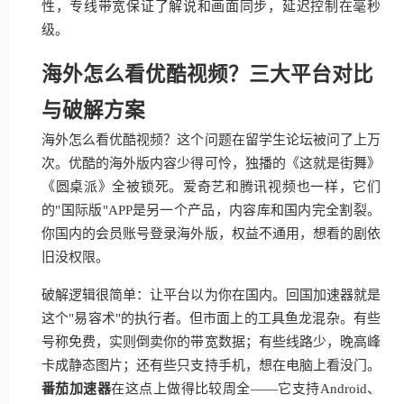
性，专线带宽保证了解说和画面同步，延迟控制在毫秒
级。
海外怎么看优酷视频？三大平台对比
与破解方案
海外怎么看优酷视频？这个问题在留学生论坛被问了上万
次。优酷的海外版内容少得可怜，独播的《这就是街舞》
《圆桌派》全被锁死。爱奇艺和腾讯视频也一样，它们
的"国际版"APP是另一个产品，内容库和国内完全割裂。
你国内的会员账号登录海外版，权益不通用，想看的剧依
旧没权限。
破解逻辑很简单：让平台以为你在国内。回国加速器就是
这个"易容术"的执行者。但市面上的工具鱼龙混杂。有些
号称免费，实则倒卖你的带宽数据；有些线路少，晚高峰
卡成静态图片；还有些只支持手机，想在电脑上看没门。
番茄加速器
在这点上做得比较周全——它支持Android、