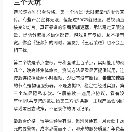
三个大坑
选加速器别只看价格。第一个坑是"无限流量"的虚假宣
传。有些产品宣称无限，但超过50GB就限速，看视频直
接变幻灯片。真正靠谱的像
番茄加速器
，承诺稳定无限流
量，智能分流技术确保影音、游戏各有专线，互不抢带
宽。你追《狂飙》的同时，室友打《王者荣耀》也不会互
相干扰。
第二个坑是节点虚标。号称全球上百节点，实际能用的就
几个，晚高峰集体瘫痪。测试方法是看是否提供试用，连
接后连续播放两小时视频，观察有没有断线。
番茄加速器
的节点是物理服务器，不是虚拟IP，稳定性经过实测。第
三个坑是隐私条款。注册前读一遍用户协议，看有没
有"可能共享您的数据给第三方"的条款。正规产品会明确
承诺零日志政策，不记录你的访问记录。
最后看价格。留学生预算有限，但别贪便宜。月费低于20
元的要警惕，成本都覆盖不了，哪来的服务质量？年费套