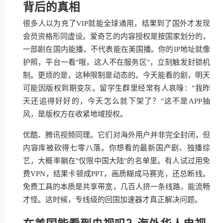
背后的真相
很多人以为充了VIP就能全球通用，结果到了国外才发现
会员资格形同虚设。爱奇艺的内容授权是按国家划分的，
一部剧在国内能播，不代表能在美国播。你的IP地址就像
护照，平台一看"哦，这人不在服务区"，立刻触发封锁机
制。更烦的是，这种限制是动态的。今天能看的剧，明天
可能因版权到期变灰。留学生群里经常有人哀嚎："我昨
天还追得好好的，今天怎么就下架了？"这不是APP抽
风，是版权方在收紧地域授权。
优酷、腾讯视频同理。它们对海外用户并非完全封闭，但
内容库被砍得七零八落。你想看的最新国产剧、独播综
艺，大概率躺在"仅限中国大陆"的名单里。有人试过用免
费VPN，结果卡顿成PPT，画质糊成马赛克，还总断线。
免费工具的本质是共享带宽，几百人挤一条线路，能流畅
才怪。这时候，专线级的回国加速器才真正解决问题。