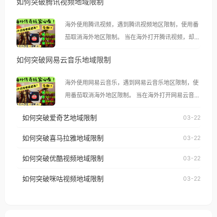
如何突破腾讯视频地域限制
海外使用腾讯视频，遇到腾讯视频地区限制，使用番
茄取消海外地区限制。 当在海外打开腾讯视频，却突
然弹出“由于版权限制，您所在的地区无法播放”的提
如何突破网易云音乐地域限制
示语。 海外用户如香港、澳门、台湾、美国、加拿
大、澳大利亚、欧洲等国家和地区时，腾讯视频也会
海外使用网易云音乐，遇到网易云音乐地区限制，使
像其他音乐平台一样，出现地区及版权限制问题，且
用番茄取消海外地区限制。 当在海外打开网易云音
仅能在中国大陆地区播放。 遇到这个问题的朋友们，
乐，却突然弹出“由于版权限制，您所在的地区无法
使用番茄回国加速器，即可解决「海外用户收听腾讯
如何突破爱奇艺地域限制
03-22
播放”的提示语。 海外用户如香港、澳门、台湾、美
视频地区版权限制」的问题，无论人在香港、澳门、
国、加拿大、澳大利亚、欧洲等国家和地区时，网易
如何突破喜马拉雅地域限制
03-22
台湾、美国、加拿大、澳大利亚、欧洲等国家和地区
云音乐也会像其他音乐平台一样，出现地区及版权限
工作、留学、定居等，都可以使用，不再因地区和版
如何突破优酷视频地域限制
03-22
制问题，且仅能在中国大陆地区播放。 遇到这个问题
权限制所困扰。
的朋友们，使用番茄回国加速器，即可解决「海外用
如何突破咪咕视频地域限制
03-22
户收听网易云音乐地区版权限制」的问题，无论人在
香港、澳门、台湾、美国、加拿大、澳大利亚、欧洲
等国家和地区工作、留学、定居等，都可以使用，不