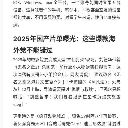
iOS、Windows、mac全平台，一个账号能同时登录五台
设备。这意味着你的手机、笔记本、平板甚至室友的设备
都能共享，不用重复购买。对留学生来说，性价比直接拉
满。
2025年国产片单曝光：这些爆款海
外党不能错过
2025年的电影院要变成大型"神仙打架"现场。刘德华带着
《无名之辈2》杀回来，前作靠小人物逆袭狂揽票房，这
次演落魄大哥带小弟抢金店，网友调侃："建议改名《无
名之辈之港片文艺复兴》！"卡梅隆的《阿凡达3：火与
灰》12月上映，导演说要探讨"仇恨与救赎"，但观众只想
喊话："别整哲学！我们要看潘多拉星球沉浸式旅游
vlog！"
更重磅的是《疯狂动物城2》，狐兔CP时隔八年再破案，
新反派竟是天津口音的话痨蛇Gary！迪士尼这波"萌混过