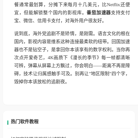
餐通常最划算，分摊下来每月十几美元，比Netflix还便
宜，但能解锁整个国内的影视库。
番茄加速器
支持支付
宝、微信、信用卡支付，对海外用户很友好。
说到底，海外党追剧不是矫情，是刚需。语言文化的根在
国内，影视内容是维系这种连接最柔软的纽带。回国加速
器也不是钻空子，是拿回你本该享有的数字权利。当你再
次点开爱奇艺，4K画质下《漫长的季节》每一帧都清晰
可辨，弹幕从屏幕上方飘过，你会明白——距离不再是障
碍，技术让归属感触手可及。别再让"地区限制"四个字，
毁掉你本该放松的追剧夜。
热门软件教程