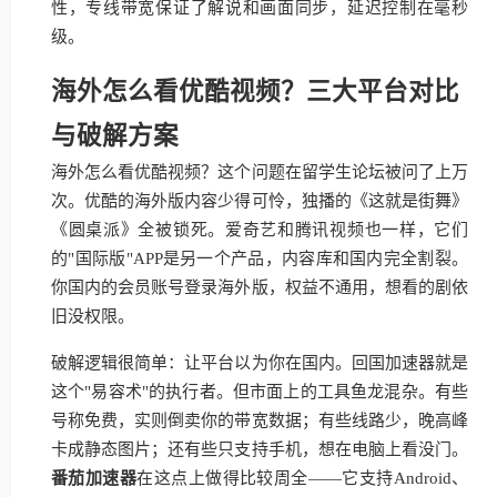
性，专线带宽保证了解说和画面同步，延迟控制在毫秒
级。
海外怎么看优酷视频？三大平台对比
与破解方案
海外怎么看优酷视频？这个问题在留学生论坛被问了上万
次。优酷的海外版内容少得可怜，独播的《这就是街舞》
《圆桌派》全被锁死。爱奇艺和腾讯视频也一样，它们
的"国际版"APP是另一个产品，内容库和国内完全割裂。
你国内的会员账号登录海外版，权益不通用，想看的剧依
旧没权限。
破解逻辑很简单：让平台以为你在国内。回国加速器就是
这个"易容术"的执行者。但市面上的工具鱼龙混杂。有些
号称免费，实则倒卖你的带宽数据；有些线路少，晚高峰
卡成静态图片；还有些只支持手机，想在电脑上看没门。
番茄加速器
在这点上做得比较周全——它支持Android、