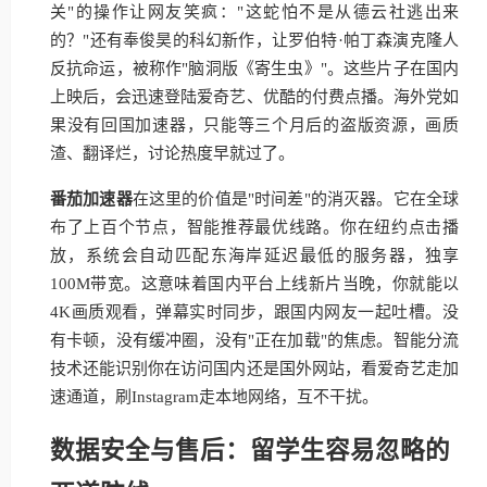
关"的操作让网友笑疯："这蛇怕不是从德云社逃出来
的？"还有奉俊昊的科幻新作，让罗伯特·帕丁森演克隆人
反抗命运，被称作"脑洞版《寄生虫》"。这些片子在国内
上映后，会迅速登陆爱奇艺、优酷的付费点播。海外党如
果没有回国加速器，只能等三个月后的盗版资源，画质
渣、翻译烂，讨论热度早就过了。
番茄加速器
在这里的价值是"时间差"的消灭器。它在全球
布了上百个节点，智能推荐最优线路。你在纽约点击播
放，系统会自动匹配东海岸延迟最低的服务器，独享
100M带宽。这意味着国内平台上线新片当晚，你就能以
4K画质观看，弹幕实时同步，跟国内网友一起吐槽。没
有卡顿，没有缓冲圈，没有"正在加载"的焦虑。智能分流
技术还能识别你在访问国内还是国外网站，看爱奇艺走加
速通道，刷Instagram走本地网络，互不干扰。
数据安全与售后：留学生容易忽略的