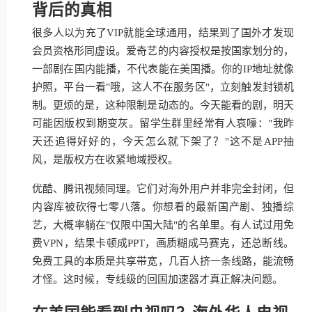
背后的真相
很多人以为充了VIP就能全球通用，结果到了国外才发现
会员资格形同虚设。爱奇艺的内容授权是按国家划分的，
一部剧在国内能播，不代表能在美国播。你的IP地址就像
护照，平台一看"哦，这人不在服务区"，立刻触发封锁机
制。更烦的是，这种限制是动态的。今天能看的剧，明天
可能因版权到期变灰。留学生群里经常有人哀嚎："我昨
天还追得好好的，今天怎么就下架了？"这不是APP抽
风，是版权方在收紧地域授权。
优酷、腾讯视频同理。它们对海外用户并非完全封闭，但
内容库被砍得七零八落。你想看的最新国产剧、独播综
艺，大概率躺在"仅限中国大陆"的名单里。有人试过用免
费VPN，结果卡顿成PPT，画质糊成马赛克，还总断线。
免费工具的本质是共享带宽，几百人挤一条线路，能流畅
才怪。这时候，专线级的回国加速器才真正解决问题。