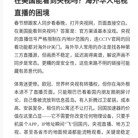
在美国能看到央视吗？海外华人电视
直播的困境
春节想跟家人同步看春晚，打开央视网，页面直接空白。
在美国能看到央视吗？答案是：官方渠道基本没戏。央视
的直播信号严格限制在内地IP范围内，连CCTV官网的回
看功能都对海外IP关门。海外华人常用的办法是找各种第
三方直播源，但画质不稳定，延迟高得离谱，解说声画不
同步是常态。更糟的是安全性，这些来路不明的链接可能
藏有恶意代码。
体育迷更惨。欧冠、世界杯央视有转播权，但你在海外根
本进不了直播页面。只能眼巴巴看着国内朋友圈刷屏讨
论，自己像被流放到信息孤岛。有人折腾过卫星锅，成本
高、安装复杂，租住的公寓还不让打孔。回国加速器的价
值在这里凸显——它不需要你改变任何物理设备，只要手
机装个APP，IP地址瞬间"飞"回国内，央视直播、地方卫
视、甚至各省市的地面频道都能流畅观看。关键是稳定