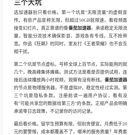
三个大坑
选加速器别只看价格。第一个坑是"无限流量"的虚假宣
传。有些产品宣称无限，但超过50GB就限速，看视频直
接变幻灯片。真正靠谱的像
番茄加速器
，承诺稳定无限流
量，智能分流技术确保影音、游戏各有专线，互不抢带
宽。你追《狂飙》的同时，室友打《王者荣耀》也不会互
相干扰。
第二个坑是节点虚标。号称全球上百节点，实际能用的就
几个，晚高峰集体瘫痪。测试方法是看是否提供试用，连
接后连续播放两小时视频，观察有没有断线。
番茄加速器
的节点是物理服务器，不是虚拟IP，稳定性经过实测。第
三个坑是隐私条款。注册前读一遍用户协议，看有没
有"可能共享您的数据给第三方"的条款。正规产品会明确
承诺零日志政策，不记录你的访问记录。
最后看价格。留学生预算有限，但别贪便宜。月费低于20
元的要警惕，成本都覆盖不了，哪来的服务质量？年费套