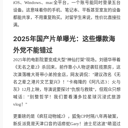
iOS、Windows、mac全平台，一个账号能同时登录五台
设备。这意味着你的手机、笔记本、平板甚至室友的设备
都能共享，不用重复购买。对留学生来说，性价比直接拉
满。
2025年国产片单曝光：这些爆款海
外党不能错过
2025年的电影院要变成大型"神仙打架"现场。刘德华带着
《无名之辈2》杀回来，前作靠小人物逆袭狂揽票房，这
次演落魄大哥带小弟抢金店，网友调侃："建议改名《无
名之辈之港片文艺复兴》！"卡梅隆的《阿凡达3：火与
灰》12月上映，导演说要探讨"仇恨与救赎"，但观众只想
喊话："别整哲学！我们要看潘多拉星球沉浸式旅游
vlog！"
更重磅的是《疯狂动物城2》，狐兔CP时隔八年再破案，
新反派竟是天津口音的话痨蛇Gary！迪士尼这波"萌混过