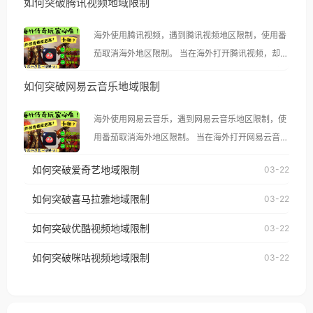
如何突破腾讯视频地域限制
海外使用腾讯视频，遇到腾讯视频地区限制，使用番
茄取消海外地区限制。 当在海外打开腾讯视频，却突
然弹出“由于版权限制，您所在的地区无法播放”的提
如何突破网易云音乐地域限制
示语。 海外用户如香港、澳门、台湾、美国、加拿
大、澳大利亚、欧洲等国家和地区时，腾讯视频也会
海外使用网易云音乐，遇到网易云音乐地区限制，使
像其他音乐平台一样，出现地区及版权限制问题，且
用番茄取消海外地区限制。 当在海外打开网易云音
仅能在中国大陆地区播放。 遇到这个问题的朋友们，
乐，却突然弹出“由于版权限制，您所在的地区无法
使用番茄回国加速器，即可解决「海外用户收听腾讯
如何突破爱奇艺地域限制
03-22
播放”的提示语。 海外用户如香港、澳门、台湾、美
视频地区版权限制」的问题，无论人在香港、澳门、
国、加拿大、澳大利亚、欧洲等国家和地区时，网易
如何突破喜马拉雅地域限制
03-22
台湾、美国、加拿大、澳大利亚、欧洲等国家和地区
云音乐也会像其他音乐平台一样，出现地区及版权限
工作、留学、定居等，都可以使用，不再因地区和版
如何突破优酷视频地域限制
03-22
制问题，且仅能在中国大陆地区播放。 遇到这个问题
权限制所困扰。
的朋友们，使用番茄回国加速器，即可解决「海外用
如何突破咪咕视频地域限制
03-22
户收听网易云音乐地区版权限制」的问题，无论人在
香港、澳门、台湾、美国、加拿大、澳大利亚、欧洲
等国家和地区工作、留学、定居等，都可以使用，不