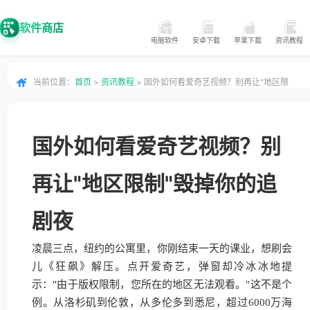
软件商店
电脑软件
安卓下载
苹果下载
资讯教程
当前位置：
首页
>
资讯教程
> 国外如何看爱奇艺视频？别再让"地区限
制"毁掉你的追剧夜
国外如何看爱奇艺视频？别
再让"地区限制"毁掉你的追
剧夜
凌晨三点，纽约的公寓里，你刚结束一天的课业，想刷会
儿《狂飙》解压。点开爱奇艺，弹窗却冷冰冰地提
示："由于版权限制，您所在的地区无法观看。"这不是个
例。从洛杉矶到伦敦，从多伦多到悉尼，超过6000万海