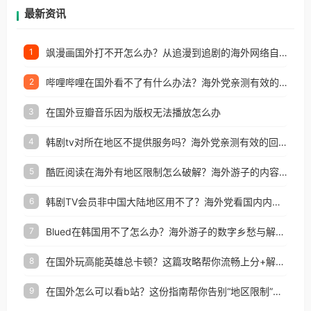
再因地区和版权限制所困扰。
最新资讯
飒漫画国外打不开怎么办？从追漫到追剧的海外网络自由之路
1
哔哩哔哩在国外看不了有什么办法？海外党亲测有效的回国加速解决方案
2
在国外豆瓣音乐因为版权无法播放怎么办
3
韩剧tv对所在地区不提供服务吗？海外党亲测有效的回国加速解决方案
4
酷匠阅读在海外有地区限制怎么破解？海外游子的内容归乡路
5
韩剧TV会员非中国大陆地区用不了？海外党看国内内容的加速器选择指南
6
Blued在韩国用不了怎么办？海外游子的数字乡愁与解决方案
7
在国外玩高能英雄总卡顿？这篇攻略帮你流畅上分+解锁国内影音自由
8
在国外怎么可以看b站？这份指南帮你告别“地区限制”的烦恼
9