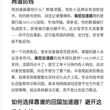
两道防线
用加速器最怕什么？数据泄露。有些小品牌没有加密技
术，你的账号密码、浏览记录像裸奔。
番茄加速器
用的是
银行级AES-256加密，专线传输。简单说，你的数据被打
包成密文，即使被拦截也解不开。这对留学生尤其重要
——你不仅在看剧，还可能用国内网银、支付宝，安全等
级不能妥协。
另一个坑是售后。很多加速器卖完就消失，客服机器人永
远答非所问。
番茄加速器
的技术团队提供7×24小时人工
支持，凌晨四点卡了，提交工单十分钟内有人响应。这对
时差党是刚需。你总不想为了看个剧，半夜爬起来折腾设
置，结果发现客服要北京时间九点才上班。专业的技术团
队还能帮你诊断问题，是本地网络波动还是平台方升级了
封锁策略，给出具体解决方案，而不是让你自己瞎试。
如何选择靠谱的回国加速器？避开这