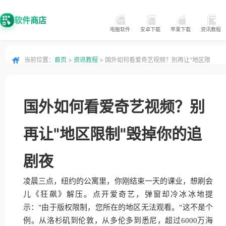
软件商店
电脑软件
安卓下载
苹果下载
资讯教程
当前位置：
首页
>
资讯教程
> 国外如何看爱奇艺视频？别再让"地区限
制"毁掉你的追剧夜
国外如何看爱奇艺视频？别
再让"地区限制"毁掉你的追
剧夜
凌晨三点，纽约的公寓里，你刚结束一天的课业，想刷会
儿《狂飙》解压。点开爱奇艺，弹窗却冷冰冰地提
示："由于版权限制，您所在的地区无法观看。"这不是个
例。从洛杉矶到伦敦，从多伦多到悉尼，超过6000万海