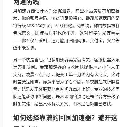
两道防线
用加速器最怕什么？数据泄露。有些小品牌没有加密技
术，你的账号密码、浏览记录像裸奔。
番茄加速器
用的是
银行级AES-256加密，专线传输。简单说，你的数据被打
包成密文，即使被拦截也解不开。这对留学生尤其重要
——你不仅在看剧，还可能用国内网银、支付宝，安全等
级不能妥协。
另一个坑是售后。很多加速器卖完就消失，客服机器人永
远答非所问。
番茄加速器
的技术团队提供7×24小时人工
支持，凌晨四点卡了，提交工单十分钟内有人响应。这对
时差党是刚需。你总不想为了看个剧，半夜爬起来折腾设
置，结果发现客服要北京时间九点才上班。专业的技术团
队还能帮你诊断问题，是本地网络波动还是平台方升级了
封锁策略，给出具体解决方案，而不是让你自己瞎试。
如何选择靠谱的回国加速器？避开这