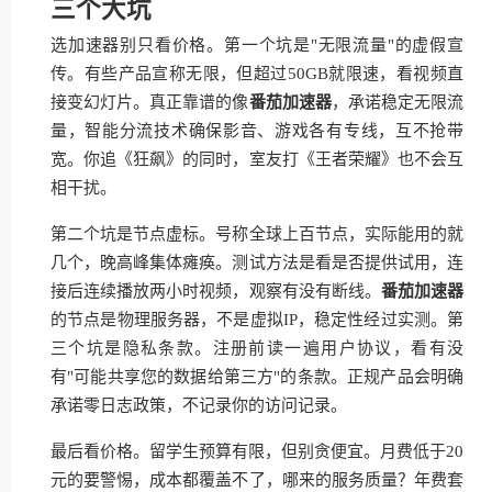
三个大坑
选加速器别只看价格。第一个坑是"无限流量"的虚假宣
传。有些产品宣称无限，但超过50GB就限速，看视频直
接变幻灯片。真正靠谱的像
番茄加速器
，承诺稳定无限流
量，智能分流技术确保影音、游戏各有专线，互不抢带
宽。你追《狂飙》的同时，室友打《王者荣耀》也不会互
相干扰。
第二个坑是节点虚标。号称全球上百节点，实际能用的就
几个，晚高峰集体瘫痪。测试方法是看是否提供试用，连
接后连续播放两小时视频，观察有没有断线。
番茄加速器
的节点是物理服务器，不是虚拟IP，稳定性经过实测。第
三个坑是隐私条款。注册前读一遍用户协议，看有没
有"可能共享您的数据给第三方"的条款。正规产品会明确
承诺零日志政策，不记录你的访问记录。
最后看价格。留学生预算有限，但别贪便宜。月费低于20
元的要警惕，成本都覆盖不了，哪来的服务质量？年费套