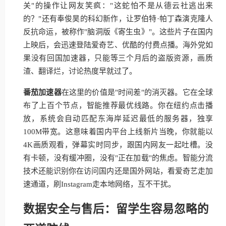
关"的操作让网友笑疯："这蛇怕不是从德云社逃出来
的？"还有奉俊昊的科幻新作，让罗伯特·帕丁森演克隆人
反抗命运，被称作"脑洞版《寄生虫》"。这些片子在国内
上映后，会迅速登陆爱奇艺、优酷的付费点播。海外党如
果没有回国加速器，只能等三个月后的盗版资源，画质
渣、翻译烂，讨论热度早就过了。
番茄加速器
在这里的价值是"时间差"的消灭器。它在全球
布了上百个节点，智能推荐最优线路。你在纽约点击播
放，系统会自动匹配东海岸延迟最低的服务器，独享
100M带宽。这意味着国内平台上线新片当晚，你就能以
4K画质观看，弹幕实时同步，跟国内网友一起吐槽。没
有卡顿，没有缓冲圈，没有"正在加载"的焦虑。智能分流
技术还能识别你在访问国内还是国外网站，看爱奇艺走加
速通道，刷Instagram走本地网络，互不干扰。
数据安全与售后：留学生容易忽略的