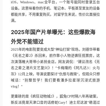
iOS、Windows、mac全平台，一个账号能同时登录五台
设备。这意味着你的手机、笔记本、平板甚至室友的设备
都能共享，不用重复购买。对留学生来说，性价比直接拉
满。
2025年国产片单曝光：这些爆款海
外党不能错过
2025年的电影院要变成大型"神仙打架"现场。刘德华带着
《无名之辈2》杀回来，前作靠小人物逆袭狂揽票房，这
次演落魄大哥带小弟抢金店，网友调侃："建议改名《无
名之辈之港片文艺复兴》！"卡梅隆的《阿凡达3：火与
灰》12月上映，导演说要探讨"仇恨与救赎"，但观众只想
喊话："别整哲学！我们要看潘多拉星球沉浸式旅游
vlog！"
更重磅的是《疯狂动物城2》，狐兔CP时隔八年再破案，
新反派竟是天津口音的话痨蛇Gary！迪士尼这波"萌混过