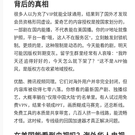
背后的真相
很多人以为充了VIP就能全球通用，结果到了国外才发现
会员资格形同虚设。爱奇艺的内容授权是按国家划分的，
一部剧在国内能播，不代表能在美国播。你的IP地址就像
护照，平台一看"哦，这人不在服务区"，立刻触发封锁机
制。更烦的是，这种限制是动态的。今天能看的剧，明天
可能因版权到期变灰。留学生群里经常有人哀嚎："我昨
天还追得好好的，今天怎么就下架了？"这不是APP抽
风，是版权方在收紧地域授权。
优酷、腾讯视频同理。它们对海外用户并非完全封闭，但
内容库被砍得七零八落。你想看的最新国产剧、独播综
艺，大概率躺在"仅限中国大陆"的名单里。有人试过用免
费VPN，结果卡顿成PPT，画质糊成马赛克，还总断线。
免费工具的本质是共享带宽，几百人挤一条线路，能流畅
才怪。这时候，专线级的回国加速器才真正解决问题。