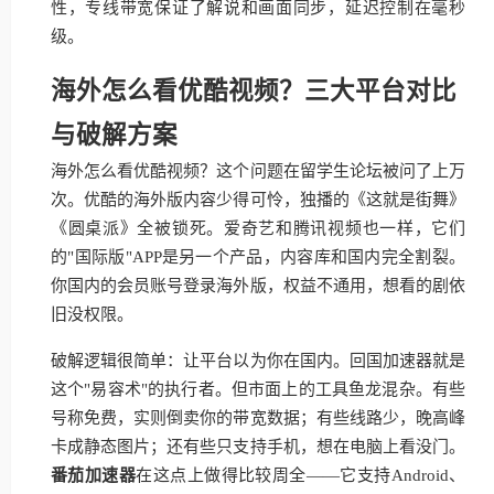
性，专线带宽保证了解说和画面同步，延迟控制在毫秒
级。
海外怎么看优酷视频？三大平台对比
与破解方案
海外怎么看优酷视频？这个问题在留学生论坛被问了上万
次。优酷的海外版内容少得可怜，独播的《这就是街舞》
《圆桌派》全被锁死。爱奇艺和腾讯视频也一样，它们
的"国际版"APP是另一个产品，内容库和国内完全割裂。
你国内的会员账号登录海外版，权益不通用，想看的剧依
旧没权限。
破解逻辑很简单：让平台以为你在国内。回国加速器就是
这个"易容术"的执行者。但市面上的工具鱼龙混杂。有些
号称免费，实则倒卖你的带宽数据；有些线路少，晚高峰
卡成静态图片；还有些只支持手机，想在电脑上看没门。
番茄加速器
在这点上做得比较周全——它支持Android、