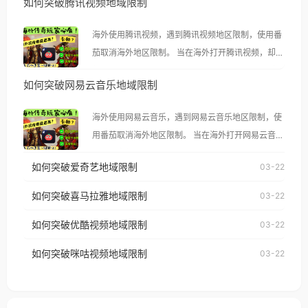
如何突破腾讯视频地域限制
海外使用腾讯视频，遇到腾讯视频地区限制，使用番
茄取消海外地区限制。 当在海外打开腾讯视频，却突
然弹出“由于版权限制，您所在的地区无法播放”的提
如何突破网易云音乐地域限制
示语。 海外用户如香港、澳门、台湾、美国、加拿
大、澳大利亚、欧洲等国家和地区时，腾讯视频也会
海外使用网易云音乐，遇到网易云音乐地区限制，使
像其他音乐平台一样，出现地区及版权限制问题，且
用番茄取消海外地区限制。 当在海外打开网易云音
仅能在中国大陆地区播放。 遇到这个问题的朋友们，
乐，却突然弹出“由于版权限制，您所在的地区无法
使用番茄回国加速器，即可解决「海外用户收听腾讯
如何突破爱奇艺地域限制
03-22
播放”的提示语。 海外用户如香港、澳门、台湾、美
视频地区版权限制」的问题，无论人在香港、澳门、
国、加拿大、澳大利亚、欧洲等国家和地区时，网易
如何突破喜马拉雅地域限制
03-22
台湾、美国、加拿大、澳大利亚、欧洲等国家和地区
云音乐也会像其他音乐平台一样，出现地区及版权限
工作、留学、定居等，都可以使用，不再因地区和版
如何突破优酷视频地域限制
03-22
制问题，且仅能在中国大陆地区播放。 遇到这个问题
权限制所困扰。
的朋友们，使用番茄回国加速器，即可解决「海外用
如何突破咪咕视频地域限制
03-22
户收听网易云音乐地区版权限制」的问题，无论人在
香港、澳门、台湾、美国、加拿大、澳大利亚、欧洲
等国家和地区工作、留学、定居等，都可以使用，不