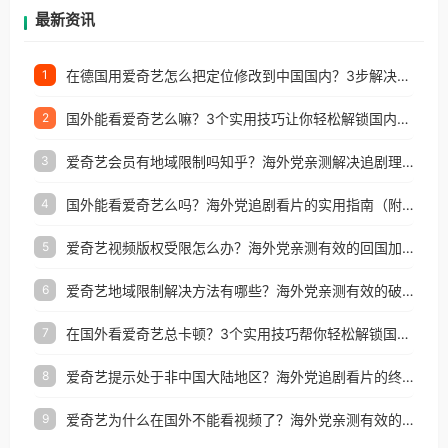
再因地区和版权限制所困扰。
最新资讯
在德国用爱奇艺怎么把定位修改到中国国内？3步解决+2个实用场景分享
1
国外能看爱奇艺么嘛？3个实用技巧让你轻松解锁国内影视（附越南华数TV定位修改+网易云海外收费解析）
2
爱奇艺会员有地域限制吗知乎？海外党亲测解决追剧理财双难题的加速器攻略
3
国外能看爱奇艺么吗？海外党追剧看片的实用指南（附避坑技巧）
4
爱奇艺视频版权受限怎么办？海外党亲测有效的回国加速器选择指南
5
爱奇艺地域限制解决方法有哪些？海外党亲测有效的破界指南
6
在国外看爱奇艺总卡顿？3个实用技巧帮你轻松解锁国内影音与生活服务
7
爱奇艺提示处于非中国大陆地区？海外党追剧看片的终极解决方案来了
8
爱奇艺为什么在国外不能看视频了？海外党亲测有效的回国加速方案来了
9