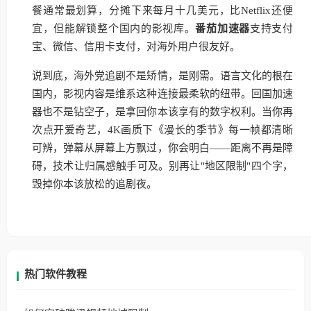
餐通常最划算，分摊下来每月十几美元，比Netflix还便
宜，但能解锁整个国内的影视库。
番茄加速器
支持支付
宝、微信、信用卡支付，对海外用户很友好。
说到底，海外党追剧不是矫情，是刚需。语言文化的根在
国内，影视内容是维系这种连接最柔软的纽带。回国加速
器也不是钻空子，是拿回你本该享有的数字权利。当你再
次点开爱奇艺，4K画质下《漫长的季节》每一帧都清晰
可辨，弹幕从屏幕上方飘过，你会明白——距离不再是障
碍，技术让归属感触手可及。别再让"地区限制"四个字，
毁掉你本该放松的追剧夜。
热门软件教程