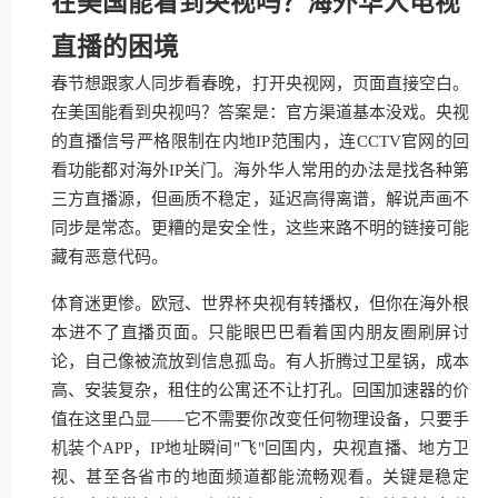
在美国能看到央视吗？海外华人电视
直播的困境
春节想跟家人同步看春晚，打开央视网，页面直接空白。
在美国能看到央视吗？答案是：官方渠道基本没戏。央视
的直播信号严格限制在内地IP范围内，连CCTV官网的回
看功能都对海外IP关门。海外华人常用的办法是找各种第
三方直播源，但画质不稳定，延迟高得离谱，解说声画不
同步是常态。更糟的是安全性，这些来路不明的链接可能
藏有恶意代码。
体育迷更惨。欧冠、世界杯央视有转播权，但你在海外根
本进不了直播页面。只能眼巴巴看着国内朋友圈刷屏讨
论，自己像被流放到信息孤岛。有人折腾过卫星锅，成本
高、安装复杂，租住的公寓还不让打孔。回国加速器的价
值在这里凸显——它不需要你改变任何物理设备，只要手
机装个APP，IP地址瞬间"飞"回国内，央视直播、地方卫
视、甚至各省市的地面频道都能流畅观看。关键是稳定