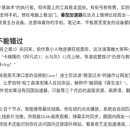
"易容术"的执行者。但市面上的工具鱼龙混杂。有些号称免费，实则
支持手机，想在电脑上看没门。
番茄加速器
在这点上做得比较周全
账号能同时登录五台设备。这意味着你的手机、笔记本、平板甚至室友的设备都
不能错过
《无名之辈2》杀回来，前作靠小人物逆袭狂揽票房，这次演落魄大哥带
"卡梅隆的《阿凡达3：火与灰》12月上映，导演说要探讨"仇恨与救
og！"
竟是天津口音的话痨蛇Gary！迪士尼这波"萌混过关"的操作让网友
，让罗伯特·帕丁森演克隆人反抗命运，被称作"脑洞版《寄生虫》"
外党如果没有回国加速器，只能等三个月后的盗版资源，画质渣、
了上百个节点，智能推荐最优线路。你在纽约点击播放，系统会自动匹
上线新片当晚，你就能以4K画质观看，弹幕实时同步，跟国内网友一
分流技术还能识别你在访问国内还是国外网站，看爱奇艺走加速通道，