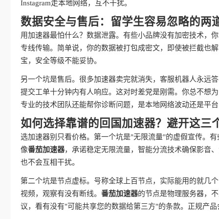
Instagram走本地网络，互不干扰。
数据安全与售后：留学生容易忽略的两
用加速器最怕什么？数据泄露。有些小品牌没有加密技术，你
专线传输。简单说，你的数据被打包成密文，即使被拦截也解
宝，安全等级不能妥协。
另一个坑是售后。很多加速器卖完就消失，客服机器人永远答
提交工单十分钟内有人响应。这对时差党是刚需。你总不想为
专业的技术团队还能帮你诊断问题，是本地网络波动还是平台
如何选择靠谱的回国加速器？避开这三
选加速器别只看价格。第一个坑是"无限流量"的虚假宣传。有
像
番茄加速器
，承诺稳定无限流量，智能分流技术确保影音、
也不会互相干扰。
第二个坑是节点虚标。号称全球上百节点，实际能用的就几个
视频，观察有没有断线。
番茄加速器
的节点是物理服务器，不
议，看有没有"可能共享您的数据给第三方"的条款。正规产