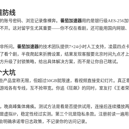
道防线
的账号密码、浏览记录像裸奔。
番茄加速器
用的是银行级AES-256
不开。这对留学生尤其重要——你不仅在看剧，还可能用国内网银
非所问。
番茄加速器
的技术团队提供7×24小时人工支持，凌晨四点
了看个剧，半夜爬起来折腾设置，结果发现客服要北京时间九点才
方升级了封锁策略，给出具体解决方案，而不是让你自己瞎试。
个大坑
些产品宣称无限，但超过50GB就限速，看视频直接变幻灯片。真正
游戏各有专线，互不抢带宽。你追《狂飙》的同时，室友打《王者
，晚高峰集体瘫痪。测试方法是看是否提供试用，连接后连续播放
是虚拟IP，稳定性经过实测。第三个坑是隐私条款。注册前读一遍用
品会明确承诺零日志政策，不记录你的访问记录。