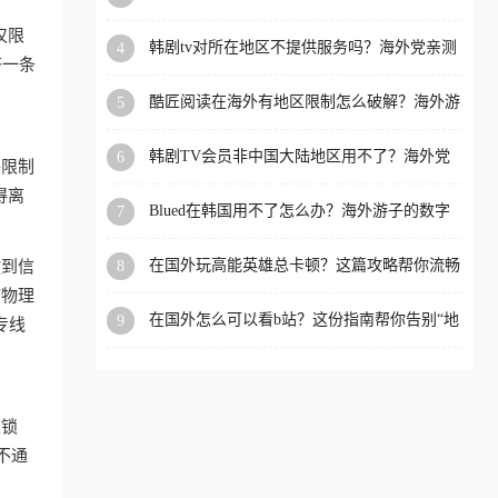
洲等国家和地区工作、留
仅限
韩剧tv对所在地区不提供服务吗？海外党亲测
4
学、定居等，都可以使用，
挤一条
有效的回国加速解决方案
不再因地区和版权限制所困
酷匠阅读在海外有地区限制怎么破解？海外游
5
扰。
子的内容归乡路
韩剧TV会员非中国大陆地区用不了？海外党
6
格限制
看国内内容的加速器选择指南
得离
Blued在韩国用不了怎么办？海外游子的数字
7
乡愁与解决方案
在国外玩高能英雄总卡顿？这篇攻略帮你流畅
8
放到信
上分+解锁国内影音自由
何物理
在国外怎么可以看b站？这份指南帮你告别“地
9
专线
区限制”的烦恼
被锁
不通