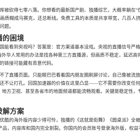
库被砍得七零八落。你想看的最新国产剧、独播综艺，大概率躺在"
T，画质糊成马赛克，还总断线。免费工具的本质是共享带宽，几百人
问题。
播的困境
国能看到央视吗？答案是：官方渠道基本没戏。央视的直播信号严
门。海外华人常用的办法是找各种第三方直播源，但画质不稳定，延迟高
的链接可能藏有恶意代码。
不了直播页面。只能眼巴巴看着国内朋友圈刷屏讨论，自己像被流
还不让打孔。回国加速器的价值在这里凸显——它不需要你改变任
直播、地方卫视、甚至各省市的地面频道都能流畅观看。关键是稳定性，
破解方案
优酷的海外版内容少得可怜，独播的《这就是街舞》《圆桌派》全
个产品，内容库和国内完全割裂。你国内的会员账号登录海外版，权益