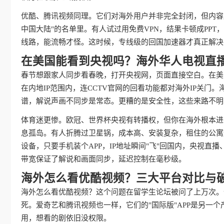
优酷、腾讯视频同理。它们对海外用户并非完全封闭，但内容
中国大陆"的名单里。有人试过用免费VPN，结果卡顿成PP
线路，能流畅才怪。这时候，专线级的回国加速器才真正解决
在美国能看到央视吗？海外华人电视直
春节想跟家人同步看春晚，打开央视网，页面直接空白。在美
在内地IP范围内，连CCTV官网的回看功能都对海外IP关
谱，解说声画不同步是常态。更糟的是安全性，这些来路不明
体育迷更惨。欧冠、世界杯央视有转播权，但你在海外根本进
息孤岛。有人折腾过卫星锅，成本高、安装复杂，租住的公寓
设备，只要手机装个APP，IP地址瞬间"飞"回国内，央视
带宽保证了解说和画面同步，延迟控制在毫秒级。
海外怎么看优酷视频？三大平台对比与
海外怎么看优酷视频？这个问题在留学生论坛被问了上万次。
死。爱奇艺和腾讯视频也一样，它们的"国际版"APP是另一
用，想看的剧依旧没权限。