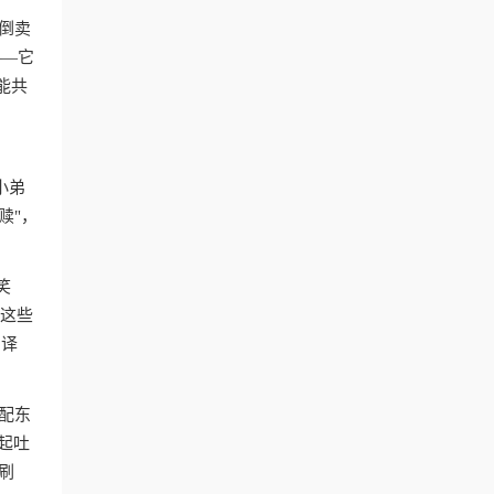
倒卖
——它
能共
小弟
赎"，
笑
。这些
翻译
配东
起吐
刷