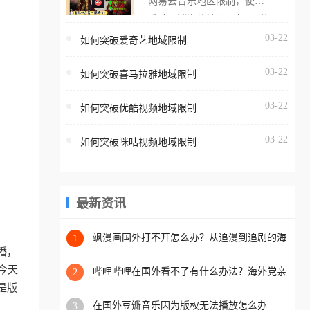
网易云音乐地区限制，使用
海外用户如香港、澳门、台
番茄取消海外地区限制。 当
湾、美国、加拿大、澳大利
在海外打开网易云音乐，却
03-22
如何突破爱奇艺地域限制
亚、欧洲等国家和地区时，
突然弹出“由于版权限制，您
腾讯视频也会像其他音乐平
03-22
所在的地区无法播放”的提示
如何突破喜马拉雅地域限制
台一样，出现地区及版权限
语。 海外用户如香港、澳
制问题，且仅能在中国大陆
03-22
如何突破优酷视频地域限制
门、台湾、美国、加拿大、
地区播放。 遇到这个问题的
澳大利亚、欧洲等国家和地
朋友们，使用番茄回国加速
03-22
如何突破咪咕视频地域限制
区时，网易云音乐也会像其
器，即可解决「海外用户收
他音乐平台一样，出现地区
听腾讯视频地区版权限制」
及版权限制问题，且仅能在
的问题，无论人在香港、澳
中国大陆地区播放。 遇到这
最新资讯
门、台湾、美国、加拿大、
个问题的朋友们，使用番茄
澳大利亚、欧洲等国家和地
回国加速器，即可解决「海
飒漫画国外打不开怎么办？从追漫到追剧的海
1
区工作、留学、定居等，都
外网络自由之路
播，
外用户收听网易云音乐地区
可以使用，不再因地区和版
今天
版权限制」的问题，无论人
哔哩哔哩在国外看不了有什么办法？海外党亲
2
权限制所困扰。
测有效的回国加速解决方案
是版
在香港、澳门、台湾、美
在国外豆瓣音乐因为版权无法播放怎么办
3
国、加拿大、澳大利亚、欧