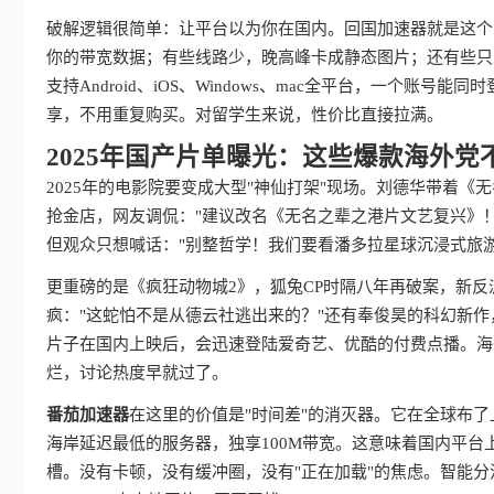
破解逻辑很简单：让平台以为你在国内。回国加速器就是这个
你的带宽数据；有些线路少，晚高峰卡成静态图片；还有些只
支持Android、iOS、Windows、mac全平台，一个
享，不用重复购买。对留学生来说，性价比直接拉满。
2025年国产片单曝光：这些爆款海外党
2025年的电影院要变成大型"神仙打架"现场。刘德华带着
抢金店，网友调侃："建议改名《无名之辈之港片文艺复兴》！
但观众只想喊话："别整哲学！我们要看潘多拉星球沉浸式旅游vl
更重磅的是《疯狂动物城2》，狐兔CP时隔八年再破案，新反派
疯："这蛇怕不是从德云社逃出来的？"还有奉俊昊的科幻新作
片子在国内上映后，会迅速登陆爱奇艺、优酷的付费点播。海
烂，讨论热度早就过了。
番茄加速器
在这里的价值是"时间差"的消灭器。它在全球布
海岸延迟最低的服务器，独享100M带宽。这意味着国内平台
槽。没有卡顿，没有缓冲圈，没有"正在加载"的焦虑。智能