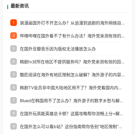
再因地区和版权限制所困扰。
最新资讯
飒漫画国外打不开怎么办？从追漫到追剧的海外网络自由之路
1
哔哩哔哩在国外看不了有什么办法？海外党亲测有效的回国加速解决方案
2
在国外豆瓣音乐因为版权无法播放怎么办
3
韩剧tv对所在地区不提供服务吗？海外党亲测有效的回国加速解决方案
4
酷匠阅读在海外有地区限制怎么破解？海外游子的内容归乡路
5
韩剧TV会员非中国大陆地区用不了？海外党看国内内容的加速器选择指南
6
Blued在韩国用不了怎么办？海外游子的数字乡愁与解决方案
7
在国外玩高能英雄总卡顿？这篇攻略帮你流畅上分+解锁国内影音自由
8
在国外怎么可以看b站？这份指南帮你告别“地区限制”的烦恼
9