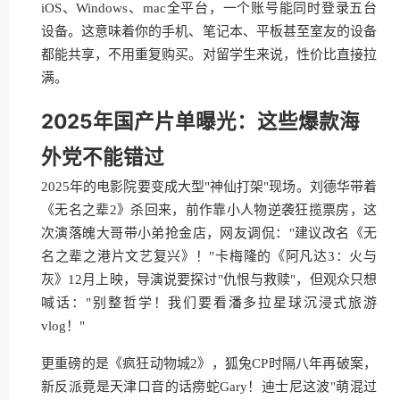
iOS、Windows、mac全平台，一个账号能同时登录五台
设备。这意味着你的手机、笔记本、平板甚至室友的设备
都能共享，不用重复购买。对留学生来说，性价比直接拉
满。
2025年国产片单曝光：这些爆款海
外党不能错过
2025年的电影院要变成大型"神仙打架"现场。刘德华带着
《无名之辈2》杀回来，前作靠小人物逆袭狂揽票房，这
次演落魄大哥带小弟抢金店，网友调侃："建议改名《无
名之辈之港片文艺复兴》！"卡梅隆的《阿凡达3：火与
灰》12月上映，导演说要探讨"仇恨与救赎"，但观众只想
喊话："别整哲学！我们要看潘多拉星球沉浸式旅游
vlog！"
更重磅的是《疯狂动物城2》，狐兔CP时隔八年再破案，
新反派竟是天津口音的话痨蛇Gary！迪士尼这波"萌混过