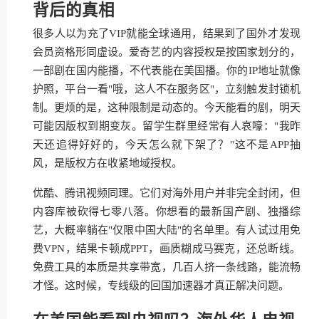
背后的真相
很多人以为充了VIP就能全球通用，结果到了国外才发现
会员资格形同虚设。爱奇艺的内容授权是按国家划分的，
一部剧在国内能播，不代表能在美国播。你的IP地址就像
护照，平台一看"哦，这人不在服务区"，立刻触发封锁机
制。更烦的是，这种限制是动态的。今天能看的剧，明天
可能因版权到期变灰。留学生群里经常有人哀嚎："我昨
天还追得好好的，今天怎么就下架了？"这不是APP抽
风，是版权方在收紧地域授权。
优酷、腾讯视频同理。它们对海外用户并非完全封闭，但
内容库被砍得七零八落。你想看的最新国产剧、独播综
艺，大概率躺在"仅限中国大陆"的名单里。有人试过用免
费VPN，结果卡顿成PPT，画质糊成马赛克，还总断线。
免费工具的本质是共享带宽，几百人挤一条线路，能流畅
才怪。这时候，专线级的回国加速器才真正解决问题。