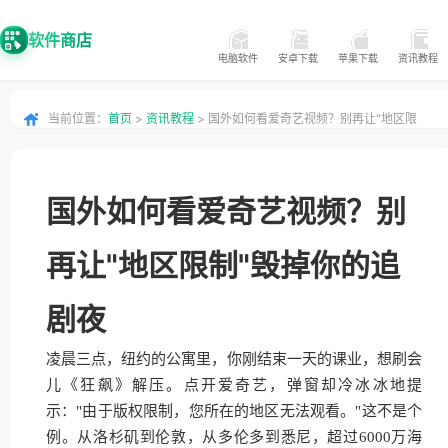
软件商店
电脑软件
安卓下载
苹果下载
资讯教程
当前位置：
首页
>
资讯教程
> 国外如何看爱奇艺视频？别再让"地区限
制"毁掉你的追剧夜
国外如何看爱奇艺视频？别
再让"地区限制"毁掉你的追
剧夜
凌晨三点，纽约的公寓里，你刚结束一天的课业，想刷会
儿《狂飙》解压。点开爱奇艺，弹窗却冷冰冰地提
示："由于版权限制，您所在的地区无法观看。"这不是个
例。从洛杉矶到伦敦，从多伦多到悉尼，超过6000万海