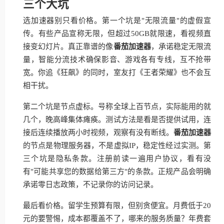
三个大坑
选加速器别只看价格。第一个坑是"无限流量"的虚假宣
传。有些产品宣称无限，但超过50GB就限速，看视频直
接变幻灯片。真正靠谱的像
番茄加速器
，承诺稳定无限流
量，智能分流技术确保影音、游戏各有专线，互不抢带
宽。你追《狂飙》的同时，室友打《王者荣耀》也不会互
相干扰。
第二个坑是节点虚标。号称全球上百节点，实际能用的就
几个，晚高峰集体瘫痪。测试方法是看是否提供试用，连
接后连续播放两小时视频，观察有没有断线。
番茄加速器
的节点是物理服务器，不是虚拟IP，稳定性经过实测。第
三个坑是隐私条款。注册前读一遍用户协议，看有没
有"可能共享您的数据给第三方"的条款。正规产品会明确
承诺零日志政策，不记录你的访问记录。
最后看价格。留学生预算有限，但别贪便宜。月费低于20
元的要警惕，成本都覆盖不了，哪来的服务质量？年费套