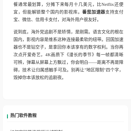
餐通常最划算，分摊下来每月十几美元，比Netflix还便
宜，但能解锁整个国内的影视库。
番茄加速器
支持支付
宝、微信、信用卡支付，对海外用户很友好。
说到底，海外党追剧不是矫情，是刚需。语言文化的根在
国内，影视内容是维系这种连接最柔软的纽带。回国加速
器也不是钻空子，是拿回你本该享有的数字权利。当你再
次点开爱奇艺，4K画质下《漫长的季节》每一帧都清晰
可辨，弹幕从屏幕上方飘过，你会明白——距离不再是障
碍，技术让归属感触手可及。别再让"地区限制"四个字，
毁掉你本该放松的追剧夜。
热门软件教程