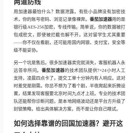
两道防线
用加速器最怕什么？数据泄露。有些小品牌没有加密技
术，你的账号密码、浏览记录像裸奔。
番茄加速器
用的是
银行级AES-256加密，专线传输。简单说，你的数据被打
包成密文，即使被拦截也解不开。这对留学生尤其重要
——你不仅在看剧，还可能用国内网银、支付宝，安全等
级不能妥协。
另一个坑是售后。很多加速器卖完就消失，客服机器人永
远答非所问。
番茄加速器
的技术团队提供7×24小时人工
支持，凌晨四点卡了，提交工单十分钟内有人响应。这对
时差党是刚需。你总不想为了看个剧，半夜爬起来折腾设
置，结果发现客服要北京时间九点才上班。专业的技术团
队还能帮你诊断问题，是本地网络波动还是平台方升级了
封锁策略，给出具体解决方案，而不是让你自己瞎试。
如何选择靠谱的回国加速器？避开这