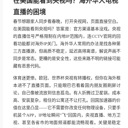
在美国能看到央视吗？海外华人电视
直播的困境
春节想跟家人同步看春晚，打开央视网，页面直接空白。
在美国能看到央视吗？答案是：官方渠道基本没戏。央视
的直播信号严格限制在内地IP范围内，连CCTV官网的回
看功能都对海外IP关门。海外华人常用的办法是找各种第
三方直播源，但画质不稳定，延迟高得离谱，解说声画不
同步是常态。更糟的是安全性，这些来路不明的链接可能
藏有恶意代码。
体育迷更惨。欧冠、世界杯央视有转播权，但你在海外根
本进不了直播页面。只能眼巴巴看着国内朋友圈刷屏讨
论，自己像被流放到信息孤岛。有人折腾过卫星锅，成本
高、安装复杂，租住的公寓还不让打孔。回国加速器的价
值在这里凸显——它不需要你改变任何物理设备，只要手
机装个APP，IP地址瞬间"飞"回国内，央视直播、地方卫
视、甚至各省市的地面频道都能流畅观看。关键是稳定