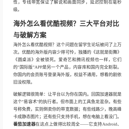
性，专线带宽保证了解说和画面同步，延迟控制在毫秒
级。
海外怎么看优酷视频？三大平台对比
与破解方案
海外怎么看优酷视频？这个问题在留学生论坛被问了上万
次。优酷的海外版内容少得可怜，独播的《这就是街舞》
《圆桌派》全被锁死。爱奇艺和腾讯视频也一样，它们
的"国际版"APP是另一个产品，内容库和国内完全割裂。
你国内的会员账号登录海外版，权益不通用，想看的剧依
旧没权限。
破解逻辑很简单：让平台以为你在国内。回国加速器就是
这个"易容术"的执行者。但市面上的工具鱼龙混杂。有些
号称免费，实则倒卖你的带宽数据；有些线路少，晚高峰
卡成静态图片；还有些只支持手机，想在电脑上看没门。
番茄加速器
在这点上做得比较周全——它支持Android、