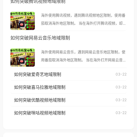
如何突破腾讯视频地域限制
海外使用腾讯视频，遇到腾讯视频地区限制，使用番
茄取消海外地区限制。 当在海外打开腾讯视频，却突
然弹出“由于版权限制，您所在的地区无法播放”的提
如何突破网易云音乐地域限制
示语。 海外用户如香港、澳门、台湾、美国、加拿
大、澳大利亚、欧洲等国家和地区时，腾讯视频也会
海外使用网易云音乐，遇到网易云音乐地区限制，使
像其他音乐平台一样，出现地区及版权限制问题，且
用番茄取消海外地区限制。 当在海外打开网易云音
仅能在中国大陆地区播放。 遇到这个问题的朋友们，
乐，却突然弹出“由于版权限制，您所在的地区无法
使用番茄回国加速器，即可解决「海外用户收听腾讯
如何突破爱奇艺地域限制
03-22
播放”的提示语。 海外用户如香港、澳门、台湾、美
视频地区版权限制」的问题，无论人在香港、澳门、
国、加拿大、澳大利亚、欧洲等国家和地区时，网易
如何突破喜马拉雅地域限制
03-22
台湾、美国、加拿大、澳大利亚、欧洲等国家和地区
云音乐也会像其他音乐平台一样，出现地区及版权限
工作、留学、定居等，都可以使用，不再因地区和版
如何突破优酷视频地域限制
03-22
制问题，且仅能在中国大陆地区播放。 遇到这个问题
权限制所困扰。
的朋友们，使用番茄回国加速器，即可解决「海外用
如何突破咪咕视频地域限制
03-22
户收听网易云音乐地区版权限制」的问题，无论人在
香港、澳门、台湾、美国、加拿大、澳大利亚、欧洲
等国家和地区工作、留学、定居等，都可以使用，不