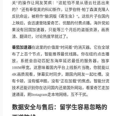
关"的操作让网友笑疯："这蛇怕不是从德云社逃出来
的？"还有奉俊昊的科幻新作，让罗伯特·帕丁森演克隆人
反抗命运，被称作"脑洞版《寄生虫》"。这些片子在国内
上映后，会迅速登陆爱奇艺、优酷的付费点播。海外党如
果没有回国加速器，只能等三个月后的盗版资源，画质
渣、翻译烂，讨论热度早就过了。
番茄加速器
在这里的价值是"时间差"的消灭器。它在全球
布了上百个节点，智能推荐最优线路。你在纽约点击播
放，系统会自动匹配东海岸延迟最低的服务器，独享
100M带宽。这意味着国内平台上线新片当晚，你就能以
4K画质观看，弹幕实时同步，跟国内网友一起吐槽。没
有卡顿，没有缓冲圈，没有"正在加载"的焦虑。智能分流
技术还能识别你在访问国内还是国外网站，看爱奇艺走加
速通道，刷Instagram走本地网络，互不干扰。
数据安全与售后：留学生容易忽略的