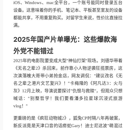
iOS、Windows、mac全平台，一个账号能同时登录五台
设备。这意味着你的手机、笔记本、平板甚至室友的设备
都能共享，不用重复购买。对留学生来说，性价比直接拉
满。
2025年国产片单曝光：这些爆款海
外党不能错过
2025年的电影院要变成大型"神仙打架"现场。刘德华带着
《无名之辈2》杀回来，前作靠小人物逆袭狂揽票房，这
次演落魄大哥带小弟抢金店，网友调侃："建议改名《无
名之辈之港片文艺复兴》！"卡梅隆的《阿凡达3：火与
灰》12月上映，导演说要探讨"仇恨与救赎"，但观众只想
喊话："别整哲学！我们要看潘多拉星球沉浸式旅游
vlog！"
更重磅的是《疯狂动物城2》，狐兔CP时隔八年再破案，
新反派竟是天津口音的话痨蛇Gary！迪士尼这波"萌混过