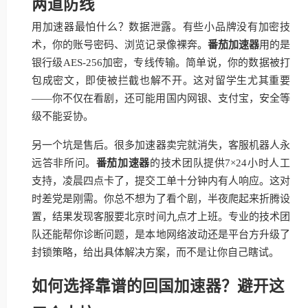
两道防线
用加速器最怕什么？数据泄露。有些小品牌没有加密技
术，你的账号密码、浏览记录像裸奔。
番茄加速器
用的是
银行级AES-256加密，专线传输。简单说，你的数据被打
包成密文，即使被拦截也解不开。这对留学生尤其重要
——你不仅在看剧，还可能用国内网银、支付宝，安全等
级不能妥协。
另一个坑是售后。很多加速器卖完就消失，客服机器人永
远答非所问。
番茄加速器
的技术团队提供7×24小时人工
支持，凌晨四点卡了，提交工单十分钟内有人响应。这对
时差党是刚需。你总不想为了看个剧，半夜爬起来折腾设
置，结果发现客服要北京时间九点才上班。专业的技术团
队还能帮你诊断问题，是本地网络波动还是平台方升级了
封锁策略，给出具体解决方案，而不是让你自己瞎试。
如何选择靠谱的回国加速器？避开这