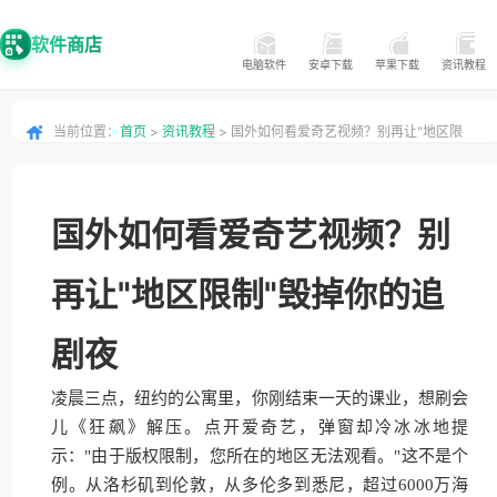
软件商店
电脑软件
安卓下载
苹果下载
资讯教程
当前位置：
首页
>
资讯教程
> 国外如何看爱奇艺视频？别再让"地区限
制"毁掉你的追剧夜
国外如何看爱奇艺视频？别
再让"地区限制"毁掉你的追
剧夜
凌晨三点，纽约的公寓里，你刚结束一天的课业，想刷会
儿《狂飙》解压。点开爱奇艺，弹窗却冷冰冰地提
示："由于版权限制，您所在的地区无法观看。"这不是个
例。从洛杉矶到伦敦，从多伦多到悉尼，超过6000万海