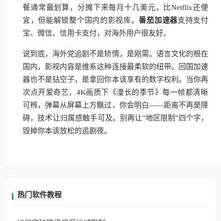
餐通常最划算，分摊下来每月十几美元，比Netflix还便
宜，但能解锁整个国内的影视库。
番茄加速器
支持支付
宝、微信、信用卡支付，对海外用户很友好。
说到底，海外党追剧不是矫情，是刚需。语言文化的根在
国内，影视内容是维系这种连接最柔软的纽带。回国加速
器也不是钻空子，是拿回你本该享有的数字权利。当你再
次点开爱奇艺，4K画质下《漫长的季节》每一帧都清晰
可辨，弹幕从屏幕上方飘过，你会明白——距离不再是障
碍，技术让归属感触手可及。别再让"地区限制"四个字，
毁掉你本该放松的追剧夜。
热门软件教程