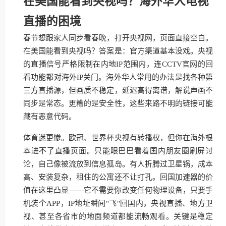
在美国能看到央视吗？海外华人电视
直播的困境
春节想跟家人同步看春晚，打开央视网，页面直接空白。
在美国能看到央视吗？答案是：官方渠道基本没戏。央视
的直播信号严格限制在内地IP范围内，连CCTV官网的回
看功能都对海外IP关门。海外华人常用的办法是找各种第
三方直播源，但画质不稳定，延迟高得离谱，解说声画不
同步是常态。更糟的是安全性，这些来路不明的链接可能
藏有恶意代码。
体育迷更惨。欧冠、世界杯央视有转播权，但你在海外根
本进不了直播页面。只能眼巴巴看着国内朋友圈刷屏讨
论，自己像被流放到信息孤岛。有人折腾过卫星锅，成本
高、安装复杂，租住的公寓还不让打孔。回国加速器的价
值在这里凸显——它不需要你改变任何物理设备，只要手
机装个APP，IP地址瞬间"飞"回国内，央视直播、地方卫
视、甚至各省市的地面频道都能流畅观看。关键是稳定