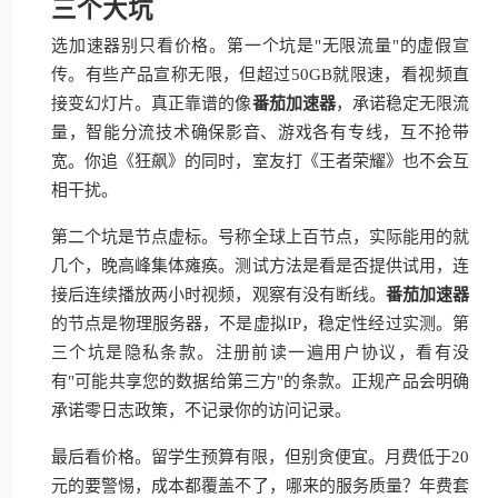
三个大坑
选加速器别只看价格。第一个坑是"无限流量"的虚假宣
传。有些产品宣称无限，但超过50GB就限速，看视频直
接变幻灯片。真正靠谱的像
番茄加速器
，承诺稳定无限流
量，智能分流技术确保影音、游戏各有专线，互不抢带
宽。你追《狂飙》的同时，室友打《王者荣耀》也不会互
相干扰。
第二个坑是节点虚标。号称全球上百节点，实际能用的就
几个，晚高峰集体瘫痪。测试方法是看是否提供试用，连
接后连续播放两小时视频，观察有没有断线。
番茄加速器
的节点是物理服务器，不是虚拟IP，稳定性经过实测。第
三个坑是隐私条款。注册前读一遍用户协议，看有没
有"可能共享您的数据给第三方"的条款。正规产品会明确
承诺零日志政策，不记录你的访问记录。
最后看价格。留学生预算有限，但别贪便宜。月费低于20
元的要警惕，成本都覆盖不了，哪来的服务质量？年费套