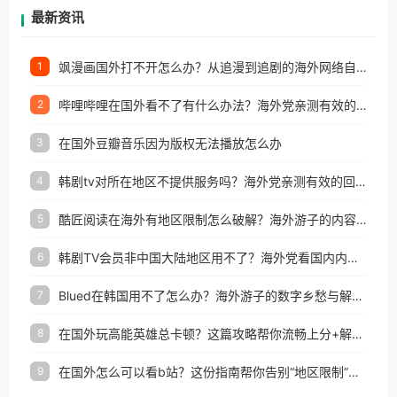
再因地区和版权限制所困扰。
最新资讯
飒漫画国外打不开怎么办？从追漫到追剧的海外网络自由之路
1
哔哩哔哩在国外看不了有什么办法？海外党亲测有效的回国加速解决方案
2
在国外豆瓣音乐因为版权无法播放怎么办
3
韩剧tv对所在地区不提供服务吗？海外党亲测有效的回国加速解决方案
4
酷匠阅读在海外有地区限制怎么破解？海外游子的内容归乡路
5
韩剧TV会员非中国大陆地区用不了？海外党看国内内容的加速器选择指南
6
Blued在韩国用不了怎么办？海外游子的数字乡愁与解决方案
7
在国外玩高能英雄总卡顿？这篇攻略帮你流畅上分+解锁国内影音自由
8
在国外怎么可以看b站？这份指南帮你告别“地区限制”的烦恼
9