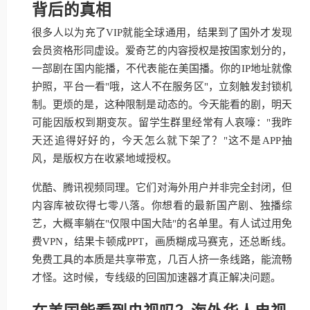
背后的真相
很多人以为充了VIP就能全球通用，结果到了国外才发现
会员资格形同虚设。爱奇艺的内容授权是按国家划分的，
一部剧在国内能播，不代表能在美国播。你的IP地址就像
护照，平台一看"哦，这人不在服务区"，立刻触发封锁机
制。更烦的是，这种限制是动态的。今天能看的剧，明天
可能因版权到期变灰。留学生群里经常有人哀嚎："我昨
天还追得好好的，今天怎么就下架了？"这不是APP抽
风，是版权方在收紧地域授权。
优酷、腾讯视频同理。它们对海外用户并非完全封闭，但
内容库被砍得七零八落。你想看的最新国产剧、独播综
艺，大概率躺在"仅限中国大陆"的名单里。有人试过用免
费VPN，结果卡顿成PPT，画质糊成马赛克，还总断线。
免费工具的本质是共享带宽，几百人挤一条线路，能流畅
才怪。这时候，专线级的回国加速器才真正解决问题。