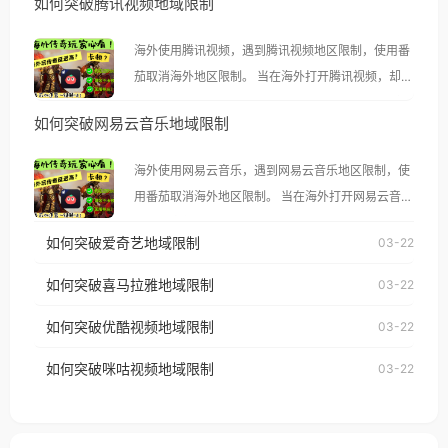
如何突破腾讯视频地域限制
海外使用腾讯视频，遇到腾讯视频地区限制，使用番
茄取消海外地区限制。 当在海外打开腾讯视频，却突
然弹出“由于版权限制，您所在的地区无法播放”的提
如何突破网易云音乐地域限制
示语。 海外用户如香港、澳门、台湾、美国、加拿
大、澳大利亚、欧洲等国家和地区时，腾讯视频也会
海外使用网易云音乐，遇到网易云音乐地区限制，使
像其他音乐平台一样，出现地区及版权限制问题，且
用番茄取消海外地区限制。 当在海外打开网易云音
仅能在中国大陆地区播放。 遇到这个问题的朋友们，
乐，却突然弹出“由于版权限制，您所在的地区无法
使用番茄回国加速器，即可解决「海外用户收听腾讯
如何突破爱奇艺地域限制
03-22
播放”的提示语。 海外用户如香港、澳门、台湾、美
视频地区版权限制」的问题，无论人在香港、澳门、
国、加拿大、澳大利亚、欧洲等国家和地区时，网易
如何突破喜马拉雅地域限制
03-22
台湾、美国、加拿大、澳大利亚、欧洲等国家和地区
云音乐也会像其他音乐平台一样，出现地区及版权限
工作、留学、定居等，都可以使用，不再因地区和版
如何突破优酷视频地域限制
03-22
制问题，且仅能在中国大陆地区播放。 遇到这个问题
权限制所困扰。
的朋友们，使用番茄回国加速器，即可解决「海外用
如何突破咪咕视频地域限制
03-22
户收听网易云音乐地区版权限制」的问题，无论人在
香港、澳门、台湾、美国、加拿大、澳大利亚、欧洲
等国家和地区工作、留学、定居等，都可以使用，不