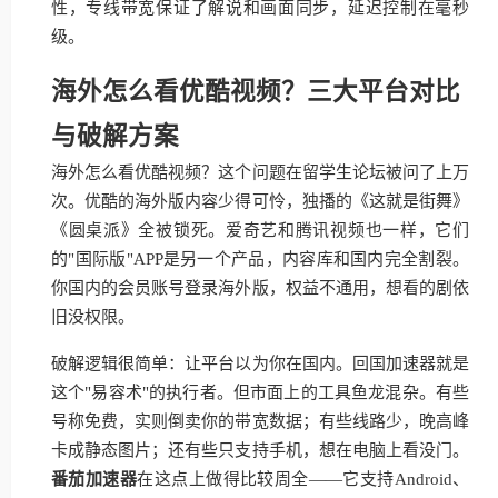
性，专线带宽保证了解说和画面同步，延迟控制在毫秒
级。
海外怎么看优酷视频？三大平台对比
与破解方案
海外怎么看优酷视频？这个问题在留学生论坛被问了上万
次。优酷的海外版内容少得可怜，独播的《这就是街舞》
《圆桌派》全被锁死。爱奇艺和腾讯视频也一样，它们
的"国际版"APP是另一个产品，内容库和国内完全割裂。
你国内的会员账号登录海外版，权益不通用，想看的剧依
旧没权限。
破解逻辑很简单：让平台以为你在国内。回国加速器就是
这个"易容术"的执行者。但市面上的工具鱼龙混杂。有些
号称免费，实则倒卖你的带宽数据；有些线路少，晚高峰
卡成静态图片；还有些只支持手机，想在电脑上看没门。
番茄加速器
在这点上做得比较周全——它支持Android、