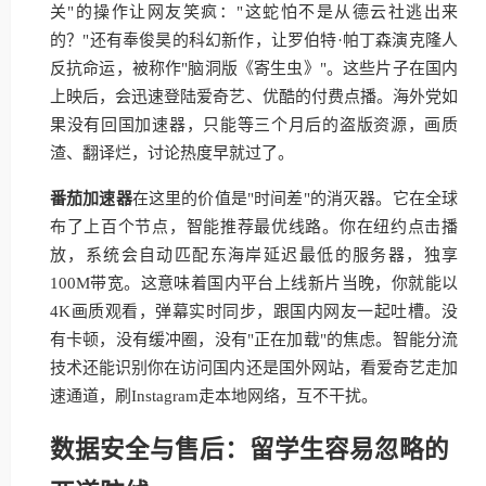
关"的操作让网友笑疯："这蛇怕不是从德云社逃出来
的？"还有奉俊昊的科幻新作，让罗伯特·帕丁森演克隆人
反抗命运，被称作"脑洞版《寄生虫》"。这些片子在国内
上映后，会迅速登陆爱奇艺、优酷的付费点播。海外党如
果没有回国加速器，只能等三个月后的盗版资源，画质
渣、翻译烂，讨论热度早就过了。
番茄加速器
在这里的价值是"时间差"的消灭器。它在全球
布了上百个节点，智能推荐最优线路。你在纽约点击播
放，系统会自动匹配东海岸延迟最低的服务器，独享
100M带宽。这意味着国内平台上线新片当晚，你就能以
4K画质观看，弹幕实时同步，跟国内网友一起吐槽。没
有卡顿，没有缓冲圈，没有"正在加载"的焦虑。智能分流
技术还能识别你在访问国内还是国外网站，看爱奇艺走加
速通道，刷Instagram走本地网络，互不干扰。
数据安全与售后：留学生容易忽略的