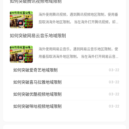
如何突破腾讯视频地域限制
海外使用腾讯视频，遇到腾讯视频地区限制，使用番
茄取消海外地区限制。 当在海外打开腾讯视频，却突
然弹出“由于版权限制，您所在的地区无法播放”的提
如何突破网易云音乐地域限制
示语。 海外用户如香港、澳门、台湾、美国、加拿
大、澳大利亚、欧洲等国家和地区时，腾讯视频也会
海外使用网易云音乐，遇到网易云音乐地区限制，使
像其他音乐平台一样，出现地区及版权限制问题，且
用番茄取消海外地区限制。 当在海外打开网易云音
仅能在中国大陆地区播放。 遇到这个问题的朋友们，
乐，却突然弹出“由于版权限制，您所在的地区无法
使用番茄回国加速器，即可解决「海外用户收听腾讯
如何突破爱奇艺地域限制
03-22
播放”的提示语。 海外用户如香港、澳门、台湾、美
视频地区版权限制」的问题，无论人在香港、澳门、
国、加拿大、澳大利亚、欧洲等国家和地区时，网易
如何突破喜马拉雅地域限制
03-22
台湾、美国、加拿大、澳大利亚、欧洲等国家和地区
云音乐也会像其他音乐平台一样，出现地区及版权限
工作、留学、定居等，都可以使用，不再因地区和版
如何突破优酷视频地域限制
03-22
制问题，且仅能在中国大陆地区播放。 遇到这个问题
权限制所困扰。
的朋友们，使用番茄回国加速器，即可解决「海外用
如何突破咪咕视频地域限制
03-22
户收听网易云音乐地区版权限制」的问题，无论人在
香港、澳门、台湾、美国、加拿大、澳大利亚、欧洲
等国家和地区工作、留学、定居等，都可以使用，不