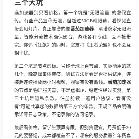
三个大坑
选加速器别只看价格。第一个坑是"无限流量"的虚假宣
传。有些产品宣称无限，但超过50GB就限速，看视频直
接变幻灯片。真正靠谱的像
番茄加速器
，承诺稳定无限流
量，智能分流技术确保影音、游戏各有专线，互不抢带
宽。你追《狂飙》的同时，室友打《王者荣耀》也不会互
相干扰。
第二个坑是节点虚标。号称全球上百节点，实际能用的就
几个，晚高峰集体瘫痪。测试方法是看是否提供试用，连
接后连续播放两小时视频，观察有没有断线。
番茄加速器
的节点是物理服务器，不是虚拟IP，稳定性经过实测。第
三个坑是隐私条款。注册前读一遍用户协议，看有没
有"可能共享您的数据给第三方"的条款。正规产品会明确
承诺零日志政策，不记录你的访问记录。
最后看价格。留学生预算有限，但别贪便宜。月费低于20
元的要警惕，成本都覆盖不了，哪来的服务质量？年费套