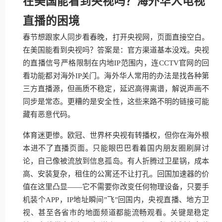
在美国能看到央视吗？海外华人电视
直播的困境
春节想跟家人同步看春晚，打开央视网，页面直接空白。
在美国能看到央视吗？答案是：官方渠道基本没戏。央视
的直播信号严格限制在内地IP范围内，连CCTV官网的回
看功能都对海外IP关门。海外华人常用的办法是找各种第
三方直播源，但画质不稳定，延迟高得离谱，解说声画不
同步是常态。更糟的是安全性，这些来路不明的链接可能
藏有恶意代码。
体育迷更惨。欧冠、世界杯央视有转播权，但你在海外根
本进不了直播页面。只能眼巴巴看着国内朋友圈刷屏讨
论，自己像被流放到信息孤岛。有人折腾过卫星锅，成本
高、安装复杂，租住的公寓还不让打孔。回国加速器的价
值在这里凸显——它不需要你改变任何物理设备，只要手
机装个APP，IP地址瞬间"飞"回国内，央视直播、地方卫
视、甚至各省市的地面频道都能流畅观看。关键是稳定