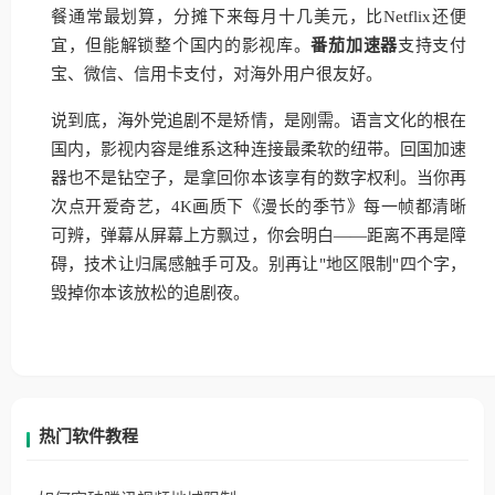
餐通常最划算，分摊下来每月十几美元，比Netflix还便
宜，但能解锁整个国内的影视库。
番茄加速器
支持支付
宝、微信、信用卡支付，对海外用户很友好。
说到底，海外党追剧不是矫情，是刚需。语言文化的根在
国内，影视内容是维系这种连接最柔软的纽带。回国加速
器也不是钻空子，是拿回你本该享有的数字权利。当你再
次点开爱奇艺，4K画质下《漫长的季节》每一帧都清晰
可辨，弹幕从屏幕上方飘过，你会明白——距离不再是障
碍，技术让归属感触手可及。别再让"地区限制"四个字，
毁掉你本该放松的追剧夜。
热门软件教程