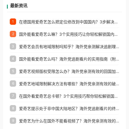
再因地区和版权限制所困扰。
最新资讯
在德国用爱奇艺怎么把定位修改到中国国内？3步解决+2个实用场景分享
1
国外能看爱奇艺么嘛？3个实用技巧让你轻松解锁国内影视（附越南华数TV定位修改+网易云海外收费解析）
2
爱奇艺会员有地域限制吗知乎？海外党亲测解决追剧理财双难题的加速器攻略
3
国外能看爱奇艺么吗？海外党追剧看片的实用指南（附避坑技巧）
4
爱奇艺视频版权受限怎么办？海外党亲测有效的回国加速器选择指南
5
爱奇艺地域限制解决方法有哪些？海外党亲测有效的破界指南
6
在国外看爱奇艺总卡顿？3个实用技巧帮你轻松解锁国内影音与生活服务
7
爱奇艺提示处于非中国大陆地区？海外党追剧看片的终极解决方案来了
8
爱奇艺为什么在国外不能看视频了？海外党亲测有效的回国加速方案来了
9