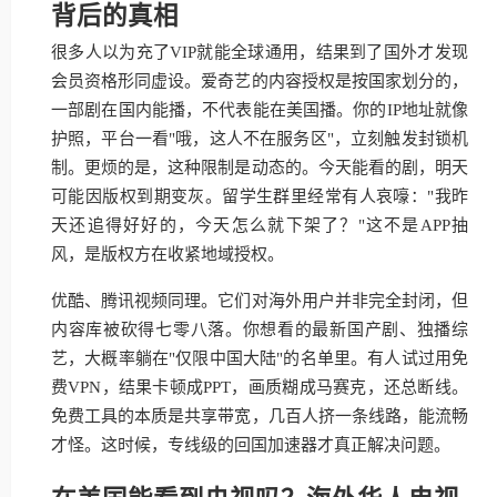
背后的真相
很多人以为充了VIP就能全球通用，结果到了国外才发现
会员资格形同虚设。爱奇艺的内容授权是按国家划分的，
一部剧在国内能播，不代表能在美国播。你的IP地址就像
护照，平台一看"哦，这人不在服务区"，立刻触发封锁机
制。更烦的是，这种限制是动态的。今天能看的剧，明天
可能因版权到期变灰。留学生群里经常有人哀嚎："我昨
天还追得好好的，今天怎么就下架了？"这不是APP抽
风，是版权方在收紧地域授权。
优酷、腾讯视频同理。它们对海外用户并非完全封闭，但
内容库被砍得七零八落。你想看的最新国产剧、独播综
艺，大概率躺在"仅限中国大陆"的名单里。有人试过用免
费VPN，结果卡顿成PPT，画质糊成马赛克，还总断线。
免费工具的本质是共享带宽，几百人挤一条线路，能流畅
才怪。这时候，专线级的回国加速器才真正解决问题。