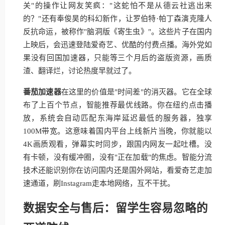
关"的操作让网友笑疯："这蛇怕不是从德云社逃出来
的？"还有奉俊昊的科幻新作，让罗伯特·帕丁森演克隆人
反抗命运，被称作"脑洞版《寄生虫》"。这些片子在国内
上映后，会迅速登陆爱奇艺、优酷的付费点播。海外党如
果没有回国加速器，只能等三个月后的盗版资源，画质
渣、翻译烂，讨论热度早就过了。
番茄加速器
在这里的价值是"时间差"的消灭器。它在全球
布了上百个节点，智能推荐最优线路。你在纽约点击播
放，系统会自动匹配东海岸延迟最低的服务器，独享
100M带宽。这意味着国内平台上线新片当晚，你就能以
4K画质观看，弹幕实时同步，跟国内网友一起吐槽。没
有卡顿，没有缓冲圈，没有"正在加载"的焦虑。智能分流
技术还能识别你在访问国内还是国外网站，看爱奇艺走加
速通道，刷Instagram走本地网络，互不干扰。
数据安全与售后：留学生容易忽略的