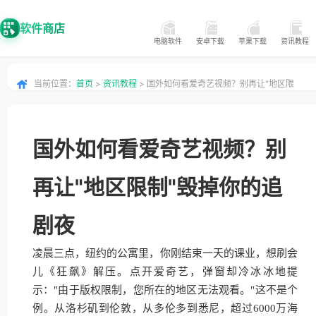
软件商店
电脑软件
安卓下载
苹果下载
资讯教程
当前位置：
首页
>
资讯教程
> 国外如何看爱奇艺视频？别再让"地区限
制"毁掉你的追剧夜
国外如何看爱奇艺视频？别
再让"地区限制"毁掉你的追
剧夜
凌晨三点，纽约的公寓里，你刚结束一天的课业，想刷会
儿《狂飙》解压。点开爱奇艺，弹窗却冷冰冰地提
示："由于版权限制，您所在的地区无法观看。"这不是个
例。从洛杉矶到伦敦，从多伦多到悉尼，超过6000万海