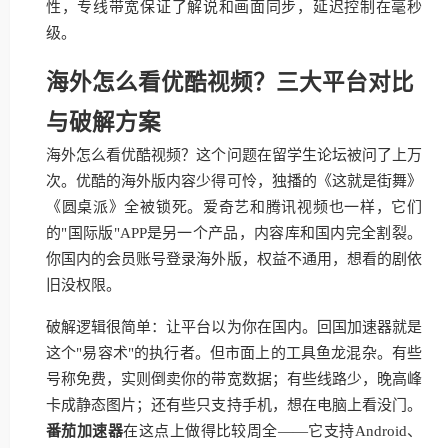
性，专线带宽保证了解说和画面同步，延迟控制在毫秒
级。
海外怎么看优酷视频？三大平台对比
与破解方案
海外怎么看优酷视频？这个问题在留学生论坛被问了上万
次。优酷的海外版内容少得可怜，独播的《这就是街舞》
《圆桌派》全被锁死。爱奇艺和腾讯视频也一样，它们
的"国际版"APP是另一个产品，内容库和国内完全割裂。
你国内的会员账号登录海外版，权益不通用，想看的剧依
旧没权限。
破解逻辑很简单：让平台以为你在国内。回国加速器就是
这个"易容术"的执行者。但市面上的工具鱼龙混杂。有些
号称免费，实则倒卖你的带宽数据；有些线路少，晚高峰
卡成静态图片；还有些只支持手机，想在电脑上看没门。
番茄加速器
在这点上做得比较周全——它支持Android、