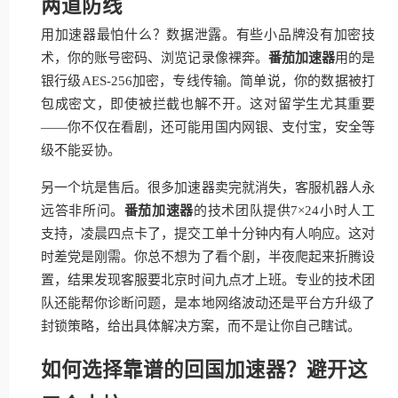
两道防线
用加速器最怕什么？数据泄露。有些小品牌没有加密技
术，你的账号密码、浏览记录像裸奔。
番茄加速器
用的是
银行级AES-256加密，专线传输。简单说，你的数据被打
包成密文，即使被拦截也解不开。这对留学生尤其重要
——你不仅在看剧，还可能用国内网银、支付宝，安全等
级不能妥协。
另一个坑是售后。很多加速器卖完就消失，客服机器人永
远答非所问。
番茄加速器
的技术团队提供7×24小时人工
支持，凌晨四点卡了，提交工单十分钟内有人响应。这对
时差党是刚需。你总不想为了看个剧，半夜爬起来折腾设
置，结果发现客服要北京时间九点才上班。专业的技术团
队还能帮你诊断问题，是本地网络波动还是平台方升级了
封锁策略，给出具体解决方案，而不是让你自己瞎试。
如何选择靠谱的回国加速器？避开这