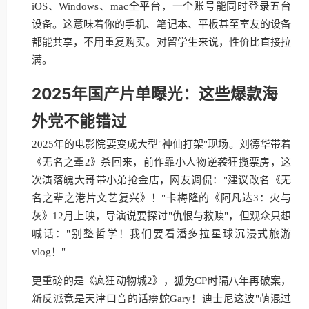
iOS、Windows、mac全平台，一个账号能同时登录五台
设备。这意味着你的手机、笔记本、平板甚至室友的设备
都能共享，不用重复购买。对留学生来说，性价比直接拉
满。
2025年国产片单曝光：这些爆款海
外党不能错过
2025年的电影院要变成大型"神仙打架"现场。刘德华带着
《无名之辈2》杀回来，前作靠小人物逆袭狂揽票房，这
次演落魄大哥带小弟抢金店，网友调侃："建议改名《无
名之辈之港片文艺复兴》！"卡梅隆的《阿凡达3：火与
灰》12月上映，导演说要探讨"仇恨与救赎"，但观众只想
喊话："别整哲学！我们要看潘多拉星球沉浸式旅游
vlog！"
更重磅的是《疯狂动物城2》，狐兔CP时隔八年再破案，
新反派竟是天津口音的话痨蛇Gary！迪士尼这波"萌混过