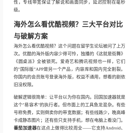
性，专线带宽保证了解说和画面同步，延迟控制在毫秒
级。
海外怎么看优酷视频？三大平台对比
与破解方案
海外怎么看优酷视频？这个问题在留学生论坛被问了上万
次。优酷的海外版内容少得可怜，独播的《这就是街舞》
《圆桌派》全被锁死。爱奇艺和腾讯视频也一样，它们
的"国际版"APP是另一个产品，内容库和国内完全割裂。
你国内的会员账号登录海外版，权益不通用，想看的剧依
旧没权限。
破解逻辑很简单：让平台以为你在国内。回国加速器就是
这个"易容术"的执行者。但市面上的工具鱼龙混杂。有些
号称免费，实则倒卖你的带宽数据；有些线路少，晚高峰
卡成静态图片；还有些只支持手机，想在电脑上看没门。
番茄加速器
在这点上做得比较周全——它支持Android、