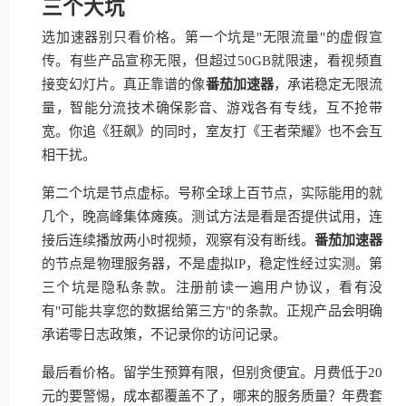
三个大坑
选加速器别只看价格。第一个坑是"无限流量"的虚假宣
传。有些产品宣称无限，但超过50GB就限速，看视频直
接变幻灯片。真正靠谱的像
番茄加速器
，承诺稳定无限流
量，智能分流技术确保影音、游戏各有专线，互不抢带
宽。你追《狂飙》的同时，室友打《王者荣耀》也不会互
相干扰。
第二个坑是节点虚标。号称全球上百节点，实际能用的就
几个，晚高峰集体瘫痪。测试方法是看是否提供试用，连
接后连续播放两小时视频，观察有没有断线。
番茄加速器
的节点是物理服务器，不是虚拟IP，稳定性经过实测。第
三个坑是隐私条款。注册前读一遍用户协议，看有没
有"可能共享您的数据给第三方"的条款。正规产品会明确
承诺零日志政策，不记录你的访问记录。
最后看价格。留学生预算有限，但别贪便宜。月费低于20
元的要警惕，成本都覆盖不了，哪来的服务质量？年费套