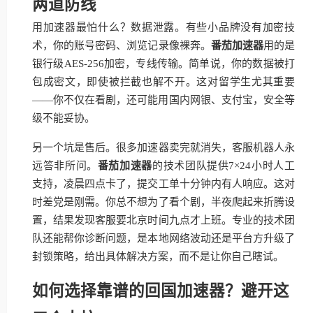
两道防线
用加速器最怕什么？数据泄露。有些小品牌没有加密技
术，你的账号密码、浏览记录像裸奔。
番茄加速器
用的是
银行级AES-256加密，专线传输。简单说，你的数据被打
包成密文，即使被拦截也解不开。这对留学生尤其重要
——你不仅在看剧，还可能用国内网银、支付宝，安全等
级不能妥协。
另一个坑是售后。很多加速器卖完就消失，客服机器人永
远答非所问。
番茄加速器
的技术团队提供7×24小时人工
支持，凌晨四点卡了，提交工单十分钟内有人响应。这对
时差党是刚需。你总不想为了看个剧，半夜爬起来折腾设
置，结果发现客服要北京时间九点才上班。专业的技术团
队还能帮你诊断问题，是本地网络波动还是平台方升级了
封锁策略，给出具体解决方案，而不是让你自己瞎试。
如何选择靠谱的回国加速器？避开这