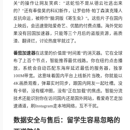
关"的操作让网友笑疯："这蛇怕不是从德云社逃出来
的？"还有奉俊昊的科幻新作，让罗伯特·帕丁森演克隆人
反抗命运，被称作"脑洞版《寄生虫》"。这些片子在国内
上映后，会迅速登陆爱奇艺、优酷的付费点播。海外党如
果没有回国加速器，只能等三个月后的盗版资源，画质
渣、翻译烂，讨论热度早就过了。
番茄加速器
在这里的价值是"时间差"的消灭器。它在全球
布了上百个节点，智能推荐最优线路。你在纽约点击播
放，系统会自动匹配东海岸延迟最低的服务器，独享
100M带宽。这意味着国内平台上线新片当晚，你就能以
4K画质观看，弹幕实时同步，跟国内网友一起吐槽。没
有卡顿，没有缓冲圈，没有"正在加载"的焦虑。智能分流
技术还能识别你在访问国内还是国外网站，看爱奇艺走加
速通道，刷Instagram走本地网络，互不干扰。
数据安全与售后：留学生容易忽略的