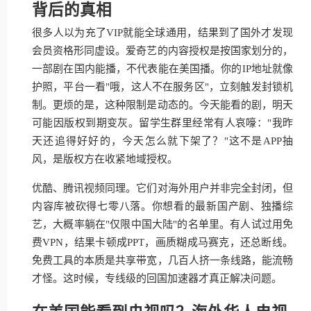
背后的真相
很多人以为充了VIP就能全球通用，结果到了国外才发现
会员资格形同虚设。爱奇艺的内容授权是按国家划分的，
一部剧在国内能播，不代表能在美国播。你的IP地址就像
护照，平台一看"哦，这人不在服务区"，立刻触发封锁机
制。更烦的是，这种限制是动态的。今天能看的剧，明天
可能因版权到期变灰。留学生群里经常有人哀嚎："我昨
天还追得好好的，今天怎么就下架了？"这不是APP抽
风，是版权方在收紧地域授权。
优酷、腾讯视频同理。它们对海外用户并非完全封闭，但
内容库被砍得七零八落。你想看的最新国产剧、独播综
艺，大概率躺在"仅限中国大陆"的名单里。有人试过用免
费VPN，结果卡顿成PPT，画质糊成马赛克，还总断线。
免费工具的本质是共享带宽，几百人挤一条线路，能流畅
才怪。这时候，专线级的回国加速器才真正解决问题。