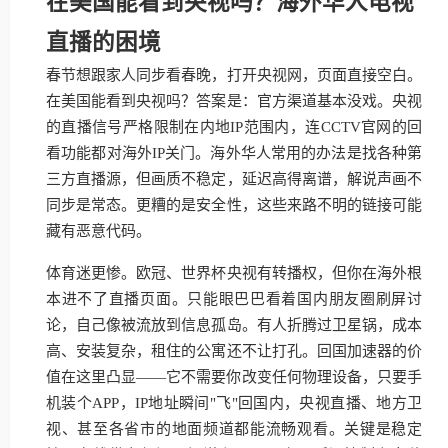
在美国能看到央视吗？海外华人电视
直播的困境
春节想跟家人同步看春晚，打开央视网，页面直接空白。
在美国能看到央视吗？答案是：官方渠道基本没戏。央视
的直播信号严格限制在内地IP范围内，连CCTV官网的回
看功能都对海外IP关门。海外华人常用的办法是找各种第
三方直播源，但画质不稳定，延迟高得离谱，解说声画不
同步是常态。更糟的是安全性，这些来路不明的链接可能
藏有恶意代码。
体育迷更惨。欧冠、世界杯央视有转播权，但你在海外根
本进不了直播页面。只能眼巴巴看着国内朋友圈刷屏讨
论，自己像被流放到信息孤岛。有人折腾过卫星锅，成本
高、安装复杂，租住的公寓还不让打孔。回国加速器的价
值在这里凸显——它不需要你改变任何物理设备，只要手
机装个APP，IP地址瞬间"飞"回国内，央视直播、地方卫
视、甚至各省市的地面频道都能流畅观看。关键是稳定