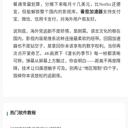
餐通常最划算，分摊下来每月十几美元，比Netflix还便
宜，但能解锁整个国内的影视库。
番茄加速器
支持支付
宝、微信、信用卡支付，对海外用户很友好。
说到底，海外党追剧不是矫情，是刚需。语言文化的根在
国内，影视内容是维系这种连接最柔软的纽带。回国加速
器也不是钻空子，是拿回你本该享有的数字权利。当你再
次点开爱奇艺，4K画质下《漫长的季节》每一帧都清晰
可辨，弹幕从屏幕上方飘过，你会明白——距离不再是障
碍，技术让归属感触手可及。别再让"地区限制"四个字，
毁掉你本该放松的追剧夜。
热门软件教程