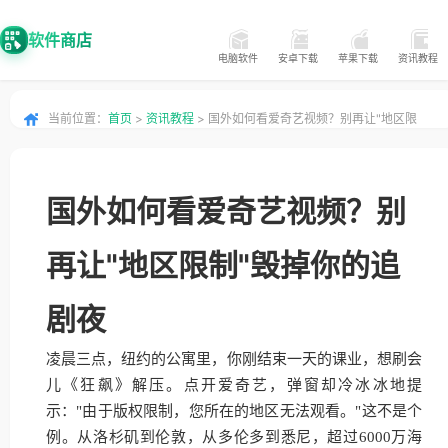
软件商店
电脑软件
安卓下载
苹果下载
资讯教程
当前位置：
首页
>
资讯教程
> 国外如何看爱奇艺视频？别再让"地区限
制"毁掉你的追剧夜
国外如何看爱奇艺视频？别
再让"地区限制"毁掉你的追
剧夜
凌晨三点，纽约的公寓里，你刚结束一天的课业，想刷会
儿《狂飙》解压。点开爱奇艺，弹窗却冷冰冰地提
示："由于版权限制，您所在的地区无法观看。"这不是个
例。从洛杉矶到伦敦，从多伦多到悉尼，超过6000万海