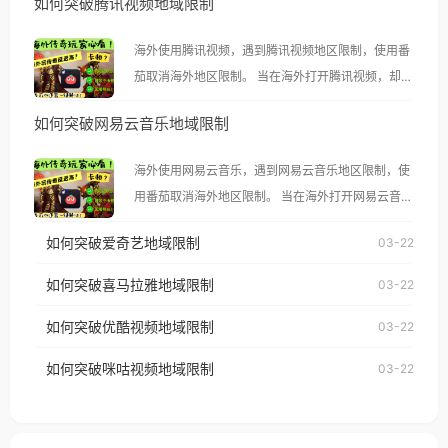
如何突破腾讯视频地域限制
海外使用腾讯视频，遇到腾讯视频地区限制，使用番
茄取消海外地区限制。 当在海外打开腾讯视频，却突
然弹出“由于版权限制，您所在的地区无法播放”的提
如何突破网易云音乐地域限制
示语。 海外用户如香港、澳门、台湾、美国、加拿
大、澳大利亚、欧洲等国家和地区时，腾讯视频也会
海外使用网易云音乐，遇到网易云音乐地区限制，使
像其他音乐平台一样，出现地区及版权限制问题，且
用番茄取消海外地区限制。 当在海外打开网易云音
仅能在中国大陆地区播放。 遇到这个问题的朋友们，
乐，却突然弹出“由于版权限制，您所在的地区无法
使用番茄回国加速器，即可解决「海外用户收听腾讯
如何突破爱奇艺地域限制
03-22
播放”的提示语。 海外用户如香港、澳门、台湾、美
视频地区版权限制」的问题，无论人在香港、澳门、
国、加拿大、澳大利亚、欧洲等国家和地区时，网易
如何突破喜马拉雅地域限制
03-22
台湾、美国、加拿大、澳大利亚、欧洲等国家和地区
云音乐也会像其他音乐平台一样，出现地区及版权限
工作、留学、定居等，都可以使用，不再因地区和版
如何突破优酷视频地域限制
03-22
制问题，且仅能在中国大陆地区播放。 遇到这个问题
权限制所困扰。
的朋友们，使用番茄回国加速器，即可解决「海外用
如何突破咪咕视频地域限制
03-22
户收听网易云音乐地区版权限制」的问题，无论人在
香港、澳门、台湾、美国、加拿大、澳大利亚、欧洲
等国家和地区工作、留学、定居等，都可以使用，不