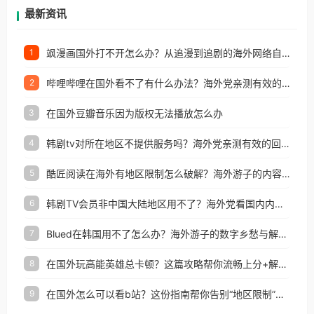
再因地区和版权限制所困扰。
最新资讯
飒漫画国外打不开怎么办？从追漫到追剧的海外网络自由之路
1
哔哩哔哩在国外看不了有什么办法？海外党亲测有效的回国加速解决方案
2
在国外豆瓣音乐因为版权无法播放怎么办
3
韩剧tv对所在地区不提供服务吗？海外党亲测有效的回国加速解决方案
4
酷匠阅读在海外有地区限制怎么破解？海外游子的内容归乡路
5
韩剧TV会员非中国大陆地区用不了？海外党看国内内容的加速器选择指南
6
Blued在韩国用不了怎么办？海外游子的数字乡愁与解决方案
7
在国外玩高能英雄总卡顿？这篇攻略帮你流畅上分+解锁国内影音自由
8
在国外怎么可以看b站？这份指南帮你告别“地区限制”的烦恼
9