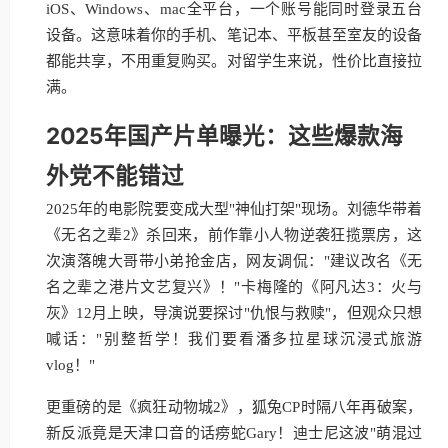
iOS、Windows、mac全平台，一个账号能同时登录五台
设备。这意味着你的手机、笔记本、平板甚至室友的设备
都能共享，不用重复购买。对留学生来说，性价比直接拉
满。
2025年国产片单曝光：这些爆款海
外党不能错过
2025年的电影院要变成大型"神仙打架"现场。刘德华带着
《无名之辈2》杀回来，前作靠小人物逆袭狂揽票房，这
次演落魄大哥带小弟抢金店，网友调侃："建议改名《无
名之辈之港片文艺复兴》！"卡梅隆的《阿凡达3：火与
灰》12月上映，导演说要探讨"仇恨与救赎"，但观众只想
喊话："别整哲学！我们要看潘多拉星球沉浸式旅游
vlog！"
更重磅的是《疯狂动物城2》，狐兔CP时隔八年再破案，
新反派竟是天津口音的话痨蛇Gary！迪士尼这波"萌混过