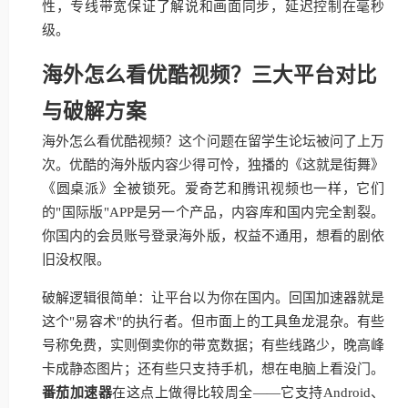
性，专线带宽保证了解说和画面同步，延迟控制在毫秒
级。
海外怎么看优酷视频？三大平台对比
与破解方案
海外怎么看优酷视频？这个问题在留学生论坛被问了上万
次。优酷的海外版内容少得可怜，独播的《这就是街舞》
《圆桌派》全被锁死。爱奇艺和腾讯视频也一样，它们
的"国际版"APP是另一个产品，内容库和国内完全割裂。
你国内的会员账号登录海外版，权益不通用，想看的剧依
旧没权限。
破解逻辑很简单：让平台以为你在国内。回国加速器就是
这个"易容术"的执行者。但市面上的工具鱼龙混杂。有些
号称免费，实则倒卖你的带宽数据；有些线路少，晚高峰
卡成静态图片；还有些只支持手机，想在电脑上看没门。
番茄加速器
在这点上做得比较周全——它支持Android、