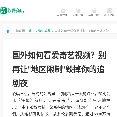
软件商店
电脑软件
安卓下载
苹果下载
资讯教程
当前位置：
首页
>
资讯教程
> 国外如何看爱奇艺视频？别再让"地区限
制"毁掉你的追剧夜
国外如何看爱奇艺视频？别
再让"地区限制"毁掉你的追
剧夜
凌晨三点，纽约的公寓里，你刚结束一天的课业，想刷会
儿《狂飙》解压。点开爱奇艺，弹窗却冷冰冰地提
示："由于版权限制，您所在的地区无法观看。"这不是个
例。从洛杉矶到伦敦，从多伦多到悉尼，超过6000万海