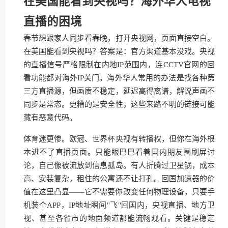
在美国能看到央视吗？海外华人电视
直播的困境
春节想跟家人同步看春晚，打开央视网，页面直接空白。
在美国能看到央视吗？答案是：官方渠道基本没戏。央视
的直播信号严格限制在内地IP范围内，连CCTV官网的回
看功能都对海外IP关门。海外华人常用的办法是找各种第
三方直播源，但画质不稳定，延迟高得离谱，解说声画不
同步是常态。更糟的是安全性，这些来路不明的链接可能
藏有恶意代码。
体育迷更惨。欧冠、世界杯央视有转播权，但你在海外根
本进不了直播页面。只能眼巴巴看着国内朋友圈刷屏讨
论，自己像被流放到信息孤岛。有人折腾过卫星锅，成本
高、安装复杂，租住的公寓还不让打孔。回国加速器的价
值在这里凸显——它不需要你改变任何物理设备，只要手
机装个APP，IP地址瞬间"飞"回国内，央视直播、地方卫
视、甚至各省市的地面频道都能流畅观看。关键是稳定