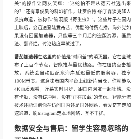
关"的操作让网友笑疯："这蛇怕不是从德云社逃出来
的？"还有奉俊昊的科幻新作，让罗伯特·帕丁森演克隆人
反抗命运，被称作"脑洞版《寄生虫》"。这些片子在国内
上映后，会迅速登陆爱奇艺、优酷的付费点播。海外党如
果没有回国加速器，只能等三个月后的盗版资源，画质
渣、翻译烂，讨论热度早就过了。
番茄加速器
在这里的价值是"时间差"的消灭器。它在全球
布了上百个节点，智能推荐最优线路。你在纽约点击播
放，系统会自动匹配东海岸延迟最低的服务器，独享
100M带宽。这意味着国内平台上线新片当晚，你就能以
4K画质观看，弹幕实时同步，跟国内网友一起吐槽。没
有卡顿，没有缓冲圈，没有"正在加载"的焦虑。智能分流
技术还能识别你在访问国内还是国外网站，看爱奇艺走加
速通道，刷Instagram走本地网络，互不干扰。
数据安全与售后：留学生容易忽略的