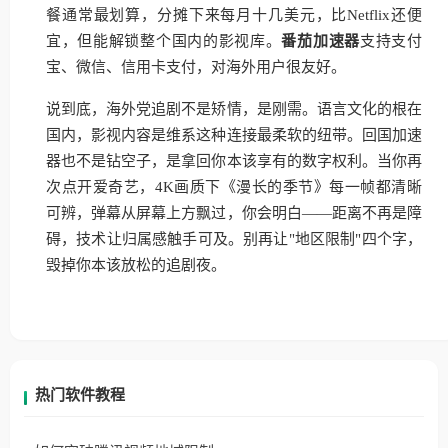
餐通常最划算，分摊下来每月十几美元，比Netflix还便
宜，但能解锁整个国内的影视库。
番茄加速器
支持支付
宝、微信、信用卡支付，对海外用户很友好。
说到底，海外党追剧不是矫情，是刚需。语言文化的根在
国内，影视内容是维系这种连接最柔软的纽带。回国加速
器也不是钻空子，是拿回你本该享有的数字权利。当你再
次点开爱奇艺，4K画质下《漫长的季节》每一帧都清晰
可辨，弹幕从屏幕上方飘过，你会明白——距离不再是障
碍，技术让归属感触手可及。别再让"地区限制"四个字，
毁掉你本该放松的追剧夜。
热门软件教程