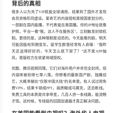
背后的真相
很多人以为充了VIP就能全球通用，结果到了国外才发现
会员资格形同虚设。爱奇艺的内容授权是按国家划分的，
一部剧在国内能播，不代表能在美国播。你的IP地址就像
护照，平台一看"哦，这人不在服务区"，立刻触发封锁机
制。更烦的是，这种限制是动态的。今天能看的剧，明天
可能因版权到期变灰。留学生群里经常有人哀嚎："我昨
天还追得好好的，今天怎么就下架了？"这不是APP抽
风，是版权方在收紧地域授权。
优酷、腾讯视频同理。它们对海外用户并非完全封闭，但
内容库被砍得七零八落。你想看的最新国产剧、独播综
艺，大概率躺在"仅限中国大陆"的名单里。有人试过用免
费VPN，结果卡顿成PPT，画质糊成马赛克，还总断线。
免费工具的本质是共享带宽，几百人挤一条线路，能流畅
才怪。这时候，专线级的回国加速器才真正解决问题。