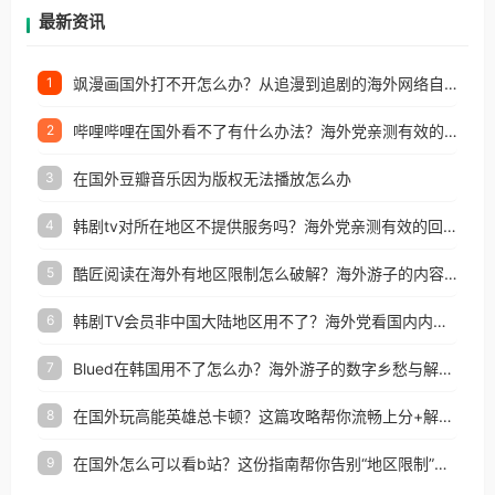
再因地区和版权限制所困扰。
最新资讯
飒漫画国外打不开怎么办？从追漫到追剧的海外网络自由之路
1
哔哩哔哩在国外看不了有什么办法？海外党亲测有效的回国加速解决方案
2
在国外豆瓣音乐因为版权无法播放怎么办
3
韩剧tv对所在地区不提供服务吗？海外党亲测有效的回国加速解决方案
4
酷匠阅读在海外有地区限制怎么破解？海外游子的内容归乡路
5
韩剧TV会员非中国大陆地区用不了？海外党看国内内容的加速器选择指南
6
Blued在韩国用不了怎么办？海外游子的数字乡愁与解决方案
7
在国外玩高能英雄总卡顿？这篇攻略帮你流畅上分+解锁国内影音自由
8
在国外怎么可以看b站？这份指南帮你告别“地区限制”的烦恼
9