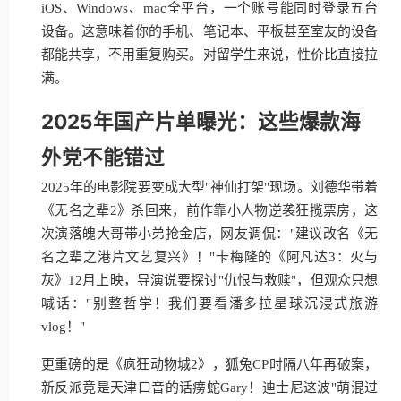
iOS、Windows、mac全平台，一个账号能同时登录五台
设备。这意味着你的手机、笔记本、平板甚至室友的设备
都能共享，不用重复购买。对留学生来说，性价比直接拉
满。
2025年国产片单曝光：这些爆款海
外党不能错过
2025年的电影院要变成大型"神仙打架"现场。刘德华带着
《无名之辈2》杀回来，前作靠小人物逆袭狂揽票房，这
次演落魄大哥带小弟抢金店，网友调侃："建议改名《无
名之辈之港片文艺复兴》！"卡梅隆的《阿凡达3：火与
灰》12月上映，导演说要探讨"仇恨与救赎"，但观众只想
喊话："别整哲学！我们要看潘多拉星球沉浸式旅游
vlog！"
更重磅的是《疯狂动物城2》，狐兔CP时隔八年再破案，
新反派竟是天津口音的话痨蛇Gary！迪士尼这波"萌混过