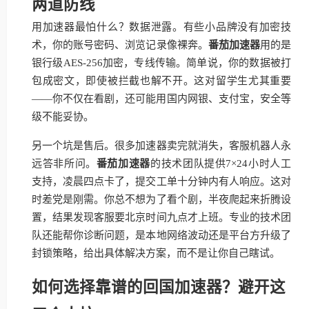
两道防线
用加速器最怕什么？数据泄露。有些小品牌没有加密技
术，你的账号密码、浏览记录像裸奔。
番茄加速器
用的是
银行级AES-256加密，专线传输。简单说，你的数据被打
包成密文，即使被拦截也解不开。这对留学生尤其重要
——你不仅在看剧，还可能用国内网银、支付宝，安全等
级不能妥协。
另一个坑是售后。很多加速器卖完就消失，客服机器人永
远答非所问。
番茄加速器
的技术团队提供7×24小时人工
支持，凌晨四点卡了，提交工单十分钟内有人响应。这对
时差党是刚需。你总不想为了看个剧，半夜爬起来折腾设
置，结果发现客服要北京时间九点才上班。专业的技术团
队还能帮你诊断问题，是本地网络波动还是平台方升级了
封锁策略，给出具体解决方案，而不是让你自己瞎试。
如何选择靠谱的回国加速器？避开这