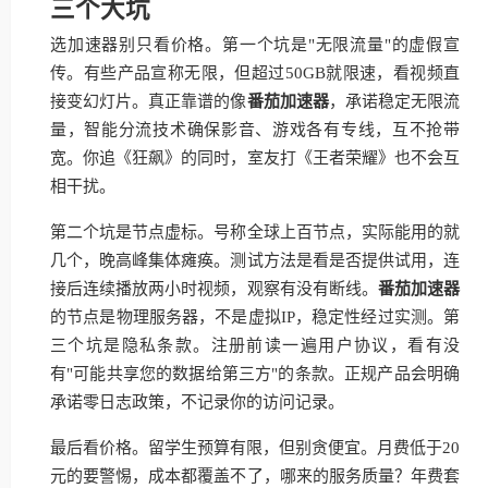
三个大坑
选加速器别只看价格。第一个坑是"无限流量"的虚假宣
传。有些产品宣称无限，但超过50GB就限速，看视频直
接变幻灯片。真正靠谱的像
番茄加速器
，承诺稳定无限流
量，智能分流技术确保影音、游戏各有专线，互不抢带
宽。你追《狂飙》的同时，室友打《王者荣耀》也不会互
相干扰。
第二个坑是节点虚标。号称全球上百节点，实际能用的就
几个，晚高峰集体瘫痪。测试方法是看是否提供试用，连
接后连续播放两小时视频，观察有没有断线。
番茄加速器
的节点是物理服务器，不是虚拟IP，稳定性经过实测。第
三个坑是隐私条款。注册前读一遍用户协议，看有没
有"可能共享您的数据给第三方"的条款。正规产品会明确
承诺零日志政策，不记录你的访问记录。
最后看价格。留学生预算有限，但别贪便宜。月费低于20
元的要警惕，成本都覆盖不了，哪来的服务质量？年费套