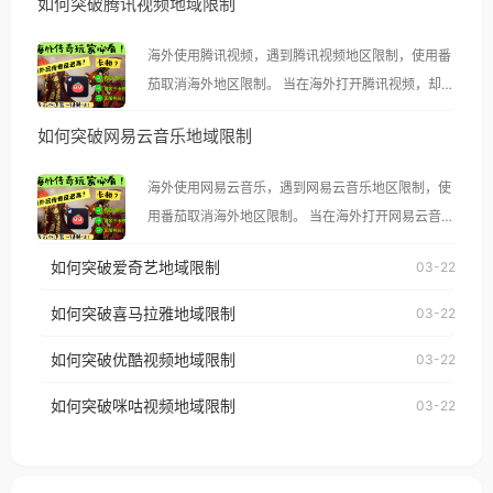
如何突破腾讯视频地域限制
海外使用腾讯视频，遇到腾讯视频地区限制，使用番
茄取消海外地区限制。 当在海外打开腾讯视频，却突
然弹出“由于版权限制，您所在的地区无法播放”的提
如何突破网易云音乐地域限制
示语。 海外用户如香港、澳门、台湾、美国、加拿
大、澳大利亚、欧洲等国家和地区时，腾讯视频也会
海外使用网易云音乐，遇到网易云音乐地区限制，使
像其他音乐平台一样，出现地区及版权限制问题，且
用番茄取消海外地区限制。 当在海外打开网易云音
仅能在中国大陆地区播放。 遇到这个问题的朋友们，
乐，却突然弹出“由于版权限制，您所在的地区无法
使用番茄回国加速器，即可解决「海外用户收听腾讯
如何突破爱奇艺地域限制
03-22
播放”的提示语。 海外用户如香港、澳门、台湾、美
视频地区版权限制」的问题，无论人在香港、澳门、
国、加拿大、澳大利亚、欧洲等国家和地区时，网易
如何突破喜马拉雅地域限制
03-22
台湾、美国、加拿大、澳大利亚、欧洲等国家和地区
云音乐也会像其他音乐平台一样，出现地区及版权限
工作、留学、定居等，都可以使用，不再因地区和版
如何突破优酷视频地域限制
03-22
制问题，且仅能在中国大陆地区播放。 遇到这个问题
权限制所困扰。
的朋友们，使用番茄回国加速器，即可解决「海外用
如何突破咪咕视频地域限制
03-22
户收听网易云音乐地区版权限制」的问题，无论人在
香港、澳门、台湾、美国、加拿大、澳大利亚、欧洲
等国家和地区工作、留学、定居等，都可以使用，不