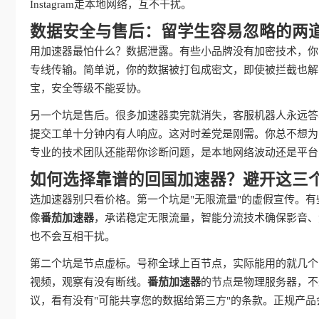
Instagram走本地网络，互不干扰。
数据安全与售后：留学生容易忽略的两
用加速器最怕什么？数据泄露。有些小品牌没有加密技术，你
专线传输。简单说，你的数据被打包成密文，即使被拦截也解
宝，安全等级不能妥协。
另一个坑是售后。很多加速器卖完就消失，客服机器人永远答
提交工单十分钟内有人响应。这对时差党是刚需。你总不想为
专业的技术团队还能帮你诊断问题，是本地网络波动还是平台
如何选择靠谱的回国加速器？避开这三
选加速器别只看价格。第一个坑是"无限流量"的虚假宣传。有
像
番茄加速器
，承诺稳定无限流量，智能分流技术确保影音、
也不会互相干扰。
第二个坑是节点虚标。号称全球上百节点，实际能用的就几个
视频，观察有没有断线。
番茄加速器
的节点是物理服务器，不
议，看有没有"可能共享您的数据给第三方"的条款。正规产