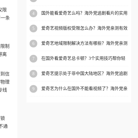
决追剧理财双难题的加速器攻略
洲等国家和地区工作、留
仅限
国外能看爱奇艺么吗？海外党追剧看片的实用
4
学、定居等，都可以使用，
挤一条
指南（附避坑技巧）
不再因地区和版权限制所困
爱奇艺视频版权受限怎么办？海外党亲测有效
5
扰。
的回国加速器选择指南
爱奇艺地域限制解决方法有哪些？海外党亲测
6
格限制
有效的破界指南
得离
在国外看爱奇艺总卡顿？3个实用技巧帮你轻
7
松解锁国内影音与生活服务
爱奇艺提示处于非中国大陆地区？海外党追剧
8
放到信
看片的终极解决方案来了
何物理
爱奇艺为什么在国外不能看视频了？海外党亲
9
专线
测有效的回国加速方案来了
被锁
不通