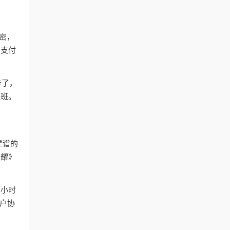
加密，
、支付
卡了，
上班。
靠谱的
荣耀》
两小时
户协