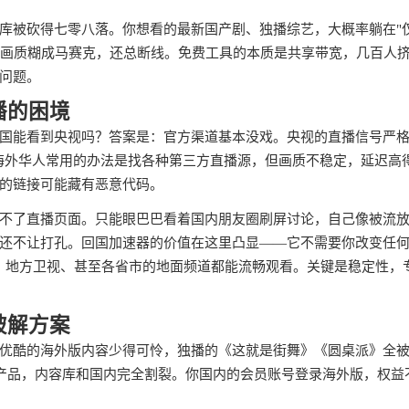
库被砍得七零八落。你想看的最新国产剧、独播综艺，大概率躺在"
T，画质糊成马赛克，还总断线。免费工具的本质是共享带宽，几百人
问题。
播的困境
国能看到央视吗？答案是：官方渠道基本没戏。央视的直播信号严
门。海外华人常用的办法是找各种第三方直播源，但画质不稳定，延迟高
的链接可能藏有恶意代码。
不了直播页面。只能眼巴巴看着国内朋友圈刷屏讨论，自己像被流
还不让打孔。回国加速器的价值在这里凸显——它不需要你改变任
直播、地方卫视、甚至各省市的地面频道都能流畅观看。关键是稳定性，
破解方案
优酷的海外版内容少得可怜，独播的《这就是街舞》《圆桌派》全
个产品，内容库和国内完全割裂。你国内的会员账号登录海外版，权益