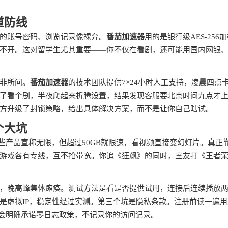
道防线
的账号密码、浏览记录像裸奔。
番茄加速器
用的是银行级AES-256
不开。这对留学生尤其重要——你不仅在看剧，还可能用国内网银
非所问。
番茄加速器
的技术团队提供7×24小时人工支持，凌晨四点
了看个剧，半夜爬起来折腾设置，结果发现客服要北京时间九点才
方升级了封锁策略，给出具体解决方案，而不是让你自己瞎试。
个大坑
些产品宣称无限，但超过50GB就限速，看视频直接变幻灯片。真正
游戏各有专线，互不抢带宽。你追《狂飙》的同时，室友打《王者
，晚高峰集体瘫痪。测试方法是看是否提供试用，连接后连续播放
是虚拟IP，稳定性经过实测。第三个坑是隐私条款。注册前读一遍用
品会明确承诺零日志政策，不记录你的访问记录。