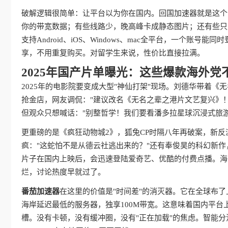
破解逻辑很简单：让平台以为你在国内。回国加速器就是这个
你的带宽数据；有些线路少，晚高峰卡成静态图片；还有些只
支持Android、iOS、Windows、mac全平台，一个
享，不用重复购买。对留学生来说，性价比直接拉满。
2025年国产片单曝光：这些爆款海外党
2025年的电影院要变成大型"神仙打架"现场。刘德华带着
抢金店，网友调侃："建议改名《无名之辈之港片文艺复兴》！
但观众只想喊话："别整哲学！我们要看潘多拉星球沉浸式旅游vl
更重磅的是《疯狂动物城2》，狐兔CP时隔八年再破案，新反派
疯："这蛇怕不是从德云社逃出来的？"还有奉俊昊的科幻新作
片子在国内上映后，会迅速登陆爱奇艺、优酷的付费点播。海
烂，讨论热度早就过了。
番茄加速器
在这里的价值是"时间差"的消灭器。它在全球布
海岸延迟最低的服务器，独享100M带宽。这意味着国内平台
槽。没有卡顿，没有缓冲圈，没有"正在加载"的焦虑。智能