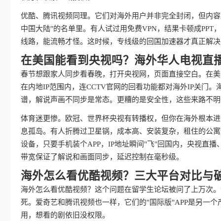
优酷、腾讯视频同理。它们对海外用户并非完全封闭，但内容
中国大陆"的名单里。有人试过用免费VPN，结果卡顿成PP
线路，能流畅才怪。这时候，专线级的回国加速器才真正解决
在美国能看到央视吗？海外华人电视直
春节想跟家人同步看春晚，打开央视网，页面直接空白。在美
在内地IP范围内，连CCTV官网的回看功能都对海外IP关
谱，解说声画不同步是常态。更糟的是安全性，这些来路不明
体育迷更惨。欧冠、世界杯央视有转播权，但你在海外根本进
息孤岛。有人折腾过卫星锅，成本高、安装复杂，租住的公寓
设备，只要手机装个APP，IP地址瞬间"飞"回国内，央视
带宽保证了解说和画面同步，延迟控制在毫秒级。
海外怎么看优酷视频？三大平台对比与
海外怎么看优酷视频？这个问题在留学生论坛被问了上万次。
死。爱奇艺和腾讯视频也一样，它们的"国际版"APP是另一
用，想看的剧依旧没权限。