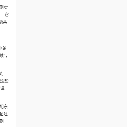
倒卖
——它
能共
小弟
赎"，
笑
。这些
翻译
配东
起吐
刷