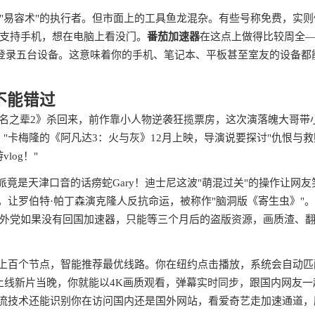
"易容术"的执行者。但市面上的工具鱼龙混杂。有些号称免费，实则
支持手机，想在电脑上看没门。
番茄加速器
在这点上做得比较周全
账号能同时登录五台设备。这意味着你的手机、笔记本、平板甚至室友的设备都
不能错过
《无名之辈2》杀回来，前作靠小人物逆袭狂揽票房，这次演落魄大哥带
"卡梅隆的《阿凡达3：火与灰》12月上映，导演说要探讨"仇恨与救
og！"
竟是天津口音的话痨蛇Gary！迪士尼这波"萌混过关"的操作让网友
，让罗伯特·帕丁森演克隆人反抗命运，被称作"脑洞版《寄生虫》"
外党如果没有回国加速器，只能等三个月后的盗版资源，画质渣、
了上百个节点，智能推荐最优线路。你在纽约点击播放，系统会自动匹
上线新片当晚，你就能以4K画质观看，弹幕实时同步，跟国内网友一
分流技术还能识别你在访问国内还是国外网站，看爱奇艺走加速通道，