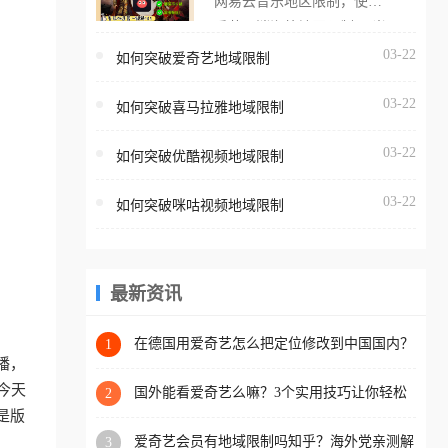
网易云音乐地区限制，使用
海外用户如香港、澳门、台
番茄取消海外地区限制。 当
湾、美国、加拿大、澳大利
在海外打开网易云音乐，却
03-22
如何突破爱奇艺地域限制
亚、欧洲等国家和地区时，
突然弹出“由于版权限制，您
腾讯视频也会像其他音乐平
03-22
所在的地区无法播放”的提示
如何突破喜马拉雅地域限制
台一样，出现地区及版权限
语。 海外用户如香港、澳
制问题，且仅能在中国大陆
03-22
如何突破优酷视频地域限制
门、台湾、美国、加拿大、
地区播放。 遇到这个问题的
澳大利亚、欧洲等国家和地
朋友们，使用番茄回国加速
03-22
如何突破咪咕视频地域限制
区时，网易云音乐也会像其
器，即可解决「海外用户收
他音乐平台一样，出现地区
听腾讯视频地区版权限制」
及版权限制问题，且仅能在
的问题，无论人在香港、澳
中国大陆地区播放。 遇到这
最新资讯
门、台湾、美国、加拿大、
个问题的朋友们，使用番茄
澳大利亚、欧洲等国家和地
回国加速器，即可解决「海
在德国用爱奇艺怎么把定位修改到中国国内？
1
区工作、留学、定居等，都
3步解决+2个实用场景分享
播，
外用户收听网易云音乐地区
可以使用，不再因地区和版
今天
版权限制」的问题，无论人
国外能看爱奇艺么嘛？3个实用技巧让你轻松
2
权限制所困扰。
解锁国内影视（附越南华数TV定位修改+网易
是版
在香港、澳门、台湾、美
云海外收费解析）
爱奇艺会员有地域限制吗知乎？海外党亲测解
3
国、加拿大、澳大利亚、欧