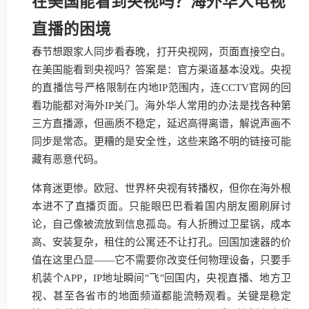
在美国能看到央视吗？海外华人电视
直播的困境
春节想跟家人同步看春晚，打开央视网，页面直接空白。
在美国能看到央视吗？答案是：官方渠道基本没戏。央视
的直播信号严格限制在内地IP范围内，连CCTV官网的回
看功能都对海外IP关门。海外华人常用的办法是找各种第
三方直播源，但画质不稳定，延迟高得离谱，解说声画不
同步是常态。更糟的是安全性，这些来路不明的链接可能
藏有恶意代码。
体育迷更惨。欧冠、世界杯央视有转播权，但你在海外根
本进不了直播页面。只能眼巴巴看着国内朋友圈刷屏讨
论，自己像被流放到信息孤岛。有人折腾过卫星锅，成本
高、安装复杂，租住的公寓还不让打孔。回国加速器的价
值在这里凸显——它不需要你改变任何物理设备，只要手
机装个APP，IP地址瞬间"飞"回国内，央视直播、地方卫
视、甚至各省市的地面频道都能流畅观看。关键是稳定