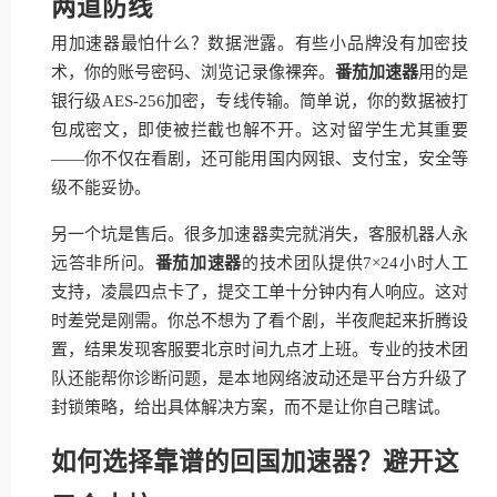
两道防线
用加速器最怕什么？数据泄露。有些小品牌没有加密技
术，你的账号密码、浏览记录像裸奔。
番茄加速器
用的是
银行级AES-256加密，专线传输。简单说，你的数据被打
包成密文，即使被拦截也解不开。这对留学生尤其重要
——你不仅在看剧，还可能用国内网银、支付宝，安全等
级不能妥协。
另一个坑是售后。很多加速器卖完就消失，客服机器人永
远答非所问。
番茄加速器
的技术团队提供7×24小时人工
支持，凌晨四点卡了，提交工单十分钟内有人响应。这对
时差党是刚需。你总不想为了看个剧，半夜爬起来折腾设
置，结果发现客服要北京时间九点才上班。专业的技术团
队还能帮你诊断问题，是本地网络波动还是平台方升级了
封锁策略，给出具体解决方案，而不是让你自己瞎试。
如何选择靠谱的回国加速器？避开这