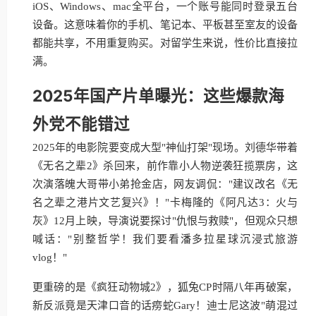
iOS、Windows、mac全平台，一个账号能同时登录五台
设备。这意味着你的手机、笔记本、平板甚至室友的设备
都能共享，不用重复购买。对留学生来说，性价比直接拉
满。
2025年国产片单曝光：这些爆款海
外党不能错过
2025年的电影院要变成大型"神仙打架"现场。刘德华带着
《无名之辈2》杀回来，前作靠小人物逆袭狂揽票房，这
次演落魄大哥带小弟抢金店，网友调侃："建议改名《无
名之辈之港片文艺复兴》！"卡梅隆的《阿凡达3：火与
灰》12月上映，导演说要探讨"仇恨与救赎"，但观众只想
喊话："别整哲学！我们要看潘多拉星球沉浸式旅游
vlog！"
更重磅的是《疯狂动物城2》，狐兔CP时隔八年再破案，
新反派竟是天津口音的话痨蛇Gary！迪士尼这波"萌混过