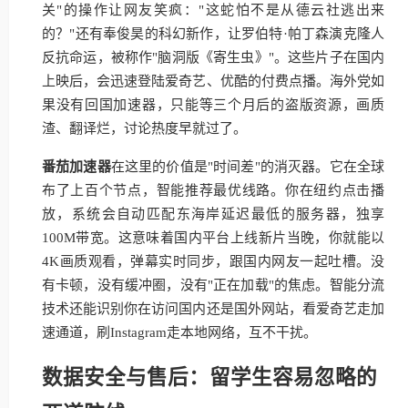
关"的操作让网友笑疯："这蛇怕不是从德云社逃出来
的？"还有奉俊昊的科幻新作，让罗伯特·帕丁森演克隆人
反抗命运，被称作"脑洞版《寄生虫》"。这些片子在国内
上映后，会迅速登陆爱奇艺、优酷的付费点播。海外党如
果没有回国加速器，只能等三个月后的盗版资源，画质
渣、翻译烂，讨论热度早就过了。
番茄加速器
在这里的价值是"时间差"的消灭器。它在全球
布了上百个节点，智能推荐最优线路。你在纽约点击播
放，系统会自动匹配东海岸延迟最低的服务器，独享
100M带宽。这意味着国内平台上线新片当晚，你就能以
4K画质观看，弹幕实时同步，跟国内网友一起吐槽。没
有卡顿，没有缓冲圈，没有"正在加载"的焦虑。智能分流
技术还能识别你在访问国内还是国外网站，看爱奇艺走加
速通道，刷Instagram走本地网络，互不干扰。
数据安全与售后：留学生容易忽略的