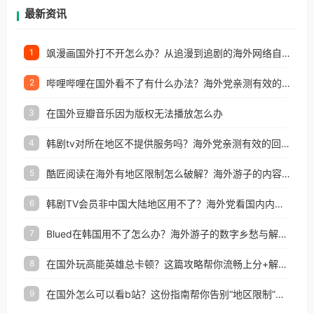
再因地区和版权限制所困扰。
最新资讯
飒漫画国外打不开怎么办？从追漫到追剧的海外网络自由之路
1
哔哩哔哩在国外看不了有什么办法？海外党亲测有效的回国加速解决方案
2
在国外豆瓣音乐因为版权无法播放怎么办
3
韩剧tv对所在地区不提供服务吗？海外党亲测有效的回国加速解决方案
4
酷匠阅读在海外有地区限制怎么破解？海外游子的内容归乡路
5
韩剧TV会员非中国大陆地区用不了？海外党看国内内容的加速器选择指南
6
Blued在韩国用不了怎么办？海外游子的数字乡愁与解决方案
7
在国外玩高能英雄总卡顿？这篇攻略帮你流畅上分+解锁国内影音自由
8
在国外怎么可以看b站？这份指南帮你告别“地区限制”的烦恼
9