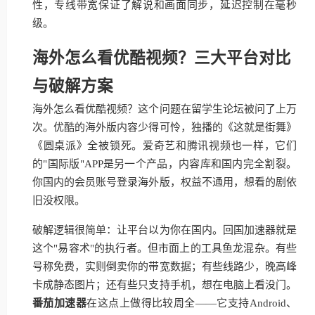
性，专线带宽保证了解说和画面同步，延迟控制在毫秒
级。
海外怎么看优酷视频？三大平台对比
与破解方案
海外怎么看优酷视频？这个问题在留学生论坛被问了上万
次。优酷的海外版内容少得可怜，独播的《这就是街舞》
《圆桌派》全被锁死。爱奇艺和腾讯视频也一样，它们
的"国际版"APP是另一个产品，内容库和国内完全割裂。
你国内的会员账号登录海外版，权益不通用，想看的剧依
旧没权限。
破解逻辑很简单：让平台以为你在国内。回国加速器就是
这个"易容术"的执行者。但市面上的工具鱼龙混杂。有些
号称免费，实则倒卖你的带宽数据；有些线路少，晚高峰
卡成静态图片；还有些只支持手机，想在电脑上看没门。
番茄加速器
在这点上做得比较周全——它支持Android、