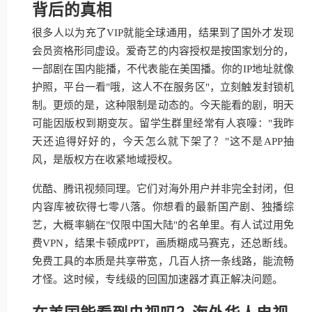
背后的真相
很多人以为充了VIP就能全球通用，结果到了国外才发现
会员资格形同虚设。爱奇艺的内容授权是按国家划分的，
一部剧在国内能播，不代表能在美国播。你的IP地址就像
护照，平台一看"哦，这人不在服务区"，立刻触发封锁机
制。更烦的是，这种限制是动态的。今天能看的剧，明天
可能因版权到期变灰。留学生群里经常有人哀嚎："我昨
天还追得好好的，今天怎么就下架了？"这不是APP抽
风，是版权方在收紧地域授权。
优酷、腾讯视频同理。它们对海外用户并非完全封闭，但
内容库被砍得七零八落。你想看的最新国产剧、独播综
艺，大概率躺在"仅限中国大陆"的名单里。有人试过用免
费VPN，结果卡顿成PPT，画质糊成马赛克，还总断线。
免费工具的本质是共享带宽，几百人挤一条线路，能流畅
才怪。这时候，专线级的回国加速器才真正解决问题。