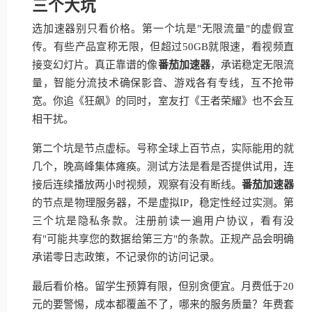
三个大坑
选加速器别只看价格。第一个坑是"无限流量"的虚假宣
传。有些产品宣称无限，但超过50GB就限速，看视频直
接变幻灯片。真正靠谱的像
番茄加速器
，承诺稳定无限流
量，智能分流技术确保影音、游戏各有专线，互不抢带
宽。你追《狂飙》的同时，室友打《王者荣耀》也不会互
相干扰。
第二个坑是节点虚标。号称全球上百节点，实际能用的就
几个，晚高峰集体瘫痪。测试方法是看是否提供试用，连
接后连续播放两小时视频，观察有没有断线。
番茄加速器
的节点是物理服务器，不是虚拟IP，稳定性经过实测。第
三个坑是隐私条款。注册前读一遍用户协议，看有没
有"可能共享您的数据给第三方"的条款。正规产品会明确
承诺零日志政策，不记录你的访问记录。
最后看价格。留学生预算有限，但别贪便宜。月费低于20
元的要警惕，成本都覆盖不了，哪来的服务质量？年费套