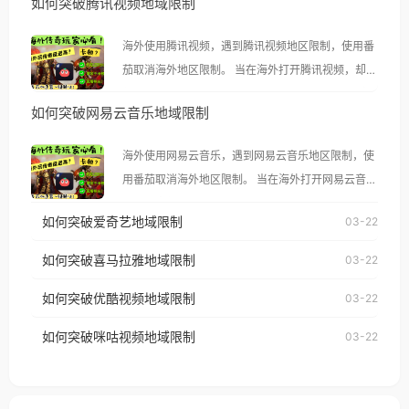
如何突破腾讯视频地域限制
海外使用腾讯视频，遇到腾讯视频地区限制，使用番
茄取消海外地区限制。 当在海外打开腾讯视频，却突
然弹出“由于版权限制，您所在的地区无法播放”的提
如何突破网易云音乐地域限制
示语。 海外用户如香港、澳门、台湾、美国、加拿
大、澳大利亚、欧洲等国家和地区时，腾讯视频也会
海外使用网易云音乐，遇到网易云音乐地区限制，使
像其他音乐平台一样，出现地区及版权限制问题，且
用番茄取消海外地区限制。 当在海外打开网易云音
仅能在中国大陆地区播放。 遇到这个问题的朋友们，
乐，却突然弹出“由于版权限制，您所在的地区无法
使用番茄回国加速器，即可解决「海外用户收听腾讯
如何突破爱奇艺地域限制
03-22
播放”的提示语。 海外用户如香港、澳门、台湾、美
视频地区版权限制」的问题，无论人在香港、澳门、
国、加拿大、澳大利亚、欧洲等国家和地区时，网易
如何突破喜马拉雅地域限制
03-22
台湾、美国、加拿大、澳大利亚、欧洲等国家和地区
云音乐也会像其他音乐平台一样，出现地区及版权限
工作、留学、定居等，都可以使用，不再因地区和版
如何突破优酷视频地域限制
03-22
制问题，且仅能在中国大陆地区播放。 遇到这个问题
权限制所困扰。
的朋友们，使用番茄回国加速器，即可解决「海外用
如何突破咪咕视频地域限制
03-22
户收听网易云音乐地区版权限制」的问题，无论人在
香港、澳门、台湾、美国、加拿大、澳大利亚、欧洲
等国家和地区工作、留学、定居等，都可以使用，不