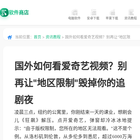
软件商店
电脑软件
安卓下载
苹果下载
资讯教程
当前位置：
首页
>
资讯教程
> 国外如何看爱奇艺视频？别再让"地区限
制"毁掉你的追剧夜
国外如何看爱奇艺视频？别
再让"地区限制"毁掉你的追
剧夜
凌晨三点，纽约的公寓里，你刚结束一天的课业，想刷会
儿《狂飙》解压。点开爱奇艺，弹窗却冷冰冰地提
示："由于版权限制，您所在的地区无法观看。"这不是个
例。从洛杉矶到伦敦，从多伦多到悉尼，超过6000万海