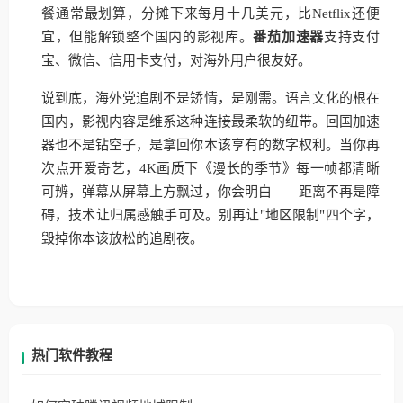
餐通常最划算，分摊下来每月十几美元，比Netflix还便
宜，但能解锁整个国内的影视库。
番茄加速器
支持支付
宝、微信、信用卡支付，对海外用户很友好。
说到底，海外党追剧不是矫情，是刚需。语言文化的根在
国内，影视内容是维系这种连接最柔软的纽带。回国加速
器也不是钻空子，是拿回你本该享有的数字权利。当你再
次点开爱奇艺，4K画质下《漫长的季节》每一帧都清晰
可辨，弹幕从屏幕上方飘过，你会明白——距离不再是障
碍，技术让归属感触手可及。别再让"地区限制"四个字，
毁掉你本该放松的追剧夜。
热门软件教程