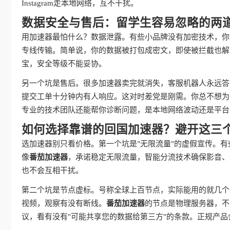
Instagram走本地网络，互不干扰。
数据安全与售后：留学生容易忽略的两
用加速器最怕什么？数据泄露。有些小品牌没有加密技术，你
专线传输。简单说，你的数据被打包成密文，即使被拦截也解
宝，安全等级不能妥协。
另一个坑是售后。很多加速器卖完就消失，客服机器人永远答
提交工单十分钟内有人响应。这对时差党是刚需。你总不想为
专业的技术团队还能帮你诊断问题，是本地网络波动还是平台
如何选择靠谱的回国加速器？避开这三
选加速器别只看价格。第一个坑是"无限流量"的虚假宣传。有
像
番茄加速器
，承诺稳定无限流量，智能分流技术确保影音、
也不会互相干扰。
第二个坑是节点虚标。号称全球上百节点，实际能用的就几个
视频，观察有没有断线。
番茄加速器
的节点是物理服务器，不
议，看有没有"可能共享您的数据给第三方"的条款。正规产