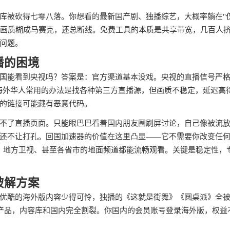
库被砍得七零八落。你想看的最新国产剧、独播综艺，大概率躺在"
T，画质糊成马赛克，还总断线。免费工具的本质是共享带宽，几百人
问题。
播的困境
国能看到央视吗？答案是：官方渠道基本没戏。央视的直播信号严
门。海外华人常用的办法是找各种第三方直播源，但画质不稳定，延迟高
的链接可能藏有恶意代码。
不了直播页面。只能眼巴巴看着国内朋友圈刷屏讨论，自己像被流
还不让打孔。回国加速器的价值在这里凸显——它不需要你改变任
直播、地方卫视、甚至各省市的地面频道都能流畅观看。关键是稳定性，
破解方案
优酷的海外版内容少得可怜，独播的《这就是街舞》《圆桌派》全
个产品，内容库和国内完全割裂。你国内的会员账号登录海外版，权益