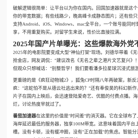
破解逻辑很简单：让平台以为你在国内。回国加速器就是这个
你的带宽数据；有些线路少，晚高峰卡成静态图片；还有些只
支持Android、iOS、Windows、mac全平台，一个
享，不用重复购买。对留学生来说，性价比直接拉满。
2025年国产片单曝光：这些爆款海外党
2025年的电影院要变成大型"神仙打架"现场。刘德华带着
抢金店，网友调侃："建议改名《无名之辈之港片文艺复兴》！
但观众只想喊话："别整哲学！我们要看潘多拉星球沉浸式旅游vl
更重磅的是《疯狂动物城2》，狐兔CP时隔八年再破案，新反派
疯："这蛇怕不是从德云社逃出来的？"还有奉俊昊的科幻新作
片子在国内上映后，会迅速登陆爱奇艺、优酷的付费点播。海
烂，讨论热度早就过了。
番茄加速器
在这里的价值是"时间差"的消灭器。它在全球布
海岸延迟最低的服务器，独享100M带宽。这意味着国内平台
槽。没有卡顿，没有缓冲圈，没有"正在加载"的焦虑。智能