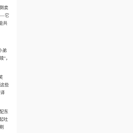
倒卖
——它
能共
小弟
赎"，
笑
。这些
翻译
配东
起吐
刷