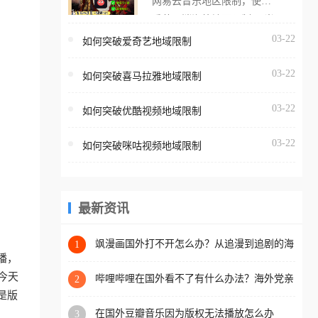
网易云音乐地区限制，使用
海外用户如香港、澳门、台
番茄取消海外地区限制。 当
湾、美国、加拿大、澳大利
在海外打开网易云音乐，却
03-22
如何突破爱奇艺地域限制
亚、欧洲等国家和地区时，
突然弹出“由于版权限制，您
腾讯视频也会像其他音乐平
03-22
所在的地区无法播放”的提示
如何突破喜马拉雅地域限制
台一样，出现地区及版权限
语。 海外用户如香港、澳
制问题，且仅能在中国大陆
03-22
如何突破优酷视频地域限制
门、台湾、美国、加拿大、
地区播放。 遇到这个问题的
澳大利亚、欧洲等国家和地
朋友们，使用番茄回国加速
03-22
如何突破咪咕视频地域限制
区时，网易云音乐也会像其
器，即可解决「海外用户收
他音乐平台一样，出现地区
听腾讯视频地区版权限制」
及版权限制问题，且仅能在
的问题，无论人在香港、澳
中国大陆地区播放。 遇到这
最新资讯
门、台湾、美国、加拿大、
个问题的朋友们，使用番茄
澳大利亚、欧洲等国家和地
回国加速器，即可解决「海
飒漫画国外打不开怎么办？从追漫到追剧的海
1
区工作、留学、定居等，都
外网络自由之路
播，
外用户收听网易云音乐地区
可以使用，不再因地区和版
今天
版权限制」的问题，无论人
哔哩哔哩在国外看不了有什么办法？海外党亲
2
权限制所困扰。
测有效的回国加速解决方案
是版
在香港、澳门、台湾、美
在国外豆瓣音乐因为版权无法播放怎么办
3
国、加拿大、澳大利亚、欧