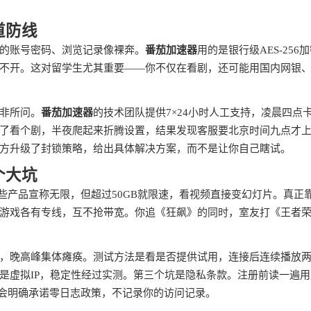
道防线
的账号密码、浏览记录像裸奔。
番茄加速器
用的是银行级AES-256
不开。这对留学生尤其重要——你不仅在看剧，还可能用国内网银
非所问。
番茄加速器
的技术团队提供7×24小时人工支持，凌晨四点
了看个剧，半夜爬起来折腾设置，结果发现客服要北京时间九点才
方升级了封锁策略，给出具体解决方案，而不是让你自己瞎试。
个大坑
些产品宣称无限，但超过50GB就限速，看视频直接变幻灯片。真正
游戏各有专线，互不抢带宽。你追《狂飙》的同时，室友打《王者
，晚高峰集体瘫痪。测试方法是看是否提供试用，连接后连续播放
是虚拟IP，稳定性经过实测。第三个坑是隐私条款。注册前读一遍用
品会明确承诺零日志政策，不记录你的访问记录。