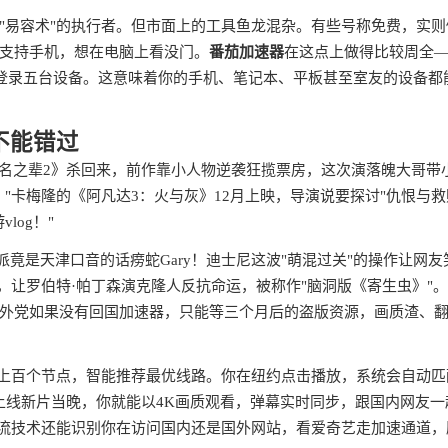
"易容术"的执行者。但市面上的工具鱼龙混杂。有些号称免费，实则
支持手机，想在电脑上看没门。
番茄加速器
在这点上做得比较周全
账号能同时登录五台设备。这意味着你的手机、笔记本、平板甚至室友的设备都
不能错过
《无名之辈2》杀回来，前作靠小人物逆袭狂揽票房，这次演落魄大哥带
"卡梅隆的《阿凡达3：火与灰》12月上映，导演说要探讨"仇恨与救
og！"
竟是天津口音的话痨蛇Gary！迪士尼这波"萌混过关"的操作让网友
，让罗伯特·帕丁森演克隆人反抗命运，被称作"脑洞版《寄生虫》"
外党如果没有回国加速器，只能等三个月后的盗版资源，画质渣、
了上百个节点，智能推荐最优线路。你在纽约点击播放，系统会自动匹
上线新片当晚，你就能以4K画质观看，弹幕实时同步，跟国内网友一
分流技术还能识别你在访问国内还是国外网站，看爱奇艺走加速通道，