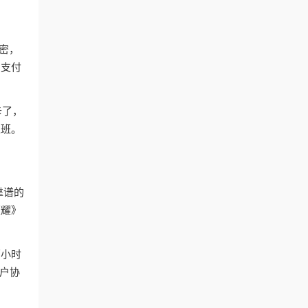
加密，
、支付
卡了，
上班。
靠谱的
荣耀》
两小时
户协