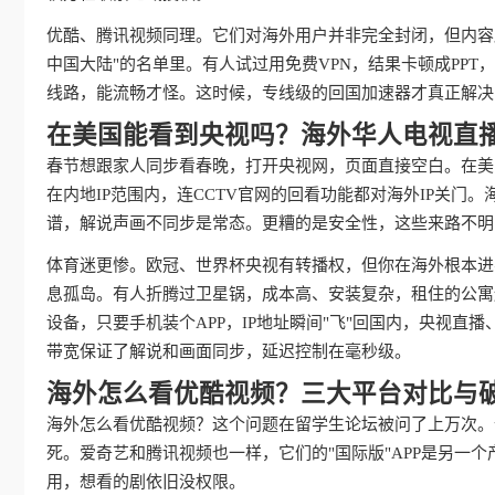
优酷、腾讯视频同理。它们对海外用户并非完全封闭，但内容
中国大陆"的名单里。有人试过用免费VPN，结果卡顿成PP
线路，能流畅才怪。这时候，专线级的回国加速器才真正解决
在美国能看到央视吗？海外华人电视直
春节想跟家人同步看春晚，打开央视网，页面直接空白。在美
在内地IP范围内，连CCTV官网的回看功能都对海外IP关
谱，解说声画不同步是常态。更糟的是安全性，这些来路不明
体育迷更惨。欧冠、世界杯央视有转播权，但你在海外根本进
息孤岛。有人折腾过卫星锅，成本高、安装复杂，租住的公寓
设备，只要手机装个APP，IP地址瞬间"飞"回国内，央视
带宽保证了解说和画面同步，延迟控制在毫秒级。
海外怎么看优酷视频？三大平台对比与
海外怎么看优酷视频？这个问题在留学生论坛被问了上万次。
死。爱奇艺和腾讯视频也一样，它们的"国际版"APP是另一
用，想看的剧依旧没权限。