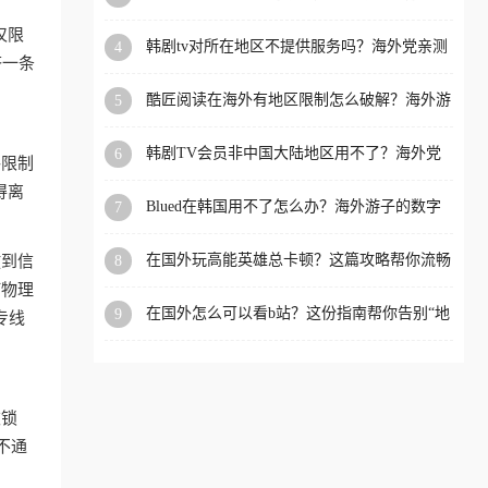
洲等国家和地区工作、留
仅限
韩剧tv对所在地区不提供服务吗？海外党亲测
4
学、定居等，都可以使用，
挤一条
有效的回国加速解决方案
不再因地区和版权限制所困
酷匠阅读在海外有地区限制怎么破解？海外游
5
扰。
子的内容归乡路
韩剧TV会员非中国大陆地区用不了？海外党
6
格限制
看国内内容的加速器选择指南
得离
Blued在韩国用不了怎么办？海外游子的数字
7
乡愁与解决方案
在国外玩高能英雄总卡顿？这篇攻略帮你流畅
8
放到信
上分+解锁国内影音自由
何物理
在国外怎么可以看b站？这份指南帮你告别“地
9
专线
区限制”的烦恼
被锁
不通