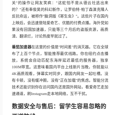
关"的操作让网友笑疯："这蛇怕不是从德云社逃出来
的？"还有奉俊昊的科幻新作，让罗伯特·帕丁森演克隆人
反抗命运，被称作"脑洞版《寄生虫》"。这些片子在国内
上映后，会迅速登陆爱奇艺、优酷的付费点播。海外党如
果没有回国加速器，只能等三个月后的盗版资源，画质
渣、翻译烂，讨论热度早就过了。
番茄加速器
在这里的价值是"时间差"的消灭器。它在全球
布了上百个节点，智能推荐最优线路。你在纽约点击播
放，系统会自动匹配东海岸延迟最低的服务器，独享
100M带宽。这意味着国内平台上线新片当晚，你就能以
4K画质观看，弹幕实时同步，跟国内网友一起吐槽。没
有卡顿，没有缓冲圈，没有"正在加载"的焦虑。智能分流
技术还能识别你在访问国内还是国外网站，看爱奇艺走加
速通道，刷Instagram走本地网络，互不干扰。
数据安全与售后：留学生容易忽略的