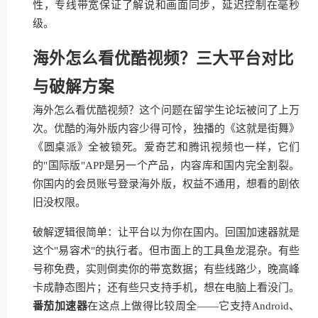
性，专线带宽保证了解说和画面同步，延迟控制在毫秒
级。
海外怎么看优酷视频？三大平台对比
与破解方案
海外怎么看优酷视频？这个问题在留学生论坛被问了上万
次。优酷的海外版内容少得可怜，独播的《这就是街舞》
《圆桌派》全被锁死。爱奇艺和腾讯视频也一样，它们
的"国际版"APP是另一个产品，内容库和国内完全割裂。
你国内的会员账号登录海外版，权益不通用，想看的剧依
旧没权限。
破解逻辑很简单：让平台以为你在国内。回国加速器就是
这个"易容术"的执行者。但市面上的工具鱼龙混杂。有些
号称免费，实则倒卖你的带宽数据；有些线路少，晚高峰
卡成静态图片；还有些只支持手机，想在电脑上看没门。
番茄加速器
在这点上做得比较周全——它支持Android、