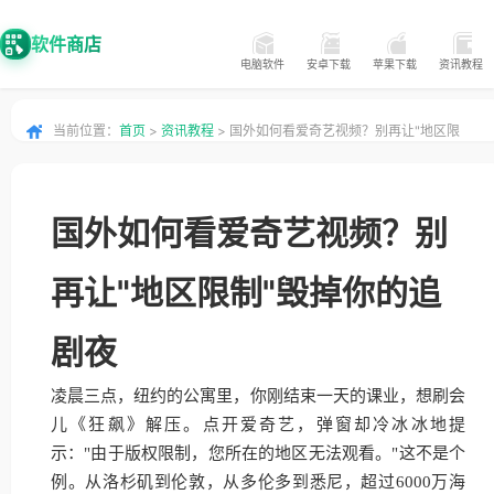
软件商店
电脑软件
安卓下载
苹果下载
资讯教程
当前位置：
首页
>
资讯教程
> 国外如何看爱奇艺视频？别再让"地区限
制"毁掉你的追剧夜
国外如何看爱奇艺视频？别
再让"地区限制"毁掉你的追
剧夜
凌晨三点，纽约的公寓里，你刚结束一天的课业，想刷会
儿《狂飙》解压。点开爱奇艺，弹窗却冷冰冰地提
示："由于版权限制，您所在的地区无法观看。"这不是个
例。从洛杉矶到伦敦，从多伦多到悉尼，超过6000万海