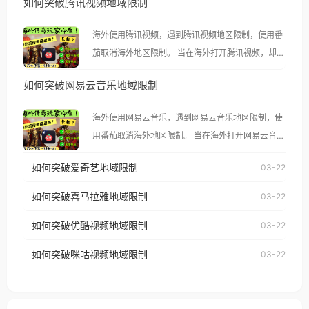
如何突破腾讯视频地域限制
海外使用腾讯视频，遇到腾讯视频地区限制，使用番
茄取消海外地区限制。 当在海外打开腾讯视频，却突
然弹出“由于版权限制，您所在的地区无法播放”的提
如何突破网易云音乐地域限制
示语。 海外用户如香港、澳门、台湾、美国、加拿
大、澳大利亚、欧洲等国家和地区时，腾讯视频也会
海外使用网易云音乐，遇到网易云音乐地区限制，使
像其他音乐平台一样，出现地区及版权限制问题，且
用番茄取消海外地区限制。 当在海外打开网易云音
仅能在中国大陆地区播放。 遇到这个问题的朋友们，
乐，却突然弹出“由于版权限制，您所在的地区无法
使用番茄回国加速器，即可解决「海外用户收听腾讯
如何突破爱奇艺地域限制
03-22
播放”的提示语。 海外用户如香港、澳门、台湾、美
视频地区版权限制」的问题，无论人在香港、澳门、
国、加拿大、澳大利亚、欧洲等国家和地区时，网易
如何突破喜马拉雅地域限制
03-22
台湾、美国、加拿大、澳大利亚、欧洲等国家和地区
云音乐也会像其他音乐平台一样，出现地区及版权限
工作、留学、定居等，都可以使用，不再因地区和版
如何突破优酷视频地域限制
03-22
制问题，且仅能在中国大陆地区播放。 遇到这个问题
权限制所困扰。
的朋友们，使用番茄回国加速器，即可解决「海外用
如何突破咪咕视频地域限制
03-22
户收听网易云音乐地区版权限制」的问题，无论人在
香港、澳门、台湾、美国、加拿大、澳大利亚、欧洲
等国家和地区工作、留学、定居等，都可以使用，不