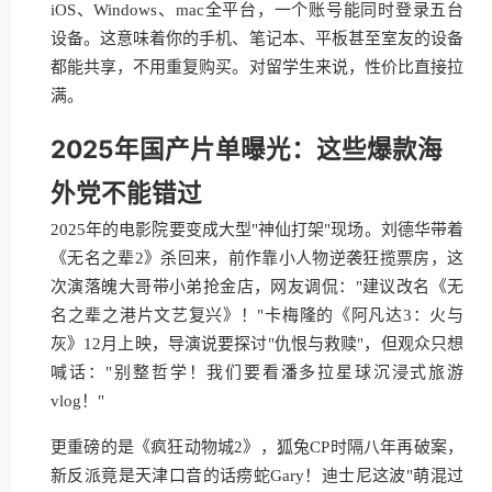
iOS、Windows、mac全平台，一个账号能同时登录五台
设备。这意味着你的手机、笔记本、平板甚至室友的设备
都能共享，不用重复购买。对留学生来说，性价比直接拉
满。
2025年国产片单曝光：这些爆款海
外党不能错过
2025年的电影院要变成大型"神仙打架"现场。刘德华带着
《无名之辈2》杀回来，前作靠小人物逆袭狂揽票房，这
次演落魄大哥带小弟抢金店，网友调侃："建议改名《无
名之辈之港片文艺复兴》！"卡梅隆的《阿凡达3：火与
灰》12月上映，导演说要探讨"仇恨与救赎"，但观众只想
喊话："别整哲学！我们要看潘多拉星球沉浸式旅游
vlog！"
更重磅的是《疯狂动物城2》，狐兔CP时隔八年再破案，
新反派竟是天津口音的话痨蛇Gary！迪士尼这波"萌混过