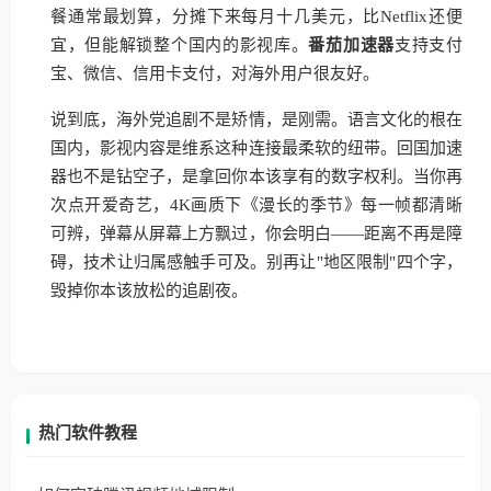
餐通常最划算，分摊下来每月十几美元，比Netflix还便
宜，但能解锁整个国内的影视库。
番茄加速器
支持支付
宝、微信、信用卡支付，对海外用户很友好。
说到底，海外党追剧不是矫情，是刚需。语言文化的根在
国内，影视内容是维系这种连接最柔软的纽带。回国加速
器也不是钻空子，是拿回你本该享有的数字权利。当你再
次点开爱奇艺，4K画质下《漫长的季节》每一帧都清晰
可辨，弹幕从屏幕上方飘过，你会明白——距离不再是障
碍，技术让归属感触手可及。别再让"地区限制"四个字，
毁掉你本该放松的追剧夜。
热门软件教程