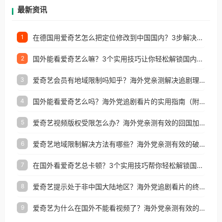
再因地区和版权限制所困扰。
最新资讯
在德国用爱奇艺怎么把定位修改到中国国内？3步解决+2个实用场景分享
1
国外能看爱奇艺么嘛？3个实用技巧让你轻松解锁国内影视（附越南华数TV定位修改+网易云海外收费解析）
2
爱奇艺会员有地域限制吗知乎？海外党亲测解决追剧理财双难题的加速器攻略
3
国外能看爱奇艺么吗？海外党追剧看片的实用指南（附避坑技巧）
4
爱奇艺视频版权受限怎么办？海外党亲测有效的回国加速器选择指南
5
爱奇艺地域限制解决方法有哪些？海外党亲测有效的破界指南
6
在国外看爱奇艺总卡顿？3个实用技巧帮你轻松解锁国内影音与生活服务
7
爱奇艺提示处于非中国大陆地区？海外党追剧看片的终极解决方案来了
8
爱奇艺为什么在国外不能看视频了？海外党亲测有效的回国加速方案来了
9