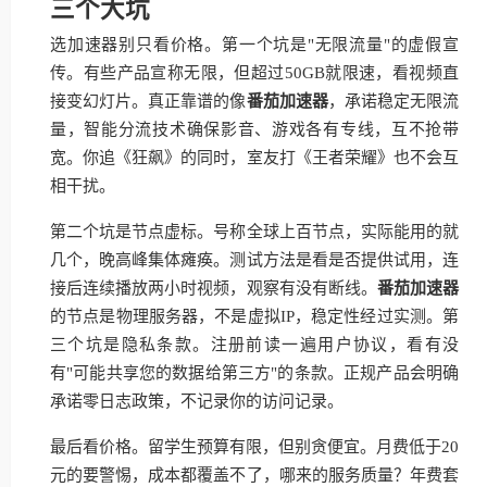
三个大坑
选加速器别只看价格。第一个坑是"无限流量"的虚假宣
传。有些产品宣称无限，但超过50GB就限速，看视频直
接变幻灯片。真正靠谱的像
番茄加速器
，承诺稳定无限流
量，智能分流技术确保影音、游戏各有专线，互不抢带
宽。你追《狂飙》的同时，室友打《王者荣耀》也不会互
相干扰。
第二个坑是节点虚标。号称全球上百节点，实际能用的就
几个，晚高峰集体瘫痪。测试方法是看是否提供试用，连
接后连续播放两小时视频，观察有没有断线。
番茄加速器
的节点是物理服务器，不是虚拟IP，稳定性经过实测。第
三个坑是隐私条款。注册前读一遍用户协议，看有没
有"可能共享您的数据给第三方"的条款。正规产品会明确
承诺零日志政策，不记录你的访问记录。
最后看价格。留学生预算有限，但别贪便宜。月费低于20
元的要警惕，成本都覆盖不了，哪来的服务质量？年费套