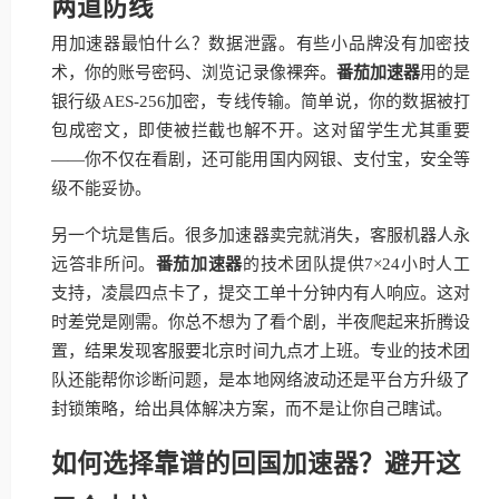
两道防线
用加速器最怕什么？数据泄露。有些小品牌没有加密技
术，你的账号密码、浏览记录像裸奔。
番茄加速器
用的是
银行级AES-256加密，专线传输。简单说，你的数据被打
包成密文，即使被拦截也解不开。这对留学生尤其重要
——你不仅在看剧，还可能用国内网银、支付宝，安全等
级不能妥协。
另一个坑是售后。很多加速器卖完就消失，客服机器人永
远答非所问。
番茄加速器
的技术团队提供7×24小时人工
支持，凌晨四点卡了，提交工单十分钟内有人响应。这对
时差党是刚需。你总不想为了看个剧，半夜爬起来折腾设
置，结果发现客服要北京时间九点才上班。专业的技术团
队还能帮你诊断问题，是本地网络波动还是平台方升级了
封锁策略，给出具体解决方案，而不是让你自己瞎试。
如何选择靠谱的回国加速器？避开这