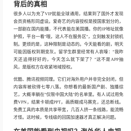
背后的真相
很多人以为充了VIP就能全球通用，结果到了国外才发现
会员资格形同虚设。爱奇艺的内容授权是按国家划分的，
一部剧在国内能播，不代表能在美国播。你的IP地址就像
护照，平台一看"哦，这人不在服务区"，立刻触发封锁机
制。更烦的是，这种限制是动态的。今天能看的剧，明天
可能因版权到期变灰。留学生群里经常有人哀嚎："我昨
天还追得好好的，今天怎么就下架了？"这不是APP抽
风，是版权方在收紧地域授权。
优酷、腾讯视频同理。它们对海外用户并非完全封闭，但
内容库被砍得七零八落。你想看的最新国产剧、独播综
艺，大概率躺在"仅限中国大陆"的名单里。有人试过用免
费VPN，结果卡顿成PPT，画质糊成马赛克，还总断线。
免费工具的本质是共享带宽，几百人挤一条线路，能流畅
才怪。这时候，专线级的回国加速器才真正解决问题。