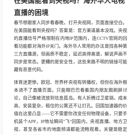
在美国能看到央视吗？海外华人电视
直播的困境
春节想跟家人同步看春晚，打开央视网，页面直接空白。
在美国能看到央视吗？答案是：官方渠道基本没戏。央视
的直播信号严格限制在内地IP范围内，连CCTV官网的回
看功能都对海外IP关门。海外华人常用的办法是找各种第
三方直播源，但画质不稳定，延迟高得离谱，解说声画不
同步是常态。更糟的是安全性，这些来路不明的链接可能
藏有恶意代码。
体育迷更惨。欧冠、世界杯央视有转播权，但你在海外根
本进不了直播页面。只能眼巴巴看着国内朋友圈刷屏讨
论，自己像被流放到信息孤岛。有人折腾过卫星锅，成本
高、安装复杂，租住的公寓还不让打孔。回国加速器的价
值在这里凸显——它不需要你改变任何物理设备，只要手
机装个APP，IP地址瞬间"飞"回国内，央视直播、地方卫
视、甚至各省市的地面频道都能流畅观看。关键是稳定