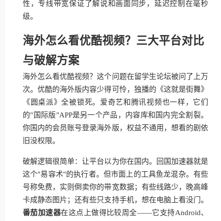
性，专线带宽保证了解说和画面同步，延迟控制在毫秒
级。
海外怎么看优酷视频？三大平台对比
与破解方案
海外怎么看优酷视频？这个问题在留学生论坛被问了上万
次。优酷的海外版内容少得可怜，独播的《这就是街舞》
《圆桌派》全被锁死。爱奇艺和腾讯视频也一样，它们
的"国际版"APP是另一个产品，内容库和国内完全割裂。
你国内的会员账号登录海外版，权益不通用，想看的剧依
旧没权限。
破解逻辑很简单：让平台以为你在国内。回国加速器就是
这个"易容术"的执行者。但市面上的工具鱼龙混杂。有些
号称免费，实则倒卖你的带宽数据；有些线路少，晚高峰
卡成静态图片；还有些只支持手机，想在电脑上看没门。
番茄加速器
在这点上做得比较周全——它支持Android、