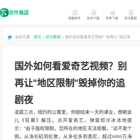
软件商店
电脑软件
安卓下载
苹果下载
资讯教程
当前位置：
首页
>
资讯教程
> 国外如何看爱奇艺视频？别再让"地区限
制"毁掉你的追剧夜
国外如何看爱奇艺视频？别
再让"地区限制"毁掉你的追
剧夜
凌晨三点，纽约的公寓里，你刚结束一天的课业，想刷会
儿《狂飙》解压。点开爱奇艺，弹窗却冷冰冰地提
示："由于版权限制，您所在的地区无法观看。"这不是个
例。从洛杉矶到伦敦，从多伦多到悉尼，超过6000万海