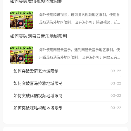
如何突破腾讯视频地域限制
海外使用腾讯视频，遇到腾讯视频地区限制，使用番
茄取消海外地区限制。 当在海外打开腾讯视频，却突
然弹出“由于版权限制，您所在的地区无法播放”的提
如何突破网易云音乐地域限制
示语。 海外用户如香港、澳门、台湾、美国、加拿
大、澳大利亚、欧洲等国家和地区时，腾讯视频也会
海外使用网易云音乐，遇到网易云音乐地区限制，使
像其他音乐平台一样，出现地区及版权限制问题，且
用番茄取消海外地区限制。 当在海外打开网易云音
仅能在中国大陆地区播放。 遇到这个问题的朋友们，
乐，却突然弹出“由于版权限制，您所在的地区无法
使用番茄回国加速器，即可解决「海外用户收听腾讯
如何突破爱奇艺地域限制
03-22
播放”的提示语。 海外用户如香港、澳门、台湾、美
视频地区版权限制」的问题，无论人在香港、澳门、
国、加拿大、澳大利亚、欧洲等国家和地区时，网易
如何突破喜马拉雅地域限制
03-22
台湾、美国、加拿大、澳大利亚、欧洲等国家和地区
云音乐也会像其他音乐平台一样，出现地区及版权限
工作、留学、定居等，都可以使用，不再因地区和版
如何突破优酷视频地域限制
03-22
制问题，且仅能在中国大陆地区播放。 遇到这个问题
权限制所困扰。
的朋友们，使用番茄回国加速器，即可解决「海外用
如何突破咪咕视频地域限制
03-22
户收听网易云音乐地区版权限制」的问题，无论人在
香港、澳门、台湾、美国、加拿大、澳大利亚、欧洲
等国家和地区工作、留学、定居等，都可以使用，不