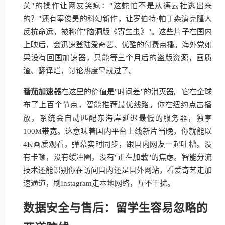
关"的操作让网友笑疯："这蛇怕不是从德云社逃出来
的？"还有奉俊昊的科幻新作，让罗伯特·帕丁森演克隆人
反抗命运，被称作"脑洞版《寄生虫》"。这些片子在国内
上映后，会迅速登陆爱奇艺、优酷的付费点播。海外党如
果没有回国加速器，只能等三个月后的盗版资源，画质
渣、翻译烂，讨论热度早就过了。
番茄加速器
在这里的价值是"时间差"的消灭器。它在全球
布了上百个节点，智能推荐最优线路。你在纽约点击播
放，系统会自动匹配东海岸延迟最低的服务器，独享
100M带宽。这意味着国内平台上线新片当晚，你就能以
4K画质观看，弹幕实时同步，跟国内网友一起吐槽。没
有卡顿，没有缓冲圈，没有"正在加载"的焦虑。智能分流
技术还能识别你在访问国内还是国外网站，看爱奇艺走加
速通道，刷Instagram走本地网络，互不干扰。
数据安全与售后：留学生容易忽略的