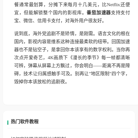
餐通常最划算，分摊下来每月十几美元，比Netflix还便
宜，但能解锁整个国内的影视库。
番茄加速器
支持支付
宝、微信、信用卡支付，对海外用户很友好。
说到底，海外党追剧不是矫情，是刚需。语言文化的根在
国内，影视内容是维系这种连接最柔软的纽带。回国加速
器也不是钻空子，是拿回你本该享有的数字权利。当你再
次点开爱奇艺，4K画质下《漫长的季节》每一帧都清晰
可辨，弹幕从屏幕上方飘过，你会明白——距离不再是障
碍，技术让归属感触手可及。别再让"地区限制"四个字，
毁掉你本该放松的追剧夜。
热门软件教程