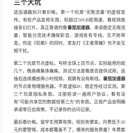
三个大坑
选加速器别只看价格。第一个坑是"无限流量"的虚假宣
传。有些产品宣称无限，但超过50GB就限速，看视频直
接变幻灯片。真正靠谱的像
番茄加速器
，承诺稳定无限流
量，智能分流技术确保影音、游戏各有专线，互不抢带
宽。你追《狂飙》的同时，室友打《王者荣耀》也不会互
相干扰。
第二个坑是节点虚标。号称全球上百节点，实际能用的就
几个，晚高峰集体瘫痪。测试方法是看是否提供试用，连
接后连续播放两小时视频，观察有没有断线。
番茄加速器
的节点是物理服务器，不是虚拟IP，稳定性经过实测。第
三个坑是隐私条款。注册前读一遍用户协议，看有没
有"可能共享您的数据给第三方"的条款。正规产品会明确
承诺零日志政策，不记录你的访问记录。
最后看价格。留学生预算有限，但别贪便宜。月费低于20
元的要警惕，成本都覆盖不了，哪来的服务质量？年费套