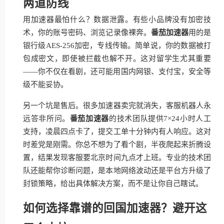
两道防线
用加速器最怕什么？数据泄露。有些小品牌没有加密技
术，你的账号密码、浏览记录像裸奔。
番茄加速器
用的是
银行级AES-256加密，专线传输。简单说，你的数据被打
包成密文，即使被拦截也解不开。这对留学生尤其重要
——你不仅在看剧，还可能用国内网银、支付宝，安全等
级不能妥协。
另一个坑是售后。很多加速器卖完就消失，客服机器人永
远答非所问。
番茄加速器
的技术团队提供7×24小时人工
支持，凌晨四点卡了，提交工单十分钟内有人响应。这对
时差党是刚需。你总不想为了看个剧，半夜爬起来折腾设
置，结果发现客服要北京时间九点才上班。专业的技术团
队还能帮你诊断问题，是本地网络波动还是平台方升级了
封锁策略，给出具体解决方案，而不是让你自己瞎试。
如何选择靠谱的回国加速器？避开这