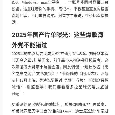
iOS、Windows、mac全平台，一个账号能同时登录五台
设备。这意味着你的手机、笔记本、平板甚至室友的设备
都能共享，不用重复购买。对留学生来说，性价比直接拉
满。
2025年国产片单曝光：这些爆款海
外党不能错过
2025年的电影院要变成大型"神仙打架"现场。刘德华带着
《无名之辈2》杀回来，前作靠小人物逆袭狂揽票房，这
次演落魄大哥带小弟抢金店，网友调侃："建议改名《无
名之辈之港片文艺复兴》！"卡梅隆的《阿凡达3：火与
灰》12月上映，导演说要探讨"仇恨与救赎"，但观众只想
喊话："别整哲学！我们要看潘多拉星球沉浸式旅游
vlog！"
更重磅的是《疯狂动物城2》，狐兔CP时隔八年再破案，
新反派竟是天津口音的话痨蛇Gary！迪士尼这波"萌混过