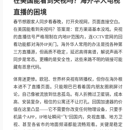
在美国能看到央视吗？海外华人电视
直播的困境
春节想跟家人同步看春晚，打开央视网，页面直接空白。
在美国能看到央视吗？答案是：官方渠道基本没戏。央视
的直播信号严格限制在内地IP范围内，连CCTV官网的回
看功能都对海外IP关门。海外华人常用的办法是找各种第
三方直播源，但画质不稳定，延迟高得离谱，解说声画不
同步是常态。更糟的是安全性，这些来路不明的链接可能
藏有恶意代码。
体育迷更惨。欧冠、世界杯央视有转播权，但你在海外根
本进不了直播页面。只能眼巴巴看着国内朋友圈刷屏讨
论，自己像被流放到信息孤岛。有人折腾过卫星锅，成本
高、安装复杂，租住的公寓还不让打孔。回国加速器的价
值在这里凸显——它不需要你改变任何物理设备，只要手
机装个APP，IP地址瞬间"飞"回国内，央视直播、地方卫
视、甚至各省市的地面频道都能流畅观看。关键是稳定