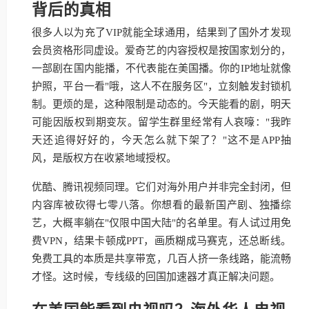
背后的真相
很多人以为充了VIP就能全球通用，结果到了国外才发现
会员资格形同虚设。爱奇艺的内容授权是按国家划分的，
一部剧在国内能播，不代表能在美国播。你的IP地址就像
护照，平台一看"哦，这人不在服务区"，立刻触发封锁机
制。更烦的是，这种限制是动态的。今天能看的剧，明天
可能因版权到期变灰。留学生群里经常有人哀嚎："我昨
天还追得好好的，今天怎么就下架了？"这不是APP抽
风，是版权方在收紧地域授权。
优酷、腾讯视频同理。它们对海外用户并非完全封闭，但
内容库被砍得七零八落。你想看的最新国产剧、独播综
艺，大概率躺在"仅限中国大陆"的名单里。有人试过用免
费VPN，结果卡顿成PPT，画质糊成马赛克，还总断线。
免费工具的本质是共享带宽，几百人挤一条线路，能流畅
才怪。这时候，专线级的回国加速器才真正解决问题。