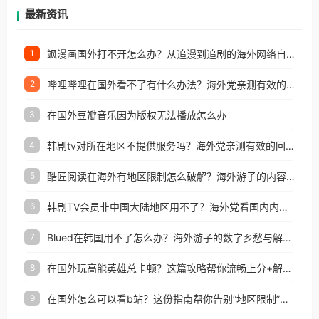
再因地区和版权限制所困扰。
最新资讯
飒漫画国外打不开怎么办？从追漫到追剧的海外网络自由之路
1
哔哩哔哩在国外看不了有什么办法？海外党亲测有效的回国加速解决方案
2
在国外豆瓣音乐因为版权无法播放怎么办
3
韩剧tv对所在地区不提供服务吗？海外党亲测有效的回国加速解决方案
4
酷匠阅读在海外有地区限制怎么破解？海外游子的内容归乡路
5
韩剧TV会员非中国大陆地区用不了？海外党看国内内容的加速器选择指南
6
Blued在韩国用不了怎么办？海外游子的数字乡愁与解决方案
7
在国外玩高能英雄总卡顿？这篇攻略帮你流畅上分+解锁国内影音自由
8
在国外怎么可以看b站？这份指南帮你告别“地区限制”的烦恼
9